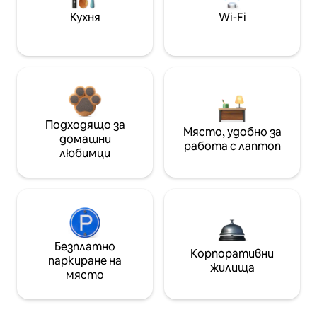
Кухня
Wi-Fi
Подходящо за
Място, удобно за
домашни
работа с лаптоп
любимци
Безплатно
Корпоративни
паркиране на
жилища
място