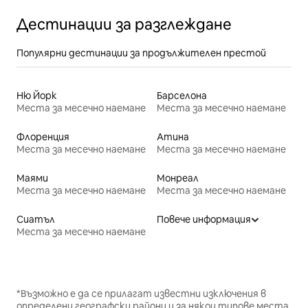
Дестинации за разглеждане
Популярни дестинации за продължителен престой
Ню Йорк
Барселона
Места за месечно наемане
Места за месечно наемане
Флоренция
Атина
Места за месечно наемане
Места за месечно наемане
Маями
Монреал
Места за месечно наемане
Места за месечно наемане
Сиатъл
Повече информация
Места за месечно наемане
*Възможно е да се прилагат известни изключения в
определени географски райони и за някои типове места.