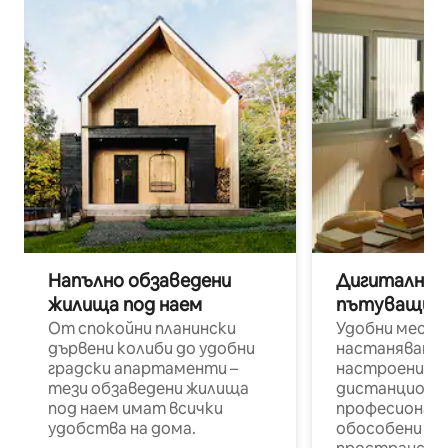
Напълно обзаведени
Дигитални н
жилища под наем
пътуващи п
От спокойни планински
Удобни места
дървени колиби до удобни
настаняване 
градски апартаменти –
настроени и
тези обзаведени жилища
дистанционн
под наем имат всички
професионалис
удобства на дома.
обособени р