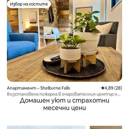
Избор на гостите
Избор на гостите
Апартамент – Shelburne Falls
Средна оценк
4,89 (28)
Възстановена пожарна в очарователния център на
Домашен уют и страхотни
града
месечни цени