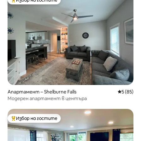
Избор на гостите
Най-популярен избор на гостите
Апартамент – Shelburne Falls
Средна оц
5 (85)
Модерен апартамент в центъра
Избор на гостите
Най-популярен избор на гостите