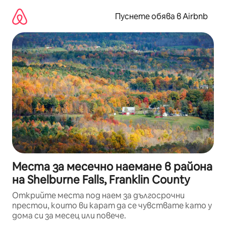
Пропускане
към
Пуснете обява в Airbnb
съдържанието
Места за месечно наемане в района
на Shelburne Falls, Franklin County
Открийте места под наем за дългосрочни
престои, които ви карат да се чувствате като у
дома си за месец или повече.