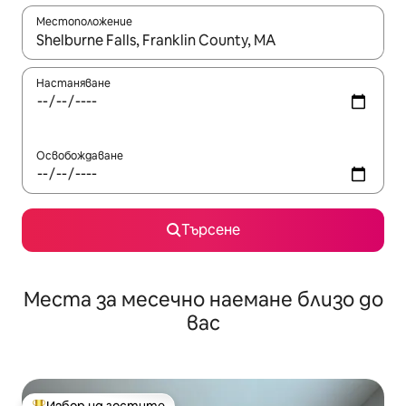
Местоположение
Когато резултатите се покажат, използвайте клавишите 
Настаняване
Освобождаване
Търсене
Места за месечно наемане близо до
вас