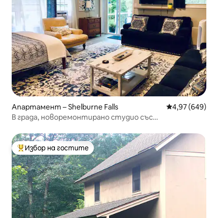
Апартамент – Shelburne Falls
Средна оценка
4,97 (649)
В града, новоремонтирано студио със
самостоятелна веранда
Избор на гостите
Най-популярен избор на гостите