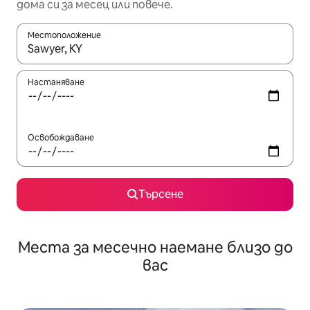
дома си за месец или повече.
Местоположение
Когато резултатите се покажат, използвайте клавишите 
Настаняване
Освобождаване
Търсене
Места за месечно наемане близо до
вас