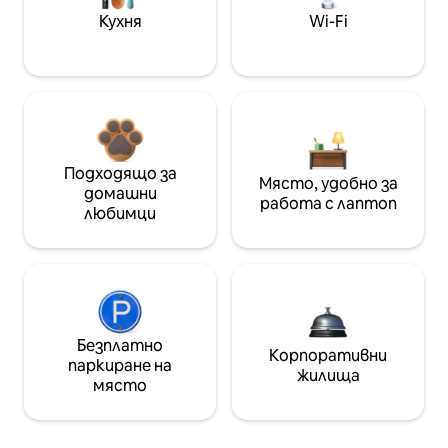
Кухня
Wi-Fi
Подходящо за
Място, удобно за
домашни
работа с лаптоп
любимци
Безплатно
Корпоративни
паркиране на
жилища
място