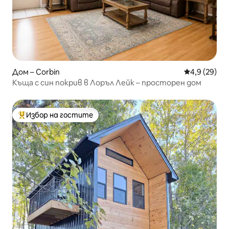
Дом – Corbin
Средна оцен
4,9 (29)
Къща с син покрив в Лоръл Лейк – просторен дом
Избор на гостите
Най-популярен избор на гостите