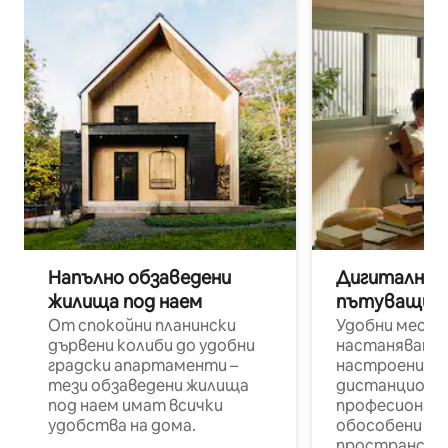
Напълно обзаведени
Дигитални н
жилища под наем
пътуващи п
От спокойни планински
Удобни места
дървени колиби до удобни
настаняване 
градски апартаменти –
настроени и
тези обзаведени жилища
дистанционн
под наем имат всички
професионалис
удобства на дома.
обособени р
пространств