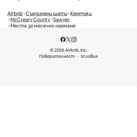
Airbnb
Съединени щати
Кентъки
McCreary County
Sawyer
Места за месечно наемане
© 2026 Airbnb, Inc.
Поверителност
Условия