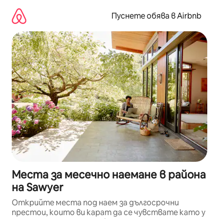
Пропускане
към
Пуснете обява в Airbnb
съдържанието
Места за месечно наемане в района
на Sawyer
Открийте места под наем за дългосрочни
престои, които ви карат да се чувствате като у