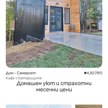
Дом – Самерсет
Средна оценка
4,92 (191)
Кафе с катериците
Домашен уют и страхотни
месечни цени