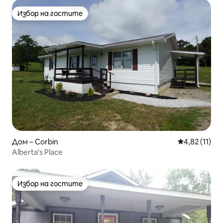
Избор на гостите
Избор на гостите
Дом – Corbin
Средна оценк
4,82 (11)
Alberta's Place
Избор на гостите
Избор на гостите