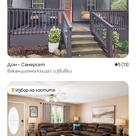
Дом – Самерсет
Средна оц
5 (13)
Ваканционна къща с извивки
Избор на гостите
Най-популярен избор на гостите