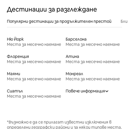
Дестинации за разглеждане
Популярни дестинации за продължителен престой
Бли
Ню Йорк
Барселона
Места за месечно наемане
Места за месечно наемане
Флоренция
Атина
Места за месечно наемане
Места за месечно наемане
Маями
Монреал
Места за месечно наемане
Места за месечно наемане
Сиатъл
Повече информация
Места за месечно наемане
*Възможно е да се прилагат известни изключения в
определени географски райони и за някои типове места.