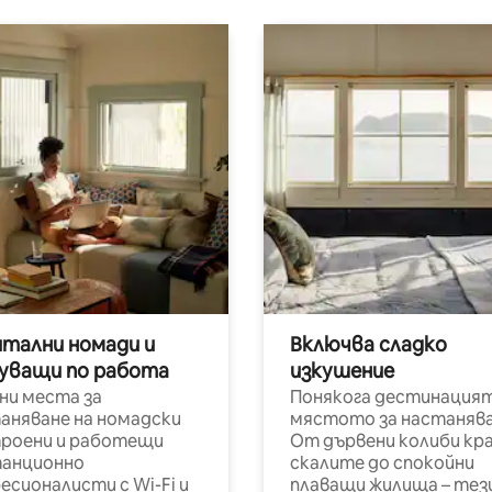
итални номади и
Включва сладко
уващи по работа
изкушение
ни места за
Понякога дестинацият
аняване на номадски
мястото за настанява
роени и работещи
От дървени колиби кр
анционно
скалите до спокойни
есионалисти с Wi-Fi и
плаващи жилища – тез