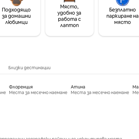
Място,
Подходящо
Безплатно
удобно за
за домашни
паркиране на
работа с
любимци
място
лаптоп
Близки дестинации
Флоренция
Атина
Ма
ане
Места за месечно наемане
Места за месечно наемане
Ме
определени географски райони и за някои типове места.