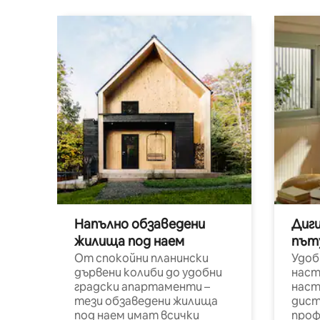
Напълно обзаведени
Диг
жилища под наем
път
От спокойни планински
Удоб
дървени колиби до удобни
наст
градски апартаменти –
наст
тези обзаведени жилища
дист
под наем имат всички
проф