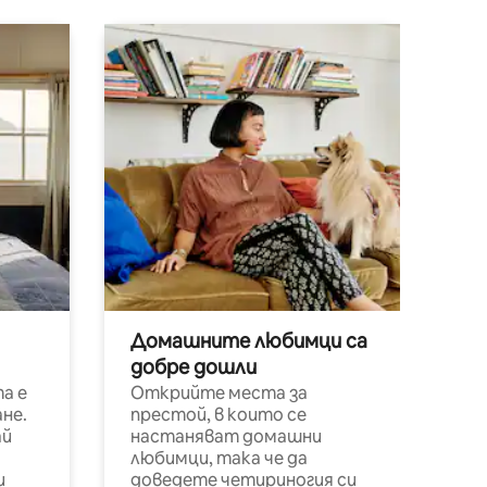
Домашните любимци са
добре дошли
а е
Открийте места за
не.
престой, в които се
ай
настаняват домашни
любимци, така че да
и
доведете четириногия си