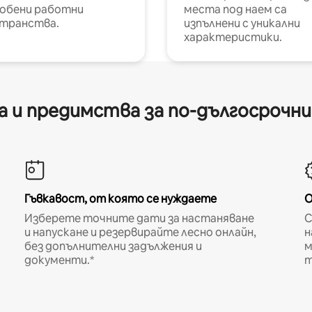
обени работни
места под наем са
транства.
изпълнени с уникални
характеристики.
 и предимства за по-дългосрочн
Гъвкавост, от която се нуждаете
О
Изберете точните дати за настаняване
С
и напускане и резервирайте лесно онлайн,
н
без допълнителни задължения и
м
документи.*
т