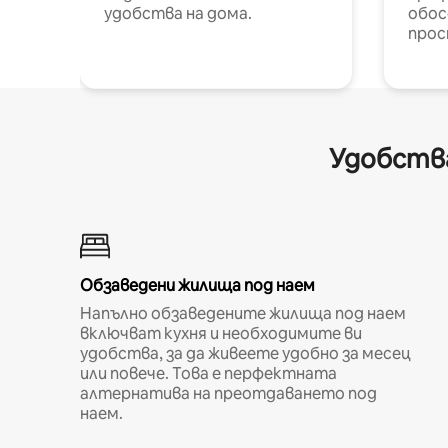
удобства на дома.
обос
прос
Удобства
Обзаведени жилища под наем
Напълно обзаведените жилища под наем
включват кухня и необходимите ви
удобства, за да живеете удобно за месец
или повече. Това е перфектната
алтернатива на преотдаването под
наем.