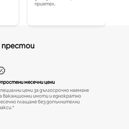
приятел.
и престои
простени месечни цени
пециални цени за дългосрочно наемане
а ваканционни имоти и еднократно
есечно плащане без допълнителни
акси.*