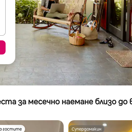
ста за месечно наемане близо до 
на гостите
Супердомакин
на гостите
Супердомакин