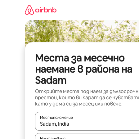
Пропускане
към
съдържанието
Места за месечно
наемане в района на
Sadam
Открийте места под наем за дългосрочн
престои, които ви карат да се чувстват
като у дома си за месец или повече.
Местоположение
Когато резултатите се покажат, използвайт
Настаняване