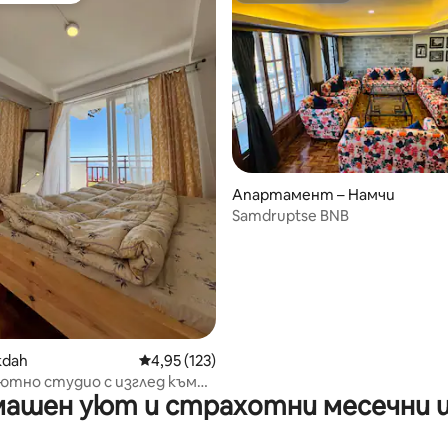
от 5, 22 отзива
Апартамент – Намчи
Samdruptse BNB
kdah
Средна оценка: 4,95 от 5, 123 отзива
4,95 (123)
Уютно студио с изглед към
ашен уют и страхотни месечни 
 и балкон