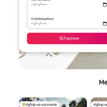
Освобождаване
Търсене
Ме
Избор на гостите
Избор 
Най-популярен избор на гостите
Избор 