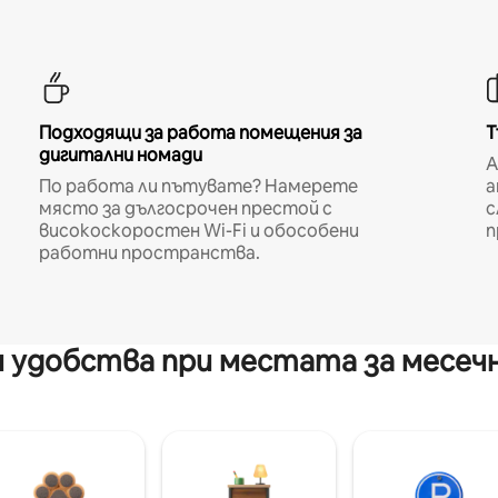
Подходящи за работа помещения за
Т
дигитални номади
A
По работа ли пътувате? Намерете
а
място за дългосрочен престой с
с
високоскоростен Wi-Fi и обособени
п
работни пространства.
 удобства при местата за месеч