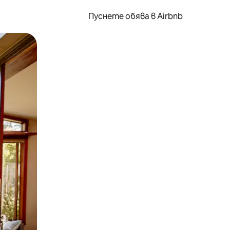
Пуснете обява в Airbnb
окосване или плъзгане.