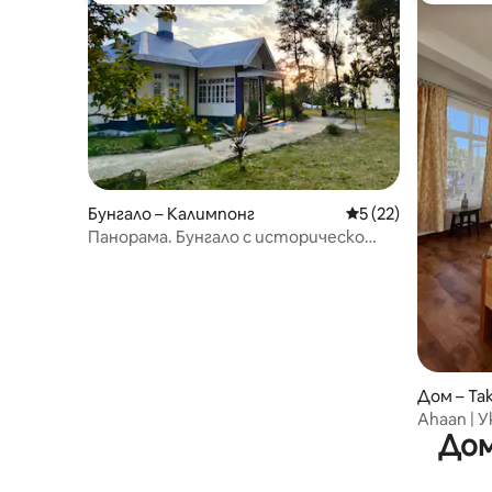
Бунгало – Калимпонг
Средна оценка: 5 
5 (22)
Панорама. Бунгало с историческо
значение
Дом – Ta
Ahaan | 
Дом
долината