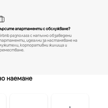
ърсите апартаменти с обслужване?
irbnb разполага с напълно обзаведени
партаменти, идеални за настаняване на
лужители, корпоративни жилища и
реместване.
но наемане