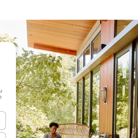
и
е
е клавишите със стрелки нагоре и надолу или навигирайте с д