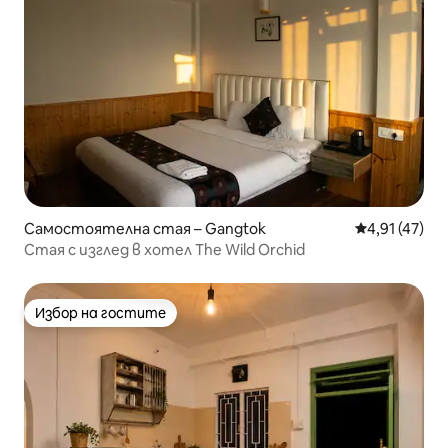
Самостоятелна стая – Gangtok
Средна оценк
4,91 (47)
Стая с изглед в хотел The Wild Orchid
Избор на гостите
Избор на гостите