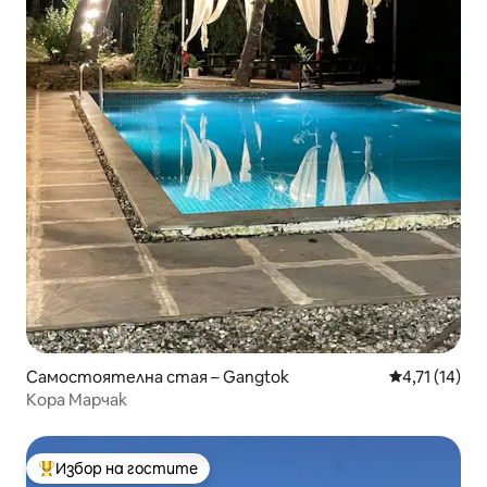
Самостоятелна стая – Gangtok
Средна оценк
4,71 (14)
Кора Марчак
Избор на гостите
Най-популярен избор на гостите