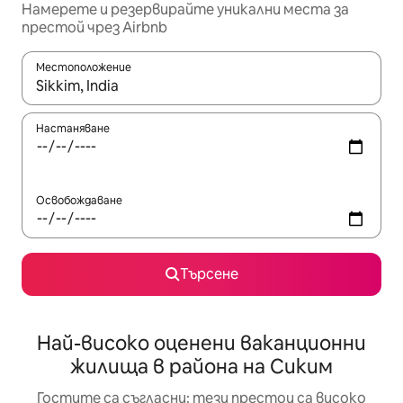
Намерете и резервирайте уникални места за
престой чрез Airbnb
Местоположение
Когато резултатите се покажат, използвайте клавишите 
Настаняване
Освобождаване
Търсене
Най-високо оценени ваканционни
жилища в района на Сиким
Гостите са съгласни: тези престои са високо