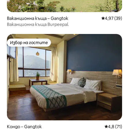
Ваканционна къща – Gangtok
Средна оценк
4,97 (39)
Ваканционна къща Burpeepal.
Избор на гостите
Избор на гостите
Кондо – Gangtok
Средна оцен
4,8 (71)