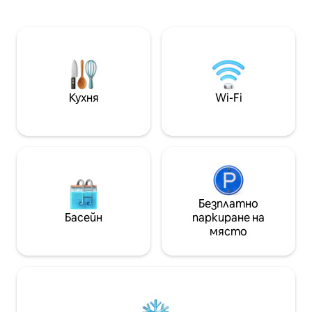
чувствате като у дом
прави това мяс
Напълно самос
апартамент Кра
изглед Самостоятелен балкон, на
който да се отп
насладите на гл
Кухня
Wi-Fi
оборудвана кухня 
Апартаментът 
проектиран, за 
семплост и ком
Безплатно
Басейн
паркиране на
място