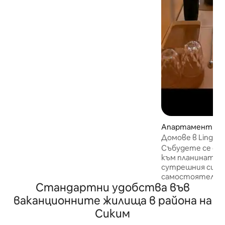
тесните хотелски стаи, това
просторно място ви дава
свободата наистина да се
чувствате като у дома си. ❣️Напълно
самостоятелен апартамент – без
споделени помещения. ❣️Уютен
интериор с топла и домашна
атмосфера. ❣️Идеално за групи,
семейства и дългосрочни престои.
❣️Оборудвана кухня, за да можете
сами да си приготвяте храна ❣️Близо
до всички основни туристически
обекти.
Апартамент – G
Домове в Lingdin
Събудете се с о
към планината, 
сутрешния си ча
самостоятелен б
Стандартни удобства във
потопете в спо
ви заобикаля. Н
ваканционните жилища в района на
тук за кратка по
Сиким
комфортен прес
пространство е 