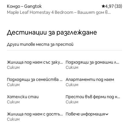
Кондо – Gangtok
Средна оценк
4,97 (33)
Maple Leaf Homestay 4 Bedroom – Вашият дом в
планината
Дестинации за разглеждане
Други типове места за престой
Жилища под наем със закуска
Подходящи за домашни любимци места под наем
Сиким
Сиким
Подходящи за семейства места под наем
Апартаменти под наем
Сиким
Сиким
Хотелски стаи
Престои във ферми под наем
Сиким
Сиким
Жилища под наем с достъп до езеро
Повече информация
Сиким