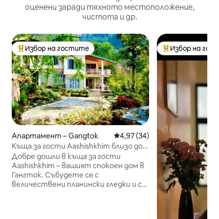
оценени заради тяхното местоположение,
чистота и др.
Избор на гостите
Избор на гос
Най-популярен избор на гостите
Най-популярен 
Апартамент – Gangtok
Средна оценка: 4,97 от 5, 34
4,97 (34)
Къща за гости Aashishkhim близо до
MG Marg с частна кухня
Добре дошли в къща за гости
Aashishkhim – вашият спокоен дом в
Гангток. Събудете се с
величествени планински гледки и се
отпуснете в пространство,
внимателно проектирано за
почивка и уединение. За разлика от