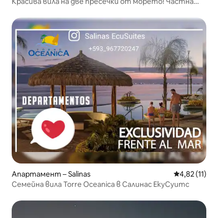
Красива вила на две пресечки от морето! Частна
улица
Апартамент – Salinas
Средна оценк
4,82 (11)
Семейна вила Torre Oceanica в Салинас ЕкуСуитс