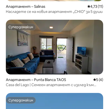
Апартамент – Salinas
Средна оцен
4,73 (11)
Насладете се на новия апартамент „CHIO“ за 5 души
Супердомакин
Супердомакин
Апартамент – Punta Blanca TAOS
Средна о
5 (4)
Casa del Lago | Семеен апартамент с изглед към
езерото
Супердомакин
Супердомакин