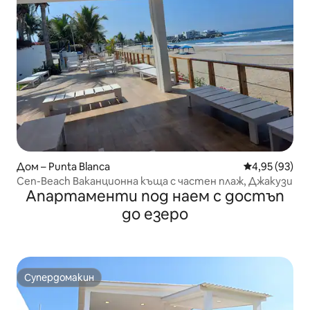
Дом – Punta Blanca
Средна оценк
4,95 (93)
Cen-Beach Ваканционна къща с частен плаж, Джакузи
Апартаменти под наем с достъп
до езеро
Супердомакин
Супердомакин