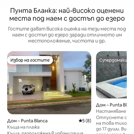
Пунта Бланка: най-високо оценени
места под наем с достъп до езеро
Гостите дават висока оценка на тези места под
наем с достъп до езеро заради отличното им
местоположение, чистота и др.
Избор на гостите
Супердомакин
Избор на гостите
Супердомакин
Дом – Punta Blan
Настаняване в П
Отпуснете се с
Дом – Punta Blanca
Средна оценка: 5 от 5, 8
5 (8)
на това тихо мя
Къща на плажа
до 17 души. Виктория дел Мар
Къща, разположена в урбанизация