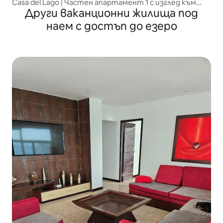
Casa del Lago | Частен апартамент 1 с изглед към
Други ваканционни жилища под
езерото TAOS
наем с достъп до езеро