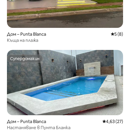
Дом – Punta Blanca
Средна о
5 (8)
Къща на плажа
Супердомакин
Супердомакин
Дом – Punta Blanca
Средна оценк
4,63 (27)
Настаняване в Пунта Бланка