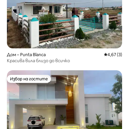
Дом – Punta Blanca
Средна оцен
4,67 (3)
Красива вила близо до всичко
Избор на гостите
Избор на гостите