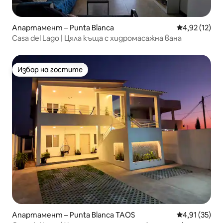
Апартамент – Punta Blanca
Средна оценк
4,92 (12)
Casa del Lago | Цяла къща с хидромасажна вана
Избор на гостите
Избор на гостите
Апартамент – Punta Blanca TAOS
Средна оценк
4,91 (35)