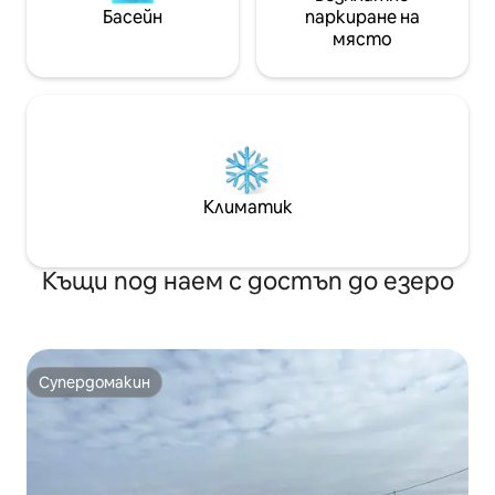
Басейн
паркиране на
място
Климатик
Къщи под наем с достъп до езеро
Супердомакин
Супердомакин