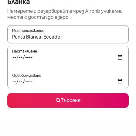
Бланка
Намерете и резервирайте чрез Airbnb уникални
места с достъп до езеро
Местоположение
Когато резултатите се покажат, използвайте клавишите 
Настаняване
Освобождаване
Търсене