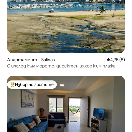
Апартамент – Salinas
Средна оцен
4,75 (8)
С изглед към морето, директен изход към плажа
Избор на гостите
Най-популярен избор на гостите