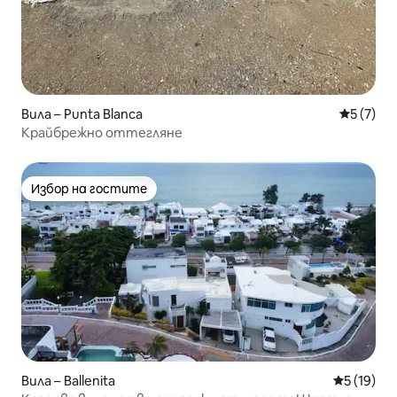
Вила – Punta Blanca
Средна о
5 (7)
Крайбрежно оттегляне
Избор на гостите
Избор на гостите
Вила – Ballenita
Средна оц
5 (19)