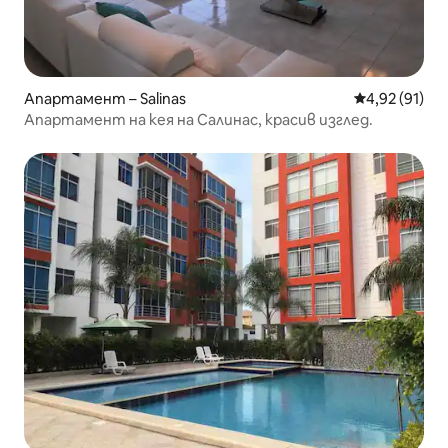
Апартамент – Salinas
Средна оценк
4,92 (91)
Апартамент на кея на Салинас, красив изглед.