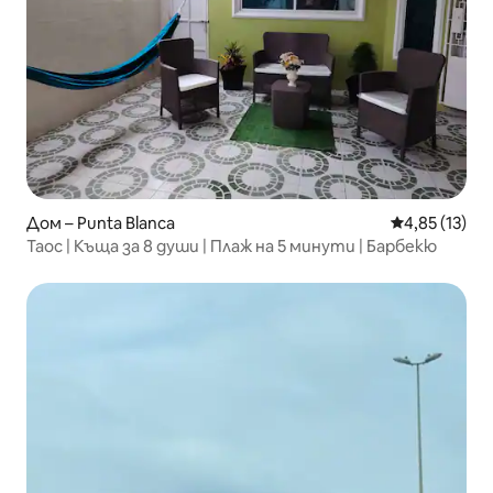
Дом – Punta Blanca
Средна оценк
4,85 (13)
Таос | Къща за 8 души | Плаж на 5 минути | Барбекю