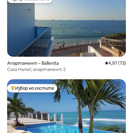
Избор на гостите
Апартамент – Ballenita
Средна оценк
4,97 (73)
Casa Haniel, апартамент 2
Избор на гостите
Най-популярен избор на гостите