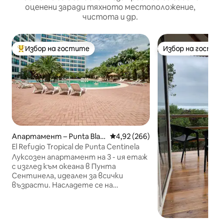
оценени заради тяхното местоположение,
чистота и др.
Избор на гостите
Избор на гости
Най-популярен избор на гостите
Избор на гости
Апартамент – Punta Blan
Средна оценка: 4,92 от 5, 266
4,92 (266)
ca
El Refugio Tropical de Punta Centinela
Луксозен апартамент на 3 - ия етаж
с изглед към океана в Пунта
Сентинела, идеален за всички
възрасти. Насладете се на
незабравимо изживяване с
първокласни удобства: денонощна
охрана, фитнес зала, фитнес зала,