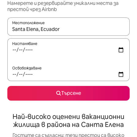
Намерете и резервирайте уникални места за
престой чрез Airbnb
Местоположение
Когато резултатите се покажат, използвайте клавишите 
Настаняване
Освобождаване
Търсене
Най-високо оценени ваканционни
жилища в района на Санта Елена
Гостите са съгласни: тези престои са високо