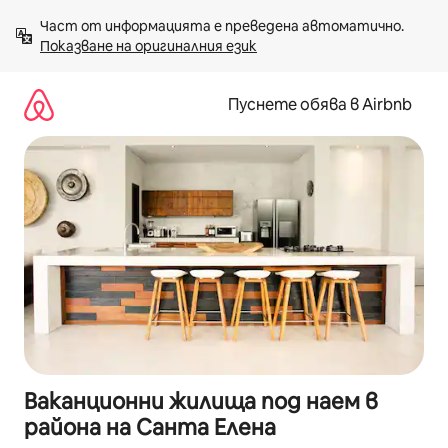
Пропускане
Част от информацията е преведена автоматично. 
към
Показване на оригиналния език
съдържанието
Пуснете обява в Airbnb
Ваканционни жилища под наем в
района на Санта Елена