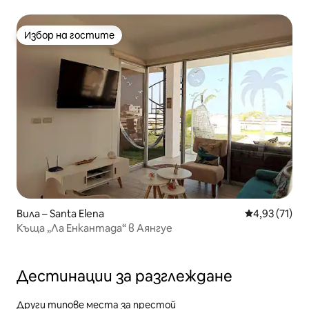
Избор на гостите
Избор на гостите
Вила – Santa Elena
Средна оценк
4,93 (71)
Къща „Ла Енкантада“ в Аянгуе
Дестинации за разглеждане
Други типове места за престой