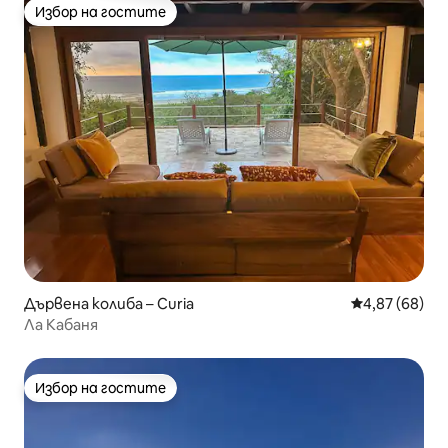
Избор на гостите
Избор на гостите
Дървена колиба – Curia
Средна оценк
4,87 (68)
Ла Кабаня
Избор на гостите
Избор на гостите