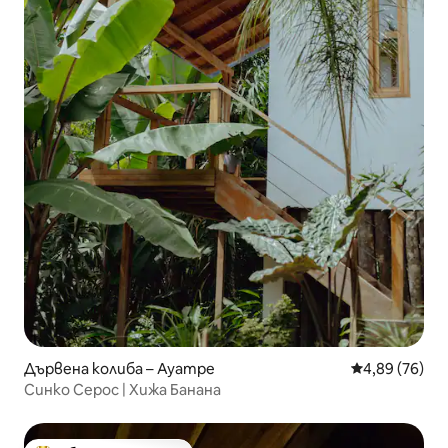
Дървена колиба – Ayampe
Средна оценк
4,89 (76)
Синко Серос | Хижа Банана