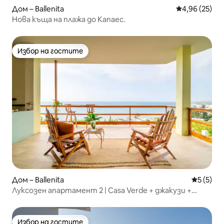
Дом – Ballenita
Средна оценк
4,96 (25)
Нова къща на плажа до Капаес.
Избор на гостите
Избор на гостите
Дом – Ballenita
Средна о
5 (5)
Луксозен апартамент 2 | Casa Verde + джакузи +
басейн
Избор на гостите