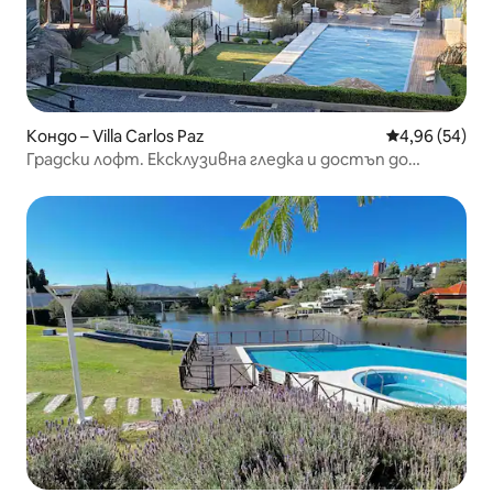
Кондо – Villa Carlos Paz
Средна оценк
4,96 (54)
Градски лофт. Ексклузивна гледка и достъп до
езерото.