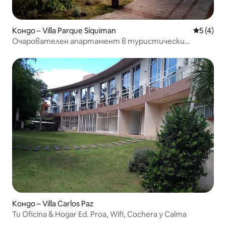
Кондо – Villa Parque Síquiman
Средна о
5 (4)
Очарователен апартамент в туристически
комплекс
Кондо – Villa Carlos Paz
Tu Oficina & Hogar Ed. Proa, Wifi, Cochera y Calma