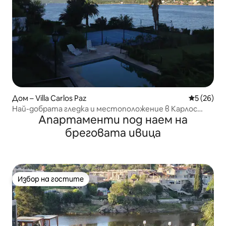
Дом – Villa Carlos Paz
Средна оц
5 (26)
Най-добрата гледка и местоположение в Карлос
Апартаменти под наем на
Пас!!
бреговата ивица
Избор на гостите
Избор на гостите