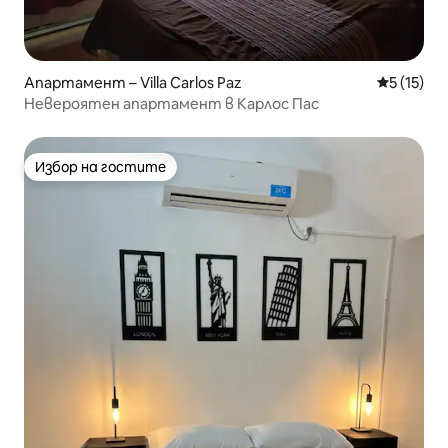
Апартамент – Villa Carlos Paz
Средна оц
5 (15)
Невероятен апартамент в Карлос Пас
Избор на гостите
Избор на гостите