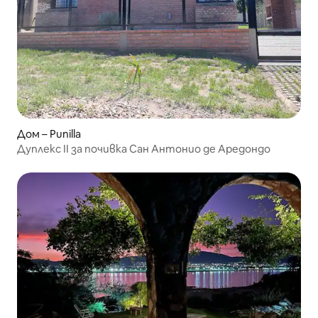
Дом – Punilla
Дуплекс II за почивка Сан Антонио де Аредондо