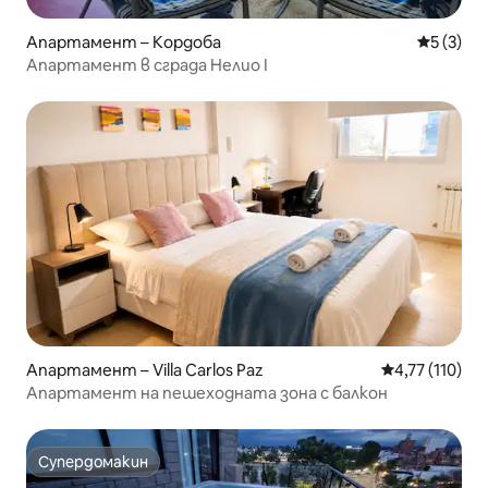
Апартамент – Кордоба
Средна о
5 (3)
Апартамент в сграда Нелио I
Апартамент – Villa Carlos Paz
Средна оценка
4,77 (110)
Апартамент на пешеходната зона с балкон
Супердомакин
Супердомакин