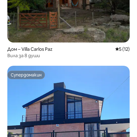
Дом – Villa Carlos Paz
Средна оц
5 (12)
Вила за 8 души
Супердомакин
Супердомакин