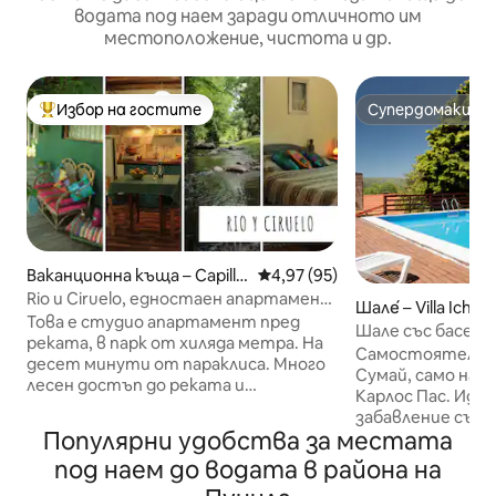
водата под наем заради отличното им
местоположение, чистота и др.
Избор на гостите
Супердомакин
Най-популярен избор на гостите
Супердомакин
Ваканционна къща – Capilla
Средна оценка: 4,97 от 5, 95
4,97 (95)
del Monte
Rio и Ciruelo, едностаен апартамент
Шале́ – Villa Icho 
с изглед към реката
Това е студио апартамент пред
Шале със басейн
реката, в парк от хиляда метра. На
барбекю + пред 
Самостоятелно 
десет минути от параклиса. Много
Сумай, само на 
лесен достъп до реката и
Карлос Пас. Идеално за отдих или
автобусите. Не е споделена, но
забавление със се
живеем наблизо за всичко, от което
Популярни удобства за местата
за ☀️ плуване на палуб
може да се нуждаете. Разполага с
към планината (
под наем до водата в района на
добре оборудвана кухня, климатик,
ноември до април) 🛏 3-Habitaci
Wi - Fi, телевизор с Android,