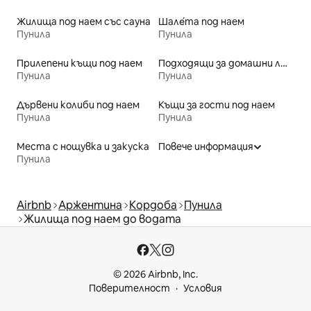
Жилища под наем със сауна
Шале́та под наем
Пунила
Пунила
Прилепени къщи под наем
Подходящи за домашни любимци места под наем
Пунила
Пунила
Дървени колиби под наем
Къщи за гости под наем
Пунила
Пунила
Места с нощувка и закуска
Повече информация
Пунила
Airbnb
Аржентина
Кордоба
Пунила
Жилища под наем до водата
© 2026 Airbnb, Inc.
Поверителност
Условия