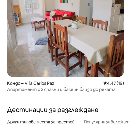
Кондо – Villa Carlos Paz
Средна оценк
4,47 (19)
Апартамент с 2 спални и басейн близо до реката.
Дестинации за разглеждане
Други типове места за престой
Популярни забележит