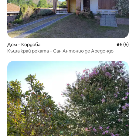
Дом – Кордоба
Средна о
5 (5)
Къща край реката – Сан Антонио де Аредондо