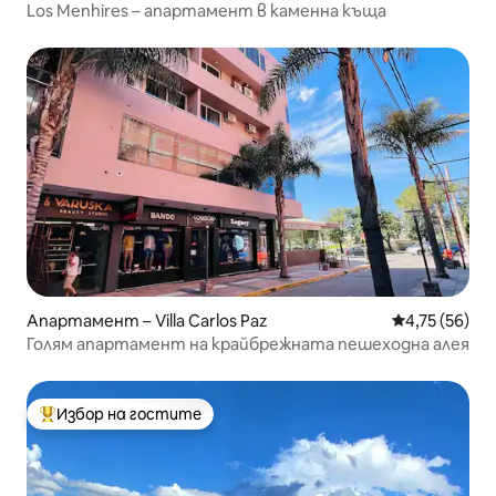
Los Menhires – апартамент в каменна къща
Апартамент – Villa Carlos Paz
Средна оценк
4,75 (56)
Голям апартамент на крайбрежната пешеходна алея
Избор на гостите
Най-популярен избор на гостите