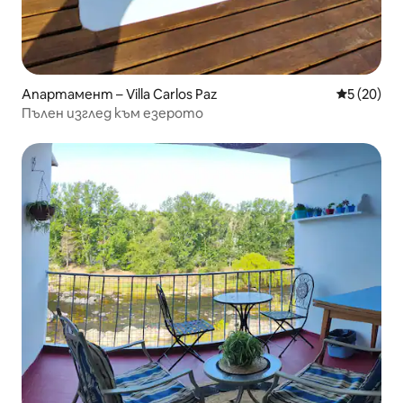
Апартамент – Villa Carlos Paz
Средна оц
5 (20)
Пълен изглед към езерото