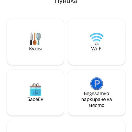
Пунила
просторни e Com
хладилник, кухня с фурна, газова
Куинчо със скара и па
печка, вентилатор, спар,
Sumaj Предна 🏖️ страна 🛜 Wi-Fi +
термотанк, чаршафи и кърпи;
IPTV с над 3000 
отвън има барбекю, фотьойл,
местоположение
столове и маса, хамаци за чадъри и
🚗 2 минути от I
навес с покрив. Незадължително:
Резервирайте пр
пералня, масажи и терапии. Идеален
изживеете неза
за двама души, максимум 3 (двойка с
Кухня
Wi-Fi
дете).
Безплатно
Басейн
паркиране на
място