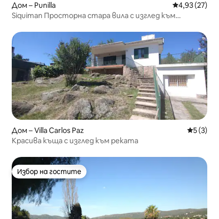
Дом – Punilla
Средна оценк
4,93 (27)
Siquiman Просторна стара вила с изглед към
езерото
Дом – Villa Carlos Paz
Средна о
5 (3)
Красива къща с изглед към реката
Избор на гостите
Избор на гостите