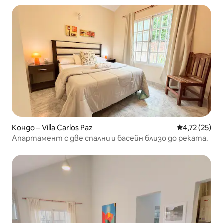
Кондо – Villa Carlos Paz
Средна оценк
4,72 (25)
Апартамент с две спални и басейн близо до реката.