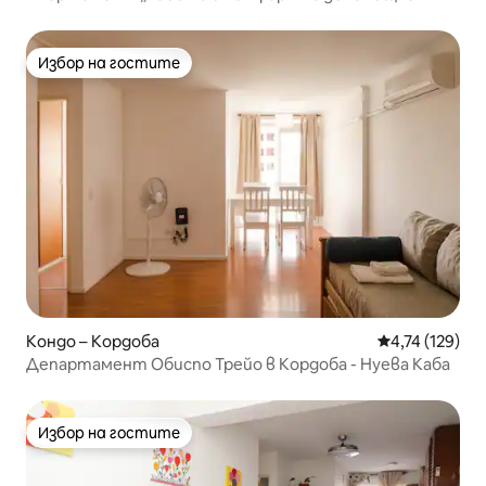
охрана + фитнес зала.
Избор на гостите
Избор на гостите
Кондо – Кордоба
Средна оценка
4,74 (129)
Департамент Обиспо Трейо в Кордоба - Нуева Каба
Избор на гостите
Избор на гостите