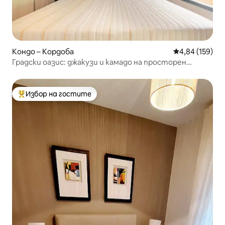
Кондо – Кордоба
Средна оценка
4,84 (159)
Градски оазис: джакузи и камадо на просторен
балкон
Избор на гостите
Най-популярен избор на гостите