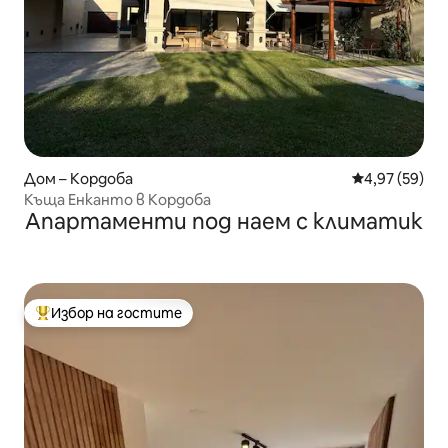
Дом – Кордоба
Средна оценк
4,97 (59)
Къща Енканто в Кордоба
Апартаменти под наем с климатик
Избор на гостите
Най-популярен избор на гостите