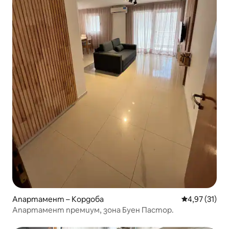
Апартамент – Кордоба
Средна оценк
4,97 (31)
Апартамент премиум, зона Буен Пастор.