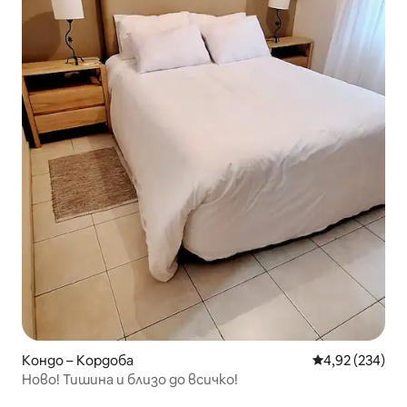
Кондо – Кордоба
Средна оценка
4,92 (234)
Ново! Тишина и близо до всичко!