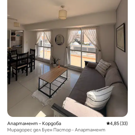
Апартамент – Кордоба
Средна оценк
4,85 (33)
Мирaдорес дел Буен Пастор - Апартамент