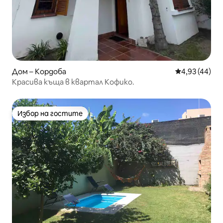
Дом – Кордоба
Средна оценк
4,93 (44)
Красива къща в квартал Кофико.
Избор на гостите
Избор на гостите