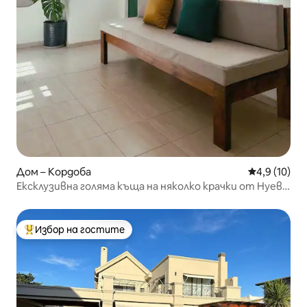
Дом – Кордоба
Средна оцен
4,9 (10)
Ексклузивна голяма къща на няколко крачки от Нуева
Кордоба
Избор на гостите
Най-популярен избор на гостите