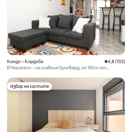
Кондо – Кордоба
Средна оценк
4,8 (102)
El Nazareno – на главния булевард, на 100 м от
пешеходната зона
Избор на гостите
Избор на гостите