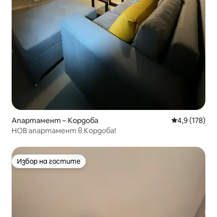
Апартамент – Кордоба
Средна оценк
4,9 (178)
НОВ апартамент в Кордоба!
Избор на гостите
Избор на гостите