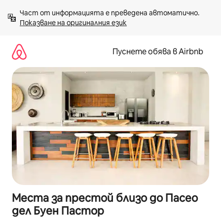
Пропускане
Част от информацията е преведена автоматично. 
към
Показване на оригиналния език
съдържанието
Пуснете обява в Airbnb
Места за престой близо до Пасео
дел Буен Пастор