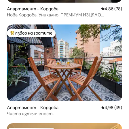
Апартамент – Кордоба
Средна оценк
4,86 (78)
Нова Кордоба. Уникално! ПРЕМИУМ ИЗЦЯЛО
РЕМОНТИРАНО!
Избор на гостите
Най-популярен избор на гостите
Апартамент – Кордоба
Средна оценк
4,98 (49)
Чиста изтънченост.