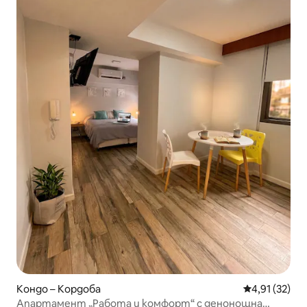
Кондо – Кордоба
Средна оценк
4,91 (32)
Апартамент „Работа и комфорт“ с денонощна