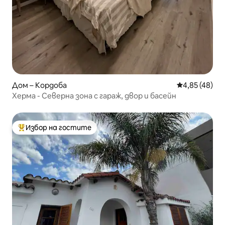
Дом – Кордоба
Средна оценк
4,85 (48)
Херма - Северна зона с гараж, двор и басейн
Избор на гостите
Най-популярен избор на гостите