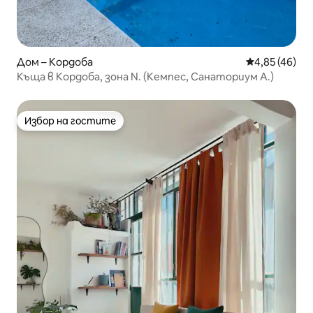
Дом – Кордоба
Средна оценк
4,85 (46)
Къща в Кордоба, зона N. (Кемпес, Санаториум А.)
Избор на гостите
Избор на гостите