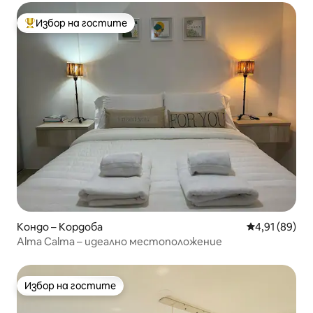
Избор на гостите
Най-популярен избор на гостите
Кондо – Кордоба
Средна оценк
4,91 (89)
Alma Calma – идеално местоположение
Избор на гостите
Избор на гостите