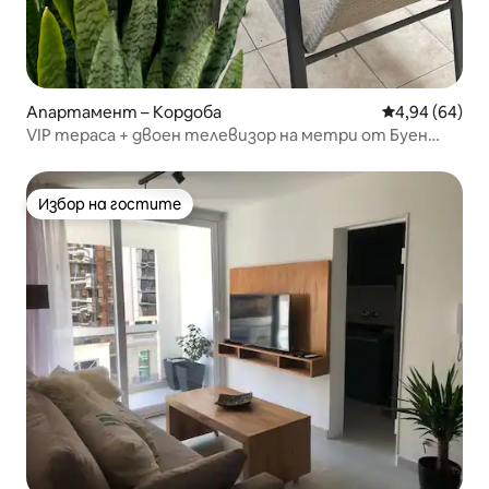
Апартамент – Кордоба
Средна оценк
4,94 (64)
VIP тераса + двоен телевизор на метри от Буен
Пастор
Избор на гостите
Избор на гостите