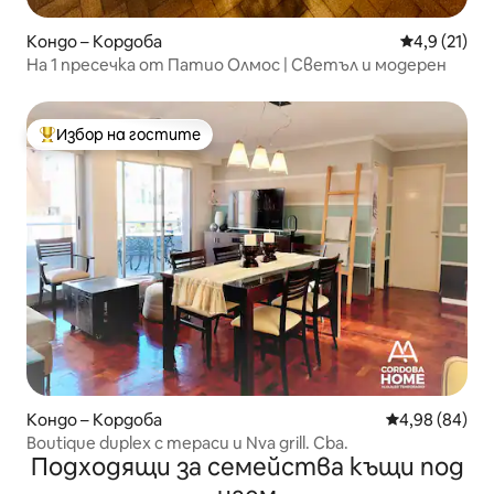
Кондо – Кордоба
Средна оцен
4,9 (21)
На 1 пресечка от Патио Олмос | Светъл и модерен
Избор на гостите
Най-популярен избор на гостите
Кондо – Кордоба
Средна оценк
4,98 (84)
Boutique duplex с тераси и Nva grill. Cba.
Подходящи за семейства къщи под