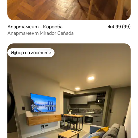
Апартамент – Кордоба
Средна оценк
4,99 (99)
Апартамент Mirador Cañada
Избор на гостите
Избор на гостите