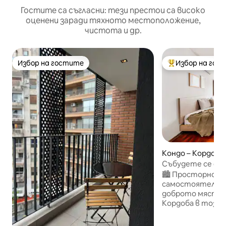
Гостите са съгласни: тези престои са високо
оценени заради тяхното местоположение,
чистота и др.
Избор на гостите
Избор на гос
Избор на гостите
Най-популярен 
Кондо – Кордоба
Събудете се с г
пространство в
🏙️ Просторно жи
самостоятелна 
доброто място 
Кордоба в този 
ексклузивен и 
със собствена у