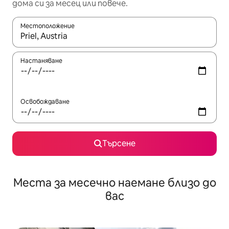
дома си за месец или повече.
Местоположение
Когато резултатите се покажат, използвайте клавишите 
Настаняване
Освобождаване
Търсене
Места за месечно наемане близо до
вас