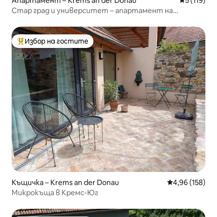
Апартамент – Krems an der Donau
Средна оце
5 (119)
Стар град и университет – апартамент на
„Кунстмайле“
Избор на гостите
Най-популярен избор на гостите
Къщичка – Krems an der Donau
Средна оценка
4,96 (158)
Микрокъща в Кремс-Юг