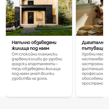
Напълно обзаведени
Дигитални н
жилища под наем
пътуващи п
От спокойни планински
Удобни места
дървени колиби до удобни
настаняване 
градски апартаменти –
настроени и
тези обзаведени жилища
дистанционн
под наем имат всички
професионалис
удобства на дома.
обособени р
пространств