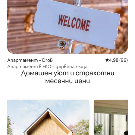
Апартамент – Droß
Средна оценк
4,98 (96)
Апартамент в ЕКО – дървена къща
Домашен уют и страхотни
месечни цени