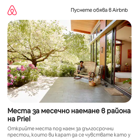
Пропускане
към
Пуснете обява в Airbnb
съдържанието
Места за месечно наемане в района
на Priel
Открийте места под наем за дългосрочни
престои, които ви карат да се чувствате като у