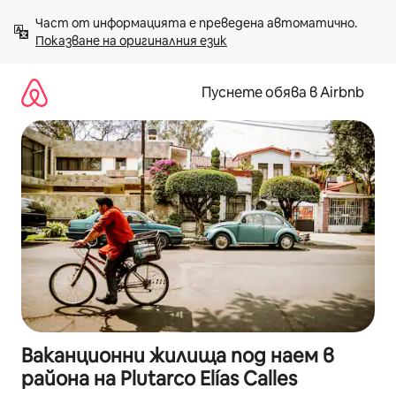
Пропускане
Част от информацията е преведена автоматично. 
към
Показване на оригиналния език
съдържанието
Пуснете обява в Airbnb
Ваканционни жилища под наем в
района на Plutarco Elías Calles