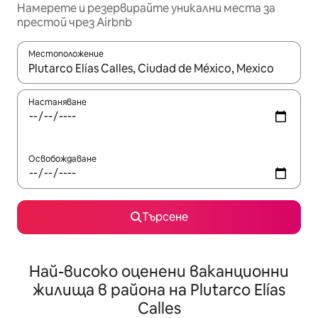
Намерете и резервирайте уникални места за
престой чрез Airbnb
Местоположение
Когато резултатите се покажат, използвайте клавишите 
Настаняване
Освобождаване
Търсене
Най-високо оценени ваканционни
жилища в района на Plutarco Elías
Calles