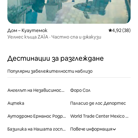
Дом – Куаутемок
Средна оценк
4,92 (38)
Уелнес къща ZAÏA · Частно спа и джакузи
Дестинации за разглеждане
Популярни забележителности наблизо
Ангелът на Независимостта
Форо Сол
Ацтека
Паласио де лос Депортес
Аутодромо Ерманос Родригес
World Trade Center Mexico City
Базилика на Нашата госпожа от Гуадалупе
Повече информация