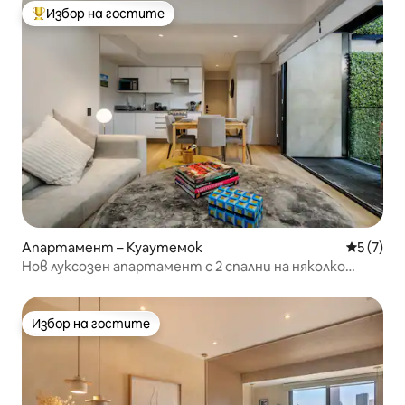
Избор на гостите
Най-популярен избор на гостите
Апартамент – Куаутемок
Средна о
5 (7)
Нов луксозен апартамент с 2 спални на няколко
крачки от Реформа
Избор на гостите
Избор на гостите