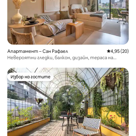
Апартамент – Сан Рафаел
Средна оценк
4,95 (20)
Невероятни гледки, балкон, дизайн, тераса на
покрива и фитнес зала
Избор на гостите
Избор на гостите