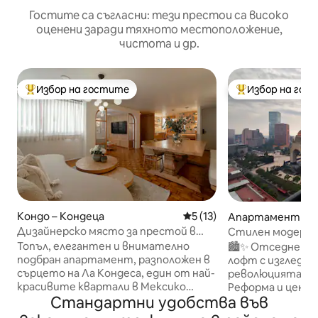
Гостите са съгласни: тези престои са високо
оценени заради тяхното местоположение,
чистота и др.
Избор на гостите
Избор на гос
Най-популярен избор на гостите
Най-популярен 
Кондо – Кондеца
Средна оценка: 5 от 5, 13
5 (13)
Апартамент – Т
Дизайнерско място за престой в
Стилен модерен 
Кондеса
фитнес | Изглед
Топъл, елегантен и внимателно
🏙️✨ Отседнете 
забележително
подбран апартамент, разположен в
лофт с изглед к
сърцето на Ла Кондеса, един от най-
революцията, на
красивите квартали в Мексико
Реформа и центъ
Стандартни удобства във
Сити, който е идеален за разходки.
Насладете се на
Проектиран с органични текстури и
гледки към град