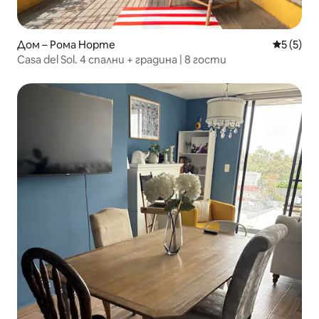
Дом – Рома Норте
Средна о
5 (5)
Casa del Sol. 4 спални + градина | 8 гости