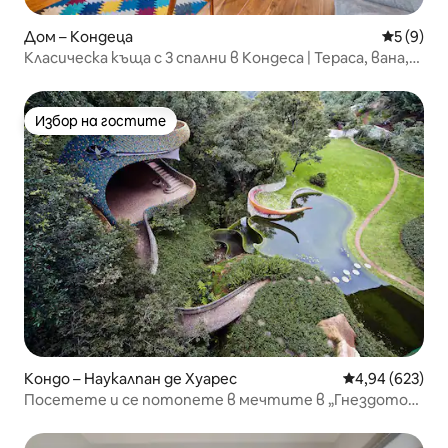
Дом – Кондеца
Средна о
5 (9)
Класическа къща с 3 спални в Кондеса | Тераса, вана,
вътрешен двор, климатик
Избор на гостите
Избор на гостите
Кондо – Наукалпан де Хуарес
Средна оценка
4,94 (623)
Посетете и се потопете в мечтите в „Гнездото
на Кетцалкоатъл“