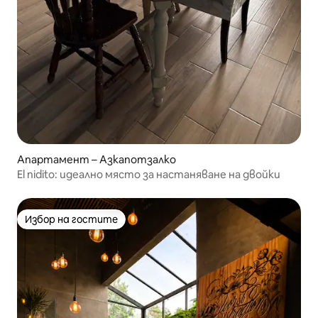
Апартамент – Азкапотзалко
El nidito: идеално място за настаняване на двойки
Избор на гостите
Избор на гостите