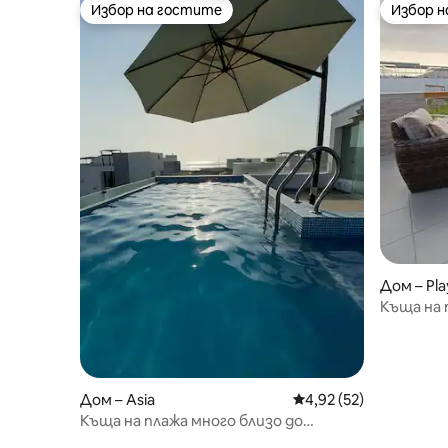
Избор на гостите
Избор 
Избор на гостите
Избор 
Дом – Pla
Antonio
Къща на 
Виехо"
Дом – Asia
Средна оценка: 4,92 
4,92 (52)
Къща на плажа много близо до
морето, ексклузивен басейн!