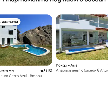
на гостите
на гостите
Кондо – Asia
Апартамент с басейн в Азия
erro Azul
Средна оценка: 5 от 5, 16 отзива
5 (16)
нт Cerro Azul - Втори