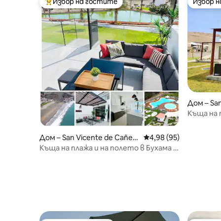
Избор на гостите
Избор 
Най-популярен избор на гостите
Избор 
Дом – Sa
Къща на 
Дом – San Vicente de Cañet
Средна оценка: 4,98 
4,98 (95)
e
Къща на плажа и на полето в Бухама |
С изглед към лагуната