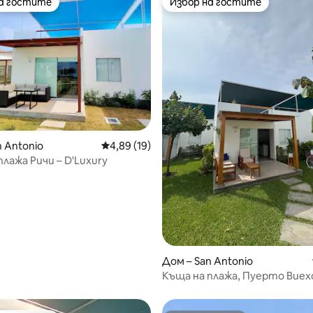
на гостите
Избор на гостите
на гостите
Избор на гостите
n Antonio
Средна оценка: 4,89 от 5, 19 отзива
4,89 (19)
плажа Ричи – D'Luxury
от 5, 95 отзива
Дом – San Antonio
Къща на плажа, Пуерто Виехо