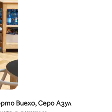
окосване или плъзгане.
ерто Виехо, Серо Азул