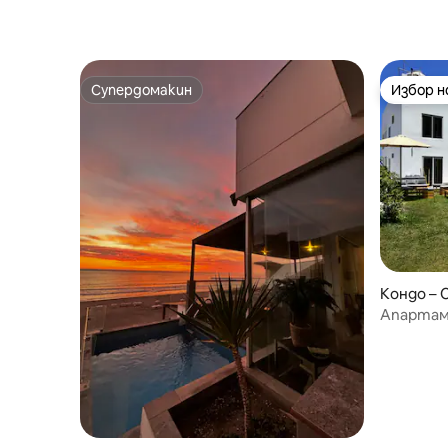
Супердомакин
Избор 
Супердомакин
Избор 
Кондо – C
Апартаме
етаж