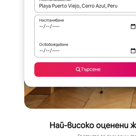
Когато резултатите се покажат, използвайт
Настаняване
Освобождаване
Търсене
Най-високо оценени ж