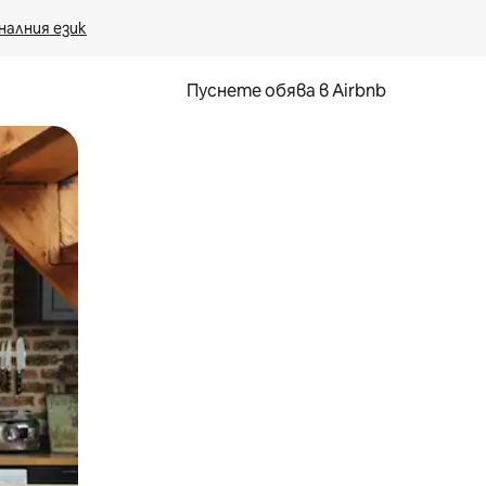
налния език
Пуснете обява в Airbnb