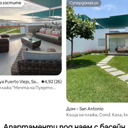
на гостите
Супердомакин
на гостите
Супердомакин
ya Puerto Viejo, San
Средна оценка: 4,92 от 5, 26 отзива
4,92 (26)
плажа "Мечта на Пуерто
Дом – San Antonio
от 5, 52 отзива
Къща на плажа, Cond. Кала, км
Сур - Порто Виехо
Апартаменти под наем с басейн