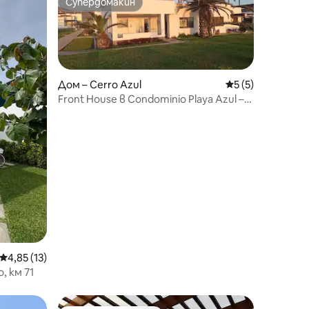
Супердомакин
Супердомакин
Дом – Cerro Azul
Средна оценка: 
5 (5)
Front House в Condominio Playa Azul –
супердомакин!
Средна оценка: 4,85 от 5, 13 отзива
4,85 (13)
, км 71