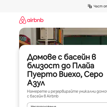
Пропускане
Част от
към
съдържанието
Домове с басейн в
близост до Плайа
Пуерто Виехо, Серо
Азул
Намерете и резервирайте уникални домо
с басейн в Airbnb
Местоположение