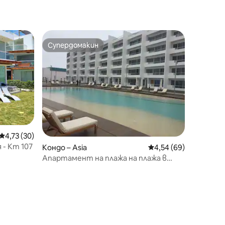
Супердомакин
Супердомакин
Средна оценка: 4,73 от 5, 30 отзива
4,73 (30)
 - Km 107
Кондо – Asia
Средна оценка: 4,54
4,54 (69)
Апартамент на плажа на плажа в
Сарапампа, Азия