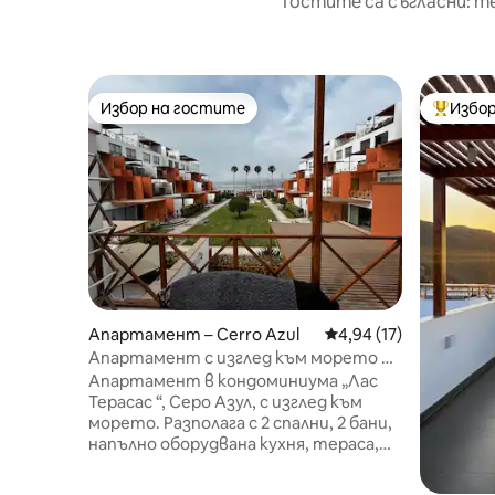
Гостите са съгласни: т
Избор на гостите
Избор
Избор на гостите
Най-поп
Апартамент – Cerro Azul
Средна оценка: 4,94 
4,94 (17)
Апартамент с изглед към морето в
Серо Азул
Апартамент в кондоминиума „Лас
Терасас “, Серо Азул, с изглед към
морето. Разполага с 2 спални, 2 бани,
напълно оборудвана кухня, тераса,
телевизор и Wi-Fi. Вътре в жилищния
блок ще намерите плувен басейн,