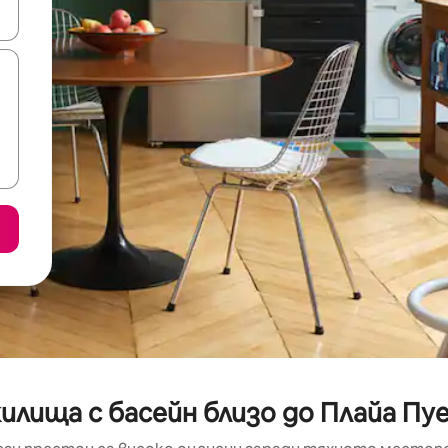
е клавишите със стрелки нагоре и надолу или навигирайте с д
илища с басейн близо до Плайа Пу