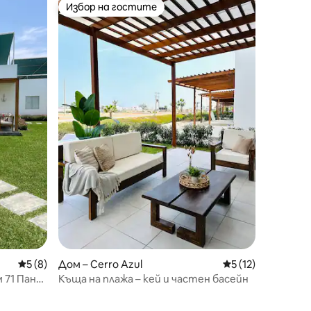
Избор на гостите
Избор на гостите
Средна оценка: 5 от 5, 8 отзива
5 (8)
Дом – Cerro Azul
Средна оценка: 5
5 (12)
 71 Пан
Къща на плажа – кей и частен басейн