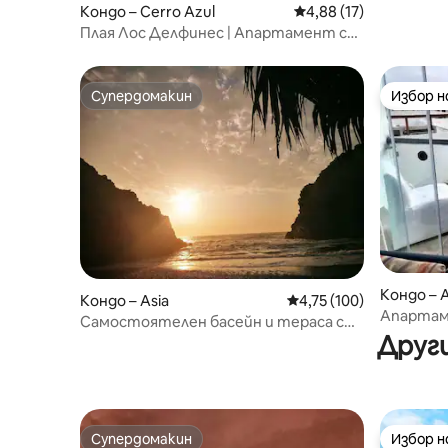
Кондо – Cerro Azul
Средна оценка: 4,88 
4,88 (17)
Плая Лос Делфинес | Апартамент с
изглед към морето.
Супердомакин
Избор 
Супердомакин
Избор 
Кондо – A
Кондо – Asia
Средна оценка: 4,75 о
4,75 (100)
Апартам
Самостоятелен басейн и тераса с
Азия - Л
Други
изглед към морето в Азия
Супердомакин
Избор 
Супердомакин
Избор 