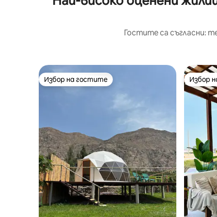
Най-високо оценени жилищ
Гостите са съгласни: т
Избор на гостите
Избор 
Избор на гостите
Избор 