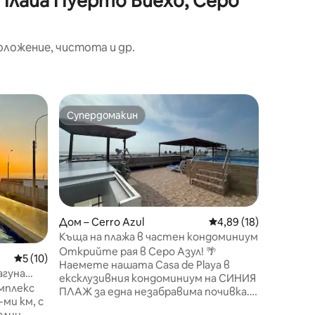
 Плайа Пуерто Виехо, Серо
оложение, чистота и др.
Дом – PE
Супердомакин
Избор 
Супердомакин
Избор 
Невероя
Добре д
на плажа
почивка!
частен 
ремонти
10 гости
отопляе
Дом – Cerro Azul
Средна оценка: 4,89
4,89 (18)
високоск
Къща на плажа в частен кондоминиум
Освен т
Открийте рая в Серо Азул! 🌴
Средна оценка: 5 от 5, 10 отзива
5 (10)
частна 
Наемете нашата Casa de Playa в
спокойно
агуна
ексклузивния кондоминиум на СИНИЯ
близкит
мплекс
ПЛАЖ за една незабравима почивка.
отпусне
-ми км, с
Настанявайки 16 души, само на 1 час и
Резерви
ални,