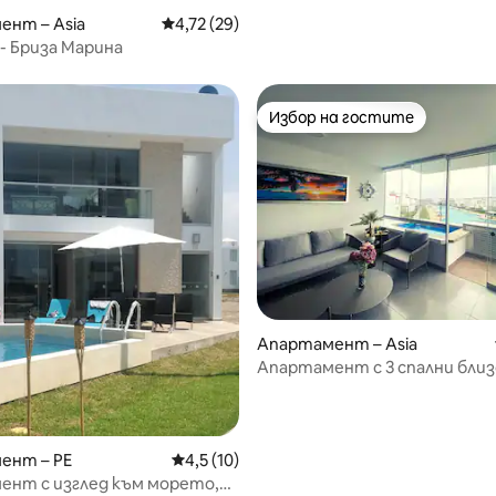
ент – Asia
Средна оценка: 4,72 от 5, 29 отзива
4,72 (29)
- Бриза Марина
Избор на гостите
Избор на гостите
Апартамент – Asia
Апартамент с 3 спални близ
плажа | Басейни + изглед към 
Побира 10 души
ент – PE
Средна оценка: 4,5 от 5, 10 отзива
4,5 (10)
ент с изглед към морето,