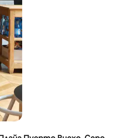
окосване или плъзгане.