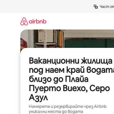
Пропускане
Част от
към
съдържанието
Ваканционни жилища
под наем край водат
близо до Плайа
Пуерто Виехо, Серо
Азул
Намерете и резервирайте чрез Airbnb
уникални места до водата