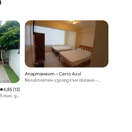
а
Апартамент – Cerro Azul
Великолепен изглед към океана –
Серо Азул
Средна оценка: 4,85 от 5, 13 отзива
4,85 (13)
 мин. до