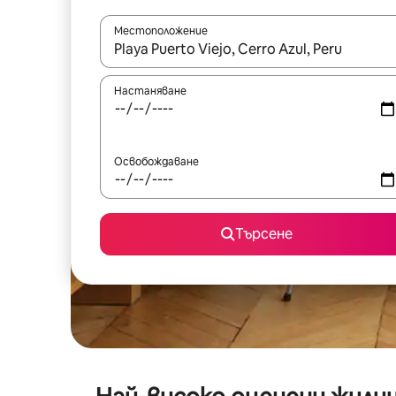
Местоположение
Когато резултатите се покажат, използвайт
Настаняване
Освобождаване
Търсене