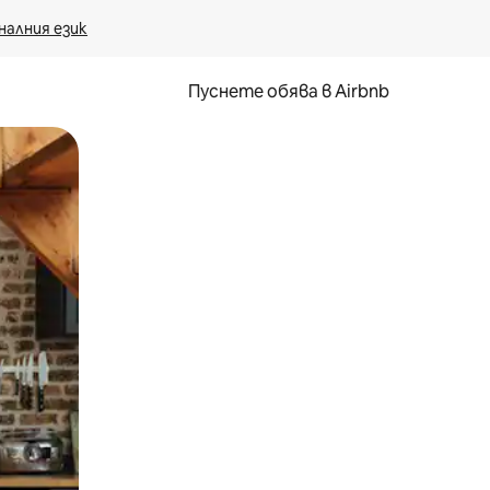
налния език
Пуснете обява в Airbnb