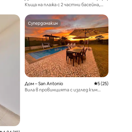
Къща на плажа с 2 частни басейна,
изглед към морето.
Супердомакин
Супердомакин
Дом – San Antonio
Средна оценка: 5
5 (25)
Вила в провинцията с изглед към
морето – басейн с топла вода