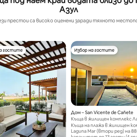
а под наем край водата близо до
Азул
ези престои са високо оценени заради тяхното местоп
на гостите
Избор на гостите
на гостите
Избор на гостите
Дом – San Vicente de Cañete
Къща в жилищен комплекс Л
Мар: 2 реда, плаж и басейн
Къща на плажа в жилищен ко
Laguna Mar (втори ред) на 88
капацитет до 13 гости (4 сп