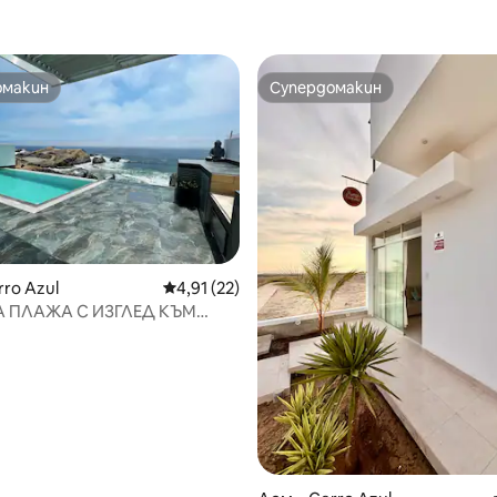
омакин
Супердомакин
омакин
Супердомакин
rro Azul
Средна оценка: 4,91 от 5, 22 отзива
4,91 (22)
 ПЛАЖА С ИЗГЛЕД КЪМ
от 5, 28 отзива
И БАСЕЙН