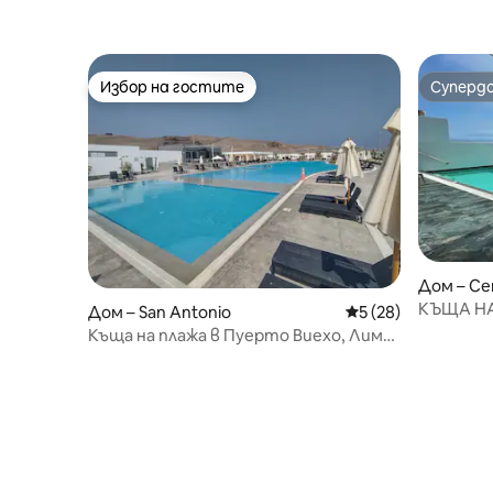
Избор на гостите
Суперд
Избор на гостите
Суперд
Дом – Ce
КЪЩА НА
Дом – San Antonio
Средна оценка: 5 
5 (28)
МОРЕТО 
Къща на плажа в Пуерто Виехо, Лима,
Сан Антонио.