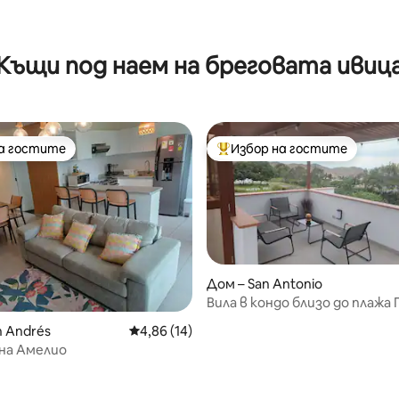
 Азия
от 5, 28 отзива
Къщи под наем на бреговата ивиц
на гостите
Избор на гостите
на гостите
Най-популярен избор на гос
Дом – San Antonio
Вила в кондо близо до плажа
Виехо
n Andrés
Средна оценка: 4,86 от 5, 14 отзива
4,86 (14)
на Амелио
от 5, 17 отзива