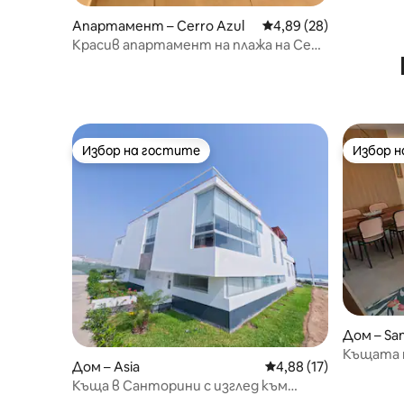
Моравия,
Апартамент – Cerro Azul
Средна оценка: 4,89 
4,89 (28)
Красив апартамент на плажа на Серо
Азул
Избор на гостите
Избор 
Избор на гостите
Избор 
Дом – Sa
Къщата 
Дом – Asia
Средна оценка: 4,88 
4,88 (17)
Къща в Санторини с изглед към
морето