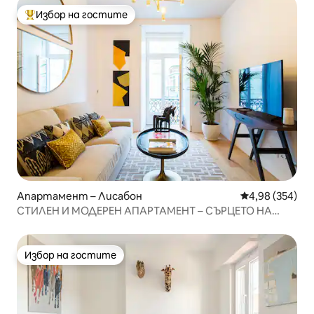
Избор на гостите
Най-популярен избор на гостите
Апартамент – Лисабон
Средна оценка
4,98 (354)
СТИЛЕН И МОДЕРЕН АПАРТАМЕНТ – СЪРЦЕТО НА
БАЙША
Избор на гостите
Избор на гостите