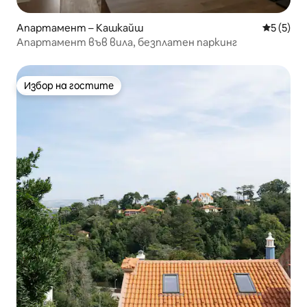
Апартамент – Кашкайш
Средна о
5 (5)
Апартамент във вила, безплатен паркинг
Избор на гостите
Избор на гостите