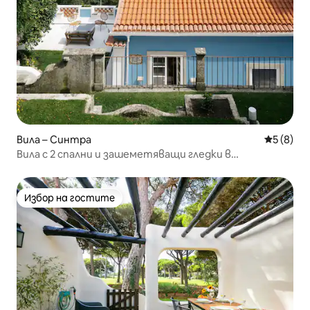
Вила – Синтра
Средна о
5 (8)
Вила с 2 спални и зашеметяващи гледки в
романтичната Синтра
Избор на гостите
Избор на гостите