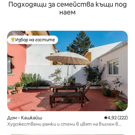
Подходящи за семейства къщи под
безплатен паркинг и балкон
наем
Избор на гостите
Най-популярен избор на гостите
Дом – Кашкайш
Средна оценка
4,92 (222)
Художествени рамки и стени в цвят на въглен в
светла къща в Кашкайш