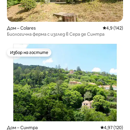
Дом – Colares
Средна оценк
4,9 (142)
Биологична ферма с изглед в Сера де Синтра
Избор на гостите
Избор на гостите
Дом – Синтра
Средна оценка
4,97 (120)