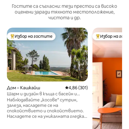
Гостите са съгласни: тези престои са високо
оценени заради тяхното местоположение,
чистота и др.
Избор на гостите
Избор на гос
Най-популярен избор на гостите
Най-популярен 
Дом – Кашкайш
Средна оценка: 4,86 от 5, 301
4,86 (301)
Шарм и дизайн в къща с басейн и
великоледен изглед към морето и
Наблюдавайте „косове“ сутрин,
планината
залеза, насладете се на
спокойствието и спокойствието.
Насладете се на уникалната гледка
към морето и планината от
частния салон, инфинити басейна,