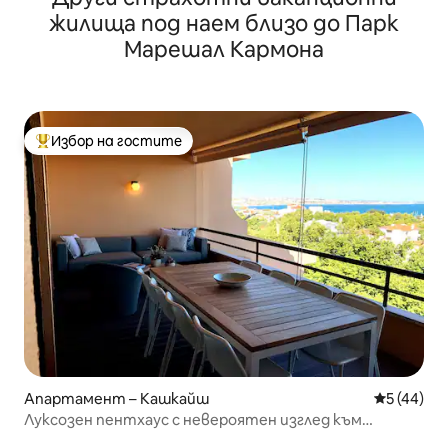
жилища под наем близо до Парк
Марешал Кармона
Избор на гостите
Най-популярен избор на гостите
Апартамент – Кашкайш
Средна оц
5 (44)
Луксозен пентхаус с невероятен изглед към
морето в Кашкайш