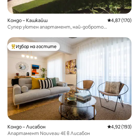
Кондо – Кашкайш
Средна оценка
4,87 (170)
Супер уютен апартамент, най-доброто
местоположение – Кашкайш
Избор на гостите
Най-популярен избор на гостите
Кондо – Лисабон
Средна оценка
4,92 (193)
Апартамент Nouveau 4E в Лисабон