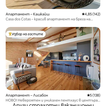
Апартамент – Кашкайш
Средна оценка
4,85 (142)
Casa dos Cotas – красив апартамент на брега на
морето
Избор на гостите
Най-популярен избор на гостите
Апартамент – Лисабон
Средна оце
5 (138)
НОВО! Невероятен и уникален пентхаус в центъра
Други страхотни ваканционни
на града!