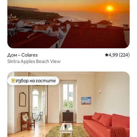
Дом – Colares
Средна оценка
4,99 (224)
Sintra Apples Beach View
Избор на гостите
Най-популярен избор на гостите