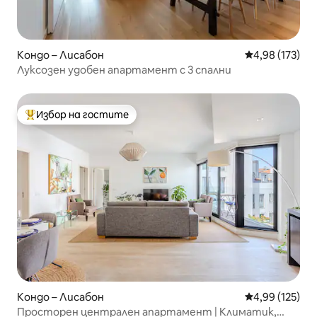
Кондо – Лисабон
Средна оценка
4,98 (173)
Луксозен удобен апартамент с 3 спални
Избор на гостите
Най-популярен избор на гостите
Кондо – Лисабон
Средна оценка
4,99 (125)
Просторен централен апартамент | Климатик,