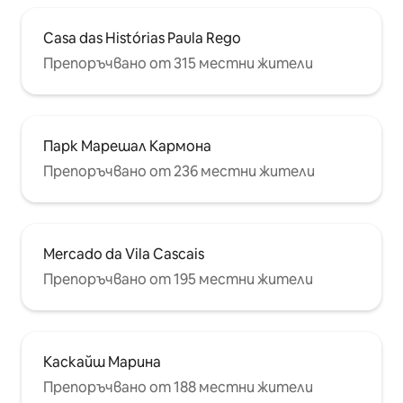
сърф/кайтсърфинг/уиндсърфинг.
Съветвам те да използваш
Casa das Histórias Paula Rego
собствената си кола.
Препоръчвано от 315 местни жители
Парк Марешал Кармона
Препоръчвано от 236 местни жители
Mercado da Vila Cascais
Препоръчвано от 195 местни жители
Каскайш Марина
Препоръчвано от 188 местни жители