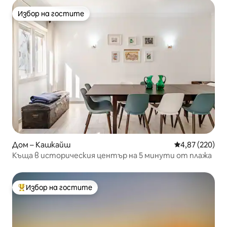
Избор на гостите
Избор на гостите
Дом – Кашкайш
Средна оценка
4,87 (220)
Къща в историческия център на 5 минути от плажа
Избор на гостите
Най-популярен избор на гостите