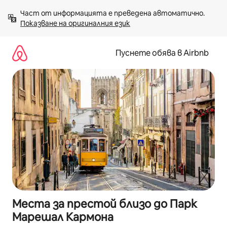
Пропускане
Част от информацията е преведена автоматично. 
към
Показване на оригиналния език
съдържанието
Пуснете обява в Airbnb
Места за престой близо до Парк
Марешал Кармона