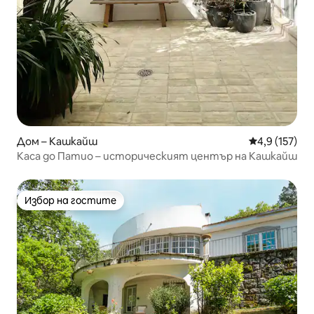
Дом – Кашкайш
Средна оценк
4,9 (157)
Каса до Патио – историческият център на Кашкайш
Избор на гостите
Избор на гостите