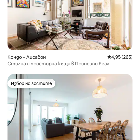
Кондо – Лисабон
Средна оценка
4,95 (265)
Стилна и просторна къща в Принсипи Реал
Избор на гостите
Избор на гостите