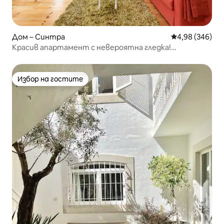
Дом – Синтра
Средна оценка
4,98 (346)
Красив апартамент с невероятна гледка!
Безплатно паркиране
Избор на гостите
Избор на гостите