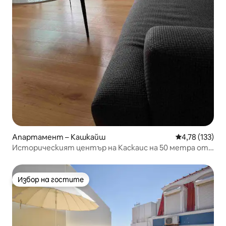
Апартамент – Кашкайш
Средна оценка
4,78 (133)
Историческият център на Каскаис на 50 метра от
плажа
Избор на гостите
Избор на гостите