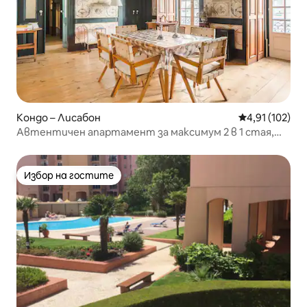
Кондо – Лисабон
Средна оценка
4,91 (102)
Автентичен апартамент за максимум 2 в 1 стая,
Алфама
Избор на гостите
Избор на гостите