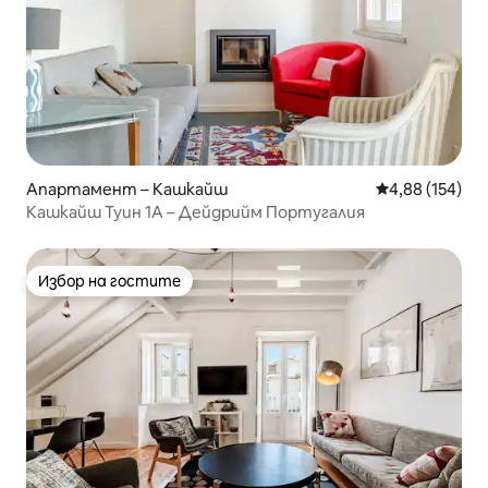
Апартамент – Кашкайш
Средна оценка
4,88 (154)
Кашкайш Туин 1А – Дейдрийм Португалия
Избор на гостите
Избор на гостите