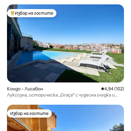
Избор на гостите
Най-популярен избор на гостите
Кондо – Лисабон
Средна оценка
4,94 (102)
Луксозна, историческа „Graça“ с чудесна гледка и
басейн
Избор на гостите
Избор на гостите