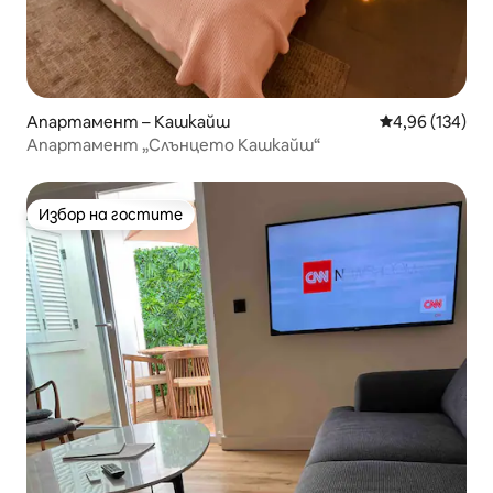
Апартамент – Кашкайш
Средна оценка
4,96 (134)
Апартамент „Слънцето Кашкайш“
Избор на гостите
Избор на гостите