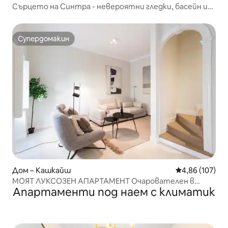
Сърцето на Синтра - невероятни гледки, басейн и
градина
Супердомакин
Супердомакин
Дом – Кашкайш
Средна оценка
4,86 (107)
МОЯТ ЛУКСОЗЕН АПАРТАМЕНТ Очарователен в
Апартаменти под наем с климатик
Кашкайш