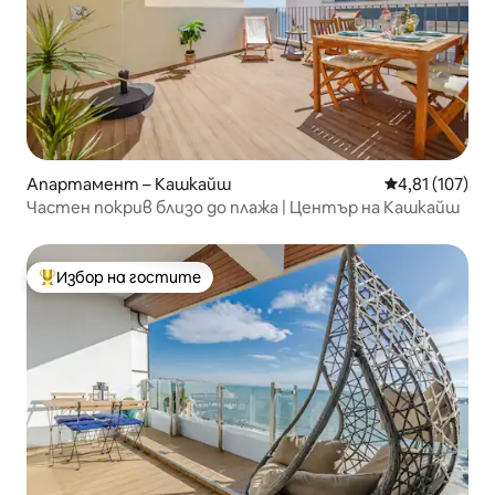
Апартамент – Кашкайш
Средна оценка
4,81 (107)
Частен покрив близо до плажа | Център на Кашкайш
Избор на гостите
Най-популярен избор на гостите