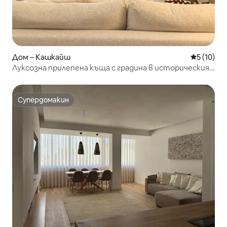
Дом – Кашкайш
Средна оц
5 (10)
Луксозна прилепена къща с градина в историческия
център на Кашкайш
Супердомакин
Супердомакин