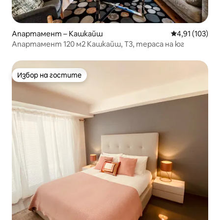
Апартамент – Кашкайш
Средна оценка
4,91 (103)
Апартамент 120 м2 Кашкайш, Т3, тераса на юг
Избор на гостите
Избор на гостите