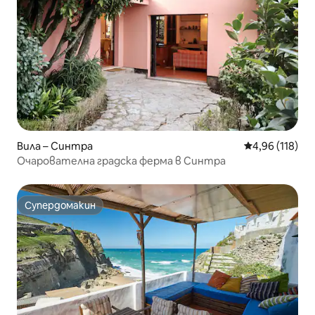
Вила – Синтра
Средна оценка
4,96 (118)
Очарователна градска ферма в Синтра
Супердомакин
Супердомакин