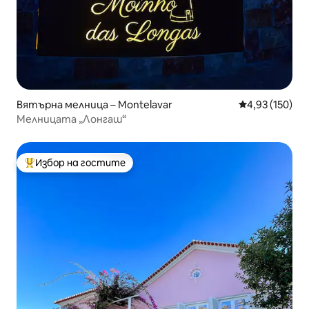
Вятърна мелница – Montelavar
Средна оценка
4,93 (150)
Мелницата „Лонгаш“
Избор на гостите
Най-популярен избор на гостите