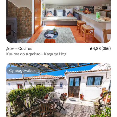
Дом – Colares
Средна оценка
4,88 (356)
Кинта до Адажио – Каза да Ноз
Супердомакин
Супердомакин