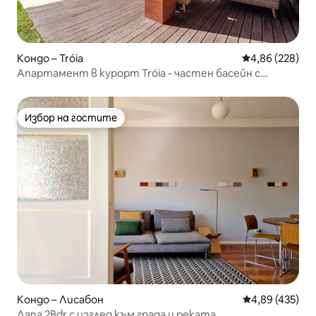
Кондо – Tróia
Средна оценка
4,86 (228)
Апартамент в курорт Tróia - частен басейн с
подгряване
Избор на гостите
Избор на гостите
Кондо – Лисабон
Средна оценка
4,89 (435)
Лапа 2Bdr с изглед към града и реката