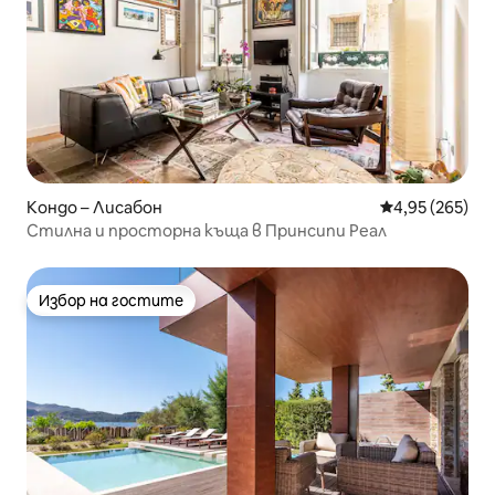
Кондо – Лисабон
Средна оценка
4,95 (265)
Стилна и просторна къща в Принсипи Реал
Избор на гостите
Избор на гостите