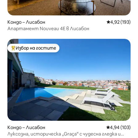
Кондо – Лисабон
Средна оценка
4,92 (193)
Апартамент Nouveau 4E в Лисабон
Избор на гостите
Най-популярен избор на гостите
Кондо – Лисабон
Средна оценка
4,94 (103)
Луксозна, историческа „Graça“ с чудесна гледка и