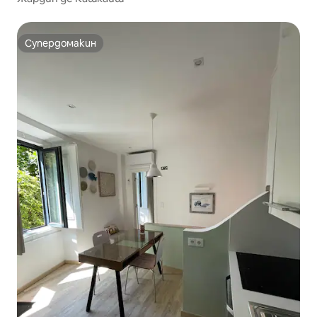
Супердомакин
Супердомакин