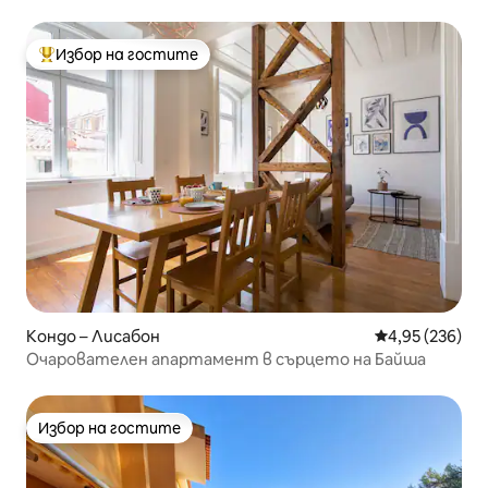
басейн
Избор на гостите
Най-популярен избор на гостите
Кондо – Лисабон
Средна оценка
4,95 (236)
Очарователен апартамент в сърцето на Байша
Избор на гостите
Избор на гостите