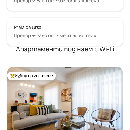
Препоръчвано от 99 местни жители
сърф/кайтсърфинг/уиндсърфинг.
Съветвам те да използваш
собствената си кола.
Praia da Ursa
Препоръчвано от 7 местни жители
Апартаменти под наем с Wi-Fi
Избор на гостите
Най-популярен избор на гостите