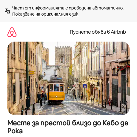
Пропускане
Част от информацията е преведена автоматично. 
към
Показване на оригиналния език
съдържанието
Пуснете обява в Airbnb
Места за престой близо до Кабо да
Рока