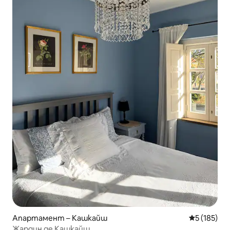
Апартамент – Кашкайш
Средна оце
5 (185)
Жардин де Кашкайш