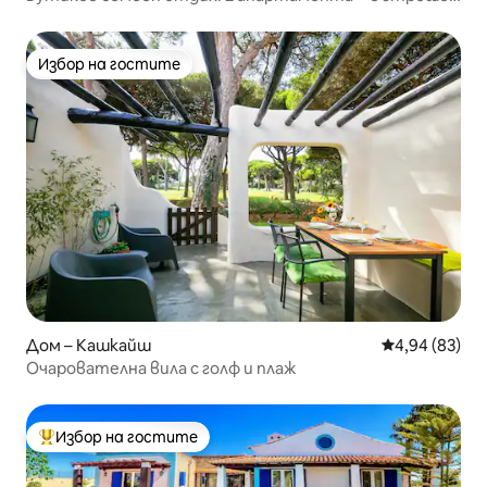
двор
Избор на гостите
Избор на гостите
Дом – Кашкайш
Средна оценк
4,94 (83)
Очарователна вила с голф и плаж
Избор на гостите
Най-популярен избор на гостите