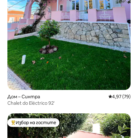
Дом – Синтра
Средна оценк
4,97 (79)
Chalet do Eléctrico 92'
Избор на гостите
Най-популярен избор на гостите