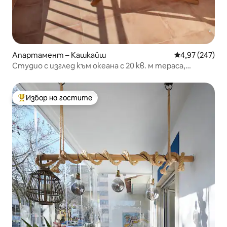
Апартамент – Кашкайш
Средна оценка
4,97 (247)
Студио с изглед към океана с 20 кв. м тераса,
исторически център
Избор на гостите
Най-популярен избор на гостите