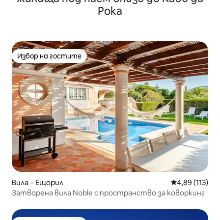
Рока
Избор на гостите
Избор на гостите
Вила – Ещорил
Средна оценка
4,89 (113)
Затворена вила Noble с пространство за коворкинг