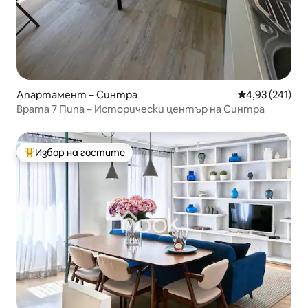
Апартамент – Синтра
Средна оценка
4,93 (241)
Врата 7 Пипа – Исторически център на Синтра
Избор на гостите
Най-популярен избор на гостите