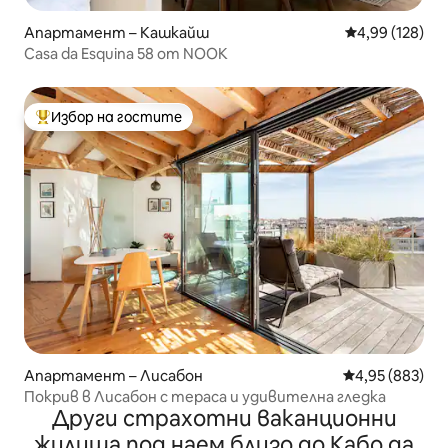
Апартамент – Кашкайш
Средна оценка
4,99 (128)
Casa da Esquina 58 от NOOK
Избор на гостите
Най-популярен избор на гостите
Апартамент – Лисабон
Средна оценка
4,95 (883)
Покрив в Лисабон с тераса и удивителна гледка
Други страхотни ваканционни
жилища под наем близо до Кабо да