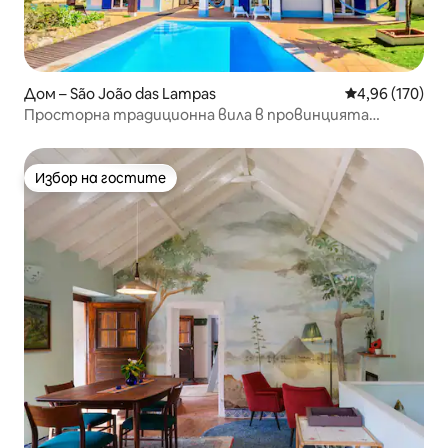
Дом – São João das Lampas
Средна оценка
4,96 (170)
Просторна традиционна вила в провинцията
Синтра с басейн
Избор на гостите
Избор на гостите