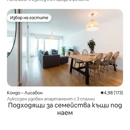
Избор на гостите
Избор на гостите
Кондо – Лисабон
Средна оценка
4,98 (173)
Луксозен удобен апартамент с 3 спални
Подходящи за семейства къщи под
наем