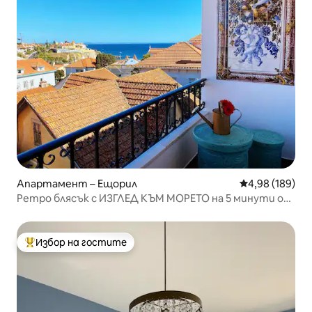
Апартамент – Ещорил
Средна оценка
4,98 (189)
Ретро блясък с ИЗГЛЕД КЪМ МОРЕТО на 5 минути от
плажа
Избор на гостите
Най-популярен избор на гостите