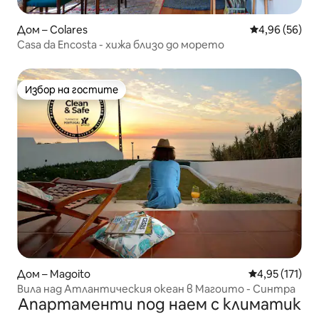
Дом – Colares
Средна оценк
4,96 (56)
Casa da Encosta - хижа близо до морето
Избор на гостите
Избор на гостите
Дом – Magoito
Средна оценка
4,95 (171)
Вила над Атлантическия океан в Магоито - Синтра
Апартаменти под наем с климатик