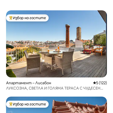
Избор на гостите
Най-популярен избор на гостите
Апартамент – Лисабон
Средна оце
5 (122)
ЛУКСОЗНА, СВЕТЛА И ГОЛЯМА ТЕРАСА С ЧУДЕСЕН
ИЗГЛЕД
Избор на гостите
Най-популярен избор на гостите