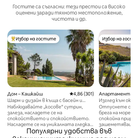
Гостите са съгласни: тези престои са високо
оценени заради тяхното местоположение,
чистота и др.
Избор на гостите
Избор на гости
Най-популярен избор на гостите
Избор на гости
Дом – Кашкайш
Средна оценка: 4,86 от 5, 301
4,86 (301)
Апартамент – 
Шарм и дизайн в къща с басейн и
Изглед към океа
великоледен изглед към морето и
до плажа + споко
Наблюдавайте „косове“ сутрин,
Отпуснете се в
планината
залеза, насладете се на
брега на морето
спокойствието и спокойствието.
спокойна природ
Насладете се на уникалната гледка
зашеметяващи г
Популярни удобства във
към морето и планината от
планината. Защо ще ви хареса: -
частния салон, инфинити басейна,
Гледка към океан