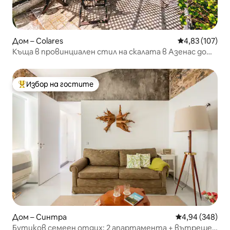
Дом – Colares
Средна оценка
4,83 (107)
Къща в провинциален стил на скалата в Азенас до
Мар
Избор на гостите
Най-популярен избор на гостите
Дом – Синтра
Средна оценка
4,94 (348)
Бутиков семеен отдих: 2 апартамента + вътрешен