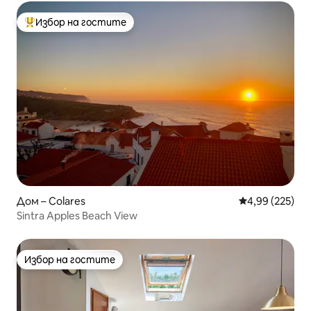
Избор на гостите
Най-популярен избор на гостите
Дом – Colares
Средна оценка
4,99 (225)
Sintra Apples Beach View
Избор на гостите
Избор на гостите