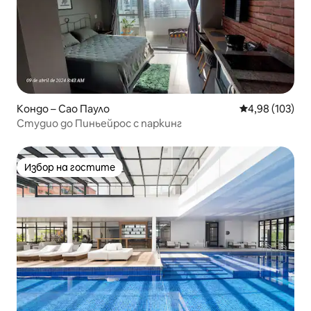
Кондо – Сао Пауло
Средна оценка
4,98 (103)
Студио до Пиньейрос с паркинг
Избор на гостите
Избор на гостите