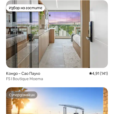
Избор на гостите
Избор на гостите
Кондо – Сао Пауло
Средна оценка
4,91 (141)
FS I Boutique Moema
Супердомакин
Супердомакин