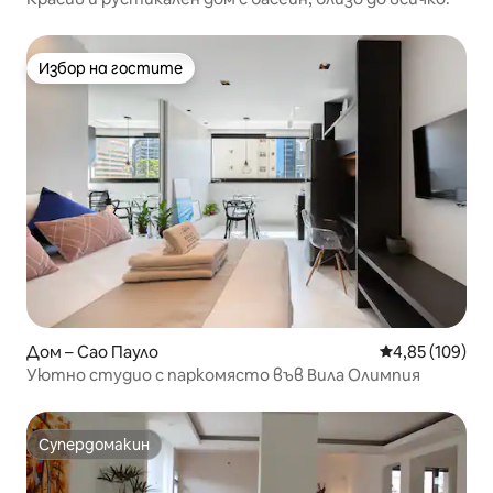
Избор на гостите
Избор на гостите
Дом – Сао Пауло
Средна оценка
4,85 (109)
Уютно студио с паркомясто във Вила Олимпия
Супердомакин
Супердомакин