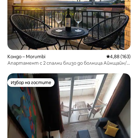
Кондо – Morumbi
Средна оценка
4,88 (163)
Апартамент с 2 спални близо до болница Айнщайн/
стадион MorumBIS
Избор на гостите
Избор на гостите