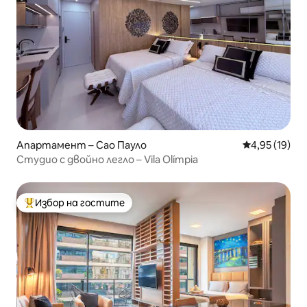
Апартамент – Сао Пауло
Средна оценк
4,95 (19)
Студио с двойно легло – Vila Olímpia
Избор на гостите
Най-популярен избор на гостите