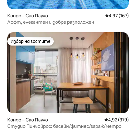
Кондо – Сао Пауло
Средна оценка
4,97 (167)
Лофт, елегантен и добре разположен
Избор на гостите
Избор на гостите
Кондо – Сао Пауло
Средна оценка
4,92 (379)
Студио Пиньойрос: басейн/фитнес/гараж/метро