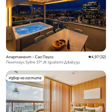
Апартамент – Сао Пауло
Средна оценк
4,97 (32)
Пентхаус Syline 37º JK Iguatemi Джакузи
Избор на гостите
Избор на гостите