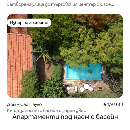
Затворена улица до търговския център Cidade
Jardim и болницата Einstein
Избор на гостите
Избор на гостите
Дом – Сао Пауло
Средна оценк
4,97 (31)
Къща за гости с басейн и заден двор
Апартаменти под наем с басейн