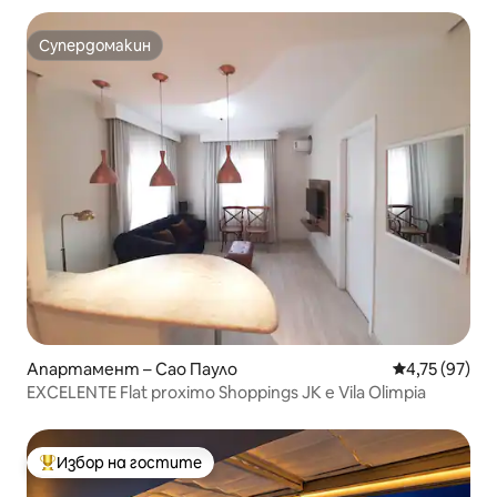
Супердомакин
Супердомакин
Апартамент – Сао Пауло
Средна оценк
4,75 (97)
EXCELENTE Flat proximo Shoppings JK e Vila Olimpia
Избор на гостите
Най-популярен избор на гостите