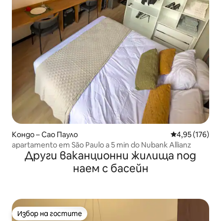
Кондо – Сао Пауло
Средна оценка
4,95 (176)
apartamento em São Paulo a 5 min do Nubank Allianz
Други ваканционни жилища под
наем с басейн
Избор на гостите
Избор на гостите