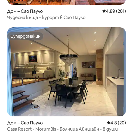
Дом – Сао Пауло
Средна оценка
4,89 (201)
Чудесна къща – курорт в Сао Пауло
Супердомакин
Супердомакин
Дом – Сао Пауло
Средна оцен
4,8 (20)
Casa Resort - MorumBis - Болница Айнщайн - 8 души