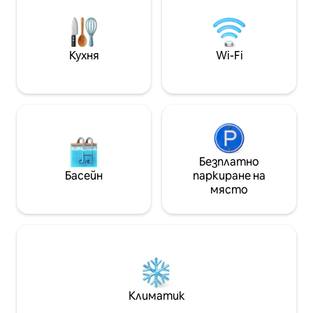
предназначен за ходене боси,
(360-градусова 
наслаждавайки се на гладка и гладка
център и сауна.
текстура и за да усетите свежите
хотел W и само 
в горещите дни в Сао Пауло.
от JK, Faria Lima
Балконът е привилегированото
Кухня
Wi-Fi
ръководители и
място, защото освен панорамна
търсят комфорт
гледка, той има великолепна
местоположение
вертикална, естествена градина,
стандарти.
състояща се от около 80 красиви
растения, с автоматизирана
система за поливане, която винаги
ги оставя зелени, носейки силен
елемент на природата, толкова
Безплатно
важен в тази „каменна джунгла “.
Басейн
паркиране на
Това е незабравимо място, готово
място
да ви посрещне. Добре дошли!
Басейн, фитнес център и сауна. С
приятелката ми Ана Катарина сме
на разположение денонощно, за да
отговорим на всички въпроси.
Итаим Биби е един от най - добрите
квартали в града за тези, които
искат да се забавляват и да живеят
Климатик
бохемски живот. Но в този квартал