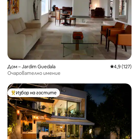
Дом – Jardim Guedala
Средна оценк
4,9 (127)
Очарователно имение
Избор на гостите
Най-популярен избор на гостите