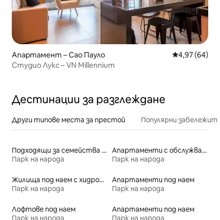
Апартамент – Сао Пауло
Средна оценк
4,97 (64)
Студио Лукс – VN Millennium
Дестинации за разглеждане
Други типове места за престой
Популярни забележит
Подходящи за семейства места под наем
Апартаменти с обслужване под наем
Парк на народа
Парк на народа
Жилища под наем с хидромасажна вана
Апартаменти под наем
Парк на народа
Парк на народа
Лофтове под наем
Апартаменти под наем
Парк на народа
Парк на народа