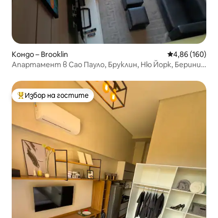
Кондо – Brooklin
Средна оценка
4,86 (160)
Апартамент в Сао Пауло, Бруклин, Ню Йорк, Берини,
Супер Лукс
Избор на гостите
Най-популярен избор на гостите