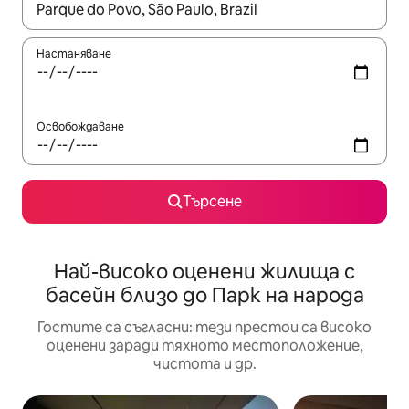
Когато резултатите се покажат, използвайте клавишите 
Настаняване
Освобождаване
Търсене
Най-високо оценени жилища с
басейн близо до Парк на народа
Гостите са съгласни: тези престои са високо
оценени заради тяхното местоположение,
чистота и др.