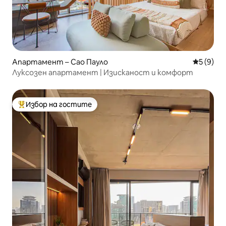
Апартамент – Сао Пауло
Средна о
5 (9)
Луксозен апартамент | Изисканост и комфорт
Избор на гостите
Най-популярен избор на гостите