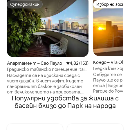
Супердомакин
Избор на гости
Супердомакин
Избор на гости
Кондо – Vila Olímp
Апартамент – Сао Пауло
Средна оценка: 4,82 от 5, 15
4,82 (153)
Гледка към хориз
Градинско таванско помещение Itaim
Vila Olímpia – Itai
Събудете се в On
Bibi
Насладете се на изискана среда с
Пауло ще се разк
чист дизайн, в чист лофт, където
етаж | Безпрепя
панорамният балкон е заобиколен
Parque do Povo и 
от великолепието на природата,
Lima. Първокла
Популярни удобства за жилища с
разположена във вертикална
между Вила Олим
градина с изглед към бизнес сърцето
басейн близо до Парк на народа
стая със затъмн
на град Сао Пауло. Насладете му се!
интернет със ск
Този апартамент съчетава
телевизор, клим
простотата на авторския дизайн с
кухня (безплатни
уютния дом. Епоксидечният под е
Сграда с отопля