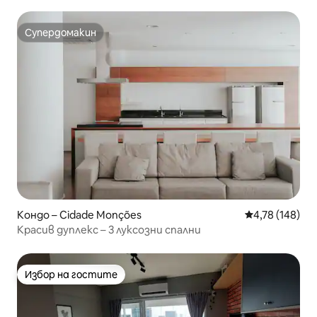
Супердомакин
Супердомакин
Кондо – Cidade Monções
Средна оценка
4,78 (148)
Красив дуплекс – 3 луксозни спални
Избор на гостите
Избор на гостите