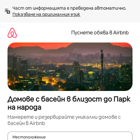
Пропускане
Част от информацията е преведена автоматично. 
към
Показване на оригиналния език
съдържанието
Пуснете обява в Airbnb
Домове с басейн в близост до Парк
на народа
Намерете и резервирайте уникални домове с
басейн в Airbnb
Местоположение