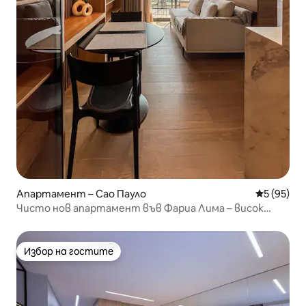
Апартамент – Сао Пауло
Средна оц
5 (95)
Чисто нов апартамент във Фариа Лима – висок
етаж
Избор на гостите
Избор на гостите