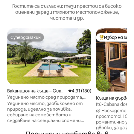
Гостите са съгласни: тези престои са високо
оценени заради тяхното местоположение,
чистота и др.
Супердомакин
Избор на гос
Супердомакин
Най-популярен 
Ваканционна къща – Guac
Средна оценка: 4,91 от 5, 18
4,91 (180)
uri
Уединено място сред природата,
Къща на дърво – 
езеро, басейн | на 1 час от Сао Пауло
Уединено място, заобиколено от
Itú•Cabana dos So
природа, идеално за почивка,
уникална гледка!
🌿 Насладете се 
събиране на семейството и
простото!!! Caba
създаване на специални спомени
романтично убе
Фермата, разположена на брега на
двойки, за да з
езеро в Итупева, съчетава
преживеят спец