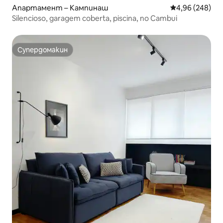
Апартамент – Кампинаш
Средна оценка
4,96 (248)
Silencioso, garagem coberta, piscina, no Cambui
Супердомакин
Супердомакин