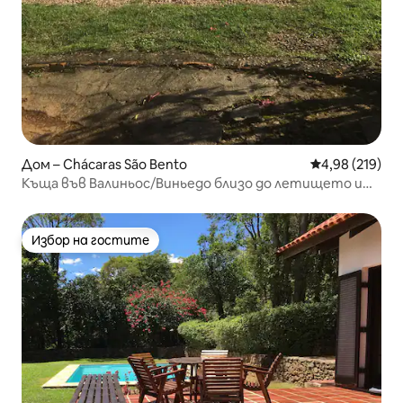
Дом – Chácaras São Bento
Средна оценка
4,98 (219)
Къща във Валиньос/Виньедо близо до летището и
паркове!
Избор на гостите
Избор на гостите