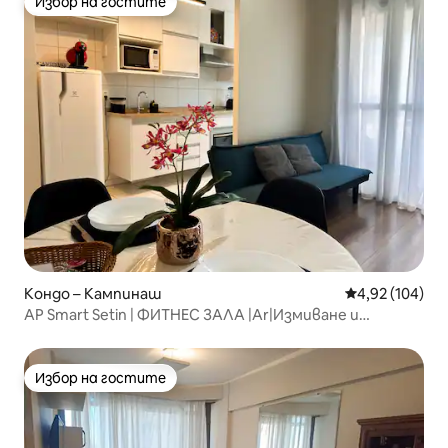
Избор на гостите
Избор на гостите
Кондо – Кампинаш
Средна оценка
4,92 (104)
AP Smart Setin | ФИТНЕС ЗАЛА |Ar|Измиване и
сушене|Vaga|Басейн
Избор на гостите
Избор на гостите