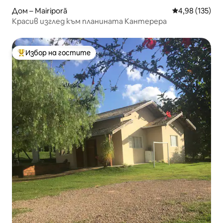
Дом – Mairiporã
Средна оценка
4,98 (135)
Красив изглед към планината Кантерера
Избор на гостите
Най-популярен избор на гостите