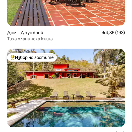
Дом – Джунжаий
Средна оценка
4,85 (193)
Тиха планинска къща
Избор на гостите
Най-популярен избор на гостите