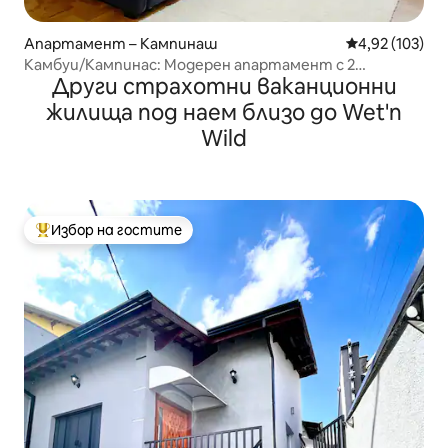
Апартамент – Кампинаш
Средна оценка
4,92 (103)
Камбуи/Кампинас: Модерен апартамент с 2
Други страхотни ваканционни
климатика и гараж!
жилища под наем близо до Wet'n
Wild
Избор на гостите
Най-популярен избор на гостите