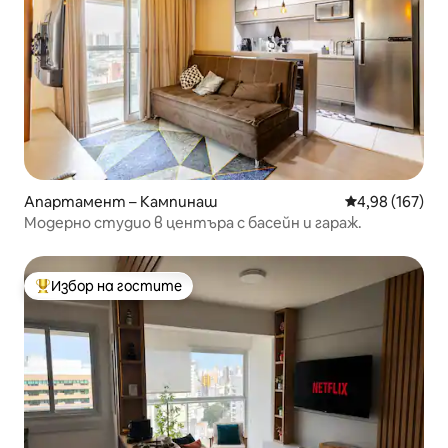
Апартамент – Кампинаш
Средна оценка
4,98 (167)
Модерно студио в центъра с басейн и гараж.
Избор на гостите
Най-популярен избор на гостите