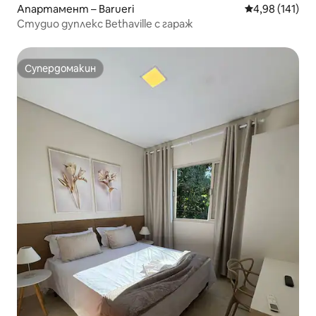
Апартамент – Barueri
Средна оценка
4,98 (141)
Студио дуплекс Bethaville с гараж
Супердомакин
Супердомакин