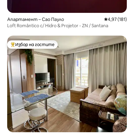
Апартамент – Сао Пауло
Средна оценка
4,97 (181)
Loft Romântico c/ Hidro & Projetor - ZN / Santana
Избор на гостите
Най-популярен избор на гостите