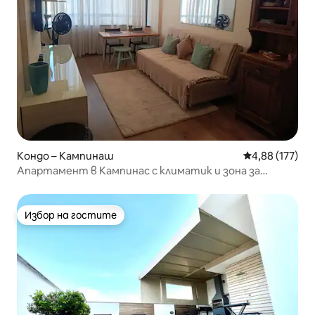
Кондо – Кампинаш
Средна оценка
4,88 (177)
Апартамент в Кампинас с климатик и зона за
отдих.
Избор на гостите
Избор на гостите