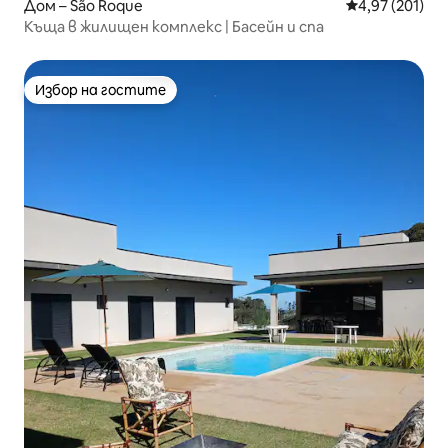
Дом – São Roque
Средна оценка
4,97 (201)
Къща в жилищен комплекс | Басейн и спа
Избор на гостите
Избор на гостите