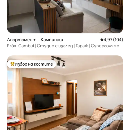
Апартамент – Кампинаш
Средна оценка
4,97 (104)
Próx. Cambuí | Студио с изглед | Гараж | Суперголямо
двойно легло
Избор на гостите
Най-популярен избор на гостите