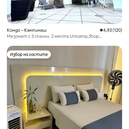
Кондо – Кампинаш
Средна оценка
4,93 (120)
Мезонет с 3 спални. 2 места Unicamp,Shop
ParqűPedro
Избор на гостите
Избор на гостите