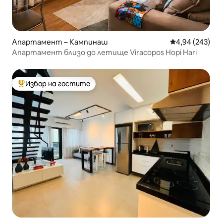
Апартамент – Кампинаш
Средна оценка
4,94 (243)
Апартамент близо до летище Viracopos Hopi Hari
Избор на гостите
Най-популярен избор на гостите