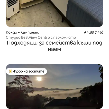
Кондо – Кампинаш
Средна оценка
4,89 (146)
Студио BestView Centro с паркомясто
Подходящи за семейства къщи под
наем
Избор на гостите
Най-популярен избор на гостите