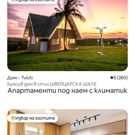
Най-популярен избор на гостите
Дом – Tuiuti
Средна оце
5 (260)
Красив дом в стил ШВЕЙЦАРСКА ШАЛЕ
Апартаменти под наем с климатик
Избор на гостите
Най-популярен избор на гостите