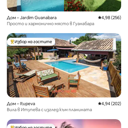
Дом – Jardim Guanabara
Средна оценка
4,98 (256)
Просто и хармонично място в Гуанабара
Избор на гостите
Най-популярен избор на гостите
Дом – Itupeva
Средна оценка
4,94 (202)
Вила в Итупева с изглед към планината
Избор на гостите