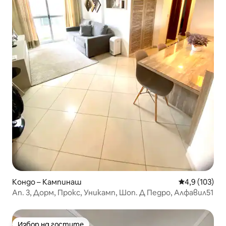
Кондо – Кампинаш
Средна оценк
4,9 (103)
Ап. 3, Дорм, Прокс, Уникамп, Шоп. Д Педро, Алфавил51
Избор на гостите