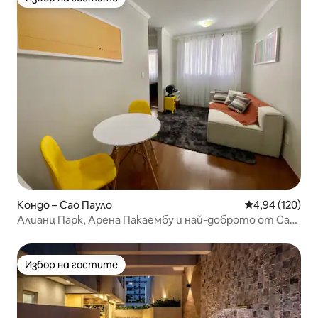
Избор на гостите
Кондо – Сао Пауло
Средна оценка
4,94 (120)
Алианц Парк, Арена Пакаембу и най-доброто от Сао
Пауло!
Избор на гостите
Избор на гостите