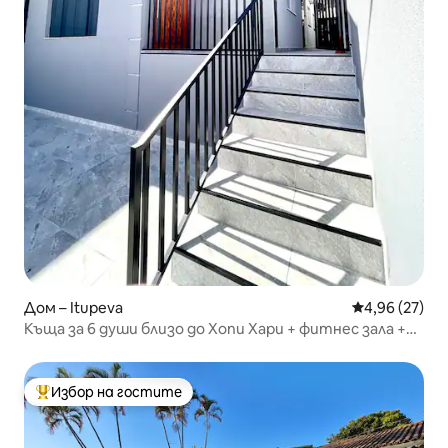
Дом – Itupeva
Средна оценк
4,96 (27)
Къща за 6 души близо до Хопи Хари + фитнес зала +
климатик
Избор на гостите
Най-популярен избор на гостите