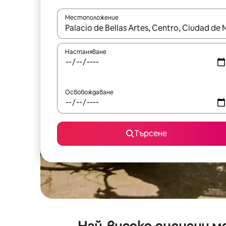
Местоположение
Когато резултатите се покажат, използвайт
Настаняване
Освобождаване
Търсене