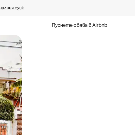
налния език
Пуснете обява в Airbnb