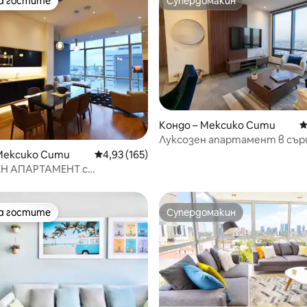
на гостите
Супердомакин
на гостите
Супердомакин
т 5, 162 отзива
Кондо – Мексико Сити
С
Луксозен апартамент в сър
Мексико Сити
Мексико Сити
Средна оценка: 4,93 от 5, 165 отзива
4,93 (165)
Н АПАРТАМЕНТ с
ен изглед в Insurgentes
на гостите
Супердомакин
на гостите
Супердомакин