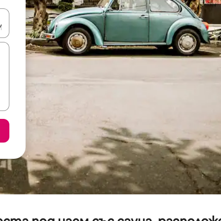
е клавишите със стрелки нагоре и надолу или навигирайте с д