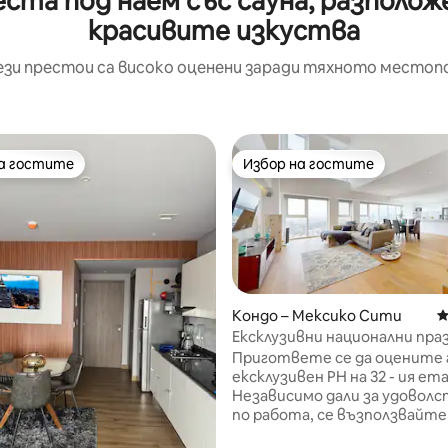
ста под наем със сауна, разполож
красивите изкуства
ези престои са високо оценени заради тяхното местоп
на гостите
Избор на гостите
на гостите
Избор на гостите
Кондо – Мексико Сити
С
Ексклузивни национални пра
с удобства
Пригответе се да оцените 
ексклузивен PH на 32 - ия ет
Независимо дали за удоволс
по работа, се възползвайт
удобствата, които това м