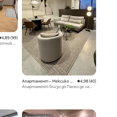
Средна оценка: 4,89 от 5, 99 отзива
4,89 (99)
метник на
Апартамент – Мексико Си
Средна оценка: 4,98
4,98 (40)
ти
Апартамент близо до Пасео де ла
Реформа