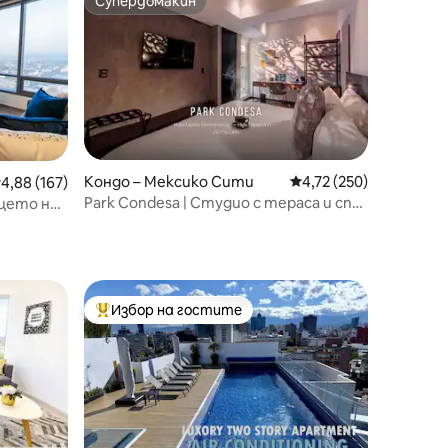
Супердомакин
Супердомакин
Кондо – Мексико Сити
Средна оценка: 4,72 
4,72 (250)
редна оценка: 4,88 от 5, 167 отзива
4,88 (167)
Park Condesa | Студио с тераса и спа
цето на
център на покрива
Избор на гостите
Най-популярен избор на гостите