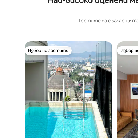
Най-високо оценени ме
Гостите са съгласни: т
Избор на гостите
Избор 
Избор на гостите
Избор 