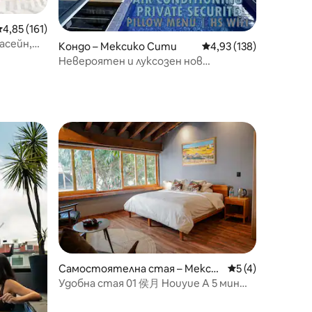
редна оценка: 4,85 от 5, 161 отзива
4,85 (161)
асейн,
Кондо – Мексико Сити
Средна оценка: 4,93 
4,93 (138)
Невероятен и луксозен нов
апартамент на 2 етажа + басейн на
покрива, най-добрата зона,
климатик
Самостоятелна стая – Мекси
Средна оценка: 
5 (4)
ко Сити
Удобна стая 01 侯月 Houyue A 5 мин
от Ангела