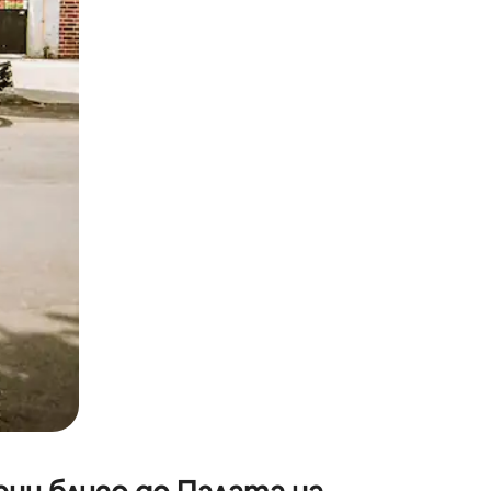
окосване или плъзгане.