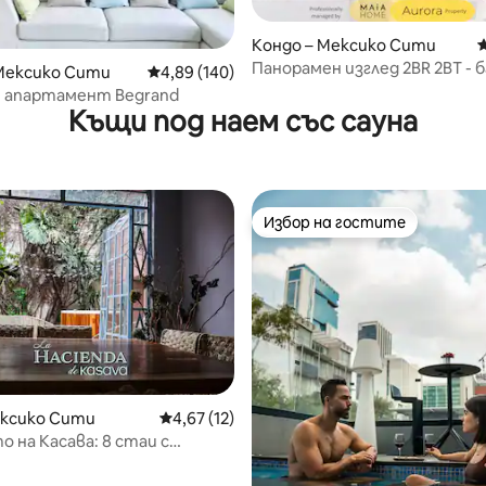
Кондо – Мексико Сити
С
т 5, 231 отзива
Панорамен изглед 2BR 2BT - б
Мексико Сити
Средна оценка: 4,89 от 5, 140 отзива
4,89 (140)
фитнес зала, гребло, сауна
н апартамент Begrand
Къщи под наем със сауна
Избор на гостите
Избор на гостите
 от 5, 5 отзива
ексико Сити
Средна оценка: 4,67 от 5, 12 отзива
4,67 (12)
 на Касава: 8 стаи с
к+джакузи+сауна