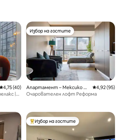
Избор на гостите
Избор на гостите
Средна оценка: 4,75 от 5, 40 отзива
4,75 (40)
Апартамент – Мексико Си
Средна оценка: 4,92
4,92 (95)
ти
релакс |
Очарователен лофт Реформа
Избор на гостите
Най-популярен избор на гостите