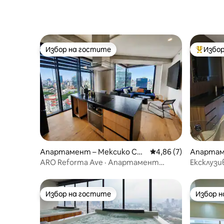
Избор на гостите
Избор
Избор на гостите
Най-поп
Апартамент – Мексико Си
Средна оценка: 4,86
4,86 (7)
Апартам
ти
ти
ARO Reforma Ave · Апартамент
Ексклузи
Skyline · 1604
Реформа
Избор на гостите
Избор 
Избор на гостите
Избор 