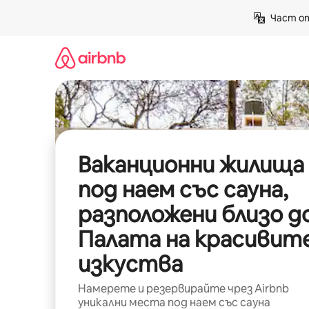
Пропускане
Част от
към
съдържанието
Ваканционни жилища
под наем със сауна,
разположени близо д
Палата на красивит
изкуства
Намерете и резервирайте чрез Airbnb
уникални места под наем със сауна