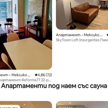
от 5, 34 отзива
Апартамент – Мексико С
ити
SkyTown Loft Insurgentes Па
революцията
ент – Мексико Си
Средна оценка: 4,86 от 5, 72 отзива
4,86 (72)
партамент Reforma77 22-ри
Апартаменти под наем със сауна
СПАЛНЯ 2 БАНИ