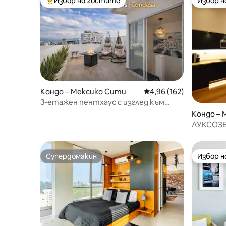
Избор на гостите
Избор 
Най-популярен избор на гостите
Избор 
Кондо – Мексико Сити
Средна оценка: 4,96 о
4,96 (162)
3-етажен пентхаус с изглед към
покрива и климатик | Condesa
Кондо – 
ЛУКСОЗЕ
невероят
Супердомакин
Избор 
Супердомакин
Избор 