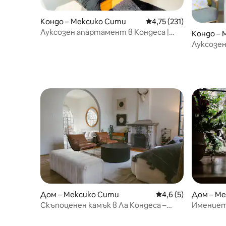
Кондо – Мексико Сити
Средна оценка: 4,75 о
4,75 (231)
Луксозен апартамент в Кондеса |
Кондо – 
Невероятна гледка • Басейн •
Луксозе
Фитнес зала • Паркинг.
Дом – Мексико Сити
Средна оценка: 4,6
4,6 (5)
Дом – М
Скъпоценен камък в Ла Кондеса –
Имението
частен фитнес, парна баня, ледена
климати
баня