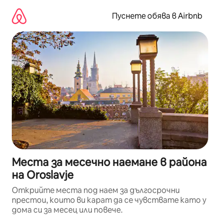
Пропускане
към
Пуснете обява в Airbnb
съдържанието
Места за месечно наемане в района
на Oroslavje
Открийте места под наем за дългосрочни
престои, които ви карат да се чувствате като у
дома си за месец или повече.