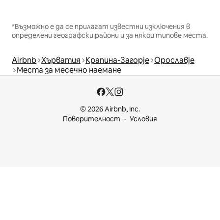
*Възможно е да се прилагат известни изключения в
определени географски райони и за някои типове места.
Airbnb
Хърватия
Крапина-Загорје
Орославје
Места за месечно наемане
© 2026 Airbnb, Inc.
Поверителност
Условия