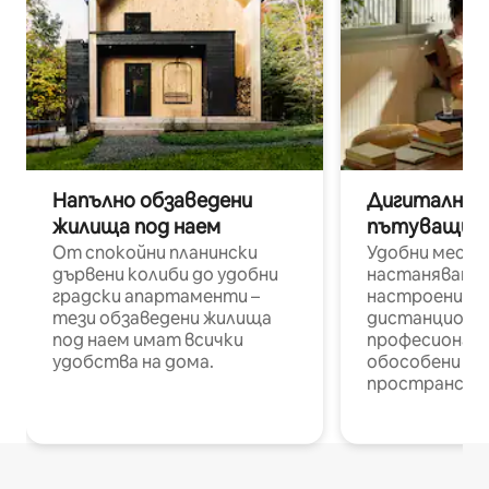
Напълно обзаведени
Дигитални н
жилища под наем
пътуващи п
От спокойни планински
Удобни места
дървени колиби до удобни
настаняване 
градски апартаменти –
настроени и
тези обзаведени жилища
дистанционн
под наем имат всички
професионалис
удобства на дома.
обособени р
пространств