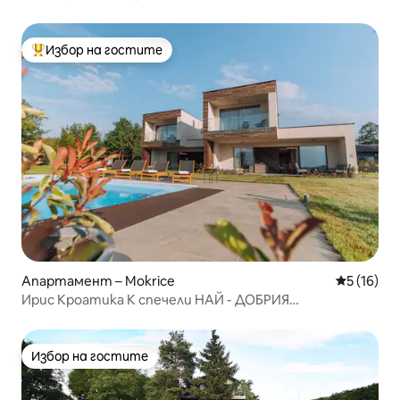
Избор на гостите
Най-популярен избор на гостите
Апартамент – Mokrice
Средна оц
5 (16)
Ирис Кроатика К спечели НАЙ - ДОБРИЯ
апартамент в Хърватия
Избор на гостите
Избор на гостите