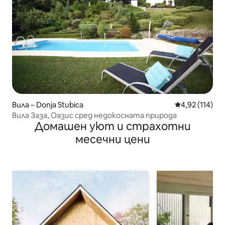
Вила – Donja Stubica
Средна оценка
4,92 (114)
Вила Заза, Оазис сред недокосната природа
Домашен уют и страхотни
месечни цени