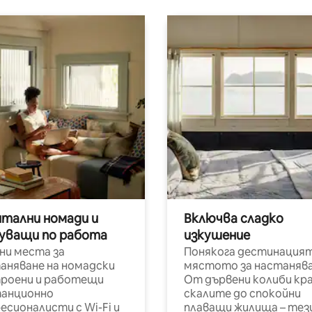
итални номади и
Включва сладко
уващи по работа
изкушение
ни места за
Понякога дестинацият
аняване на номадски
мястото за настанява
роени и работещи
От дървени колиби кр
анционно
скалите до спокойни
есионалисти с Wi-Fi и
плаващи жилища – тез