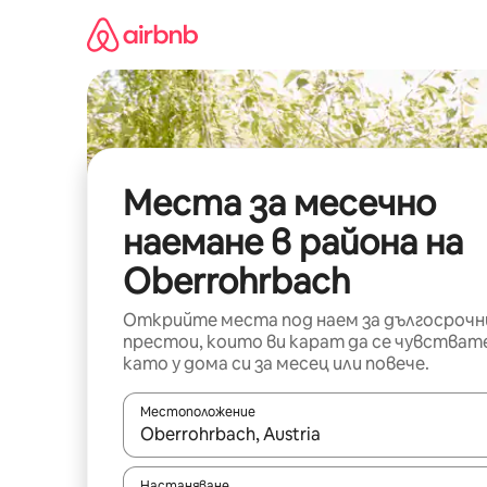
Пропускане
към
съдържанието
Места за месечно
наемане в района на
Oberrohrbach
Открийте места под наем за дългосрочн
престои, които ви карат да се чувстват
като у дома си за месец или повече.
Местоположение
Когато резултатите се покажат, използвайт
Настаняване