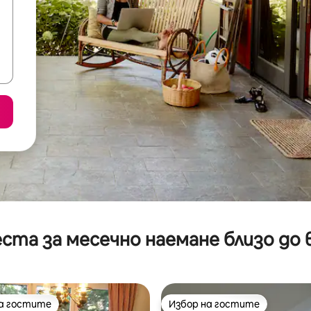
ста за месечно наемане близо до 
на гостите
Избор на гостите
на гостите
Избор на гостите