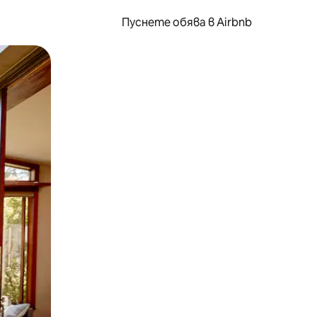
Пуснете обява в Airbnb
окосване или плъзгане.