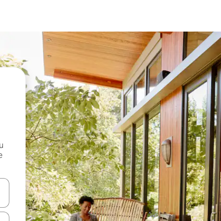
и
е
е клавишите със стрелки нагоре и надолу или навигирайте с д