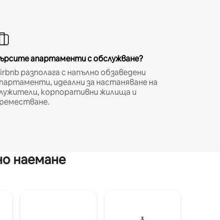
ърсите апартаменти с обслужване?
irbnb разполага с напълно обзаведени
партаменти, идеални за настаняване на
лужители, корпоративни жилища и
реместване.
но наемане