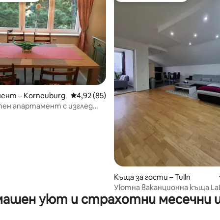
от 5, 10 отзива
ент – Korneuburg
Средна оценка: 4,92 от 5, 85 отзива
4,92 (85)
ен апартамент с изглед
ината в близост до Виена
Къща за гости – Tulln
Уютна ваканционна къща La
ашен уют и страхотни месечни 