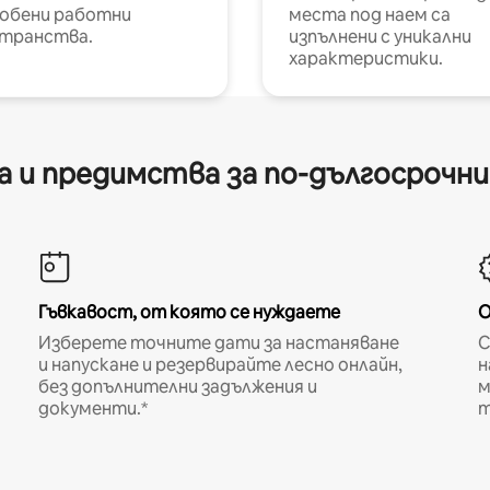
обени работни
места под наем са
транства.
изпълнени с уникални
характеристики.
 и предимства за по-дългосрочн
Гъвкавост, от която се нуждаете
О
Изберете точните дати за настаняване
С
и напускане и резервирайте лесно онлайн,
н
без допълнителни задължения и
м
документи.*
т