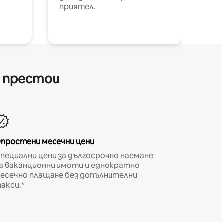
приятел.
и престои
простени месечни цени
пециални цени за дългосрочно наемане
а ваканционни имоти и еднократно
есечно плащане без допълнителни
акси.*