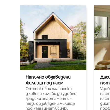
Напълно обзаведени
Диг
жилища под наем
път
От спокойни планински
Удоб
дървени колиби до удобни
наст
градски апартаменти –
наст
тези обзаведени жилища
дист
под наем имат всички
проф