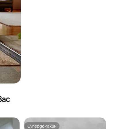
вас
Супердомакин
Супердомакин