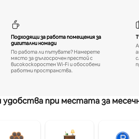
Подходящи за работа помещения за
Т
дигитални номади
A
По работа ли пътувате? Намерете
а
място за дългосрочен престой с
с
високоскоростен Wi-Fi и обособени
п
работни пространства.
 удобства при местата за месеч