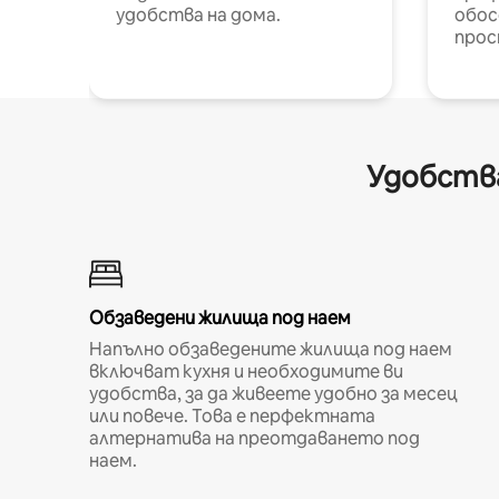
удобства на дома.
обос
прос
Удобства
Обзаведени жилища под наем
Напълно обзаведените жилища под наем
включват кухня и необходимите ви
удобства, за да живеете удобно за месец
или повече. Това е перфектната
алтернатива на преотдаването под
наем.