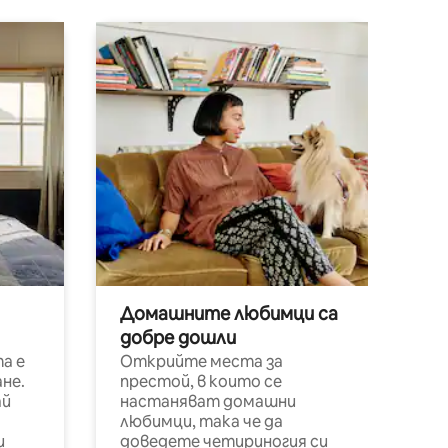
Домашните любимци са
добре дошли
а е
Открийте места за
не.
престой, в които се
ай
настаняват домашни
любимци, така че да
и
доведете четириногия си