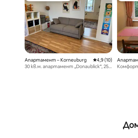
Апартамент – Korneuburg
Средна оценка: 4,9 
4,9 (10)
Апартам
30 кв.м. апартамент „Donaublick“, 25
Комфорт
мин. до центъра на ВИЕНА
към град
Дом