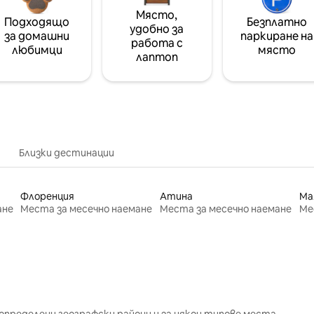
Място,
Подходящо
Безплатно
удобно за
за домашни
паркиране на
работа с
любимци
място
лаптоп
Близки дестинации
Флоренция
Атина
Ма
ане
Места за месечно наемане
Места за месечно наемане
Ме
определени географски райони и за някои типове места.