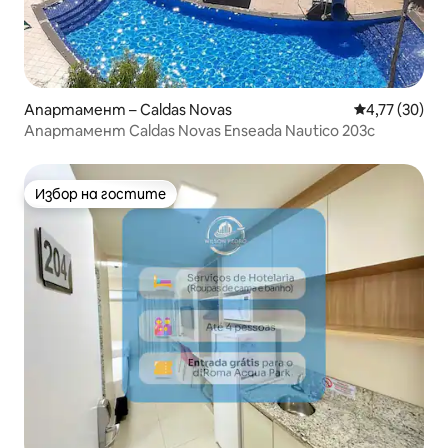
Апартамент – Caldas Novas
Средна оценк
4,77 (30)
Апартамент Caldas Novas Enseada Nautico 203c
Избор на гостите
Избор на гостите