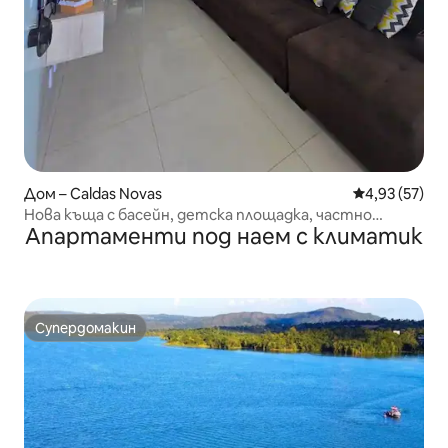
Дом – Caldas Novas
Средна оценк
4,93 (57)
Нова къща с басейн, детска площадка, частно
Апартаменти под наем с климатик
пространство за отдих
Супердомакин
Супердомакин