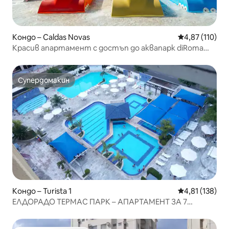
Кондо – Caldas Novas
Средна оценка
4,87 (110)
Красив апартамент с достъп до аквапарк diRoma
Разсрочено плащане на 6 вноски
Супердомакин
Супердомакин
Кондо – Turista 1
Средна оценка
4,81 (138)
ЕЛДОРАДО ТЕРМАС ПАРК – АПАРТАМЕНТ ЗА 7
ЧОВЕКА – 8 БАСЕЙНА