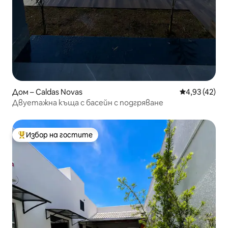
Дом – Caldas Novas
Средна оценк
4,93 (42)
Двуетажна къща с басейн с подгряване
Избор на гостите
Най-популярен избор на гостите