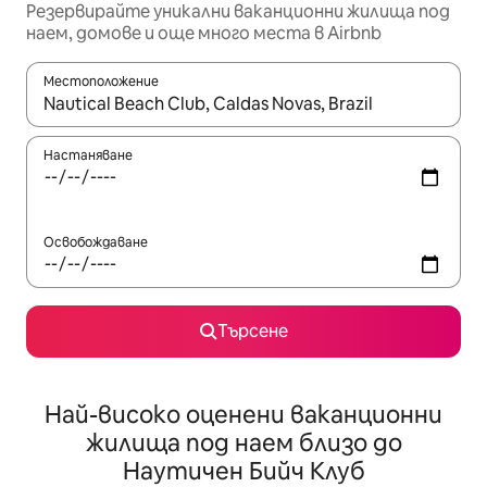
Резервирайте уникални ваканционни жилища под
наем, домове и още много места в Airbnb
Местоположение
Когато резултатите се покажат, използвайте клавишите 
Настаняване
Освобождаване
Търсене
Най-високо оценени ваканционни
жилища под наем близо до
Наутичен Бийч Клуб