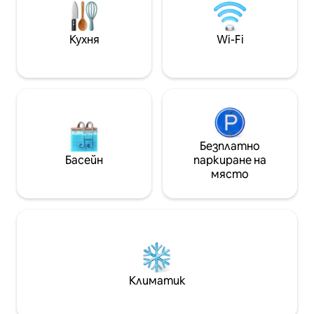
Smart TV, собствен Wi-Fi,
разтегателен диван - Апартамент
с двойно
Кухня
Wi-Fi
легло,климатик,телевизор,килер; - 2
- ра спалня с 2 единични легла,
климатик ,02 единични
матрака,дрешник;
Безплатно
Басейн
паркиране на
място
Климатик