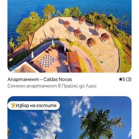
Апартамент – Caldas Novas
Средна о
5 (3)
Семеен апартамент в Прайяс до Лаго
Избор на гостите
Най-популярен избор на гостите