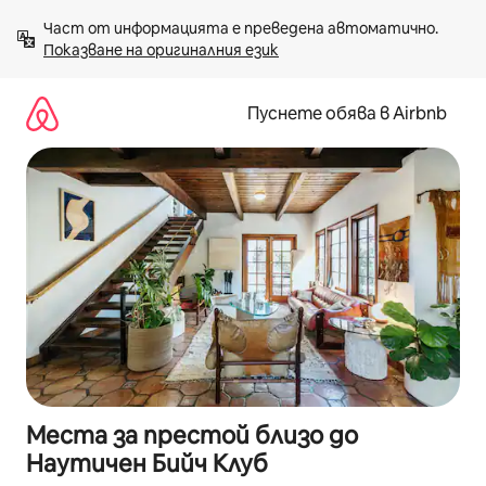
Пропускане
Част от информацията е преведена автоматично. 
към
Показване на оригиналния език
съдържанието
Пуснете обява в Airbnb
Места за престой близо до
Наутичен Бийч Клуб