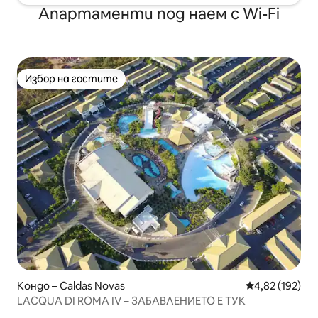
Апартаменти под наем с Wi-Fi
Избор на гостите
Избор на гостите
Кондо – Caldas Novas
Средна оценка
4,82 (192)
LACQUA DI ROMA IV – ЗАБАВЛЕНИЕТО Е ТУК