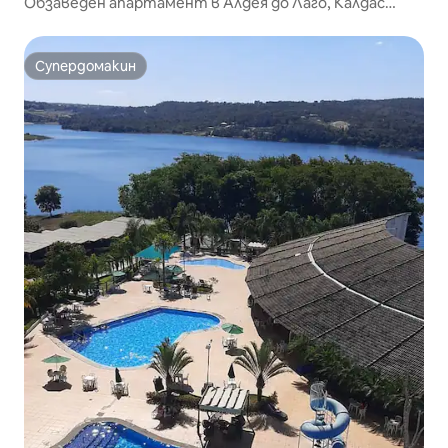
Обзаведен апартамент в Алдея до Лаго, Калдас
Новас
Супердомакин
Супердомакин