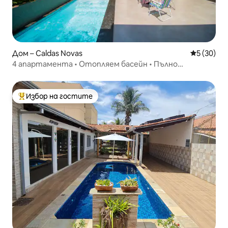
Дом – Caldas Novas
Средна оц
5 (30)
4 апартамента • Отопляем басейн • Пълно
оборудване
Избор на гостите
Най-популярен избор на гостите