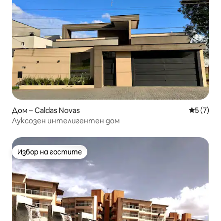
Дом – Caldas Novas
Средна о
5 (7)
Луксозен интелигентен дом
Избор на гостите
Избор на гостите