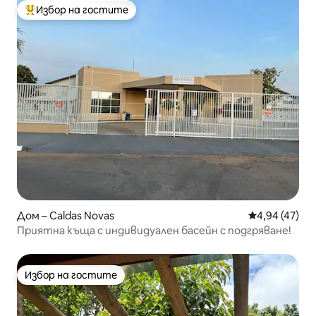
Избор на гостите
Най-популярен избор на гостите
Дом – Caldas Novas
Средна оценк
4,94 (47)
Приятна къща с индивидуален басейн с подгряване!
Избор на гостите
Избор на гостите