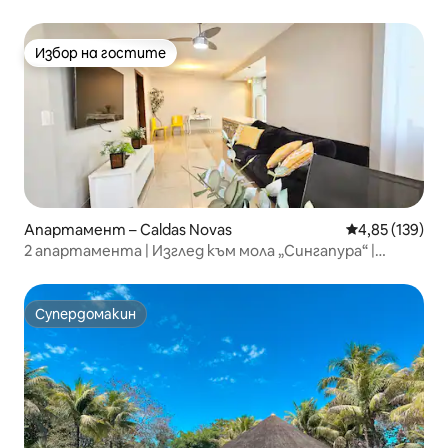
Новас, Гояс
Избор на гостите
Избор на гостите
Апартамент – Caldas Novas
Средна оценка
4,85 (139)
2 апартамента | Изглед към мола „Сингапура“ |
Термални води
Супердомакин
Супердомакин