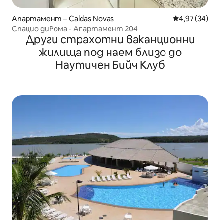
Апартамент – Caldas Novas
Средна оценк
4,97 (34)
Спацио диРома - Апартамент 204
Други страхотни ваканционни
жилища под наем близо до
Наутичен Бийч Клуб