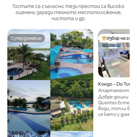
Гостите са съгласни: тези престои са високо
оценени заради тяхното местоположение,
чистота и др.
Супердомакин
Избор на гос
Супердомакин
Най-популярен 
Кондо – Do Turist
Апартамент с 2 
желаната улица 
Добре дошли в P
Quentes Естествени термални 🌟
води, топли басейни 🌟 
се като у дома с
апартамент с 2
най - доброто мя
Apto е 80 квадр