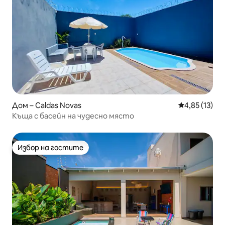
Дом – Caldas Novas
Средна оценк
4,85 (13)
Къща с басейн на чудесно място
Избор на гостите
Избор на гостите