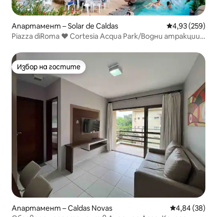
Апартамент – Solar de Caldas
Средна оценка
4,93 (259)
Piazza diRoma ♥ Cortesia Acqua Park/Водни атракции/
Водна пързалка
Избор на гостите
Избор на гостите
Апартамент – Caldas Novas
Средна оценк
4,84 (38)