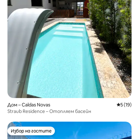
Дом – Caldas Novas
Средна оц
5 (19)
Straub Residence – Отопляем басейн
Избор на гостите
Избор на гостите