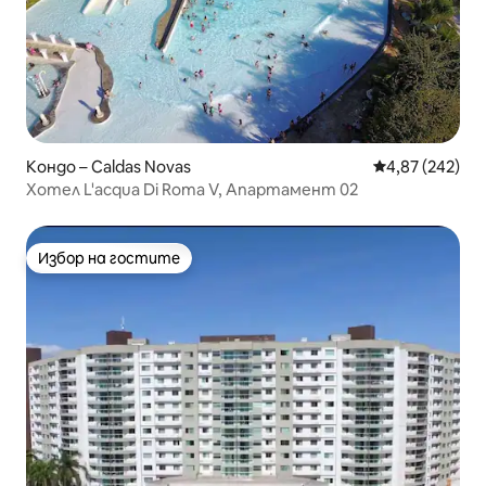
Кондо – Caldas Novas
Средна оценка
4,87 (242)
Хотел L'acqua Di Roma V, Апартамент 02
Избор на гостите
Избор на гостите