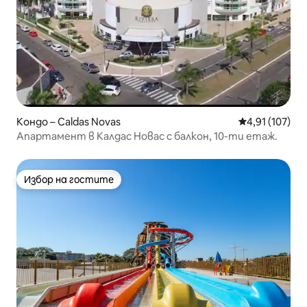
Кондо – Caldas Novas
Средна оценка
4,91 (107)
Апартамент в Калдас Новас с балкон, 10-ти етаж.
Избор на гостите
Избор на гостите