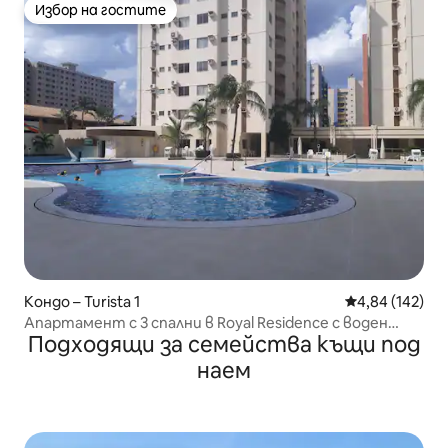
Избор на гостите
Избор на гостите
Кондо – Turista 1
Средна оценка
4,84 (142)
Апартамент с 3 спални в Royal Residence с воден
Подходящи за семейства къщи под
парк
наем