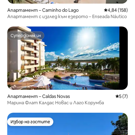
Апартамент – Caminho do Lago
Средна оценка
4,84 (158)
Апартамент с изглед към езерото – Enseada Náutico
Супердомакин
Супердомакин
Апартамент – Caldas Novas
Средна о
5 (7)
Марина Флат Калдас Новас и Лаго Корумба
Избор на гостите
Избор на гостите