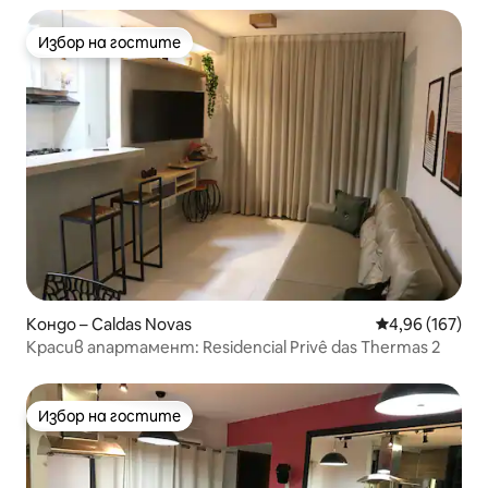
Избор на гостите
Избор на гостите
Кондо – Caldas Novas
Средна оценка
4,96 (167)
Красив апартамент: Residencial Privê das Thermas 2
Избор на гостите
Избор на гостите