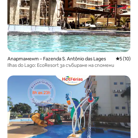
Апартамент – Fazenda S. Antônio das Lages
Средна оц
5 (10)
Ilhas do Lago: EcoResort за събиране на спомени