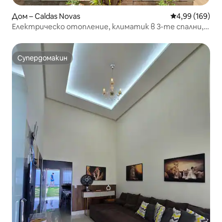
Дом – Caldas Novas
Средна оценка
4,99 (169)
Електрическо отопление, климатик в 3-те спални,
ПЕТ, WiFi/NetFlix
Супердомакин
Супердомакин