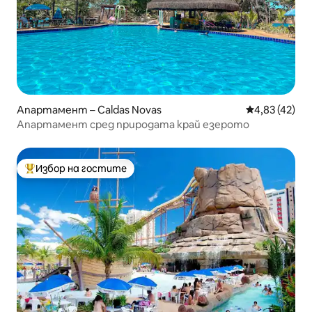
Апартамент – Caldas Novas
Средна оценк
4,83 (42)
Апартамент сред природата край езерото
Избор на гостите
Най-популярен избор на гостите