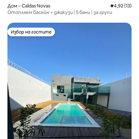
Дом – Caldas Novas
Средна оценк
4,92 (13)
Отопляем басейн + джакузи | 5 бани | за групи
Избор на гостите
Избор на гостите