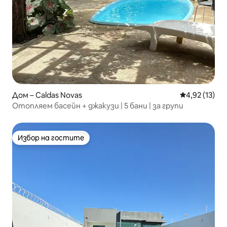
Дом – Caldas Novas
Средна оценк
4,92 (13)
Отопляем басейн + джакузи | 5 бани | за групи
Избор на гостите
Избор на гостите