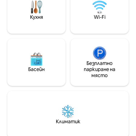
Smart TV, собствен Wi-Fi,
разтегателен диван - Апартамент
с двойно
Кухня
Wi-Fi
легло,климатик,телевизор,килер; - 2
- ра спалня с 2 единични легла,
климатик ,02 единични
матрака,дрешник;
Безплатно
Басейн
паркиране на
място
Климатик