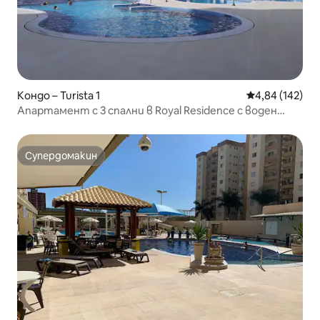
Кондо – Turista 1
Средна оценка
4,84 (142)
Апартамент с 3 спални в Royal Residence с воден
парк
Супердомакин
Супердомакин