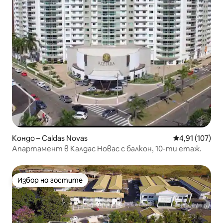
Кондо – Caldas Novas
Средна оценка
4,91 (107)
Апартамент в Калдас Новас с балкон, 10-ти етаж.
Избор на гостите
Избор на гостите