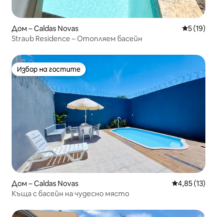
Дом – Caldas Novas
Средна оц
5 (19)
Straub Residence – Отопляем басейн
Избор на гостите
Избор на гостите
Дом – Caldas Novas
Средна оценк
4,85 (13)
Къща с басейн на чудесно място