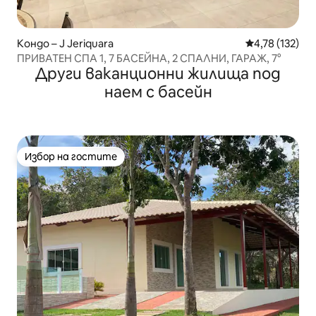
Кондо – J Jeriquara
Средна оценка
4,78 (132)
ПРИВАТЕН СПА 1, 7 БАСЕЙНА, 2 СПАЛНИ, ГАРАЖ, 7°
Други ваканционни жилища под
наем с басейн
Избор на гостите
Избор на гостите