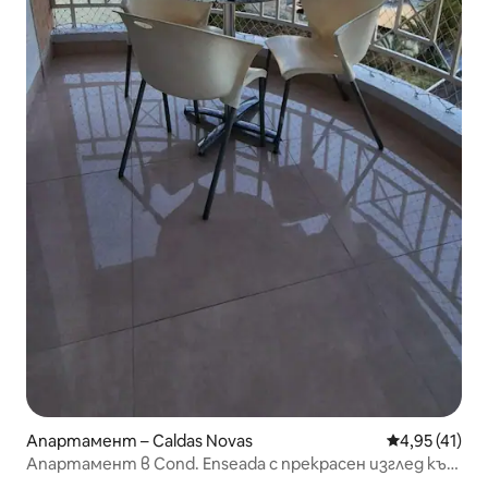
Апартамент – Caldas Novas
Средна оценк
4,95 (41)
Апартамент в Cond. Enseada с прекрасен изглед към
езерото