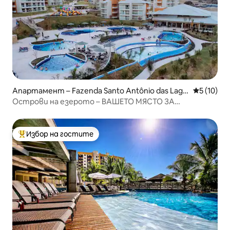
Апартамент – Fazenda Santo Antônio das Lage
Средна оц
5 (10)
s
Острови на езерото – ВАШЕТО МЯСТО ЗА
ПОЧИВКА!!!
Избор на гостите
Най-популярен избор на гостите