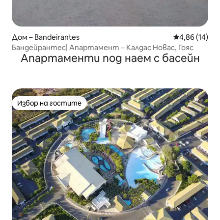
Дом – Bandeirantes
Средна оценк
4,86 (14)
Бандейрантес| Апартамент – Калдас Новас, Гояс
Апартаменти под наем с басейн
Избор на гостите
Избор на гостите