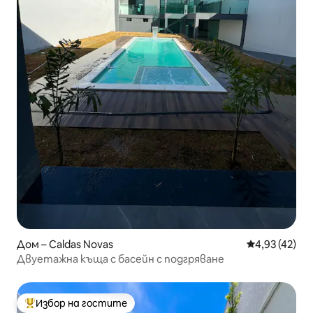
Дом – Caldas Novas
Средна оценк
4,93 (42)
Двуетажна къща с басейн с подгряване
Избор на гостите
Най-популярен избор на гостите