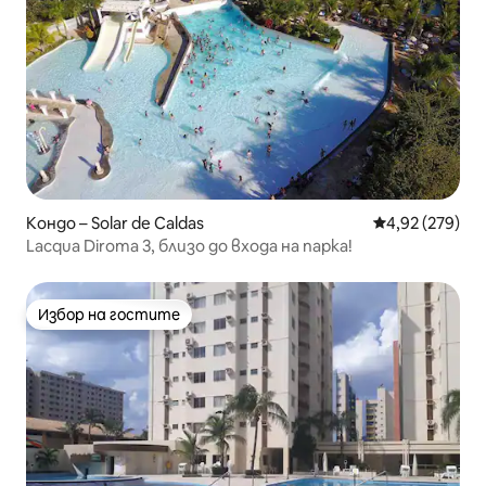
Кондо – Solar de Caldas
Средна оценка
4,92 (279)
Lacqua Diroma 3, близо до входа на парка!
Избор на гостите
Избор на гостите