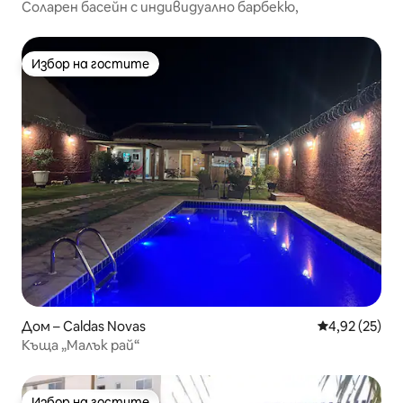
Соларен басейн с индивидуално барбекю,
Избор на гостите
Избор на гостите
Дом – Caldas Novas
Средна оценк
4,92 (25)
Къща „Малък рай“
Избор на гостите