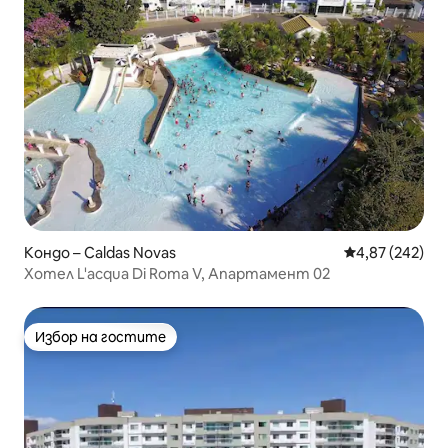
Кондо – Caldas Novas
Средна оценка
4,87 (242)
Хотел L'acqua Di Roma V, Апартамент 02
Избор на гостите
Избор на гостите