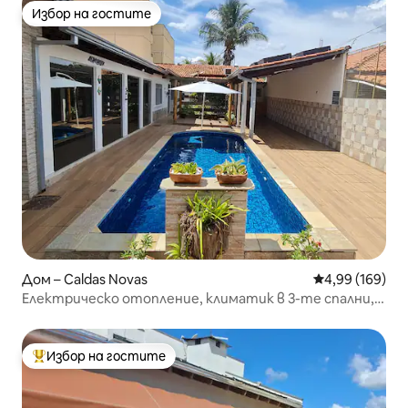
Избор на гостите
Избор на гостите
Дом – Caldas Novas
Средна оценка
4,99 (169)
Електрическо отопление, климатик в 3-те спални,
ПЕТ, WiFi/NetFlix
Избор на гостите
Най-популярен избор на гостите