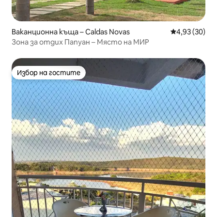
Ваканционна къща – Caldas Novas
Средна оценк
4,93 (30)
Зона за отдих Папуан – Място на МИР
Избор на гостите
Избор на гостите