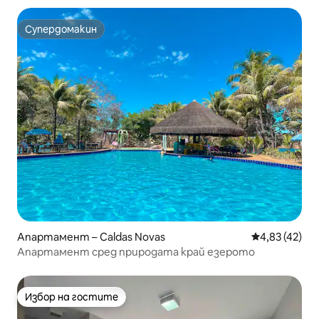
Супердомакин
Супердомакин
Апартамент – Caldas Novas
Средна оценк
4,83 (42)
Апартамент сред природата край езерото
Избор на гостите
Избор на гостите