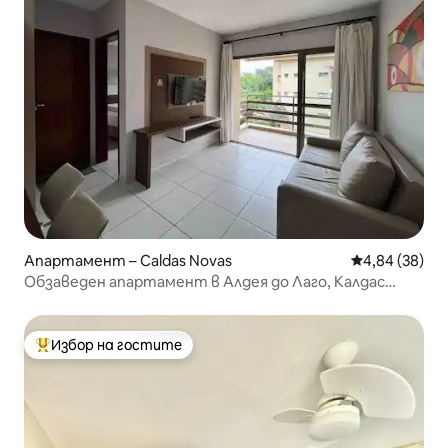
Апартамент – Caldas Novas
Средна оценк
4,84 (38)
Обзаведен апартамент в Алдея до Лаго, Калдас
Новас
Избор на гостите
Най-популярен избор на гостите