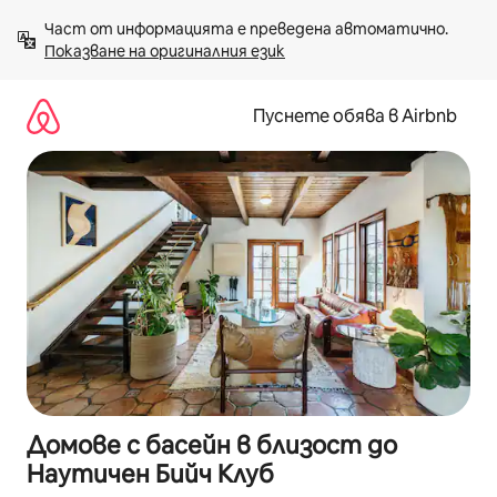
Пропускане
Част от информацията е преведена автоматично. 
към
Показване на оригиналния език
съдържанието
Пуснете обява в Airbnb
Домове с басейн в близост до
Наутичен Бийч Клуб