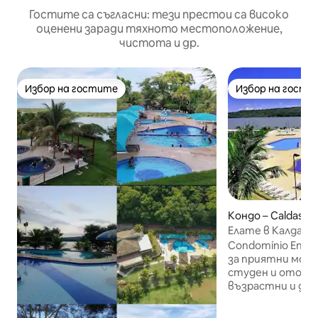
Гостите са съгласни: тези престои са високо
оценени заради тяхното местоположение,
чистота и др.
Избор на гостите
Избор на гости
Избор на гостите
Избор на гости
Кондо – Caldas N
Елате в Калдас!
двойка!
Condomínio Ensea
за приятни моменти Wi - Fi 
студен и отопля
възрастни и дец
пързалка. Други
футболно игрище,