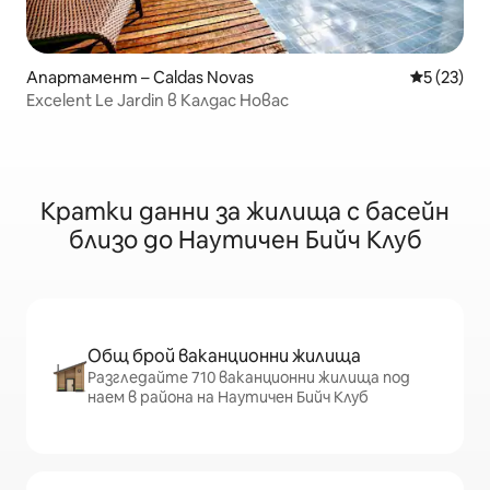
Апартамент – Caldas Novas
Средна оц
5 (23)
Excelent Le Jardin в Калдас Новас
Кратки данни за жилища с басейн
близо до Наутичен Бийч Клуб
Общ брой ваканционни жилища
Разгледайте 710 ваканционни жилища под
наем в района на Наутичен Бийч Клуб