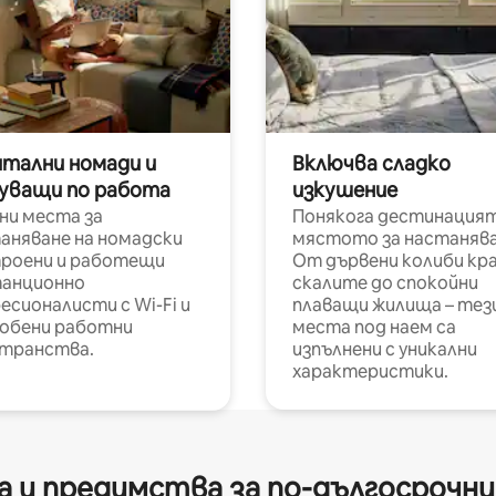
итални номади и
Включва сладко
уващи по работа
изкушение
ни места за
Понякога дестинацият
аняване на номадски
мястото за настанява
роени и работещи
От дървени колиби кр
анционно
скалите до спокойни
есионалисти с Wi-Fi и
плаващи жилища – тез
обени работни
места под наем са
транства.
изпълнени с уникални
характеристики.
 и предимства за по-дългосрочн