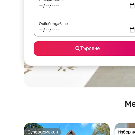
Освобождаване
Търсене
Ме
Супердомакин
Избор 
Супердомакин
Избор 