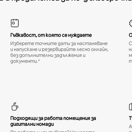
Гъвкавост, от която се нуждаете
О
Изберете точните дати за настаняване
С
и напускане и резервирайте лесно онлайн,
н
без допълнителни задължения и
м
документи.*
т
Подходящи за работа помещения за
Т
дигитални номади
A