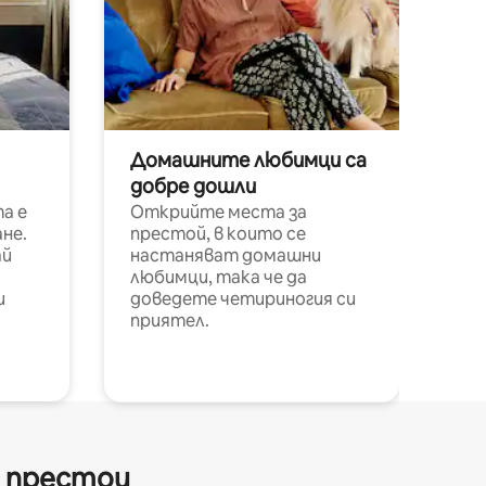
Домашните любимци са
добре дошли
а е
Открийте места за
не.
престой, в които се
ай
настаняват домашни
любимци, така че да
и
доведете четириногия си
приятел.
и престои