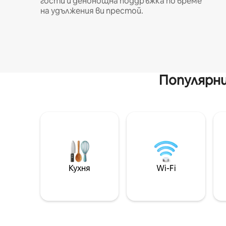
гости и денонощна поддръжка по време
на удължения ви престой.
Популярни
Кухня
Wi-Fi