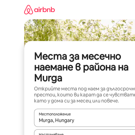
Пропускане
към
съдържанието
Места за месечно
наемане в района на
Murga
Открийте места под наем за дългосрочн
престои, които ви карат да се чувстват
като у дома си за месец или повече.
Местоположение
Когато резултатите се покажат, използвайт
Настаняване