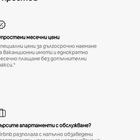
простени месечни цени
пециални цени за дългосрочно наемане
а ваканционни имоти и еднократно
есечно плащане без допълнителни
акси.*
ърсите апартаменти с обслужване?
irbnb разполага с напълно обзаведени