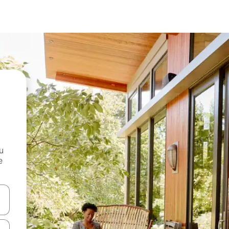
и
е
е клавишите със стрелки нагоре и надолу или навигирайте с д