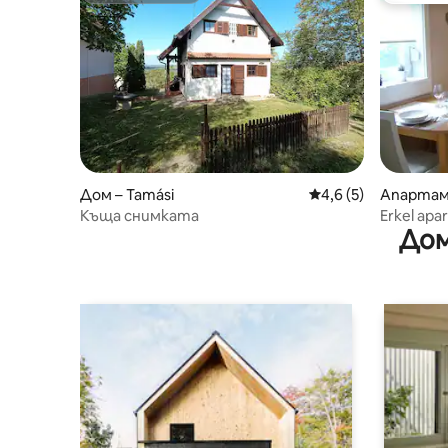
Дом – Tamási
Средна оценка: 4,6
4,6 (5)
Апартаме
Къща снимката
Erkel apa
Дом