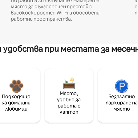
По работа ли пътувате? Намерете
а
място за дългосрочен престой с
с
високоскоростен Wi-Fi и обособени
п
работни пространства.
 удобства при местата за месеч
Място,
Подходящо
Безплатно
удобно за
за домашни
паркиране на
работа с
любимци
място
лаптоп