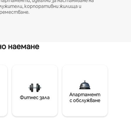
партаменти, идеални за настаняване на
лужители, корпоративни жилища и
реместване.
но наемане
Апартамент
Фитнес зала
с обслужване