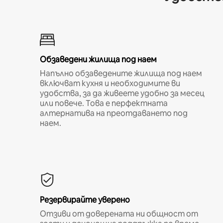
Обзаведени жилища под наем
Напълно обзаведените жилища под наем
включват кухня и необходимите ви
удобства, за да живеете удобно за месец
или повече. Това е перфектната
алтернатива на преотдаването под
наем.
Резервирайте уверено
Отзиви от доверената ни общност от