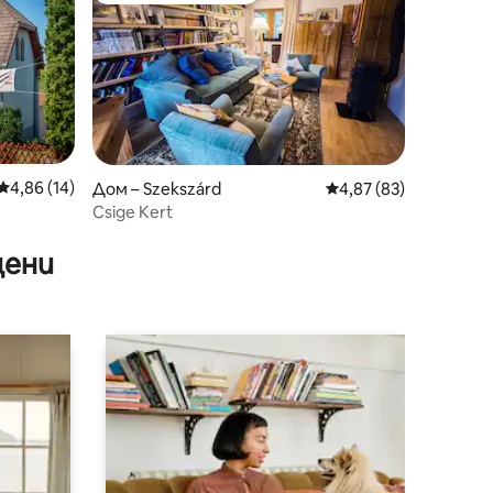
Средна оценка: 4,86 от 5, 14 отзива
4,86 (14)
Дом – Szekszárd
Средна оценка: 4,87
4,87 (83)
Csige Kert
дата
цени