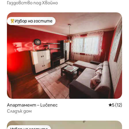
Газдовство под Хвойно
Избор на гостите
Най-популярен избор на гостите
Апартамент – Lučenec
Средна оц
5 (12)
Сладък дом