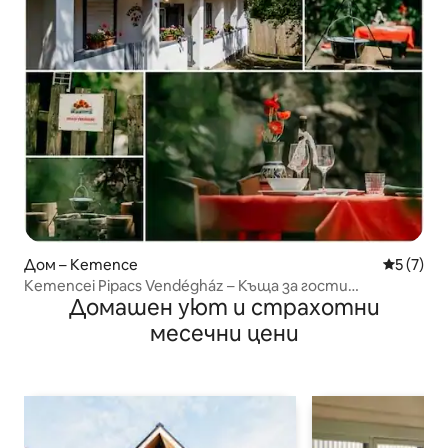
Дом – Kemence
Средна о
5 (7)
Kemencei Pipacs Vendégház – Къща за гости
Домашен уют и страхотни
„Кеменцеи Пипац“
месечни цени