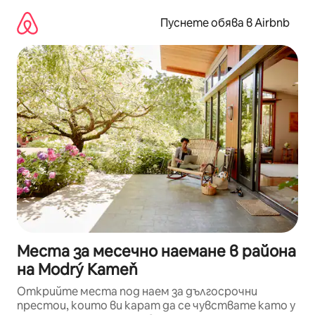
Пропускане
към
Пуснете обява в Airbnb
съдържанието
Места за месечно наемане в района
на Modrý Kameň
Открийте места под наем за дългосрочни
престои, които ви карат да се чувствате като у