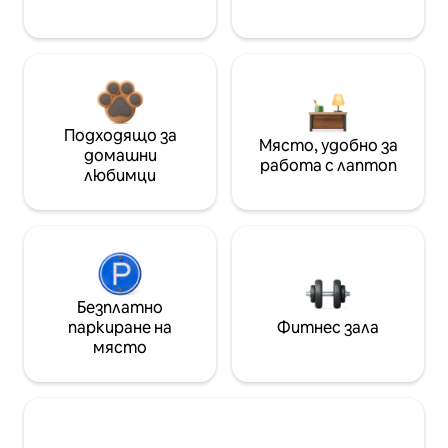
Подходящо за
Място, удобно за
домашни
работа с лаптоп
любимци
Безплатно
паркиране на
Фитнес зала
място