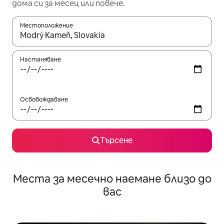
дома си за месец или повече.
Местоположение
Когато резултатите се покажат, използвайте клавишите 
Настаняване
Освобождаване
Търсене
Места за месечно наемане близо до
вас