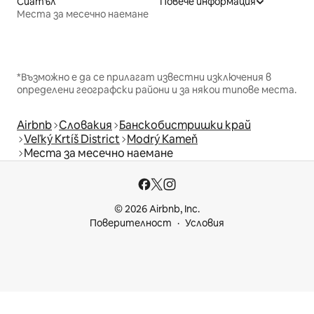
Сиатъл
Повече информация
Места за месечно наемане
*Възможно е да се прилагат известни изключения в
определени географски райони и за някои типове места.
Airbnb
Словакия
Банскобистришки край
Veľký Krtíš District
Modrý Kameň
Места за месечно наемане
© 2026 Airbnb, Inc.
Поверителност
Условия