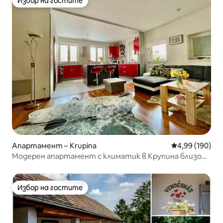
Избор на гостите
Избор на гостите
Апартамент – Krupina
Средна оценка
4,99 (190)
Модерен апартамент с климатик в Крупина близо
до шосе 66
Избор на гостите
Избор на гостите