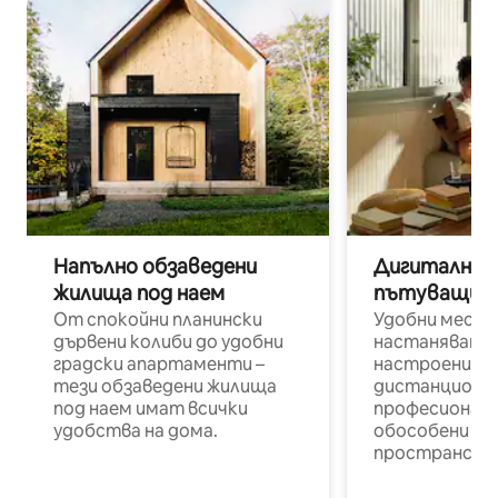
Напълно обзаведени
Дигитални н
жилища под наем
пътуващи п
От спокойни планински
Удобни места
дървени колиби до удобни
настаняване 
градски апартаменти –
настроени и
тези обзаведени жилища
дистанционн
под наем имат всички
професионалис
удобства на дома.
обособени р
пространств