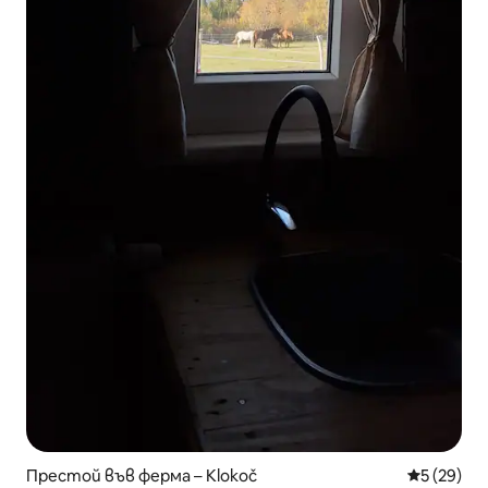
Престой във ферма – Klokoč
Средна оц
5 (29)