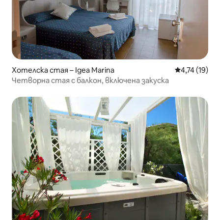
Хотелска стая – Igea Marina
Средна оценк
4,74 (19)
Четворна стая с балкон, включена закуска