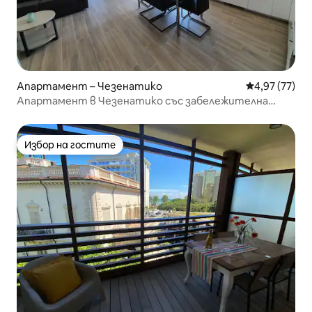
Апартамент – Чезенатико
Средна оценк
4,97 (77)
Апартамент в Чезенатико със забележителна
гледка към морето
Избор на гостите
Избор на гостите