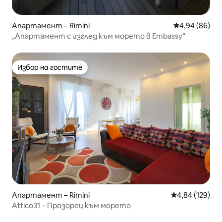
Апартамент – Rimini
Средна оценк
4,94 (86)
„Апартамент с изглед към морето в Embassy“
Избор на гостите
Избор на гостите
Апартамент – Rimini
Средна оценка
4,84 (129)
Attico31 – Прозорец към морето