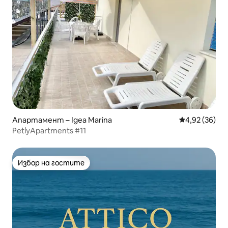
Апартамент – Igea Marina
Средна оценк
4,92 (36)
PetlyApartments #11
Избор на гостите
Избор на гостите