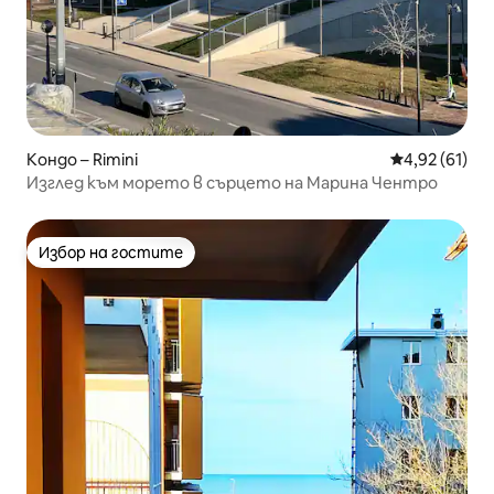
Кондо – Rimini
Средна оценк
4,92 (61)
Изглед към морето в сърцето на Марина Чентро
Избор на гостите
Избор на гостите