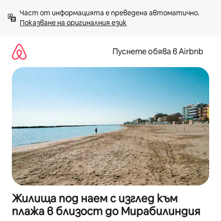
Пропускане
Част от информацията е преведена автоматично. 
към
Показване на оригиналния език
съдържанието
Пуснете обява в Airbnb
Жилища под наем с изглед към
плажа в близост до Мирабилиндия