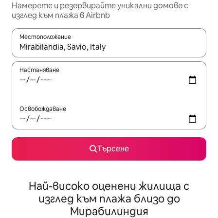
Намерете и резервирайте уникални домове с
изглед към плажа в Airbnb
Местоположение
Когато резултатите се покажат, използвайте клавишите 
Настаняване
Освобождаване
Търсене
Най-високо оценени жилища с
изглед към плажа близо до
Мирабилиндия