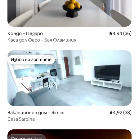
Кондо – Пезаро
Средна оценк
4,94 (36)
Каса дел Фаро – Бая Фламиния
Избор на гостите
Избор на гостите
Ваканционен дом – Rimini
Средна оценк
4,92 (38)
Casa Sardina
Супердомакин