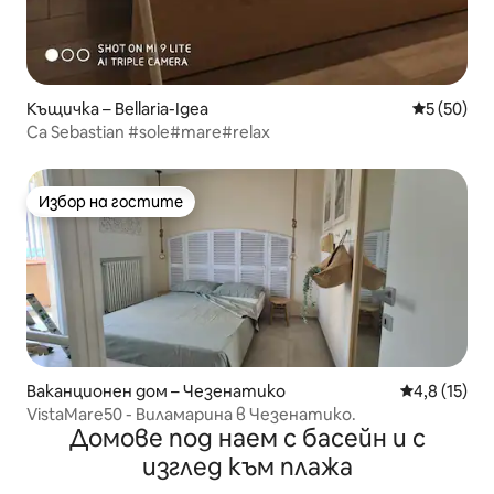
Къщичка – Bellaria-Igea
Средна оц
5 (50)
Ca Sebastian #sole#mare#relax
Избор на гостите
Избор на гостите
Ваканционен дом – Чезенатико
Средна оцен
4,8 (15)
VistaMare50 - Виламарина в Чезенатико.
Домове под наем с басейн и с
изглед към плажа