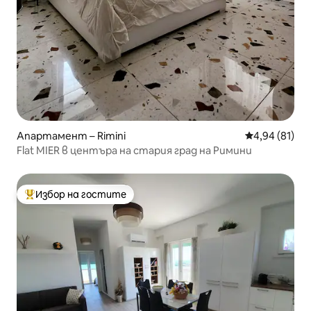
Апартамент – Rimini
Средна оценк
4,94 (81)
Flat MIER в центъра на стария град на Римини
Избор на гостите
Най-популярен избор на гостите