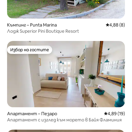
Къмпинг – Punta Marina
Средна оцен
4,88 (8)
Лодж Superior Pini Boutique Resort
Избор на гостите
Избор на гостите
Апартамент – Пезаро
Средна оценк
4,89 (19)
Апартамент с изглед към морето в Байя Фламиния