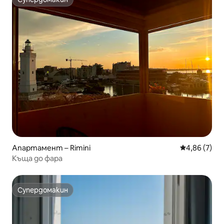
Супердомакин
Апартамент – Rimini
Средна оцен
4,86 (7)
Къща до фара
Супердомакин
Супердомакин