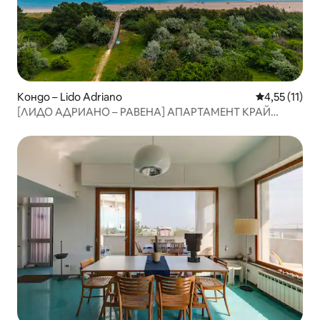
Кондо – Lido Adriano
Средна оценк
4,55 (11)
[ЛИДО АДРИАНО – РАВЕНА] АПАРТАМЕНТ КРАЙ
МОРЕТО