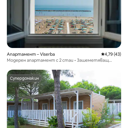
Апартамент – Viserba
Средна оценк
4,79 (43)
Модерен апартамент с 2 стаи • Зашеметяващ
изглед към морето! • B203
Супердомакин
Супердомакин