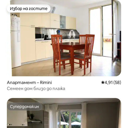
Избор на гостите
Избор на гостите
Апартамент – Rimini
Средна оценк
4,91 (58)
Семеен дом близо до плажа
Супердомакин
Супердомакин