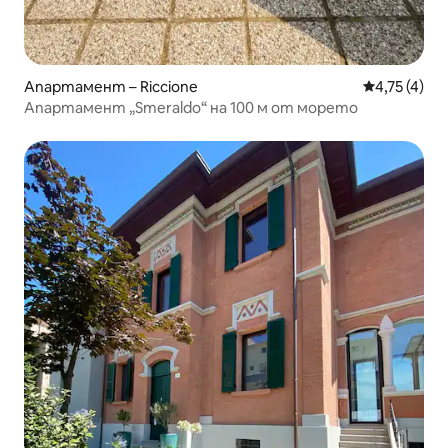
Апартамент – Riccione
Средна оцен
4,75 (4)
Апартамент „Smeraldo“ на 100 м от морето