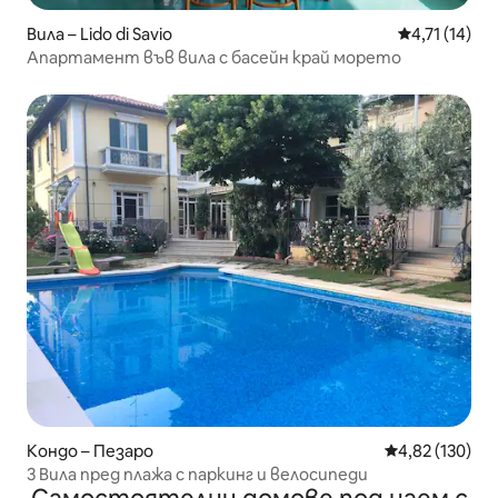
Вила – Lido di Savio
Средна оценк
4,71 (14)
Апартамент във вила с басейн край морето
Кондо – Пезаро
Средна оценка
4,82 (130)
3 Вилa пред плажа с паркинг и велосипеди