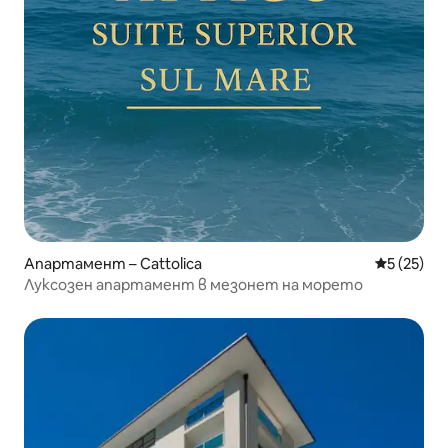
Апартамент – Cattolica
Средна оц
5 (25)
Луксозен апартамент в мезонет на морето