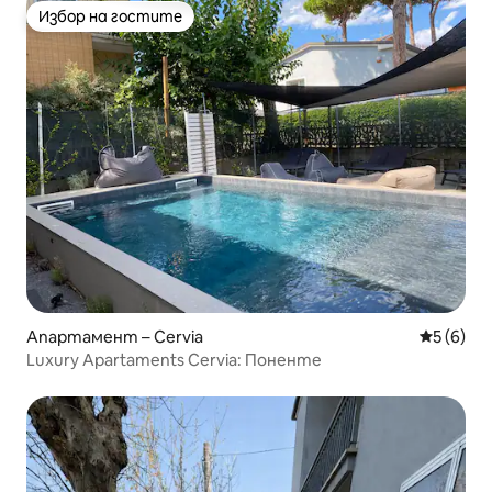
Избор на гостите
Избор на гостите
Апартамент – Cervia
Средна о
5 (6)
Luxury Apartaments Cervia: Поненте