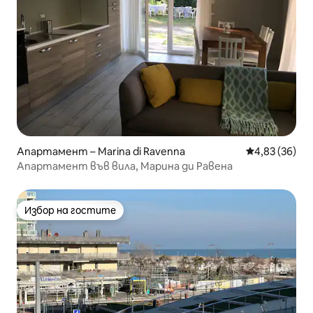
Апартамент – Marina di Ravenna
Средна оценк
4,83 (36)
Апартамент във вила, Марина ди Равена
Избор на гостите
Избор на гостите