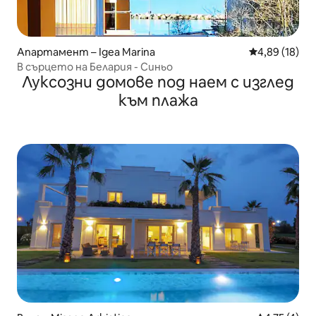
Апартамент – Igea Marina
Средна оценк
4,89 (18)
В сърцето на Белария - Синьо
Луксозни домове под наем с изглед
към плажа