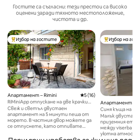
Гостите са съгласни: тези престои са високо
оценени заради тяхното местоположение,
чистота и др.
Избор на гостите
Избор на гос
Най-популярен избор на гостите
Най-популярен 
Апартамент – Rimini
Средна оценка: 5 от 5, 16
5 (16)
RiMiniApp отпускане на две крачки
Апартамент – Ri
от морето
Свеж и светъл двустаен
Синя къща на пл
апартамент на 5 минути пеша от
Малък двустаен
морето. В частния двор можете да
приземния етаж 
се отпуснете, като отпивате
между viserba и v
освежаващ аперитив при
уютна атмосфер
завръщането си от плажа, или
плажа, на 6 км 