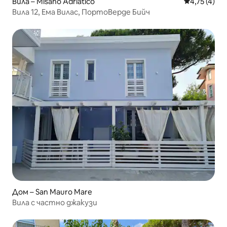
Вила – Misano Adriatico
Средна оцен
4,75 (4)
Вила 12, Ема Вилас, ПортоВерде Бийч
Дом – San Mauro Mare
Вила с частно джакузи