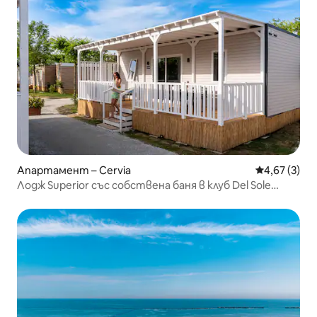
Апартамент – Cervia
Средна оцен
4,67 (3)
Лодж Superior със собствена баня в клуб Del Sole
Adriatico