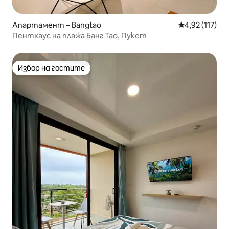
Апартамент – Bangtao
Средна оценка
4,92 (117)
Пентхаус на плажа Банг Тао, Пукет
Избор на гостите
Избор на гостите