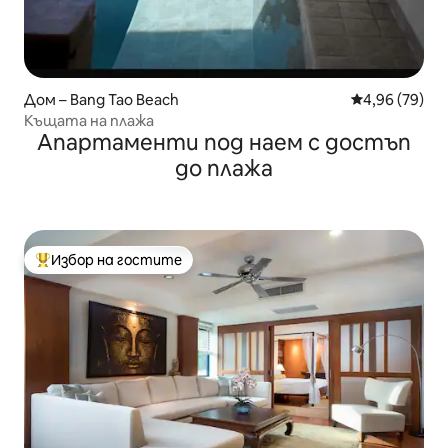
Дом – Bang Tao Beach
Средна оценк
4,96 (79)
Къщата на плажа
Апартаменти под наем с достъп
до плажа
Избор на гостите
Най-популярен избор на гостите