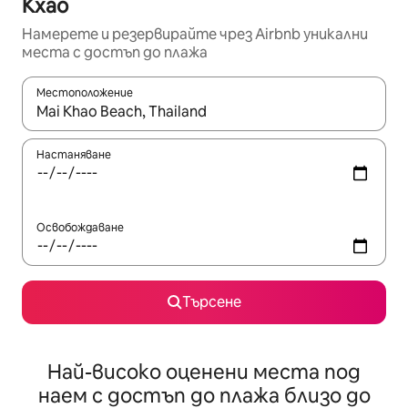
Кхао
Намерете и резервирайте чрез Airbnb уникални
места с достъп до плажа
Местоположение
Когато резултатите се покажат, използвайте клавишите 
Настаняване
Освобождаване
Търсене
Най-високо оценени места под
наем с достъп до плажа близо до