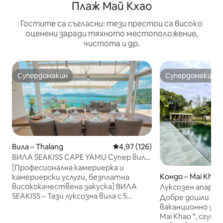
Плаж Май Кхао
Гостите са съгласни: тези престои са високо
оценени заради тяхното местоположение,
чистота и др.
Супердомакин
Супердомакин
Супердомакин
Супердомакин
Вила – Thalang
Средна оценка: 4,97 от 5, 126
4,97 (126)
ВИЛА SEAKISS CAPE YAMU Супер вила
с изглед към морето със закуска,
[Професионална камериерка и
прислужница и иконом
Кондо – Mai Khao
камериерски услуги, безплатна
висококачествена закуска] ВИЛА
Луксозен апарта
SEAKISS – Тази луксозна вила с 5
изглед към залез
Добре дошли въ
спални с изглед към морето се
Khao
ваканционно убеж
намира в Кейп Яму, едно от най-
Mai Khao “, сгуш