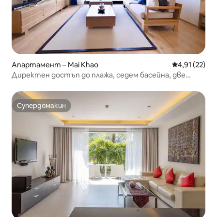
Апартамент – Mai Khao
Средна оценк
4,91 (22)
Директен достъп до плажа, седем басейна, две
спални и две бани, луксозен хотелски апартамент!
Супердомакин
Супердомакин