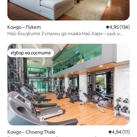
Кондо – Пукет
Средна оценка
4,95 (134)
Най-близките 2 спални до плажа Най Харн – шик и
релакс
Избор на гостите
Избор на гостите
Кондо – Choeng Thale
Средна оценк
4,94 (17)