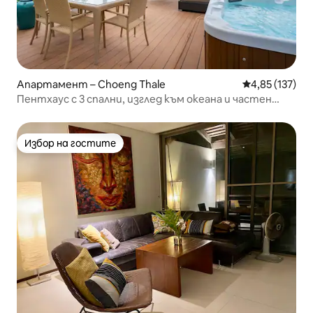
Апартамент – Choeng Thale
Средна оценка
4,85 (137)
Пентхаус с 3 спални, изглед към океана и частен
покрив
Избор на гостите
Избор на гостите