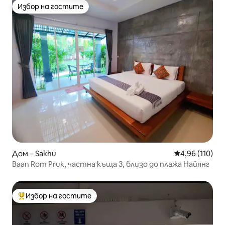
Избор на гостите
Избор на гостите
Дом – Sakhu
Средна оценка
4,96 (110)
Baan Rom Pruk, частна къща 3, близо до плажа Найянг
Избор на гостите
Най-популярен избор на гостите