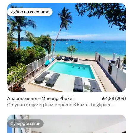
Избор на гостите
Избор на гостите
Апартамент – Mueang Phuket
Средна оценка
4,88 (209)
Студио с изглед към морето в вила – безкраен
басейн
Супердомакин
Супердомакин