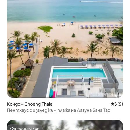
Кондо – Choeng Thale
Средна о
5 (9)
Пентхаус с изглед към плажа на Лагуна Банг Тао
Супердомакин