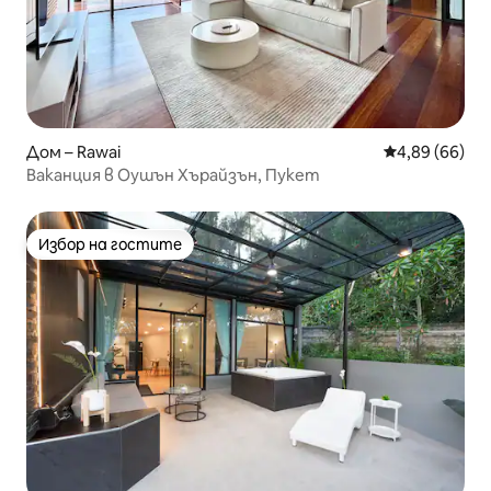
Дом – Rawai
Средна оценк
4,89 (66)
Ваканция в Оушън Хърайзън, Пукет
Избор на гостите
Избор на гостите