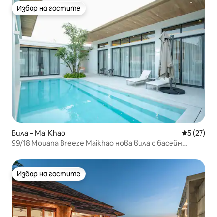
Избор на гостите
Избор на гостите
Вила – Mai Khao
Средна оц
5 (27)
99/18 Mouana Breeze Maikhao нова вила с басейн
700 кв. м 4 спални
Избор на гостите
Избор на гостите