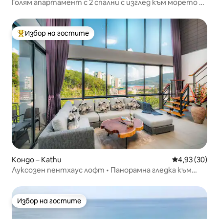
Голям апартамент с 2 спални с изглед към морето и
басейна, на пешеходно разстояние от плажа Сурин
Избор на гостите
Най-популярен избор на гостите
Кондо – Kathu
Средна оценк
4,93 (30)
Луксозен пентхаус лофт • Панорамна гледка към
планината и залива
Избор на гостите
Избор на гостите