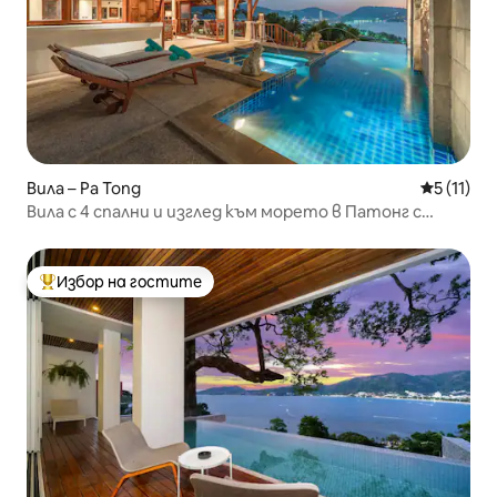
Вила – Pa Tong
Средна оц
5 (11)
Вила с 4 спални и изглед към морето в Патонг с
инфинити басейн
Избор на гостите
Най-популярен избор на гостите