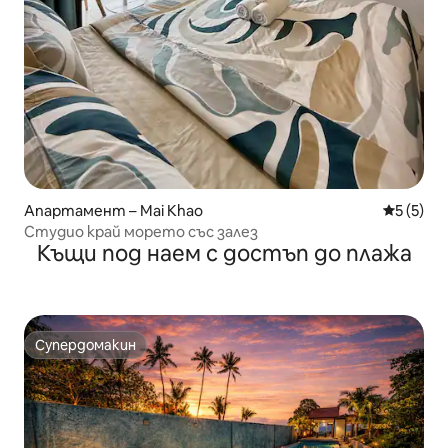
Апартамент – Mai Khao
Средна о
5 (5)
Студио край морето със залез
Къщи под наем с достъп до плажа
Супердомакин
Супердомакин