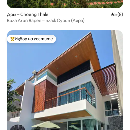
Дом – Choeng Thale
Средна о
5 (8)
Вила Arun Rapee – плаж Сурин (Аяра)
Избор на гостите
Най-популярен избор на гостите