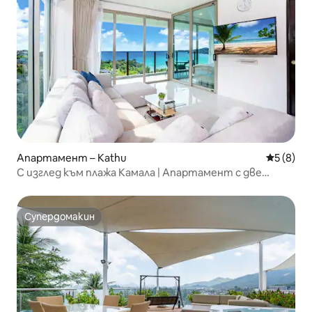
Апартамент – Kathu
Средна о
5 (8)
С изглед към плажа Камала | Апартамент с две
спални с невероятен изглед към морето | Тераса с
изглед + самостоятелен басейн | Прекрасен залез |
400 метра пеша до плажа | A82
Супердомакин
Супердомакин