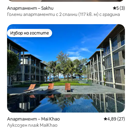
Апартамент – Sakhu
Средна о
5 (3)
Големи апартаменти с 2 спални (117 кв. м) с градина
Избор на гостите
Избор на гостите
Апартамент – Mai Khao
Средна оценк
4,89 (27)
Луксозен плаж MaiKhao