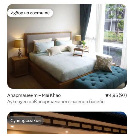
Избор на гостите
Избор на гостите
Апартамент – Mai Khao
Средна оценк
4,95 (97)
Луксозен нов апартамент с частен басейн
Супердомакин
Супердомакин