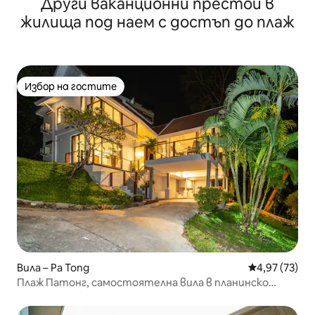
Други ваканционни престои в
плажа, БЛАЖЕНСТВО
жилища под наем с достъп до плаж
Избор на гостите
Избор на гостите
Вила – Pa Tong
Средна оценк
4,97 (73)
Плаж Патонг, самостоятелна вила в планинско
имение в Патонг