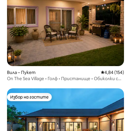
Вила – Пукет
Средна оценка
4,84 (154)
On The Sea Village • Голф • Пристанище • Обиколки с
лодка
Избор на гостите
Избор на гостите