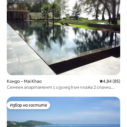
Супердомакин
Кондо – Mai Khao
Средна оценк
4,84 (85)
Семеен апартамент с изглед към плажа 2 спални
Maikhao спалня 5
Избор на гостите
Избор на гостите