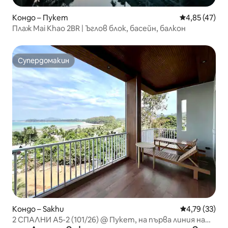
Кондо – Пукет
Средна оценк
4,85 (47)
Плаж Mai Khao 2BR | Ъглов блок, басейн, балкон
Супердомакин
Супердомакин
Кондо – Sakhu
Средна оценк
4,79 (33)
2 СПАЛНИ A5-2 (101/26) @ Пукет, на първа линия на