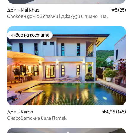
Дом – Mai Khao
Средна оц
5 (25)
Спокоен дом с 3 спални | Джакузи и пиано | На
10 минути от летището
Избор на гостите
Избор на гостите
Дом – Karon
Средна оценка
4,96 (145)
Очарователна вила Патак