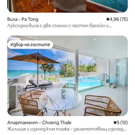
Вила – Pa Tong
Средна оценк
4,96 (75)
Луксозна вила с две спални с частен басейн и
невероятен изглед към морето в Патонг
Избор на гостите
Избор на гостите
Апартамент – Choeng Thale
Средна оц
5 (10)
Жилище с изглед към плажа – зашеметяващ изглед
към морето