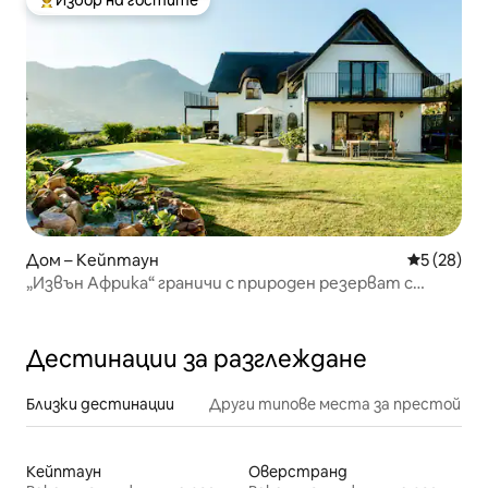
Избор на гостите
Най-популярен избор на гостите
Дом – Кейптаун
Средна оц
5 (28)
„Извън Африка“ граничи с природен резерват с
изглед!
Дестинации за разглеждане
Близки дестинации
Други типове места за престой
Кейптаун
Оверстранд