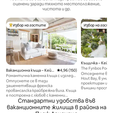
оценени заради тяхното местоположение,
чистота и др.
Избор на гостите
Избор на гости
Най-популярен избор на гостите
Избор на гости
Къщичка – Кейп
The Fynbos Pod, C
Ваканционна къща – Кейп
Средна оценка: 4,96 от 5, 150
4,96 (150)
Хаут Бей
Отседнете в Cyph
таун
Романтична каменна къща с изглед
Hout Bay, в уник
към океана
Отпуснете се в тази
проектиран шуш
зашеметяваща френска
външни простра
провансалска крайбрежна вила. Къща
морето и планин
е построена с любов с каменни
от плажове, пяс
Стандартни удобства във
подове, високи тавани и антични
финбос, докато 
детайли за луксозно, но
ваканционните жилища в района на
до града и CBD Разполага с две
очарователно усещане. Насладете
единични легла/д