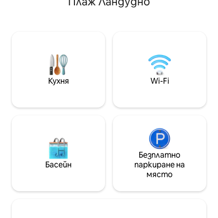
Плаж Ландудно
се на гледките към морето и
всекидневна, кух
планината от басейна, тучната
баня на дърва Интернет:500MB
градина и личния вътрешен двор,
надолу/250MB на
водещи от жилищната зона Красива
натоварване Не е уединено; имаме
френска провансалска каменна вила,
други дървени к
разположена в частна местна
място Няма безплатни престои за
градина с изглед към плажа Ландудно.
публикации в со
Вилата е построена с любов с
Моля, прочетет
изключително внимание към
Кухня
Wi-Fi
детайла, включително каменни
подове, високи тавани с греди,
антични осветителни тела,
френска работа от ковано желязо и
дървени капаци. Състои се от
двойна спалня с френски врати,
водещи към самостоятелен
чакълест вътрешен двор с изглед
Безплатно
към морето и планината и сянка на
Басейн
паркиране на
маса за закуска, баня с вана и душ,
място
облицовани с травертин (също
изглед към планината!), салон с
кухненски бокс и покрит вътрешен
двор с изглед към морето. Фоайето
и кухненският бокс са напълно