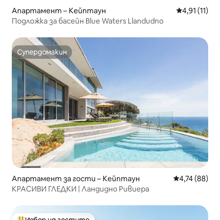
Апартамент – Кейптаун
Средна оцен
4,91 (11)
Подложка за басейн Blue Waters Llandudno
Супердомакин
Супердомакин
Апартамент за гости – Кейптаун
Средна оценк
4,74 (88)
КРАСИВИ ГЛЕДКИ | Ландидно Ривиера