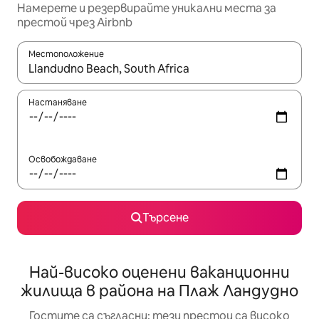
Намерете и резервирайте уникални места за
престой чрез Airbnb
Местоположение
Когато резултатите се покажат, използвайте клавишите 
Настаняване
Освобождаване
Търсене
Най-високо оценени ваканционни
жилища в района на Плаж Ландудно
Гостите са съгласни: тези престои са високо