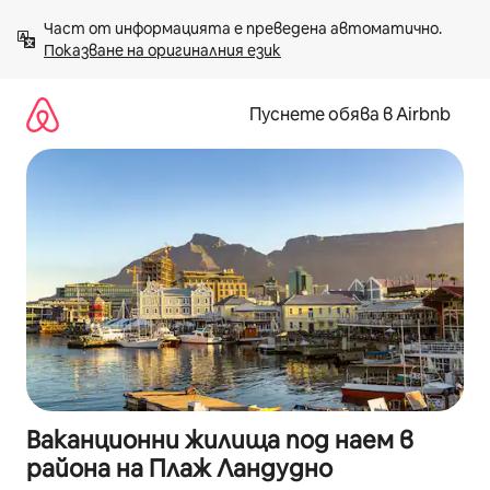
Пропускане
Част от информацията е преведена автоматично. 
към
Показване на оригиналния език
съдържанието
Пуснете обява в Airbnb
Ваканционни жилища под наем в
района на Плаж Ландудно