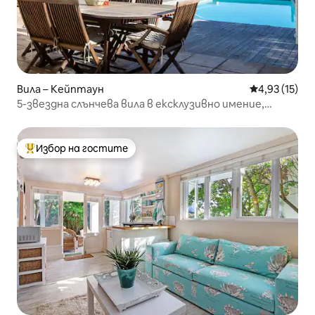
Вила – Кейптаун
Средна оценк
4,93 (15)
5-звездна слънчева вила в ексклузивно имение,
невероятни гледки!
Избор на гостите
Най-популярен избор на гостите