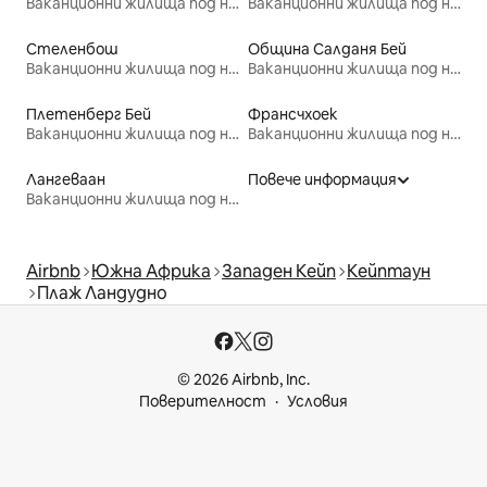
Ваканционни жилища под наем
Ваканционни жилища под наем
Стеленбош
Община Салданя Бей
Ваканционни жилища под наем
Ваканционни жилища под наем
Плетенберг Бей
Франсчхоек
Ваканционни жилища под наем
Ваканционни жилища под наем
Лангеваан
Повече информация
Ваканционни жилища под наем
Airbnb
Южна Африка
Западен Кейп
Кейптаун
Плаж Ландудно
© 2026 Airbnb, Inc.
Поверителност
Условия