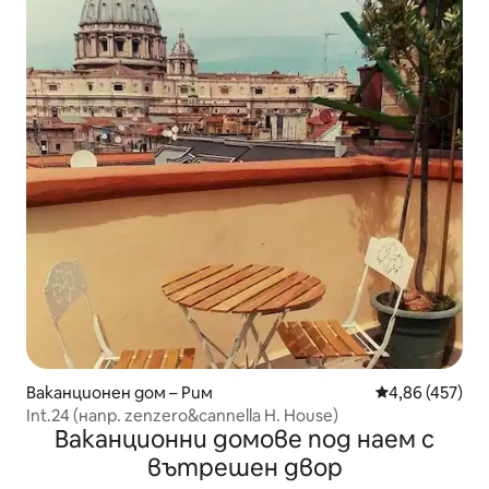
Ваканционен дом – Рим
Средна оценка
4,86 (457)
Int.24 (напр. zenzero&cannella H. House)
Ваканционни домове под наем с
вътрешен двор