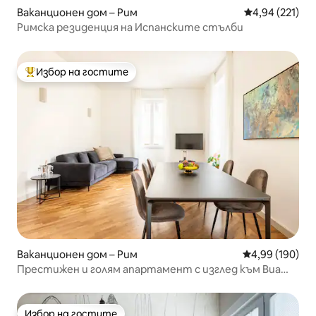
Ваканционен дом – Рим
Средна оценка
4,94 (221)
Римска резиденция на Испанските стълби
Избор на гостите
Най-популярен избор на гостите
Ваканционен дом – Рим
Средна оценка
4,99 (190)
Престижен и голям апартамент с изглед към Виа
Кондоти
Избор на гостите