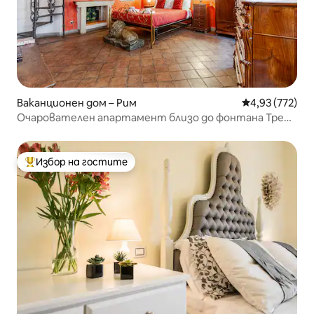
Ваканционен дом – Рим
Средна оценка
4,93 (772)
Очарователен апартамент близо до фонтана Треви
и Испанските стъпала
Избор на гостите
Най-популярен избор на гостите