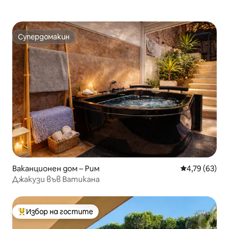
Супердомакин
Супердомакин
Ваканционен дом – Рим
Средна оценк
4,79 (63)
Джакузи във Ватикана
Избор на гостите
Най-популярен избор на гостите