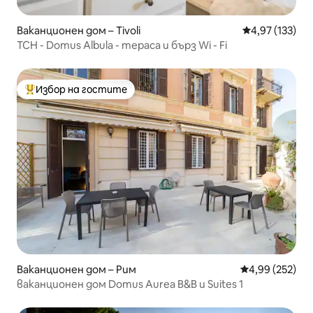
Ваканционен дом – Tivoli
Средна оценка
4,97 (133)
TCH - Domus Albula - тераса и бърз Wi - Fi
Избор на гостите
Най-популярен избор на гостите
Ваканционен дом – Рим
Средна оценка
4,99 (252)
ваканционен дом Domus Aurea B&B и Suites 1