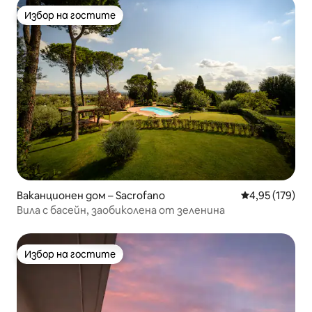
Избор на гостите
Избор на гостите
Ваканционен дом – Sacrofano
Средна оценка
4,95 (179)
Вила с басейн, заобиколена от зеленина
Избор на гостите
Избор на гостите