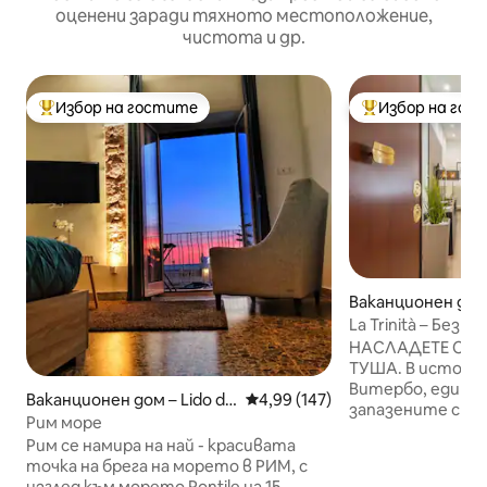
оценени заради тяхното местоположение,
чистота и др.
Избор на гостите
Избор на гос
Най-популярен избор на гостите
Най-популярен 
Ваканционен дом 
o
La Trinità – Безп
Простор и чар
НАСЛАДЕТЕ СЕ 
ТУША. В истори
Витербо, един о
Ваканционен дом – Lido di
Средна оценка: 4,99 от 5, 147
4,99 (147)
запазените сре
Ostia, Roma
Рим море
в Италия. Вакан
Рим се намира на най - красивата
Trinità е светло
точка на брега на морето в РИМ, с
площ 100 м², раз
изглед към морето Pontile на 15