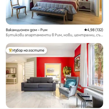
Ваканционен дом – Рим
Средна оценка
4,98 (132)
Бутикови апартаменти в Рим, нови, централни, със
спа
Избор на гостите
Най-популярен избор на гостите