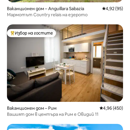
Ваканционен дом – Anguillara Sabazia
Средна оценк
4,92 (95)
Мармотът Country relais на езерото
Избор на гостите
Най-популярен избор на гостите
Ваканционен дом – Рим
Средна оценка
4,96 (450)
Вашият дом в центъра на Рим е Овидий 11