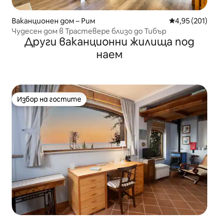
Ваканционен дом – Рим
Средна оценка
4,95 (201)
Чудесен дом в Трастевере близо до Тибър
Други ваканционни жилища под
наем
Избор на гостите
Избор на гостите