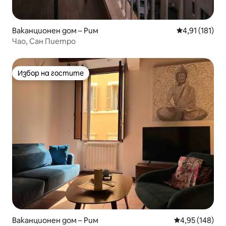
Ваканционен дом – Рим
Средна оценка
4,91 (181)
Чао, Сан Пиетро
Избор на гостите
Избор на гостите
Ваканционен дом – Рим
Средна оценка
4,95 (148)