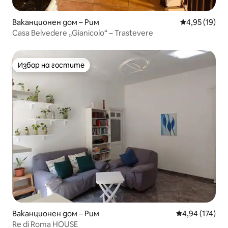
Ваканционен дом – Рим
Средна оценк
4,95 (19)
Casa Belvedere „Gianicolo“ – Trastevere
Избор на гостите
Избор на гостите
Ваканционен дом – Рим
Средна оценка
4,94 (174)
Re di Roma HOUSE