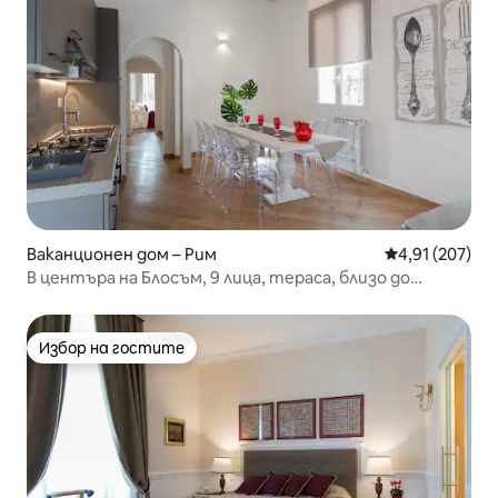
Ваканционен дом – Рим
Средна оценка
4,91 (207)
В центъра на Блосъм, 9 лица, тераса, близо до
Навона С
Избор на гостите
Избор на гостите