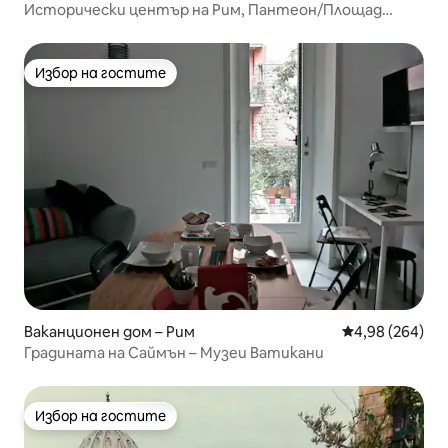
Исторически център на Рим, Пантеон/Площад
Испания
Избор на гостите
Избор на гостите
Ваканционен дом – Рим
Средна оценка
4,98 (264)
Градината на Саймън – Музеи Ватикани
Избор на гостите
Избор на гостите