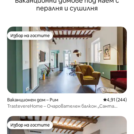
Ваканционни домове под наем с
пералня и сушилня
Избор на гостите
Избор на гостите
Ваканционен дом – Рим
Средна оценка
4,91 (244)
TrastevereHome – Очарователен балкон „Санта
Сесилия“
Избор на гостите
Избор на гостите