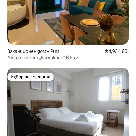
Ваканционен дом – Рим
Средна оценка
4,93 (160)
Апартамент „Ватикано“ в Рим
Избор на гостите
Избор на гостите