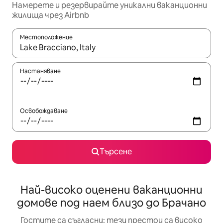
Намерете и резервирайте уникални ваканционни
жилища чрез Airbnb
Местоположение
Когато резултатите се покажат, използвайте клавишите 
Настаняване
Освобождаване
Търсене
Най-високо оценени ваканционни
домове под наем близо до Брачано
Гостите са съгласни: тези престои са високо