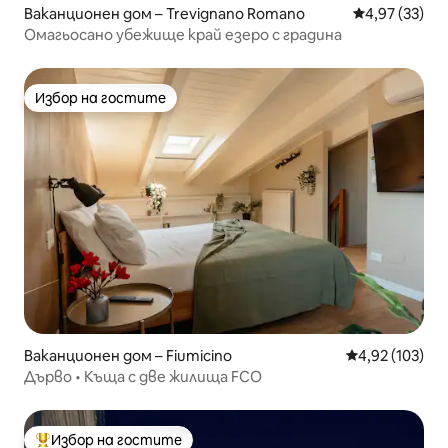
Ваканционен дом – Trevignano Romano
Средна оценк
4,97 (33)
Омагьосано убежище край езеро с градина
Избор на гостите
Избор на гостите
Ваканционен дом – Fiumicino
Средна оценка
4,92 (103)
Дърво • Къща с две жилища FCO
Избор на гостите