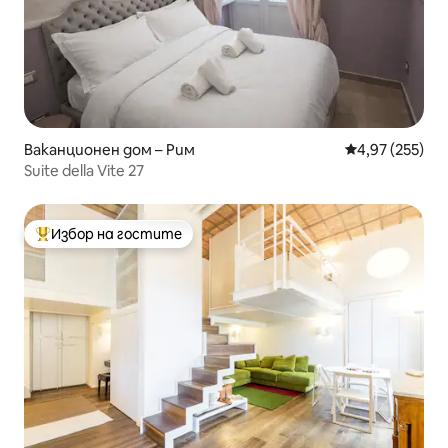
Ваканционен дом – Рим
Средна оценка
4,97 (255)
Suite della Vite 27
Избор на гостите
Най-популярен избор на гостите