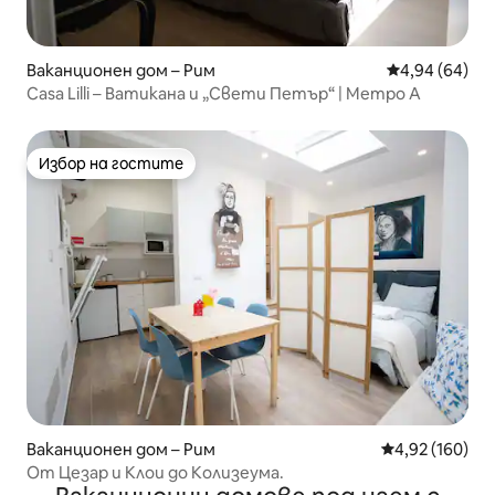
Ваканционен дом – Рим
Средна оценк
4,94 (64)
Casa Lilli – Ватикана и „Свети Петър“ | Метро A
Избор на гостите
Избор на гостите
Ваканционен дом – Рим
Средна оценка
4,92 (160)
От Цезар и Клои до Колизеума.