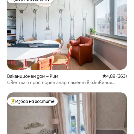
Избор на гостите
Ваканционен дом – Рим
Средна оценка
4,89 (363)
Светъл и просторен апартамент в оживения
квартал Фламинио
Избор на гостите
Най-популярен избор на гостите