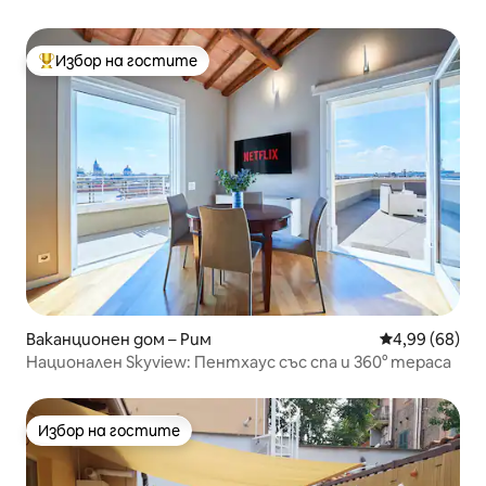
Избор на гостите
Най-популярен избор на гостите
Ваканционен дом – Рим
Средна оценк
4,99 (68)
Национален Skyview: Пентхаус със спа и 360° тераса
Избор на гостите
Избор на гостите