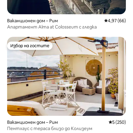
Ваканционен дом – Рим
Средна оценк
4,97 (66)
Апартамент Alma at Colosseum с гледка
Избор на гостите
Избор на гостите
Ваканционен дом – Рим
Средна оце
5 (250)
Пентхаус с тераса близо до Колизеум