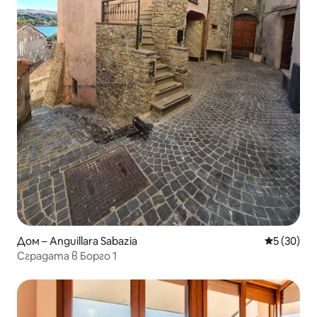
Дом – Anguillara Sabazia
Средна оц
5 (30)
Сградата в Борго 1