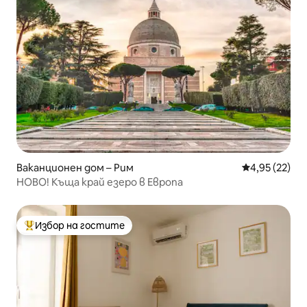
Ваканционен дом – Рим
Средна оценк
4,95 (22)
НОВО! Къща край езеро в Европа
Избор на гостите
Най-популярен избор на гостите