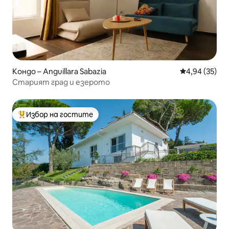
Кондо – Anguillara Sabazia
Средна оценк
4,94 (35)
Старият град и езерото
Избор на гостите
Най-популярен избор на гостите