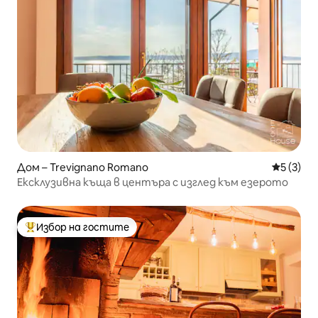
Дом – Trevignano Romano
Средна о
5 (3)
Ексклузивна къща в центъра с изглед към езерото
Избор на гостите
Най-популярен избор на гостите