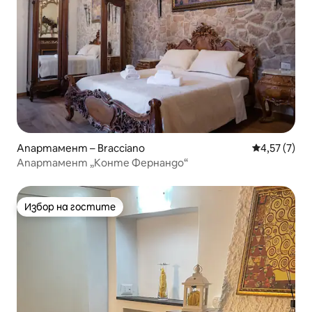
Апартамент – Bracciano
Средна оцен
4,57 (7)
Апартамент „Конте Фернандо“
Избор на гостите
Избор на гостите