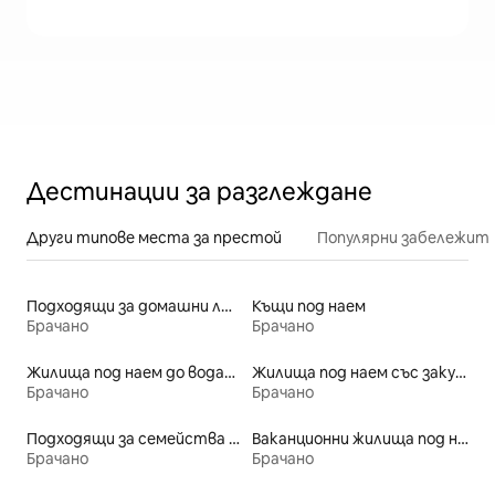
Дестинации за разглеждане
Други типове места за престой
Популярни забележит
Подходящи за домашни любимци места под наем
Къщи под наем
Брачано
Брачано
Жилища под наем до водата
Жилища под наем със закуска
Брачано
Брачано
Подходящи за семейства места под наем
Ваканционни жилища под наем
Брачано
Брачано