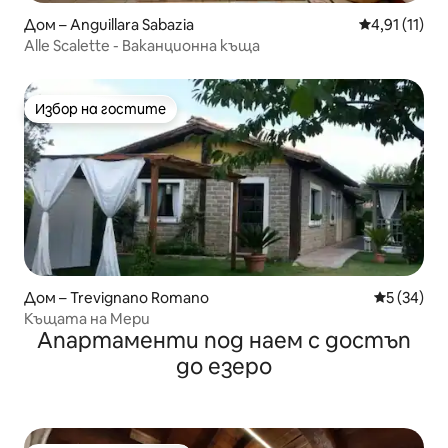
Дом – Anguillara Sabazia
Средна оцен
4,91 (11)
Alle Scalette - Ваканционна къща
Избор на гостите
Избор на гостите
Дом – Trevignano Romano
Средна оц
5 (34)
Къщата на Мери
Апартаменти под наем с достъп
до езеро