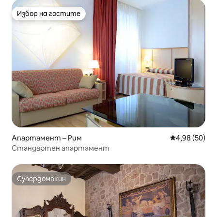
Избор на гостите
Избор на гостите
Апартамент – Рим
Средна оценк
4,98 (50)
Стандартен апартамент
Супердомакин
Супердомакин