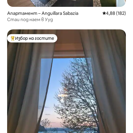
Апартамент – Anguillara Sabazia
Средна оценка
4,88 (182)
Стаи под наем в Ууд
Избор на гостите
Най-популярен избор на гостите