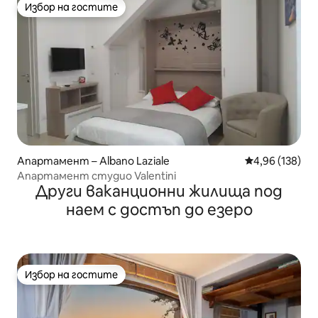
Избор на гостите
Избор на гостите
Апартамент – Albano Laziale
Средна оценка
4,96 (138)
Апартамент студио Valentini
Други ваканционни жилища под
наем с достъп до езеро
Избор на гостите
Избор на гостите