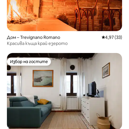
Дом – Trevignano Romano
Средна оценк
4,97 (33)
Красива къща край езерото
Избор на гостите
Избор на гостите