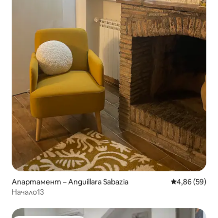
Апартамент – Anguillara Sabazia
Средна оценк
4,86 (59)
Начало13