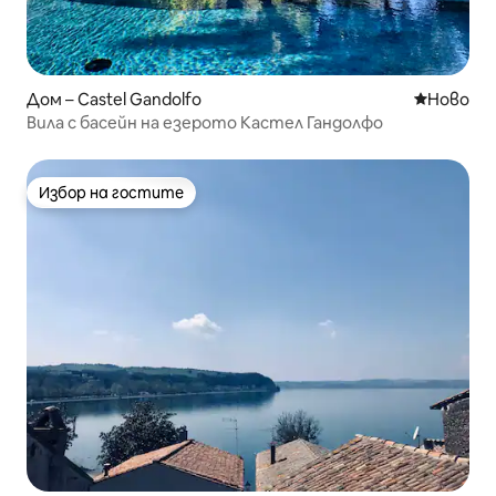
Дом – Castel Gandolfo
Ново мяс
Ново
Вила с басейн на езерото Кастел Гандолфо
Избор на гостите
Избор на гостите