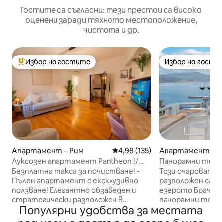
Гостите са съгласни: тези престои са високо
оценени заради тяхното местоположение,
чистота и др.
Избор на гостите
Избор на гости
Най-популярен избор на гостите
Избор на гости
Апартамент – Рим
Средна оценка: 4,98 от 5, 135
4,98 (135)
Апартамент – Br
Луксозен апартамент Pantheon !/
Панорамни терас
Bruno Domus Design
Изглед към замъ
Безплатна такса за почистване! -
Този очаровате
Пълен апартамент с ексклузивно
разположен само
ползване! Елегантно обзаведен и
езерото Брачано,
стратегически разположен в
панорамни терас
Популярни удобства за местата
сърцето на историческия център,
езерото и замък
този апартамент осигурява
предлагайки рядк