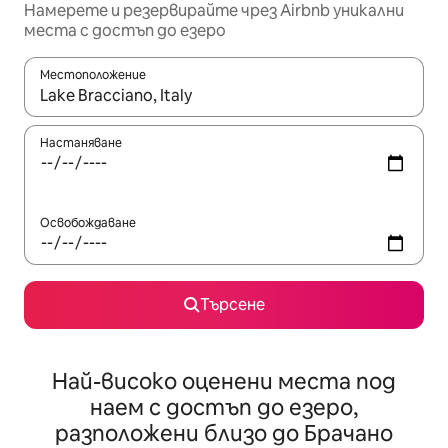
Намерете и резервирайте чрез Airbnb уникални
места с достъп до езеро
Местоположение
Когато резултатите се покажат, използвайте клавишите 
Настаняване
Освобождаване
Търсене
Най-високо оценени места под
наем с достъп до езеро,
разположени близо до Брачано