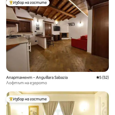
Избор на гостите
Най-популярен избор на гостите
Апартамент – Anguillara Sabazia
Средна оц
5 (52)
Лофтът на езерото
Избор на гостите
Най-популярен избор на гостите