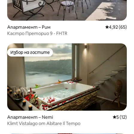
Апартамент – Рим
Средна оценк
4,92 (65)
Кастро Преторио 9 - FHTR
Избор на гостите
Избор на гостите
Апартамент – Nemi
Средна оц
5 (12)
Klimt Vistalago от Abitare Il Tempo