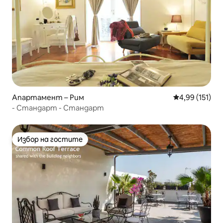
Апартамент – Рим
Средна оценка
4,99 (151)
- Стандарт - Стандарт
Избор на гостите
Избор на гостите