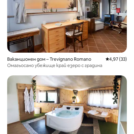
Ваканционен дом – Trevignano Romano
Средна оценк
4,97 (33)
Омагьосано убежище край езеро с градина