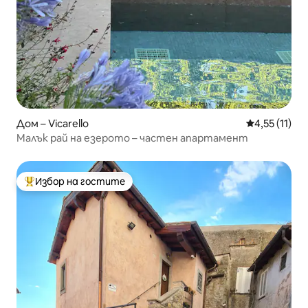
Дом – Vicarello
Средна оценк
4,55 (11)
Малък рай на езерото – частен апартамент
Избор на гостите
Най-популярен избор на гостите