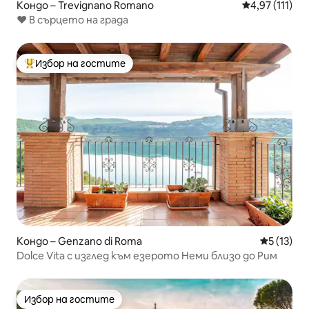
Кондо – Trevignano Romano
Средна оценк
4,97 (111)
❤️ В сърцето на града
Избор на гостите
Най-популярен избор на гостите
Кондо – Genzano di Roma
Средна оц
5 (13)
Dolce Vita с изглед към езерото Неми близо до Рим
Избор на гостите
Избор на гостите