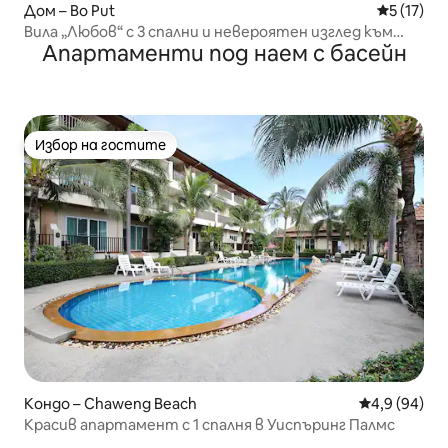
Дом – Bo Put
Средна оц
5 (17)
Вила „Любов“ с 3 спални и невероятен изглед към
Апартаменти под наем с басейн
морето
Избор на гостите
Избор на гостите
Кондо – Chaweng Beach
Средна оцен
4,9 (94)
Красив апартамент с 1 спалня в Уиспъринг Палмс