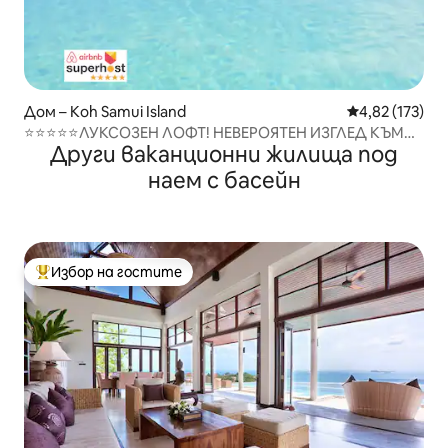
Дом – Koh Samui Island
Средна оценка
4,82 (173)
⭐⭐⭐⭐⭐ЛУКСОЗЕН ЛОФТ! НЕВЕРОЯТЕН ИЗГЛЕД КЪМ
Други ваканционни жилища под
МОРЕТО. Услуги на главен готвач❤️
наем с басейн
Избор на гостите
Най-популярен избор на гостите