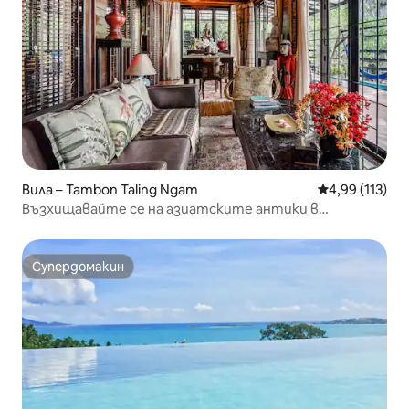
Вила – Tambon Taling Ngam
Средна оценка
4,99 (113)
Възхищавайте се на азиатските антики в
разкошно светилище на плажа
Супердомакин
Супердомакин