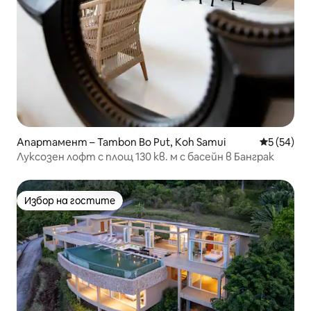
Апартамент – Tambon Bo Put, Koh Samui
Средна оц
5 (54)
Луксозен лофт с площ 130 кв. м с басейн в Банграк
Избор на гостите
Избор на гостите