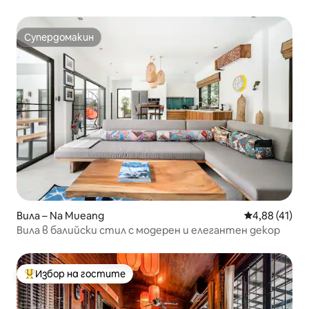
Супердомакин
Супердомакин
Вила – Na Mueang
Средна оценк
4,88 (41)
Вила в балийски стил с модерен и елегантен декор
Избор на гостите
Най-популярен избор на гостите