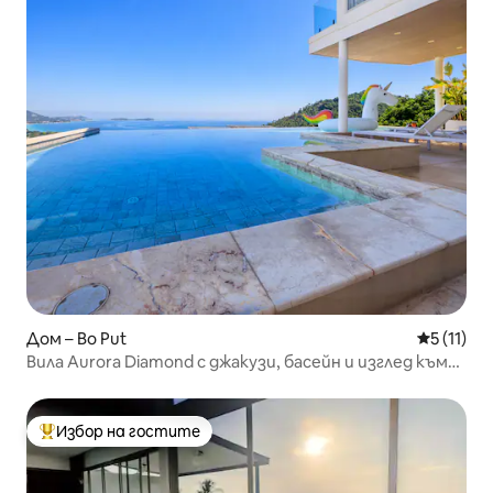
Дом – Bo Put
Средна оц
5 (11)
Вила Aurora Diamond с джакузи, басейн и изглед към
морето
Избор на гостите
Най-популярен избор на гостите