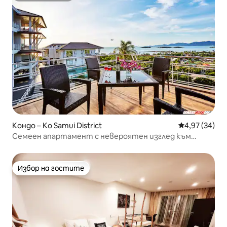
Кондо – Ko Samui District
Средна оценк
4,97 (34)
Семеен апартамент с невероятен изглед към
морето и страхотно местоположение
Избор на гостите
Избор на гостите