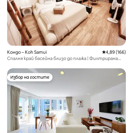
Кондо – Koh Samui
Средна оценка
4,89 (166)
Спалня край басейна близо до плажа | Филтрирана
вода в стаята
Избор на гостите
Избор на гостите