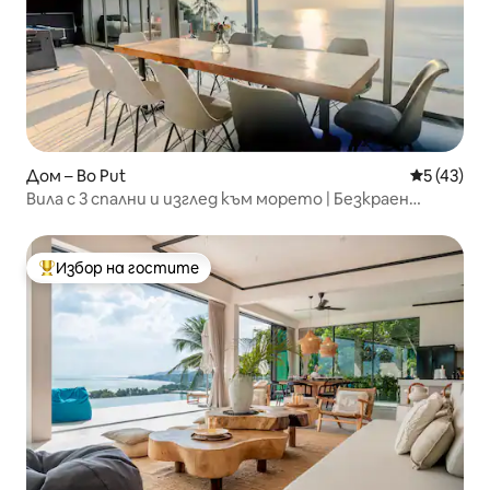
Дом – Bo Put
Средна оц
5 (43)
Вила с 3 спални и изглед към морето | Безкраен
басейн | Ко Самуи
Избор на гостите
Най-популярен избор на гостите