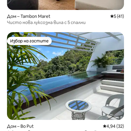
Дом – Tambon Maret
Средна оц
5 (41)
Чисто нова луксозна вила с 5 спални
Избор на гостите
Избор на гостите
Дом – Bo Put
Средна оценк
4,94 (32)