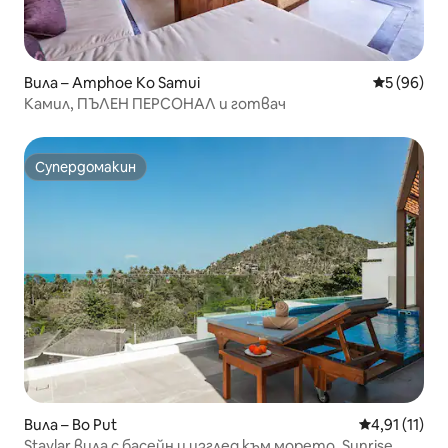
Вила – Amphoe Ko Samui
Средна оц
5 (96)
Камил, ПЪЛЕН ПЕРСОНАЛ и готвач
Супердомакин
Супердомакин
Вила – Bo Put
Средна оцен
4,91 (11)
Staylar вила с басейн и изглед към морето, Sunrise