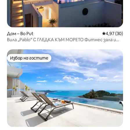
Дом – Bo Put
Средна оценк
4,97 (30)
Вила „Pablo“ С ГЛЕДКА КЪМ МОРЕТО Фитнес зала и
йога
Избор на гостите
Избор на гостите