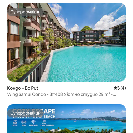
Супердомакин
Супердомакин
Кондо – Bo Put
Средна о
5 (4)
Wing Samui Condo • 3#408 Уютно студио 29 m² •
Бопхут
Супердомакин
Супердомакин