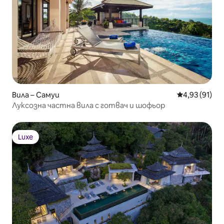
Вила – Самуи
Средна оценк
4,93 (91)
Луксозна частна вила с готвач и шофьор
Luxe
Luxe