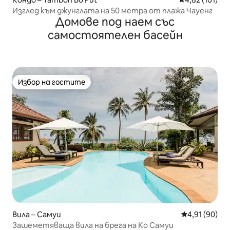
Изглед към джунглата на 50 метра от плажа Чауенг
Домове под наем със
самостоятелен басейн
Избор на гостите
Избор на гостите
Вила – Самуи
Средна оценк
4,91 (90)
Зашеметяваща вила на брега на Ко Самуи