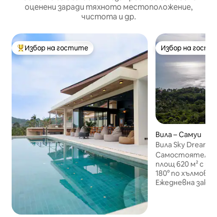
оценени заради тяхното местоположение,
чистота и др.
Избор на гостите
Избор на гости
Най-популярен избор на гостите
Избор на гости
Вила – Самуи
Вила Sky Dream: 
морето, закуска
Самостоятелна л
площ 620 м² с из
180° по хълмовет
Ежедневна закус
Басейн с височи
Фитнес зала, би
на маса → Госто