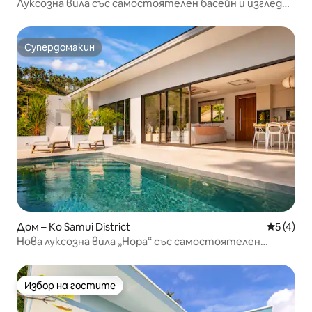
Луксозна вила със самостоятелен басейн и изглед
към морето
Супердомакин
Супердомакин
Дом – Ko Samui District
Средна о
5 (4)
Нова луксозна вила „Нора“ със самостоятелен
басейн и изглед към джунглата
Избор на гостите
Избор на гостите