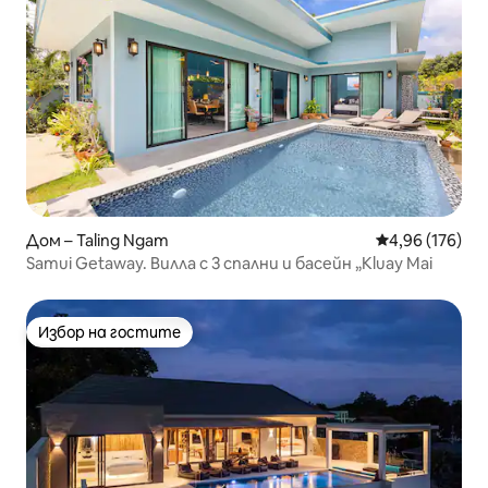
Дом – Taling Ngam
Средна оценка
4,96 (176)
Samui Getaway. Вилла с 3 спални и басейн „Kluay Mai
Избор на гостите
Избор на гостите