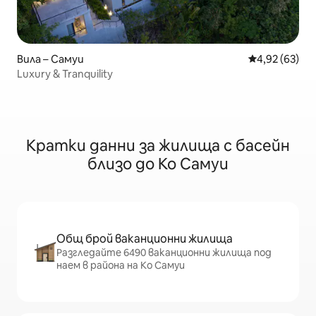
Вила – Самуи
Средна оценк
4,92 (63)
Luxury & Tranquility
Кратки данни за жилища с басейн
близо до Ко Самуи
Общ брой ваканционни жилища
Разгледайте 6490 ваканционни жилища под
наем в района на Ко Самуи