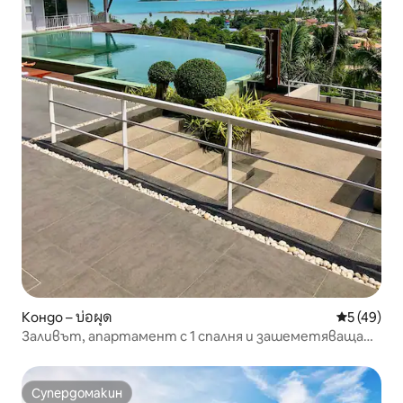
Кондо – บ่อผุด
Средна оц
5 (49)
Заливът, апартамент с 1 спалня и зашеметяваща
гледка към морето
Супердомакин
Супердомакин