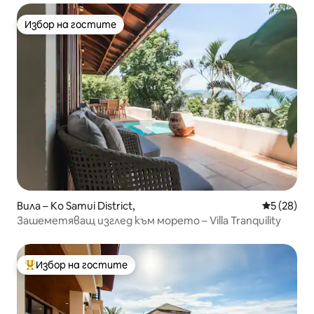
Избор на гостите
Избор на гостите
Вила – Ko Samui District,
Средна оц
5 (28)
Зашеметяващ изглед към морето – Villa Tranquility
Избор на гостите
Най-популярен избор на гостите