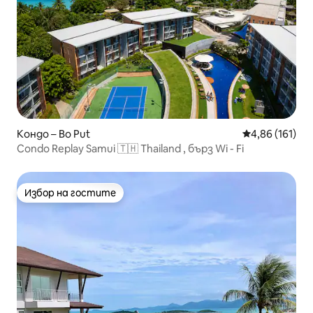
Кондо – Bo Put
Средна оценка
4,86 (161)
Condo Rеplay Samui 🇹🇭 Thailand , бърз Wi - Fi
Избор на гостите
Избор на гостите