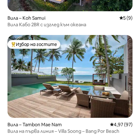
Вила – Koh Samui
Средна о
5 (9)
Вила Кабо 2BR с изглед към океана
Избор на гостите
Най-популярен избор на гостите
Вила – Tambon Mae Nam
Средна оценк
4,97 (97)
Вила на първа линия – Villa Soong – Bang Por Beach