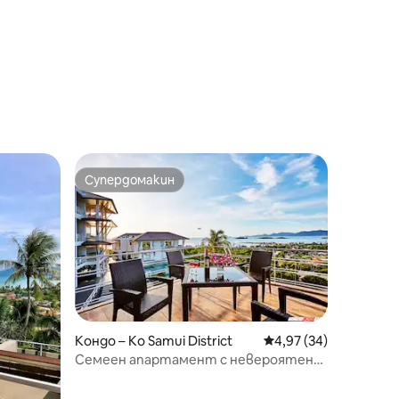
Супердомакин
Супердомакин
Кондо – Ko Samui District
Средна оценка: 4,97
4,97 (34)
Семеен апартамент с невероятен
изглед към морето и страхотно
местоположение