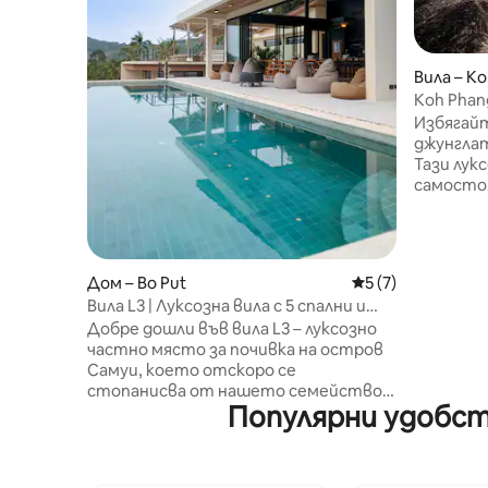
Вила – Ko
Koh Phanga
Sea View
Избягайт
джунглат
Тази лук
самосто
със спир
към море
двойно ле
отворен 
Дом – Bo Put
Средна оценка: 5
5 (7)
удобства. Заобиколена от 
Вила L3 | Луксозна вила с 5 спални и
джунгла,
самостоятелен басейн
Добре дошли във вила L3 – луксозно
уединени
частно място за почивка на остров
за двойк
Самуи, което отскоро се
място за отдих.
стопанисва от нашето семейство,
разстоян
Популярни удобств
за да предложи на гостите наистина
плажове,
персонализиран и комфортен
оживена 
престой. Проектирана с мисъл за
Резервир
пространството, уединението и
тропиче