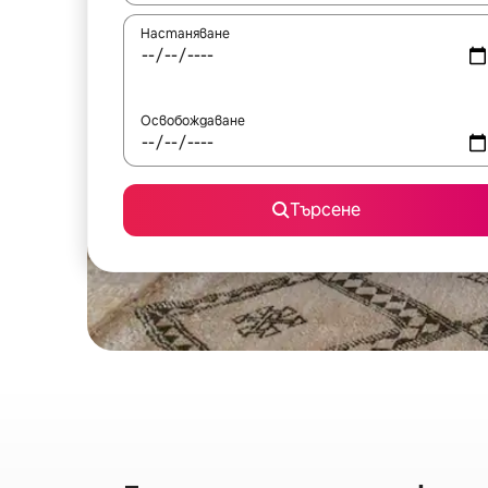
Настаняване
Освобождаване
Търсене