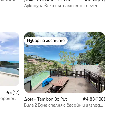
Луксозна вила със самостоятелен
басейн и изглед към морето
Избор на гостите
Избор на гостите
Средна оценка: 5 от 5, 17 отзива
5 (17)
евероятен
Дом – Tambon Bo Put
Средна оценка: 4,83 
4,83 (108)
Вила 2 Една спалня с басейн и изглед
към морето