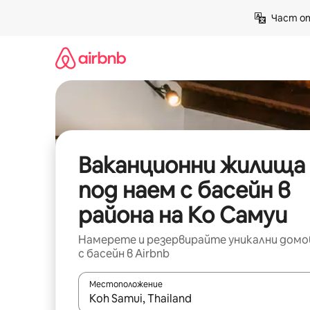
Пропускане
Част от
към
съдържанието
Ваканционни жилища
под наем с басейн в
района на Ко Самуи
Намерете и резервирайте уникални домо
с басейн в Airbnb
Местоположение
Когато резултатите се покажат, използвайт