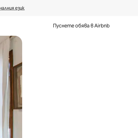
налния език
Пуснете обява в Airbnb
окосване или плъзгане.