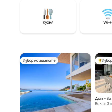
удобството, нашата вила е идеална
за семейства или групи, които
търсят спокойно, но изискано
изживяване на острова. Вилата
разполага с просторни вътрешни и
Кухня
Wi-F
външни жилищни помещения,
самостоятелен плувен басейн и
5 спални, всяка със собствена баня,
което позволява на всички да се
насладят както на споделените
моменти, така и на личното си
пространство.
Избор на гостите
Избор
Избор на гостите
Най-поп
Дом – Bo
Вила с 3 
Безкраен