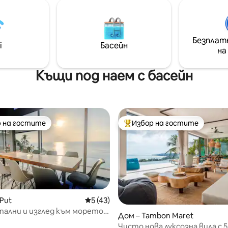
Безплат
i
Басейн
на
Къщи под наем с басейн
 на гостите
Избор на гостите
улярен избор на гостите
Най-популярен избор на гос
 Put
Средна оценка: 5 от 5, 43 отзива
5 (43)
спални и изглед към морето |
Дом – Tambon Maret
 басейн | Ко Самуи
Чисто нова луксозна вила с 5