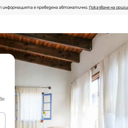
 информацията е преведена автоматично. 
Показване на ориги
ве
е клавишите със стрелки нагоре и надолу или навигирайте с д