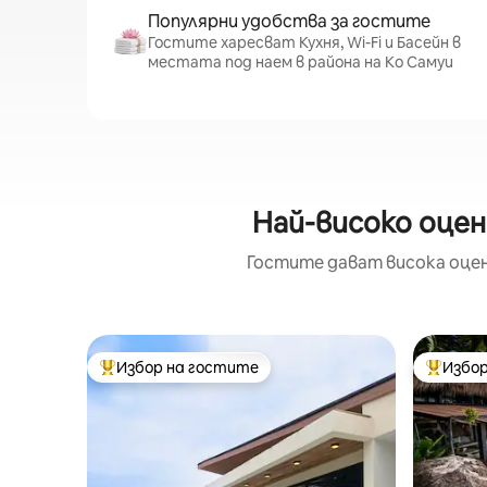
Популярни удобства за гостите
Гостите харесват Кухня, Wi-Fi и Басейн в
местата под наем в района на Ко Самуи
Най-високо оцен
Гостите дават висока оцен
Избор на гостите
Избор
Най-популярен избор на гостите
Най-поп