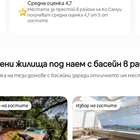
Средна оценка 4,7
Местата за престой в района на Ко Самуи
получават средна оценка 4,7 от 5 от
гостите
ени жилища под наем с басейн в ра
ка на тези домове с басейни заради отличното им мес
 на гостите
Избор на гостите
улярен избор на гостите
Избор на гостите