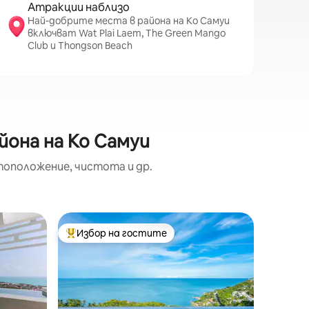
Атракции наблизо
Най-добрите места в района на Ко Самуи
включват Wat Plai Laem, The Green Mango
Club и Thongson Beach
йона на Ко Самуи
тоположение, чистота и др.
Вила – Ko
Избор на гостите
Избор 
Най-популярен избор на гостите
Избор 
Зашемет
Villa Tran
Вила Tranquilit
спални с 
едно дву
трапеза
основни