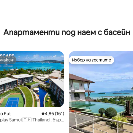
т 5, 423 отзива
Апартаменти под наем с басейн
омакин
Избор на гостите
омакин
Избор на гостите
от 5, 94 отзива
o Put
Средна оценка: 4,86 от 5, 161 отзива
4,86 (161)
lay Samui 🇹🇭 Thailand , бърз