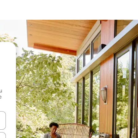
и
е
е клавишите със стрелки нагоре и надолу или навигирайте с д