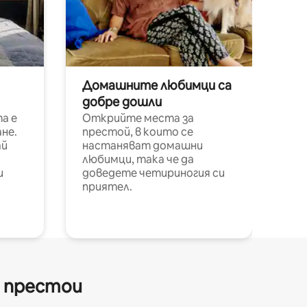
Домашните любимци са
добре дошли
а е
Открийте места за
не.
престой, в които се
ай
настаняват домашни
любимци, така че да
и
доведете четириногия си
приятел.
и престои