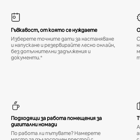
Гъвкавост, от която се нуждаете
О
Изберете точните дати за настаняване
С
и напускане и резервирайте лесно онлайн,
н
без допълнителни задължения и
м
документи.*
т
Подходящи за работа помещения за
Т
дигитални номади
A
По работа ли пътувате? Намерете
а
място за дългосрочен престой с
с