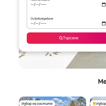
Освобождаване
Търсене
Ме
Избор на гостите
Избор
Избор на гостите
Най-поп