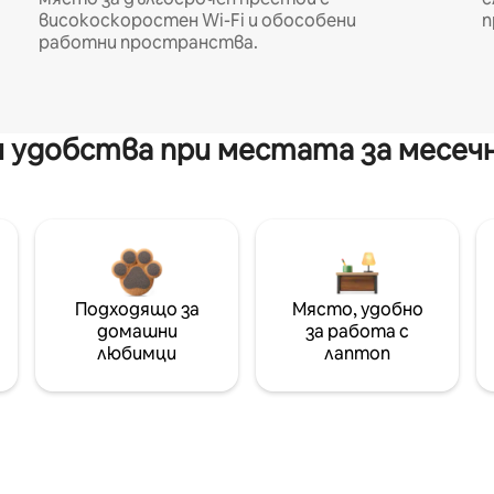
високоскоростен Wi-Fi и обособени
п
работни пространства.
 удобства при местата за месеч
Подходящо за
Място, удобно
домашни
за работа с
любимци
лаптоп