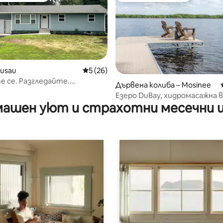
usau
Средна оценка: 5 от 5, 26 отзива
5 (26)
 се. Разгледайте.
т 5, 102 отзива
Дървена колиба – Mosinee
те.
Езеро DuBay, хидромасажна в
ашен уют и страхотни месечни 
понтон, риболов, Гранит Пи