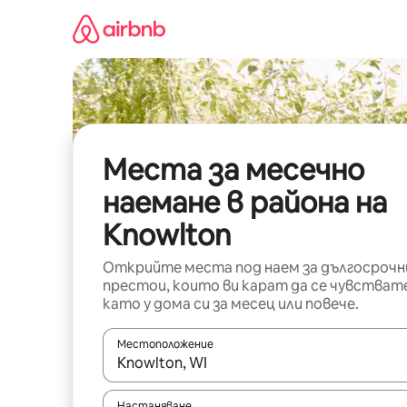
Пропускане
към
съдържанието
Места за месечно
наемане в района на
Knowlton
Открийте места под наем за дългосрочн
престои, които ви карат да се чувстват
като у дома си за месец или повече.
Местоположение
Когато резултатите се покажат, използвайт
Настаняване