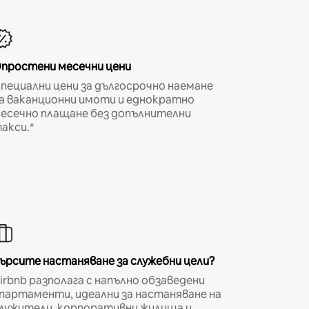
простени месечни цени
пециални цени за дългосрочно наемане
а ваканционни имоти и еднократно
есечно плащане без допълнителни
акси.*
ърсите настаняване за служебни цели?
irbnb разполага с напълно обзаведени
партаменти, идеални за настаняване на
лужители, корпоративни жилища и