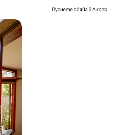
Пуснете обява в Airbnb
окосване или плъзгане.