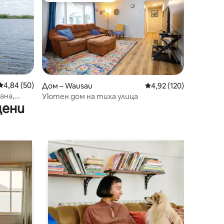
Средна оценка: 4,84 от 5, 50 отзива
4,84 (50)
Дом – Wausau
Средна оценка: 4,92 
4,92 (120)
ана,
Уютен дом на тиха улица
цени
йк