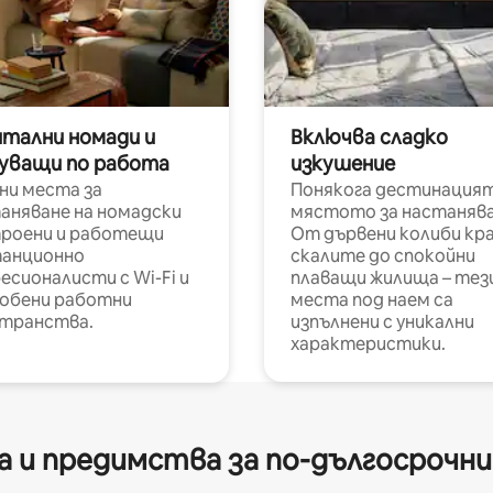
итални номади и
Включва сладко
уващи по работа
изкушение
ни места за
Понякога дестинацият
аняване на номадски
мястото за настанява
роени и работещи
От дървени колиби кр
анционно
скалите до спокойни
есионалисти с Wi-Fi и
плаващи жилища – тез
обени работни
места под наем са
транства.
изпълнени с уникални
характеристики.
 и предимства за по-дългосрочн