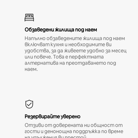
Обзаведени жилища под наем
Напълно обзаведените жилища под наем
включват кухня и необходимите ви
удобства, за да живеете удобно за месец
или повече. Това е перфектната
алтернатива на преотдаването под
наем.
Резервирайте уверено
Отзиви от доверената ни общност от
гости и денонощна поддръжка по време
на удължения ви престой.