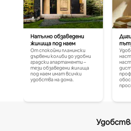
Напълно обзаведени
Диг
жилища под наем
път
От спокойни планински
Удоб
дървени колиби до удобни
наст
градски апартаменти –
наст
тези обзаведени жилища
дист
под наем имат всички
проф
удобства на дома.
обос
прос
Удобства