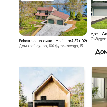
Дом – Wa
Събудете
Ваканционна къща – Mosin
Средна оценка: 4,87 о
4,87 (102)
Повторе
ee
Дом край езеро, 100 фута фасада, 15
Дом
минути до Sentry Golf