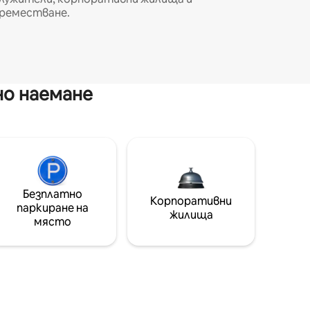
реместване.
но наемане
Безплатно
Корпоративни
паркиране на
жилища
място