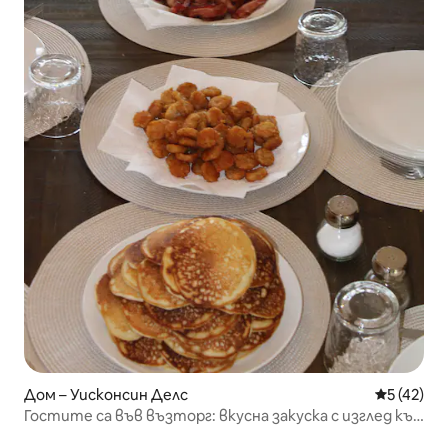
Дом – Уисконсин Делс
Средна оц
5 (42)
Гостите са във възторг: вкусна закуска с изглед към
езерото