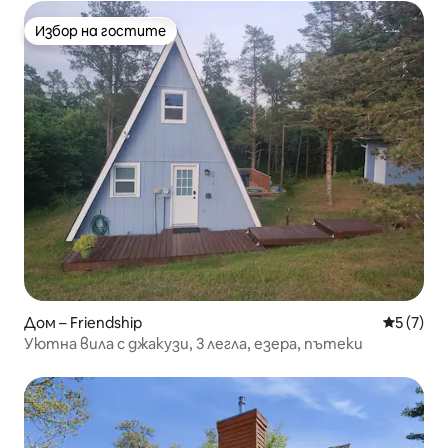
Избор на гостите
Избор на гостите
Дом – Friendship
Средна о
5 (7)
Уютна вила с джакузи, 3 легла, езера, пътеки