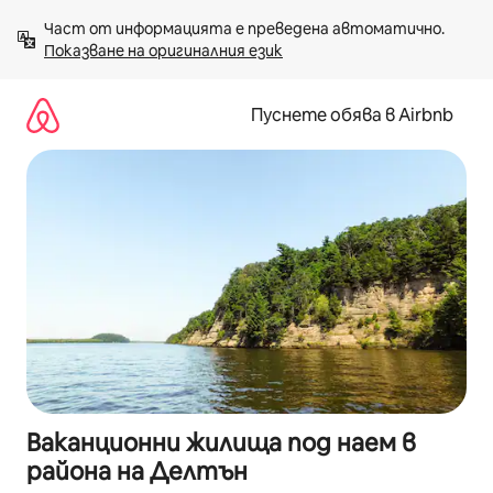
Пропускане
Част от информацията е преведена автоматично. 
към
Показване на оригиналния език
съдържанието
Пуснете обява в Airbnb
Ваканционни жилища под наем в
района на Делтън