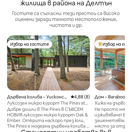
жилища в района на Делтън
Гостите са съгласни: тези престои са високо
оценени заради тяхното местоположение,
чистота и др.
Избор на гостите
Избор на гос
Избор на гостите
Най-популярен 
Дървена колиба – Уисконси
Средна оценка: 4,88 от 5, 8
4,88 (8)
Дом – Baraboo
н Делс
Луксозен микро курорт The Pines at
Хижа на дърво, Б
Oak & Ember
Добре дошли в The Pines в СЪВСЕМ
Не просто място
НОВИЯ луксозен микро курорт Oak &
изживяване! Единствено по рода си,
Ember. Открита наскоро през юли,
зашеметяващо к
The Pines е модерна дървена колиба с
място за отдих 
2 спални, създадена по поръчка,
Барабу Блъфс. П