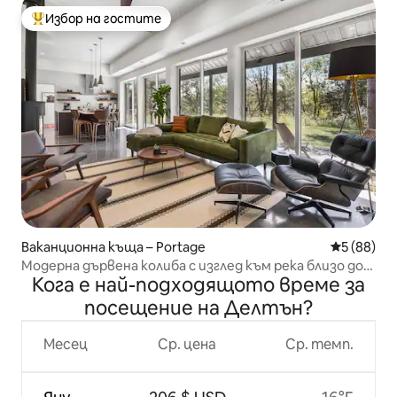
Избор на гостите
Най-популярен избор на гостите
Ваканционна къща – Portage
Средна оц
5 (88)
Модерна дървена колиба с изглед към река близо до
Кога е най-подходящото време за
Дяволското езеро
посещение на Делтън?
Месец
Ср. цена
Ср. темп.