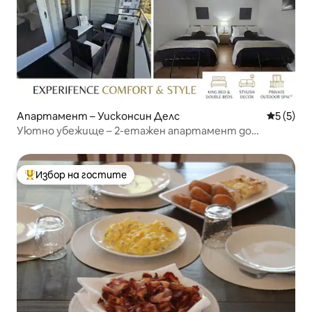
Апартамент – Уисконсин Делс
Средна о
5 (5)
Уютно убежище – 2-етажен апартамент до
езерото Делтън
Избор на гостите
Най-популярен избор на гостите