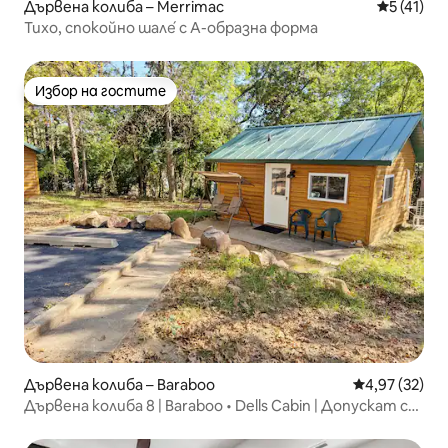
Дървена колиба – Merrimac
Средна оц
5 (41)
Тихо, спокойно шале́ с А-образна форма
Избор на гостите
Избор на гостите
Дървена колиба – Baraboo
Средна оценк
4,97 (32)
Дървена колиба 8 | Baraboo • Dells Cabin | Допускат се
домашни любимци