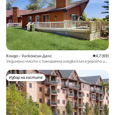
Кондо – Уисконсин Делс
Средна оцен
4,7 (69)
Уединено място с панорамна гледка към езерото и
достъп до плажа
Избор на гостите
Избор на гостите