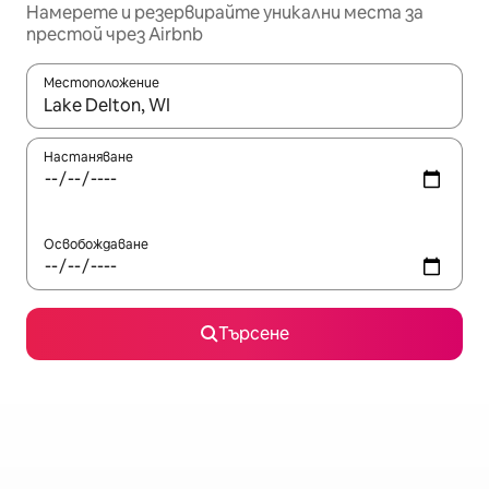
Намерете и резервирайте уникални места за
престой чрез Airbnb
Местоположение
Когато резултатите се покажат, използвайте клавишите 
Настаняване
Освобождаване
Търсене