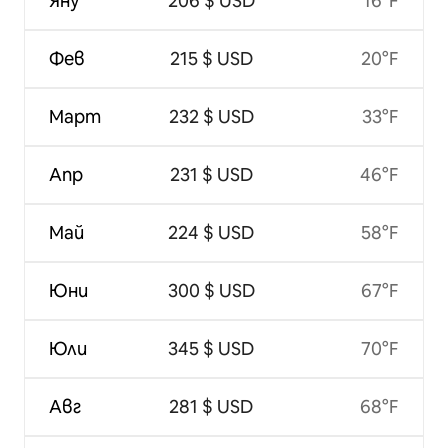
Яну
206 $ USD
16°F
Фев
215 $ USD
20°F
Март
232 $ USD
33°F
Апр
231 $ USD
46°F
Май
224 $ USD
58°F
Юни
300 $ USD
67°F
Юли
345 $ USD
70°F
Авг
281 $ USD
68°F