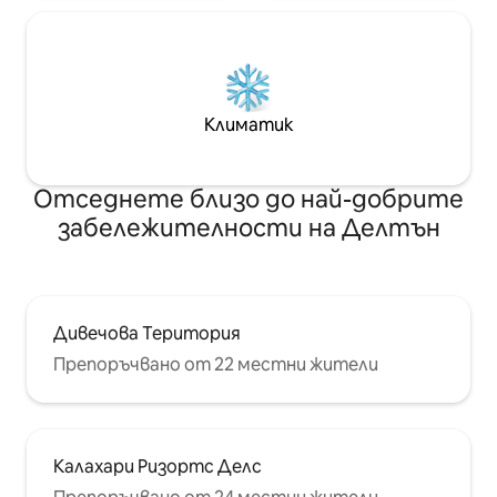
Климатик
Отседнете близо до най-добрите
забележителности на Делтън
Дивечова Територия
Препоръчвано от 22 местни жители
Калахари Ризортс Делс