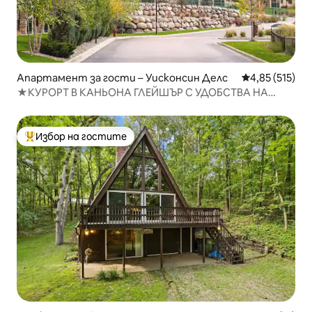
Апартамент за гости – Уисконсин Делс
Средна оценка
4,85 (515)
★КУРОРТ В КАНЬОНА ГЛЕЙШЪР С УДОБСТВА НА
АКВАПАРК★
Избор на гостите
Най-популярен избор на гостите