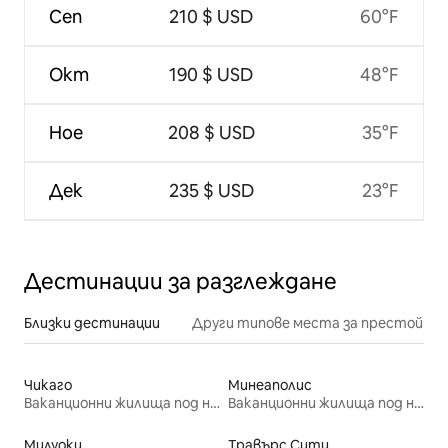
Сеп
210 $ USD
60°F
Окт
190 $ USD
48°F
Ное
208 $ USD
35°F
Дек
235 $ USD
23°F
Дестинации за разглеждане
Близки дестинации
Други типове места за престой
Чикаго
Минеаполис
Ваканционни жилища под наем
Ваканционни жилища под наем
Милуоки
Травърс Сити