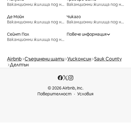
Ваканционни жилища под наем
Ваканционни жилища под наем
Де Мойн
Чикаго
Ваканционни жилища под наем
Ваканционни жилища под наем
Сейнт Пол
Повече информация
Ваканционни жилища под наем
Airbnb
Съединени щати
Уисконсин
Sauk County
Делтън
© 2026 Airbnb, Inc.
Поверителност
Условия