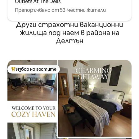
Outlets At The Dells
Препоръчвано от 53 местни жители
Други страхотни ваканционни
жилища под наем в района на
Делтън
Избор на гостите
Най-популярен избор на гостите