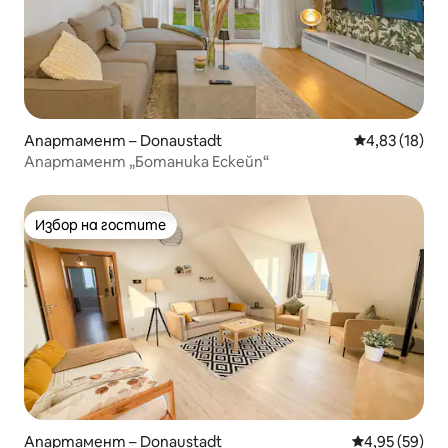
Апартамент – Donaustadt
Средна оценк
4,83 (18)
Апартамент „Ботаника Ескейп“
Избор на гостите
Избор на гостите
Апартамент – Donaustadt
Средна оценк
4,95 (59)