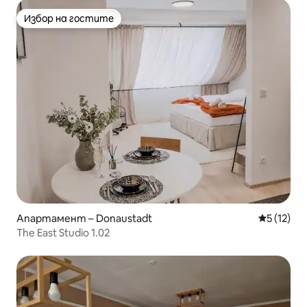
Избор на гостите
Избор на гостите
Апартамент – Donaustadt
Средна оц
5 (12)
The East Studio 1.02