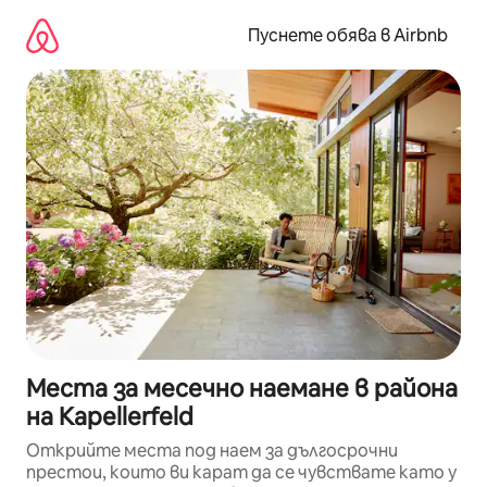
Пропускане
към
Пуснете обява в Airbnb
съдържанието
Места за месечно наемане в района
на Kapellerfeld
Открийте места под наем за дългосрочни
престои, които ви карат да се чувствате като у