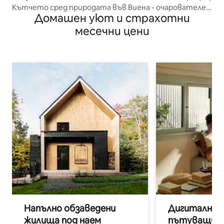
Кътчето сред природата във Виена - очарователен
Домашен уют и страхотни
семеен апартамент
месечни цени
Напълно обзаведени
Дигитални н
жилища под наем
пътуващи п