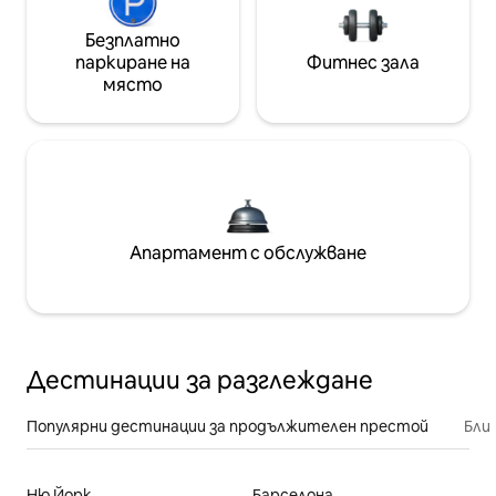
Безплатно
паркиране на
Фитнес зала
място
Апартамент с обслужване
Дестинации за разглеждане
Популярни дестинации за продължителен престой
Бли
Ню Йорк
Барселона