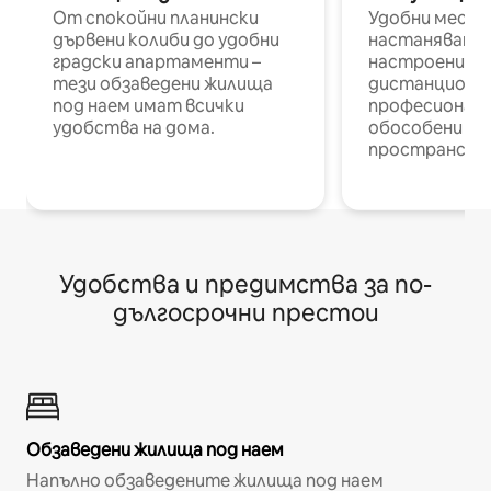
От спокойни планински
Удобни места
дървени колиби до удобни
настаняване 
градски апартаменти –
настроени и
тези обзаведени жилища
дистанционн
под наем имат всички
професионалис
удобства на дома.
обособени р
пространств
Удобства и предимства за по-
дългосрочни престои
Обзаведени жилища под наем
Напълно обзаведените жилища под наем