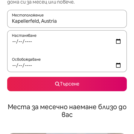
дома си за месец или повече.
Местоположение
Когато резултатите се покажат, използвайте клавишите 
Настаняване
Освобождаване
Търсене
Места за месечно наемане близо до
вас