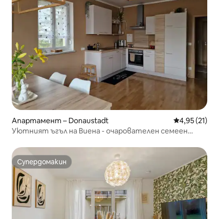
Апартамент – Donaustadt
Средна оценк
4,95 (21)
Уютният ъгъл на Виена - очарователен семеен
апартамент
Супердомакин
Супердомакин