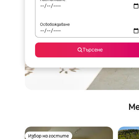
Освобождаване
Търсене
Ме
Избор на гостите
Избор на гостите