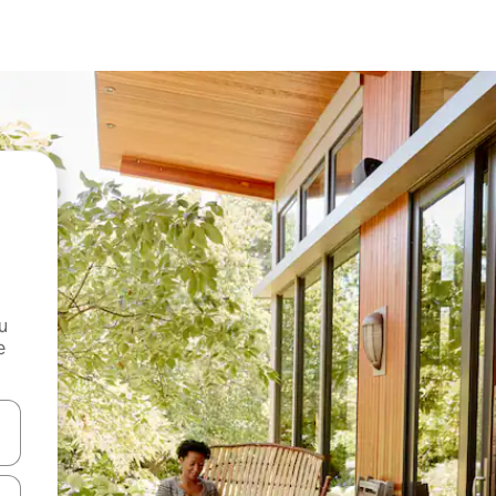
и
е
е клавишите със стрелки нагоре и надолу или навигирайте с д