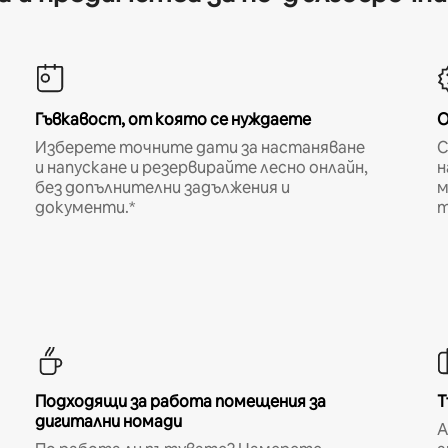
Гъвкавост, от която се нуждаете
О
Изберете точните дати за настаняване
С
и напускане и резервирайте лесно онлайн,
н
без допълнителни задължения и
м
документи.*
т
Подходящи за работа помещения за
Т
дигитални номади
A