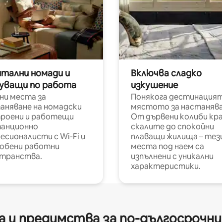
итални номади и
Включва сладко
уващи по работа
изкушение
ни места за
Понякога дестинацият
аняване на номадски
мястото за настанява
роени и работещи
От дървени колиби кр
анционно
скалите до спокойни
есионалисти с Wi-Fi и
плаващи жилища – тез
обени работни
места под наем са
транства.
изпълнени с уникални
характеристики.
 и предимства за по-дългосрочн