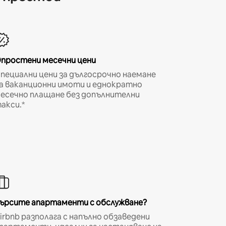
простени месечни цени
пециални цени за дългосрочно наемане
а ваканционни имоти и еднократно
есечно плащане без допълнителни
акси.*
ърсите апартаменти с обслужване?
irbnb разполага с напълно обзаведени