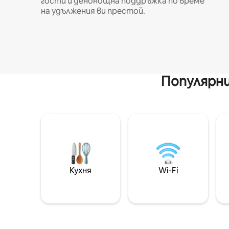
гости и денонощна поддръжка по време
на удължения ви престой.
Популярни
Кухня
Wi-Fi