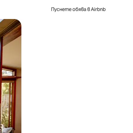
Пуснете обява в Airbnb
окосване или плъзгане.