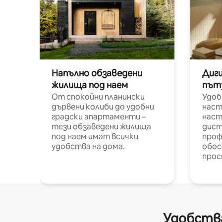
Напълно обзаведени
Диг
жилища под наем
път
От спокойни планински
Удоб
дървени колиби до удобни
наст
градски апартаменти –
наст
тези обзаведени жилища
дист
под наем имат всички
проф
удобства на дома.
обос
прос
Удобства