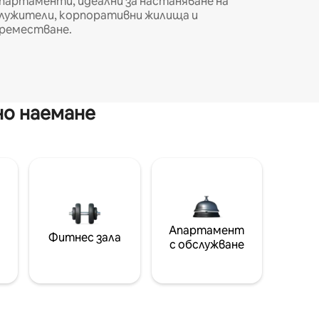
партаменти, идеални за настаняване на
лужители, корпоративни жилища и
реместване.
но наемане
Апартамент
Фитнес зала
с обслужване