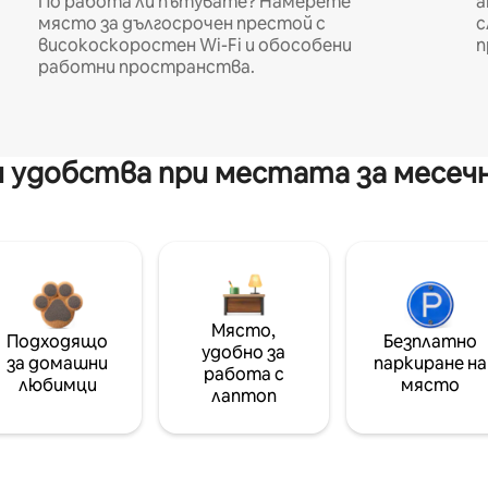
По работа ли пътувате? Намерете
а
място за дългосрочен престой с
с
високоскоростен Wi-Fi и обособени
п
работни пространства.
 удобства при местата за месеч
Място,
Подходящо
Безплатно
удобно за
за домашни
паркиране на
работа с
любимци
място
лаптоп