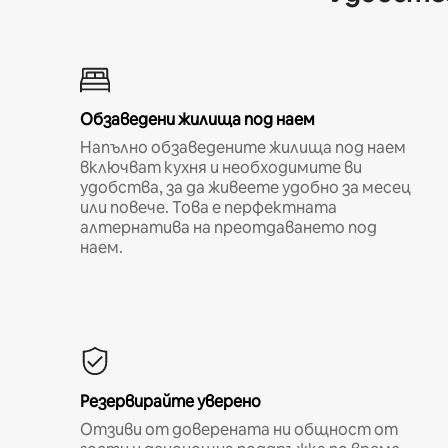
Обзаведени жилища под наем
Напълно обзаведените жилища под наем
включват кухня и необходимите ви
удобства, за да живеете удобно за месец
или повече. Това е перфектната
алтернатива на преотдаването под
наем.
Резервирайте уверено
Отзиви от доверената ни общност от