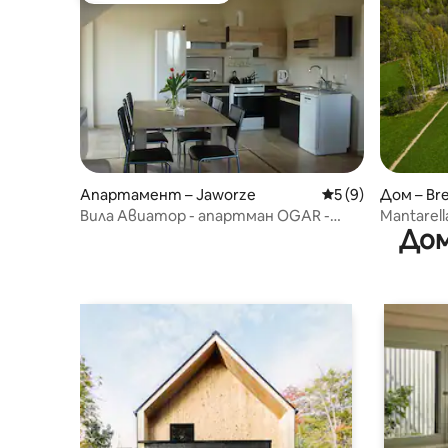
Апартамент – Jaworze
Средна оценка: 5
5 (9)
Дом – Br
Вила Авиатор - апартман OGAR -
Mantarel
Дом
Jaworze - Beskidy