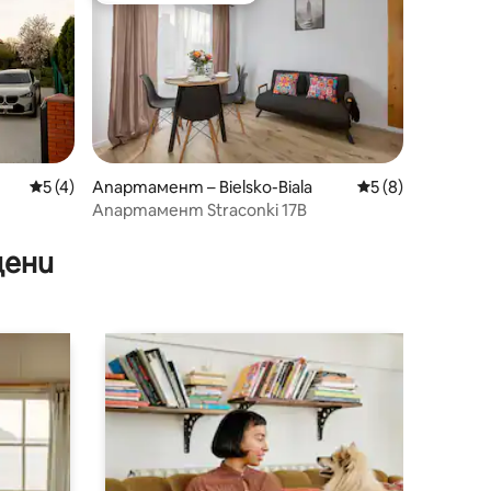
Средна оценка: 5 от 5, 4 отзива
5 (4)
Апартамент – Bielsko-Biala
Средна оценка: 
5 (8)
Апартамент Straconki 17B
цени