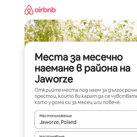
Пропускане
към
съдържанието
Места за месечно
наемане в района на
Jaworze
Открийте места под наем за дългосрочн
престои, които ви карат да се чувстват
като у дома си за месец или повече.
Местоположение
Когато резултатите се покажат, използвайт
Настаняване