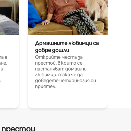
Домашните любимци са
добре дошли
а е
Открийте места за
не.
престой, в които се
ай
настаняват домашни
любимци, така че да
и
доведете четириногия си
приятел.
и престои