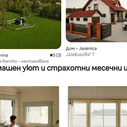
Дом – Jasienica
„Шафирова“ 7
 от 5, 9 отзива
enna
Средна оценка: 5 от 5, 3 отзива
5 (3)
la Rancho – настаняване
ашен уют и страхотни месечни 