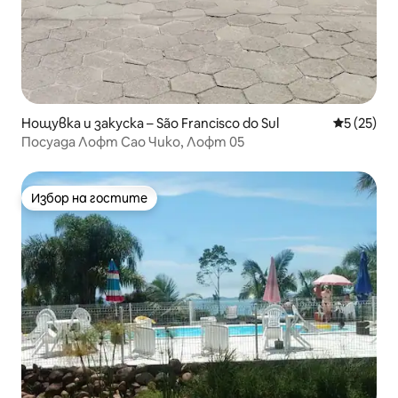
Нощувка и закуска – São Francisco do Sul
Средна оц
5 (25)
Посуада Лофт Сао Чико, Лофт 05
Избор на гостите
Избор на гостите