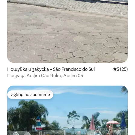
Нощувка и закуска – São Francisco do Sul
Средна оц
5 (25)
Посуада Лофт Сао Чико, Лофт 05
Избор на гостите
Избор на гостите