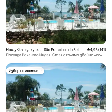
Нощувка и закуска – São Francisco do Sul
Средна оценка
4,95 (141)
Посуада Реканто Индая, Стая с голямо двойно легло
2
Избор на гостите
Избор на гостите