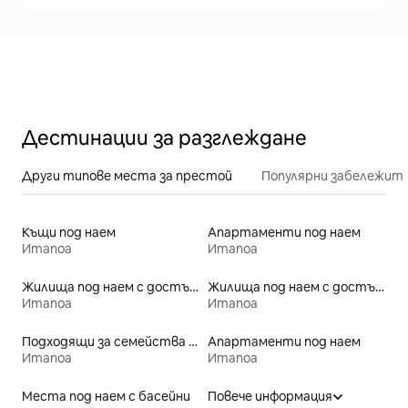
Дестинации за разглеждане
Други типове места за престой
Популярни забележит
Къщи под наем
Апартаменти под наем
Итапоа
Итапоа
Жилища под наем с достъп до плажа
Жилища под наем с достъп до езеро
Итапоа
Итапоа
Подходящи за семейства места под наем
Апартаменти под наем
Итапоа
Итапоа
Места под наем с басейни
Повече информация