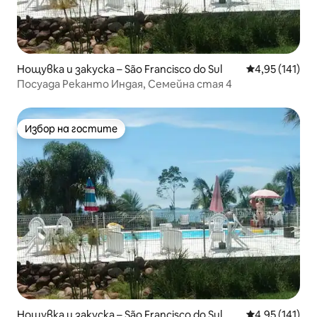
Нощувка и закуска – São Francisco do Sul
Средна оценка
4,95 (141)
Посуада Реканто Индая, Семейна стая 4
Избор на гостите
Избор на гостите
Нощувка и закуска – São Francisco do Sul
Средна оценка
4,95 (141)