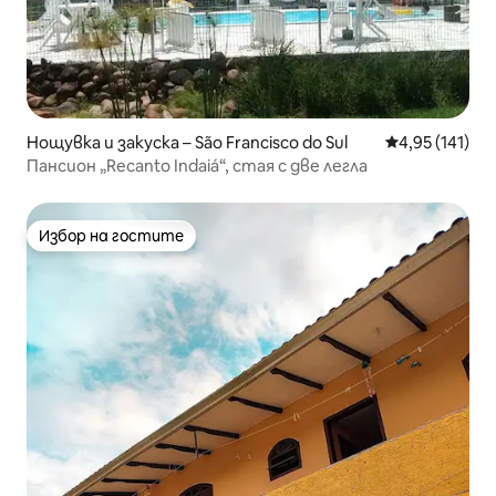
Нощувка и закуска – São Francisco do Sul
Средна оценка
4,95 (141)
Пансион „Recanto Indaiá“, стая с две легла
Избор на гостите
Избор на гостите