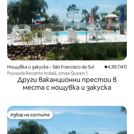
Нощувка и закуска – São Francisco do Sul
Средна оценка
4,95 (141)
Pousada Recanto Indaiá, стая Queen 1
Други ваканционни престои в
места с нощувка и закуска
Избор на гостите
Избор на гостите