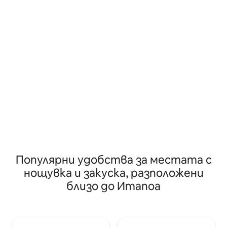
за вашата почивка
възможности за къпане, други
Специални пакети :** ✨ **Уик
заети, идеални за екстремни
3 - дневен пакет за
спортове, някои от които са
**Коледа:** за до
идеални за риболов и морски
**1100 BRL** на 
обиколки. Апартаментите са добре
4 дни). ✨ **Нова година и карнавал:**
осветени, просторни и тихи.
от 18 до 20 души,
Разполагаме с Wi - Fi, паркинг, красива
на ден (минимум 
палуба за почивка и чудесен басейн с
хидромасаж за тези, които се
наслаждават на прясна вода.
Популярни удобства за местата с
нощувка и закуска, разположени
близо до Итапоа