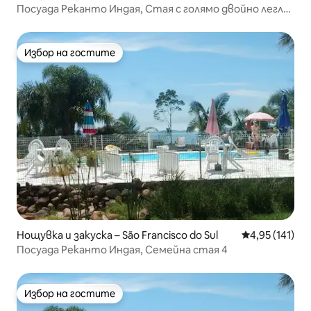
Посуада Реканто Индая, Стая с голямо двойно легло
2
Избор на гостите
Избор на гостите
Нощувка и закуска – São Francisco do Sul
Средна оценка
4,95 (141)
Посуада Реканто Индая, Семейна стая 4
Избор на гостите
Избор на гостите