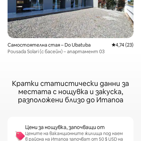
Самостоятелна стая – Do Ubatuba
Средна оценк
4,74 (23)
Pousada Solari (с басейн) – апартамент 03
Кратки статистически данни за
местата с нощувка и закуска,
разположени близо до Итапоа
Цени за нощувка, започващи от
Цените на ваканционните жилища под наем
в района на Итапоа започват от 50 $ USD на