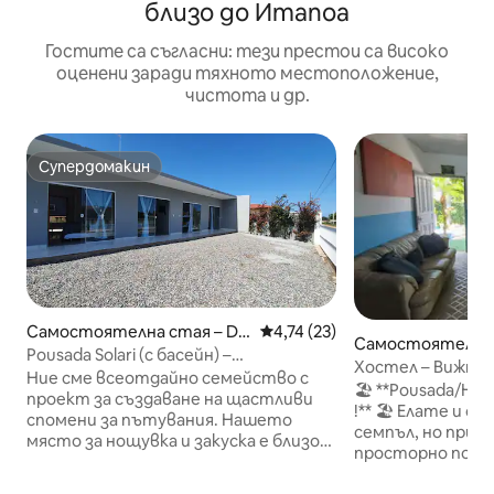
близо до Итапоа
Гостите са съгласни: тези престои са високо
оценени заради тяхното местоположение,
чистота и др.
Супердомакин
Супердомакин
Самостоятелна стая – Do
Средна оценка: 4,74 от 5, 2
4,74 (23)
Самостоятелна 
Ubatuba
Pousada Solari (с басейн) –
Хостел – Вижте
апартамент 03
Ние сме всеотдайно семейство с
🏖️ **Pousada/Host
проект за създаване на щастливи
!** 🏖️ Елате и се насладете на
спомени за пътувания. Нашето
семпъл, но прив
място за нощувка и закуска е близо
просторно помещен
до 7 плажа, всички с различни
телевизор ** и **
атракции, има тихи плажни