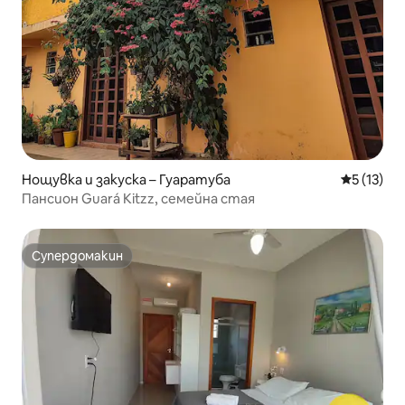
Нощувка и закуска – Гуаратуба
Средна оц
5 (13)
Пансион Guará Kitzz, семейна стая
Супердомакин
Супердомакин