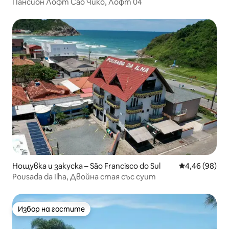
Пансион Лофт Сао Чико, Лофт 04
Нощувка и закуска – São Francisco do Sul
Средна оценк
4,46 (98)
Pousada da Ilha, Двойна стая със суит
Избор на гостите
Избор на гостите