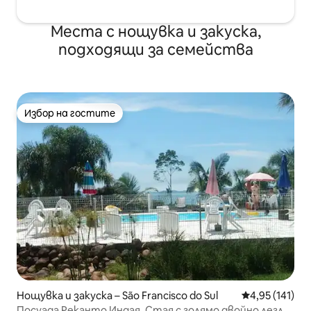
Места с нощувка и закуска,
подходящи за семейства
Избор на гостите
Избор на гостите
Нощувка и закуска – São Francisco do Sul
Средна оценка
4,95 (141)
Посуада Реканто Индая, Стая с голямо двойно легло