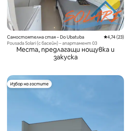
Самостоятелна стая – Do Ubatuba
Средна оценк
4,74 (23)
Pousada Solari (с басейн) – апартамент 03
Места, предлагащи нощувка и
закуска
Избор на гостите
Избор на гостите