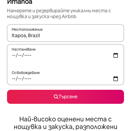
Итапоа
Намерете и резервирайте уникални места с
нощувка и закуска чрез Airbnb
Местоположение
Когато резултатите се покажат, използвайте клавишите 
Настаняване
Освобождаване
Търсене
Най-високо оценени места с
нощувка и закуска, разположени