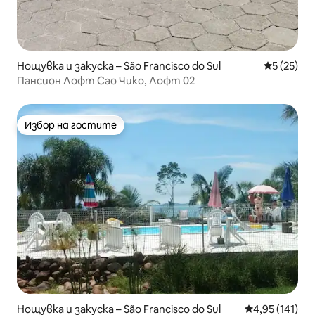
Нощувка и закуска – São Francisco do Sul
Средна оц
5 (25)
Пансион Лофт Сао Чико, Лофт 02
Избор на гостите
Избор на гостите
Нощувка и закуска – São Francisco do Sul
Средна оценка
4,95 (141)