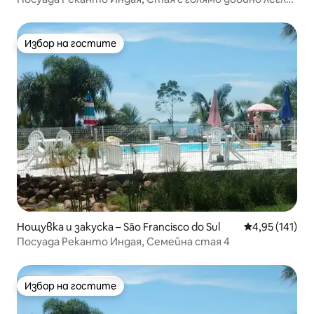
2
Избор на гостите
Избор на гостите
Нощувка и закуска – São Francisco do Sul
Средна оценка
4,95 (141)
Посуада Реканто Индая, Семейна стая 4
Избор на гостите
Избор на гостите