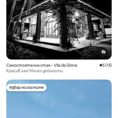
Самостоятелна стая – Vila da Gloria
Средна оц
5 (13)
Красив хан! Много дейности.
Избор на гостите
Избор на гостите