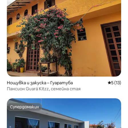
Нощувка и закуска – Гуаратуба
Средна оц
5 (13)
Пансион Guará Kitzz, семейна стая
Супердомакин
Супердомакин