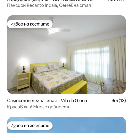
Пансион Recanto Indaiá, Семейна стая 1
Избор на гостите
Избор на гостите
Самостоятелна стая – Vila da Gloria
Средна оц
5 (13)
Красив хан! Много дейности.
Избор на гостите
Избор на гостите