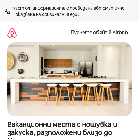
Пропускане
Част от информацията е преведена автоматично. 
към
Показване на оригиналния език
съдържанието
Пуснете обява в Airbnb
Ваканционни места с нощувка и
закуска, разположени близо до