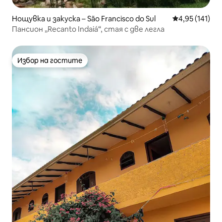
Нощувка и закуска – São Francisco do Sul
Средна оценка
4,95 (141)
Пансион „Recanto Indaiá“, стая с две легла
Избор на гостите
Избор на гостите