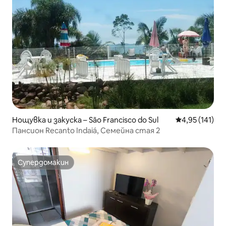
Нощувка и закуска – São Francisco do Sul
Средна оценка
4,95 (141)
Пансион Recanto Indaiá, Семейна стая 2
Супердомакин
Супердомакин