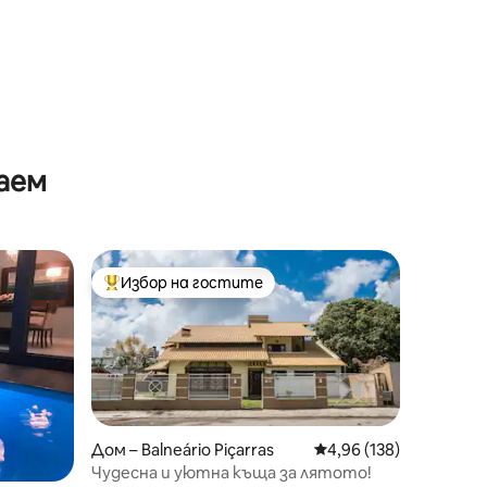
аем
Избор на гостите
Най-популярен избор на гостите
Дом – Balneário Piçarras
Средна оценка: 4,96 
4,96 (138)
Чудесна и уютна къща за лятото!