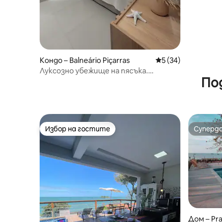
Кондо – Balneário Piçarras
Средна оценка: 5 
5 (34)
Луксозно убежище на пясъка.
По
Домашен клуб, 18 км парк
Избор на гостите
Суперд
Избор на гостите
Суперд
Дом – Pra