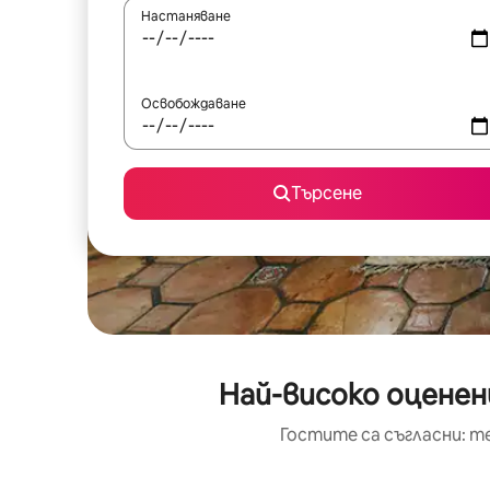
Настаняване
Освобождаване
Търсене
Най-високо оценен
Гостите са съгласни: т