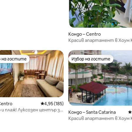
т 5, 202 отзива
Кондо – Centro
Красив апартамент в Хоум К
места за паркиране – Пеня
 на гостите
Избор на гостите
улярен избор на гостите
Избор на гостите
Centro
Средна оценка: 4,95 от 5, 185 отзива
4,95 (185)
о и плаж! Луксозен център за
Кондо – Santa Catarina
С
Красив апартамент в Хоум Кл
км от Beto Carrero.