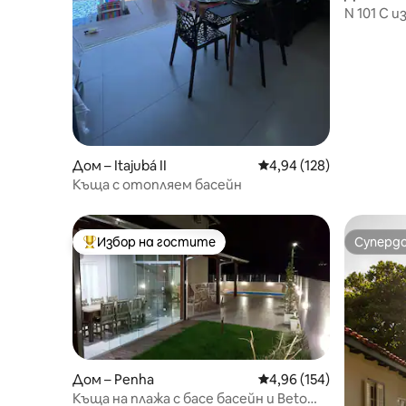
tapocorói
N 101 С 
Дом – Itajubá II
Средна оценка: 4,94 о
4,94 (128)
Къща с отопляем басейн
Избор на гостите
Суперд
Най-популярен избор на гостите
Суперд
Дом – Penha
Средна оценка: 4,96 о
4,96 (154)
Къща на плажа с басе басейн и Beto