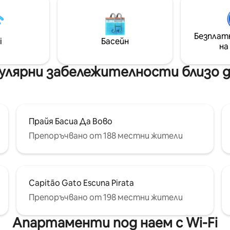
 открита площ, идеална за
Itapocorói (залив на занаятч
 и семейни моменти.
рибари, със спокойно море, 
 местоположение, близо до
за практикуване на стендъп). С
ркети, аптеки, ресторанти
така в близост до парка Бе
Безплат
i
Басейн
и магазини. Домашните
Кареро, който е само на 3 к
на
са добре дошли!
пулярни забележителности близо д
Прайя Басиа Да Вово
Препоръчвано от 188 местни жители
Capitão Gato Escuna Pirata
Препоръчвано от 198 местни жители
Апартаменти под наем с Wi-Fi