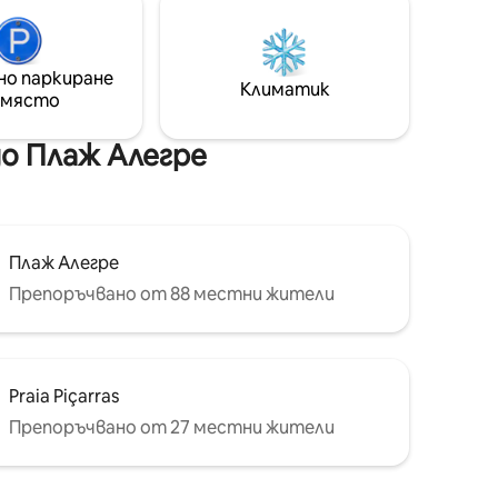
ийски
до ресторанти, пазари, магазини и
чудесно
жива музика. Разположен на 20
ъщо
минути от Международното
то
но паркиране
летище в Навегантес (NVT) и
Климатик
илометра.
 място
региона (Itajaí and Balneário Camboriú).
Ще се радваме да ви приемем!
о Плаж Алегре
Плаж Алегре
Препоръчвано от 88 местни жители
Praia Piçarras
Препоръчвано от 27 местни жители