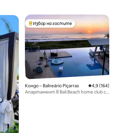
Избор на гостите
тите
Най-популярен избор на гостите
Кондо – Balneário Piçarras
Средна оценка: 4,9 
4,9 (164)
Апартамент в Bali Beach home club с
изглед към морето