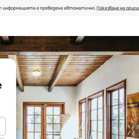
 информацията е преведена автоматично. 
Показване на ориги
е
е клавишите със стрелки нагоре и надолу или навигирайте с д