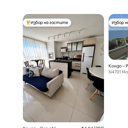
Избор на гостите
Избор 
Най-популярен избор на гостите
Избор 
Кондо – 
N4701 Мо
Плаж и Б