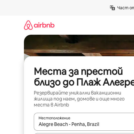
Пропускане
Част от
към
съдържанието
Места за престой
близо до Плаж Алегр
Резервирайте уникални ваканционни
жилища под наем, домове и още много
места в Airbnb
Местоположение
Когато резултатите се покажат, използвайт