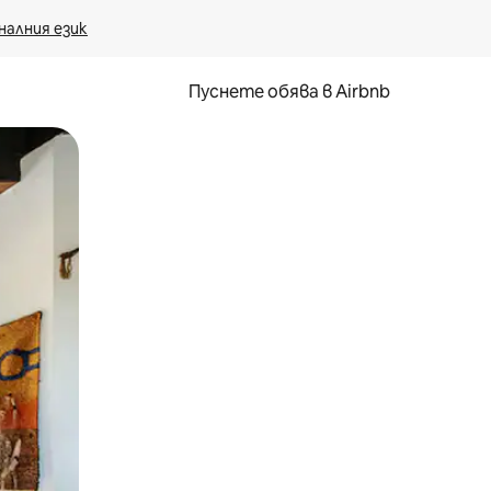
налния език
Пуснете обява в Airbnb
окосване или плъзгане.