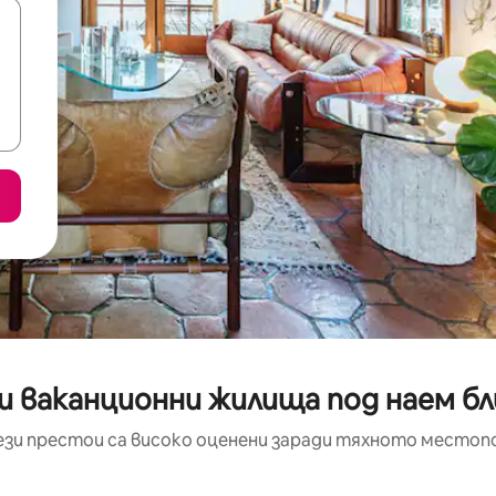
и ваканционни жилища под наем бл
ези престои са високо оценени заради тяхното местоп