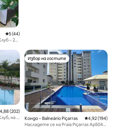
Средна оценка: 5 от 5, 44 отзива
5 (44)
луб – 2
Избор на гостите
Избор на гостите
редна оценка: 4,88 от 5, 202 отзива
4,88 (202)
уб, на 3
Кондо – Balneário Piçarras
Средна оценка: 4,92 
4,92 (194)
Насладете се на Praia Piçarras Ap504B
Penha и чудесата!