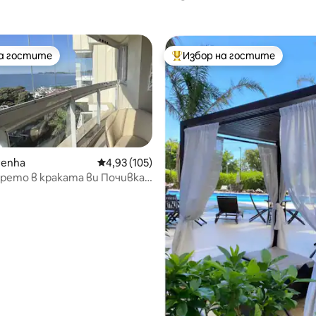
на гостите
Избор на гостите
на гостите
Най-популярен избор на гос
Penha
Средна оценка: 4,93 от 5, 105 отзива
4,93 (105)
рето в краката ви Почивка
ето Кареро