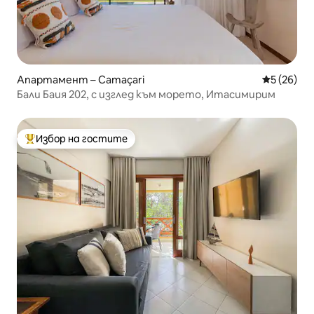
Апартамент – Camaçari
Средна оц
5 (26)
Бали Баия 202, с изглед към морето, Итасимирим
Избор на гостите
Най-популярен избор на гостите