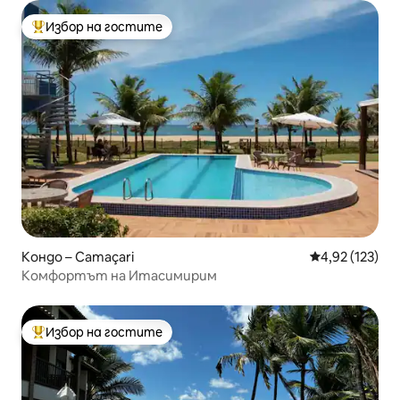
Избор на гостите
Най-популярен избор на гостите
Кондо – Camaçari
Средна оценка
4,92 (123)
Комфортът на Итасимирим
Избор на гостите
Най-популярен избор на гостите