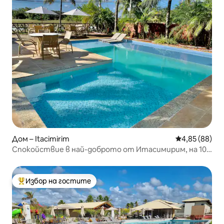
Дом – Itacimirim
Средна оценк
4,85 (88)
Спокойствие в най-доброто от Итасимирим, на 100
метра от плажа.
Избор на гостите
Най-популярен избор на гостите