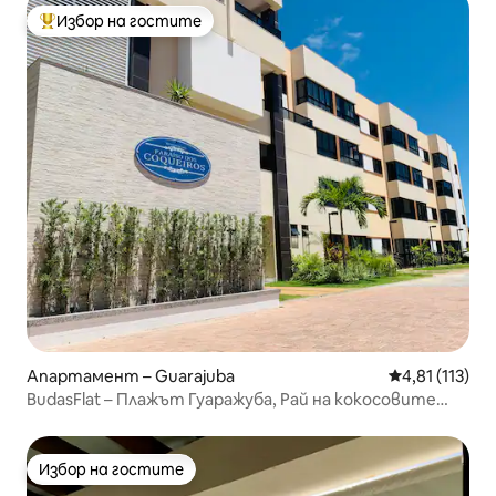
Избор на гостите
Най-популярен избор на гостите
Апартамент – Guarajuba
Средна оценк
4,81 (113)
BudasFlat – Плажът Гуаражуба, Рай на кокосовите
палми
Избор на гостите
Избор на гостите