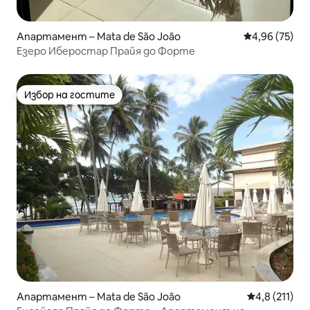
Апартамент – Mata de São João
Средна оценк
4,96 (75)
Езеро Иберостар Прайя до Форте
Избор на гостите
Избор на гостите
Апартамент – Mata de São João
Средна оценк
4,8 (211)