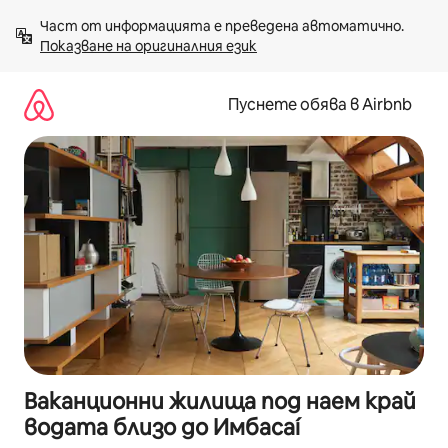
Пропускане
Част от информацията е преведена автоматично. 
към
Показване на оригиналния език
съдържанието
Пуснете обява в Airbnb
Ваканционни жилища под наем край
водата близо до Имбасаí