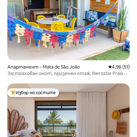
Апартамент – Mata de São João
Средна оценк
4,96 (51)
Застрахован имот, приземен етаж, Iberostar Praia do
Forte-BA
Избор на гостите
Най-популярен избор на гостите