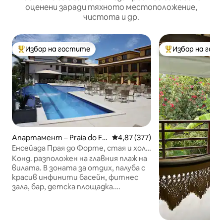
оценени заради тяхното местоположение,
чистота и др.
Избор на гостите
Избор на гос
Най-популярен избор на гостите
Най-популярен 
Апартамент – Praia do Fo
Средна оценка: 4,87 от 5, 377
4,87 (377)
rte
Енсейада Прая до Форте, стая и хол с
изглед към морето
Конд. разположен на главния плаж на
вилата. В зоната за отдих, палуба с
красив инфинити басейн, фитнес
зала, бар, детска площадка.
Апартаментът може да побере 4
души + 1 бебе в сгъваемо детско
креватче. Във всекидневната има