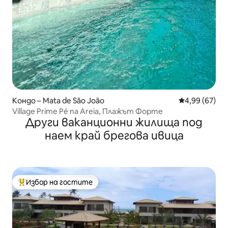
Кондо – Mata de São João
Средна оценк
4,99 (67)
Village Prime Pé na Areia, Плажът Форте
Други ваканционни жилища под
наем край брегова ивица
Избор на гостите
Най-популярен избор на гостите