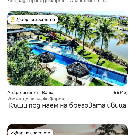
Енсейада Прайя до Форте – Апартамент на
приземния етаж с изглед към морето
Избор на гостите
Най-популярен избор на гостите
Апартамент – Bahia
Средна оц
5 (43)
Убежище на плажа Форте
Къщи под наем на бреговата ивица
Избор на гостите