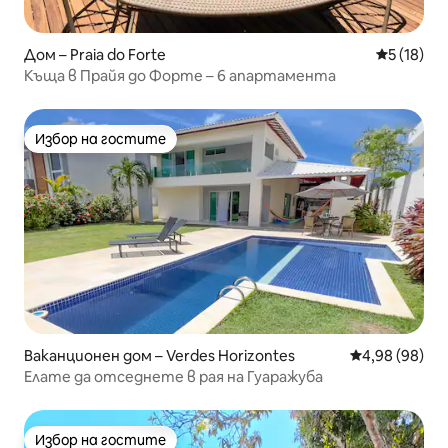
Дом – Praia do Forte
Средна оц
5 (18)
Къща в Прайя до Форте – 6 апартамента
Избор на гостите
Избор на гостите
Ваканционен дом – Verdes Horizontes
Средна оценк
4,98 (98)
Елате да отседнете в рая на Гуаражуба
Избор на гостите