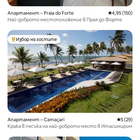
Апартамент – Praia do Forte
Средна оценка
4,95 (150)
Най-доброто местоположение в Прая до Форте
Избор на гостите
Най-популярен избор на гостите
Апартамент – Camaçari
Средна оц
5 (29)
Крака в пясъка на най-доброто място в Итасимирим