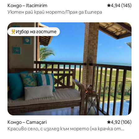
Кондо – Itacimirim
Средна оценка
4,94 (145)
Уютен рай край морето/Прая да Ешпера
Избор на гостите
Най-популярен избор на гостите
Кондо – Camaçari
Средна оценка
4,92 (106)
Красиво село, с изглед към морето (на крачка от
пясъка).