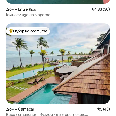
Дом – Entre Rios
Средна оценк
4,83 (30)
къща близо до морето
Избор на гостите
Най-популярен избор на гостите
Дом – Camaçari
Средна оц
5 (43)
Висок стандарт Изглед към морето със