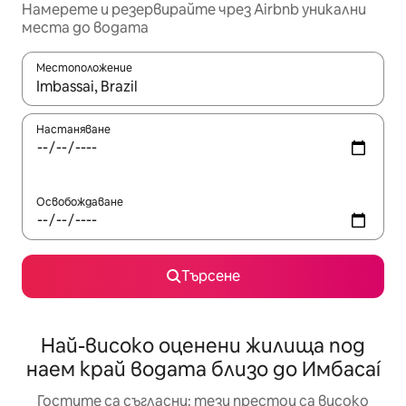
Намерете и резервирайте чрез Airbnb уникални
места до водата
Местоположение
Когато резултатите се покажат, използвайте клавишите 
Настаняване
Освобождаване
Търсене
Най-високо оценени жилища под
наем край водата близо до Имбасаí
Гостите са съгласни: тези престои са високо