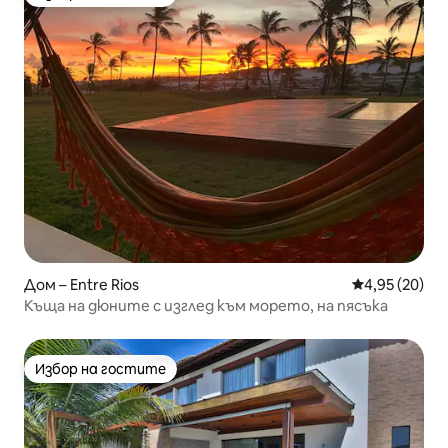
Избор на гостите
Дом – Entre Rios
Средна оценк
4,95 (20)
Къща на дюните с изглед към морето, на пясъка
Избор на гостите
Избор на гостите