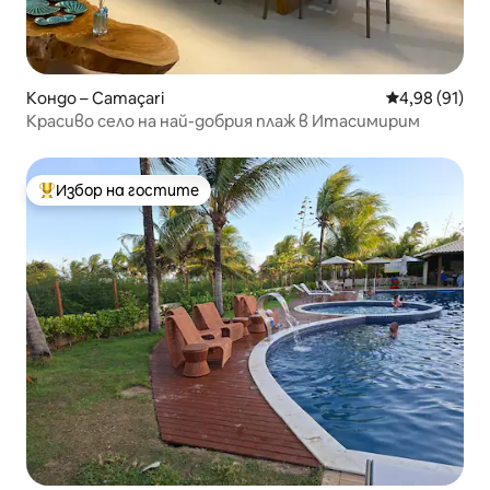
Кондо – Camaçari
Средна оценк
4,98 (91)
Красиво село на най-добрия плаж в Итасимирим
Избор на гостите
Най-популярен избор на гостите