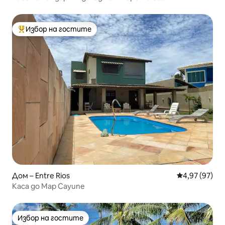
самостоятелен басейн
Избор на гостите
Най-популярен избор на гостите
Дом – Entre Rios
Средна оценк
4,97 (97)
Каса до Мар Сауипе
Избор на гостите
Избор на гостите