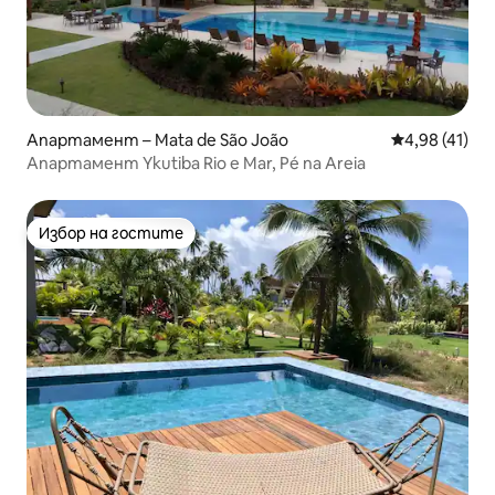
Апартамент – Mata de São João
Средна оценк
4,98 (41)
Апартамент Ykutiba Rio e Mar, Pé na Areia
Избор на гостите
Избор на гостите