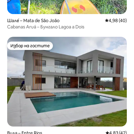
Шале́ – Mata de São João
Средна оценк
4,98 (40)
Cabanas Aruá – Бунгало Lagoa a Dois
Избор на гостите
Избор на гостите
Вила – Entre Rios
Средна оценк
4,83 (42)