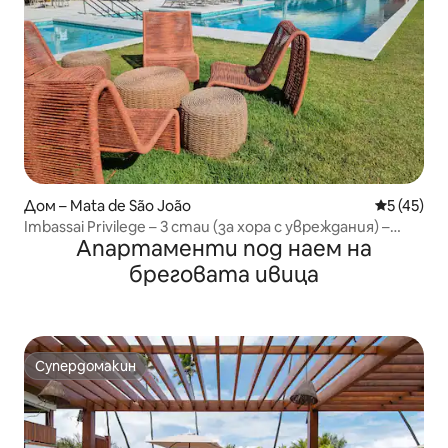
Дом – Mata de São João
Средна оц
5 (45)
Imbassai Privilege – 3 стаи (за хора с увреждания) –
Апартаменти под наем на
плаж/река
бреговата ивица
Супердомакин
Супердомакин