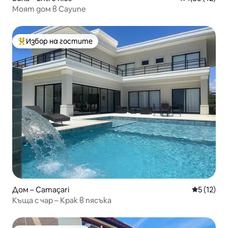
Моят дом в Сауипе
Избор на гостите
Най-популярен избор на гостите
Дом – Camaçari
Средна оц
5 (12)
Къща с чар – Крак в пясъка