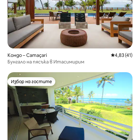
Кондо – Camaçari
Средна оценк
4,83 (41)
Бунгало на пясъка в Итасимирим
Избор на гостите
Избор на гостите