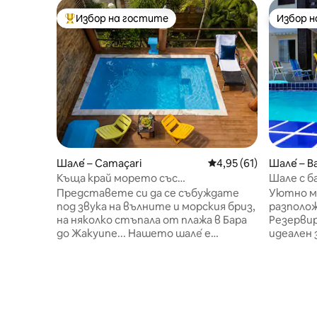
Избор на гостите
Избор 
Най-популярен избор на гостите
Избор 
Шале́ – Camaçari
Средна оценка: 4,95 
4,95 (61)
Шале́ – B
Къща край морето със
Шале с б
самостоятелен басейн и веранда
Представете си да се събуждате
Уютно м
под звука на вълните и морския бриз,
разполож
на няколко стъпала от плажа в Бара
Резервир
до Жакуипе... Нашето шале́ е
идеален 
идеалното място за почивка, за да се
да си по
отпуснете, да се насладите на
енергият
времето си като двойка, със
река Джа
семейството или с приятелите си.
други кр
Крайбрежен рай, разположен в
забележ
затворен жилищен комплекс с
Итачими