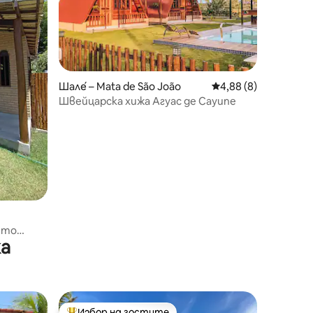
Шале́ – Mata de São João
Средна оценка: 4,8
4,88 (8)
Швейцарска хижа Агуас де Сауипе
ето
жа
Избор на гостите