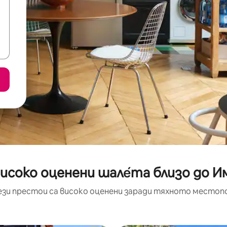
исоко оценени шале́та близо до И
ези престои са високо оценени заради тяхното местоп