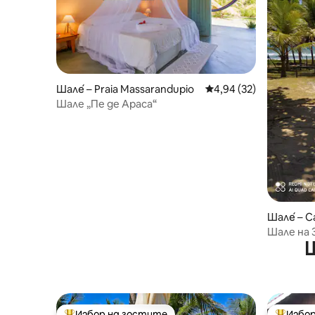
Шале́ – Praia Massarandupio
Средна оценка: 4,94 
4,94 (32)
Шале „Пе де Араса“
Шале́ – C
Шале на 
Ш
Избор на гостите
Избор