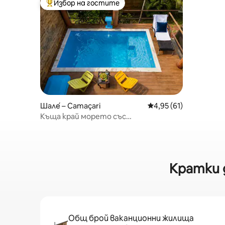
Избор на гостите
Най-популярен избор на гостите
Шале́ – Camaçari
Средна оценка: 4,95 
4,95 (61)
Къща край морето със
самостоятелен басейн и веранда
Кратки д
Общ брой ваканционни жилища