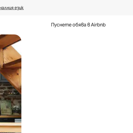
налния език
Пуснете обява в Airbnb
окосване или плъзгане.