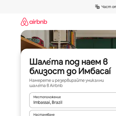
Пропускане
Част от
към
съдържанието
Шале́та под наем в
близост до Имбасаí
Намерете и резервирайте уникални
шале́та в Airbnb
Местоположение
Когато резултатите се покажат, използвайт
Настаняване