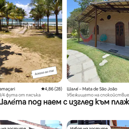
от 5, 32 отзива
amaçari
Средна оценка: 4,86 от 5, 28 отзива
4,86 (28)
Шале́ – Mata de São João
3/4 фута от пясъка
Убежището на спокойстви
але́та под наем с изглед към пла
Имбасай
 на гостите
Избор на гостите