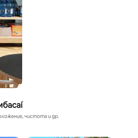
мбасаí
оложение, чистота и др.