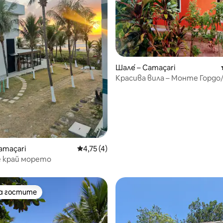
Шале́ – Camaçari
Красива вила – Монте Гордо
Гуаражуба
amaçari
Средна оценка: 4,75 от 5, 4 отзива
4,75 (4)
 край морето
на гостите
на гостите