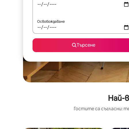
Освобождаване
Търсене
Най-в
Гостите са съгласни: т