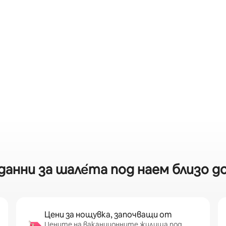
от 5, 61 отзива
анни за шале́та под наем близо д
Цени за нощувка, започващи от
Цените на ваканционните жилища под