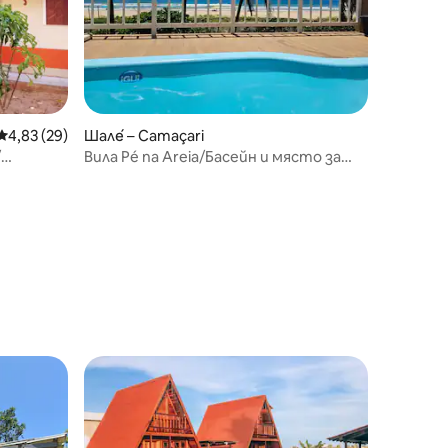
Средна оценка: 4,83 от 5, 29 отзива
4,83 (29)
Шале́ – Camaçari
/
Вила Pé na Areia/Басейн и място за
барбекю Jacuípe