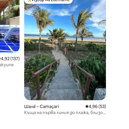
Най-популярен избор на гостите
редна оценка: 4,92 от 5, 137 отзива
4,92 (137)
Жакуипе
Шале́ – Camaçari
Средна оценка: 4,96
4,96 (53)
Къща на първа линия до плажа, близо
до Гуаражуба