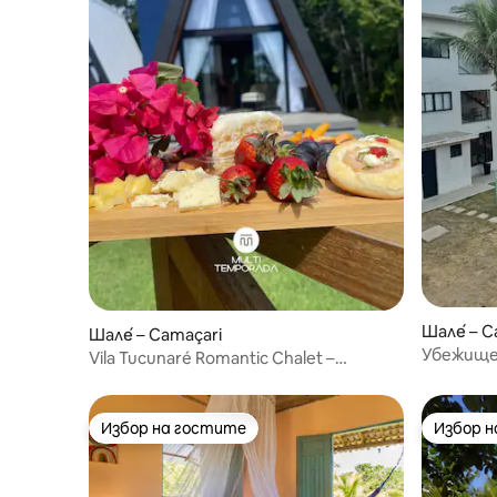
Шале́ – C
Шале́ – Camaçari
Убежище
Vila Tucunaré Romantic Chalet –
Камасари/Баия
Избор на гостите
Избор 
Избор на гостите
Избор 