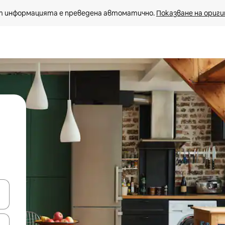
 информацията е преведена автоматично. 
Показване на ориги
е клавишите със стрелки нагоре и надолу или навигирайте с д