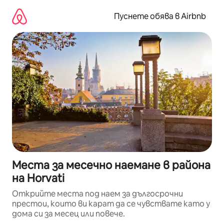
Пропускане
към
Пуснете обява в Airbnb
съдържанието
Места за месечно наемане в района
на Horvati
Открийте места под наем за дългосрочни
престои, които ви карат да се чувствате като у
дома си за месец или повече.