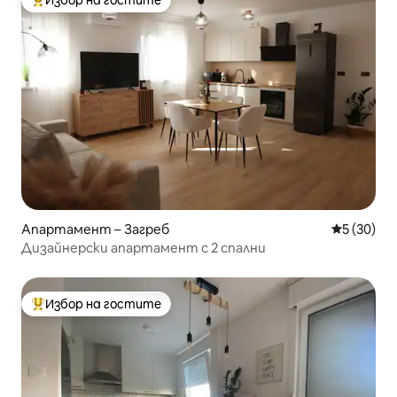
Избор на гостите
Най-популярен избор на гостите
Апартамент – Загреб
Средна оц
5 (30)
Дизайнерски апартамент с 2 спални
Избор на гостите
Най-популярен избор на гостите