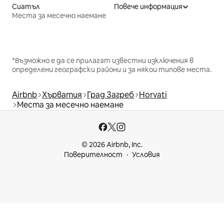
Сиатъл
Повече информация
Места за месечно наемане
*Възможно е да се прилагат известни изключения в
определени географски райони и за някои типове места.
Airbnb
Хърватия
Град Загреб
Horvati
Места за месечно наемане
© 2026 Airbnb, Inc.
Поверителност
Условия