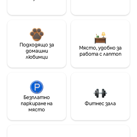
Подходящо за
Място, удобно за
домашни
работа с лаптоп
любимци
Безплатно
паркиране на
Фитнес зала
място