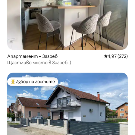
Апартамент – Загреб
Средна оценка
4,97 (272)
Щастливо място в Загреб :)
Избор на гостите
Най-популярен избор на гостите