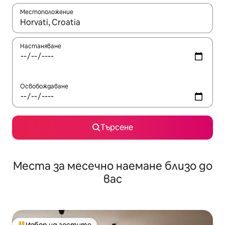
Местоположение
Когато резултатите се покажат, използвайте клавишите 
Настаняване
Освобождаване
Търсене
Места за месечно наемане близо до
вас