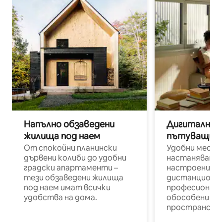
Напълно обзаведени
Дигитални н
жилища под наем
пътуващи п
От спокойни планински
Удобни места
дървени колиби до удобни
настаняване 
градски апартаменти –
настроени и
тези обзаведени жилища
дистанционн
под наем имат всички
професионалис
удобства на дома.
обособени р
пространств