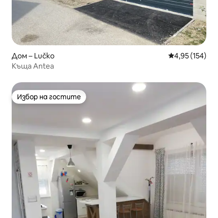
Дом – Lučko
Средна оценка
4,95 (154)
Къща Antea
Избор на гостите
Избор на гостите