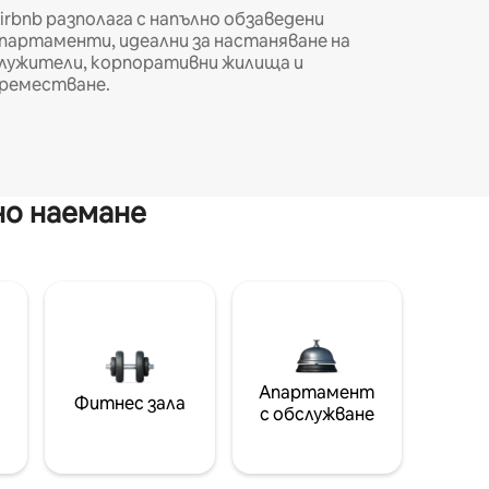
irbnb разполага с напълно обзаведени
партаменти, идеални за настаняване на
лужители, корпоративни жилища и
реместване.
но наемане
Апартамент
Фитнес зала
с обслужване