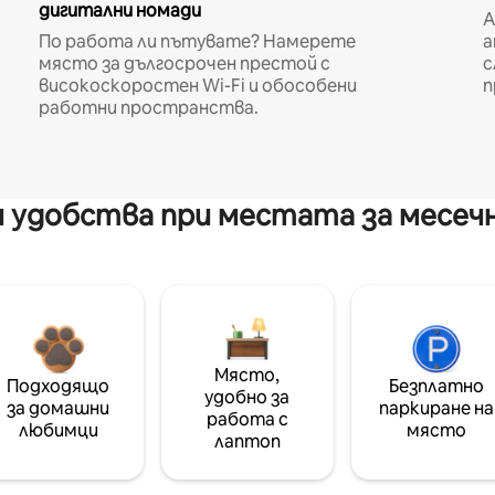
дигитални номади
A
По работа ли пътувате? Намерете
а
място за дългосрочен престой с
с
високоскоростен Wi-Fi и обособени
п
работни пространства.
 удобства при местата за месеч
Място,
Подходящо
Безплатно
удобно за
за домашни
паркиране на
работа с
любимци
място
лаптоп