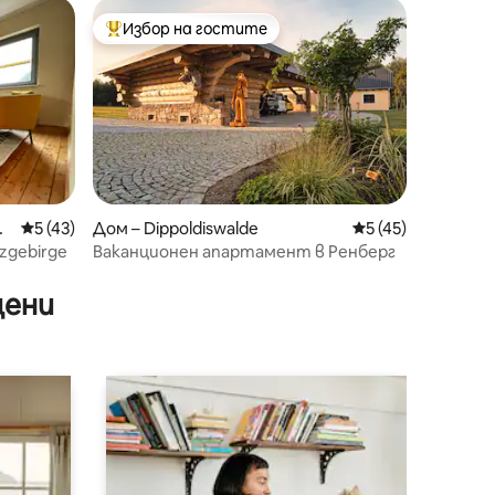
Избор на гостите
тите
Най-популярен избор на гостите
i
Средна оценка: 5 от 5, 43 отзива
5 (43)
Дом – Dippoldiswalde
Средна оценка: 5
5 (45)
zgebirge
Ваканционен апартамент в Ренберг
цени