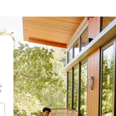
и
е
е клавишите със стрелки нагоре и надолу или навигирайте с д