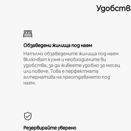
Удобства
Обзаведени жилища под наем
Напълно обзаведените жилища под наем
включват кухня и необходимите ви
удобства, за да живеете удобно за месец
или повече. Това е перфектната
алтернатива на преотдаването под
наем.
Резервирайте уверено