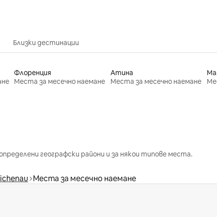
Близки дестинации
Флоренция
Атина
Ма
ане
Места за месечно наемане
Места за месечно наемане
Ме
определени географски райони и за някои типове места.
ichenau
Места за месечно наемане