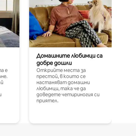
Домашните любимци са
добре дошли
а е
Открийте места за
не.
престой, в които се
ай
настаняват домашни
любимци, така че да
и
доведете четириногия си
приятел.