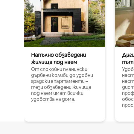
Напълно обзаведени
Диг
жилища под наем
път
От спокойни планински
Удоб
дървени колиби до удобни
наст
градски апартаменти –
наст
тези обзаведени жилища
дист
под наем имат всички
проф
удобства на дома.
обос
прос