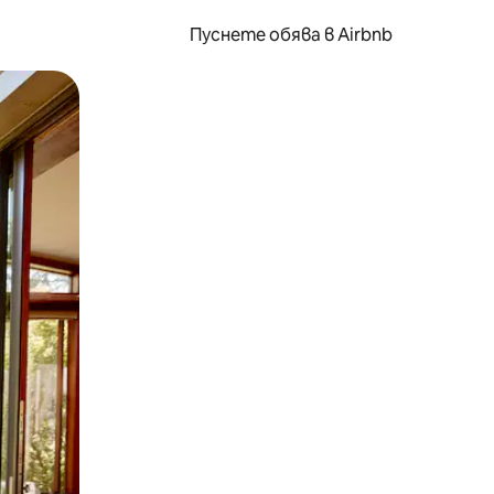
Пуснете обява в Airbnb
окосване или плъзгане.