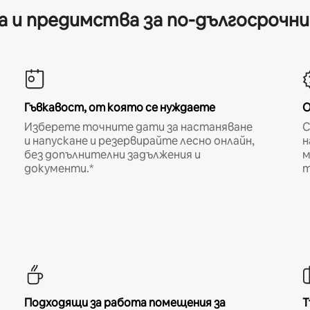
 и предимства за по-дългосрочн
Гъвкавост, от която се нуждаете
О
Изберете точните дати за настаняване
С
и напускане и резервирайте лесно онлайн,
н
без допълнителни задължения и
м
документи.*
т
Подходящи за работа помещения за
Т