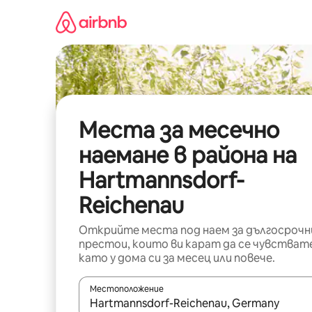
Пропускане
към
съдържанието
Места за месечно
наемане в района на
Hartmannsdorf-
Reichenau
Открийте места под наем за дългосрочн
престои, които ви карат да се чувстват
като у дома си за месец или повече.
Местоположение
Когато резултатите се покажат, използвайт