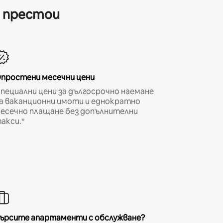
и престои
простени месечни цени
пециални цени за дългосрочно наемане
а ваканционни имоти и еднократно
есечно плащане без допълнителни
акси.*
ърсите апартаменти с обслужване?