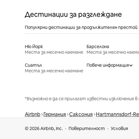
Дестинации за разглеждане
Популярни дестинации за продължителен престой
Ню Йорк
Барселона
Места за месечно наемане
Места за месечно наем
Сиатъл
Повече информация
Места за месечно наемане
*Възможно е да се прилагат известни изключения в 
Airbnb
Германия
Саксония
Hartmannsdorf-Re
© 2026 Airbnb, Inc.
Поверителност
Условия