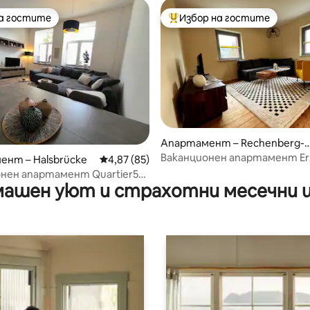
на гостите
Избор на гостите
на гостите
Най-популярен избор на гос
Апартамент – Rechenberg-B
enenmühle
Ваканционен апартамент Er
т 5, 182 отзива
нт – Halsbrücke
Средна оценка: 4,87 от 5, 85 отзива
4,87 (85)
нен апартамент Quartier52
ашен уют и страхотни месечни 
 Апартамент 3