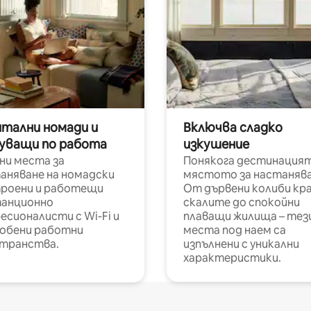
итални номади и
Включва сладко
уващи по работа
изкушение
ни места за
Понякога дестинацият
аняване на номадски
мястото за настанява
роени и работещи
От дървени колиби кр
анционно
скалите до спокойни
есионалисти с Wi-Fi и
плаващи жилища – тез
обени работни
места под наем са
транства.
изпълнени с уникални
характеристики.