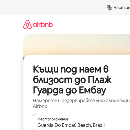
Пропускане
Част от
към
съдържанието
Къщи под наем в
близост до Плаж
Гуарда до Ембау
Намерете и резервирайте уникални къщи
Airbnb
Местоположение
Когато резултатите се покажат, използвайт