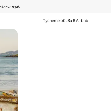
налния език
Пуснете обява в Airbnb
окосване или плъзгане.