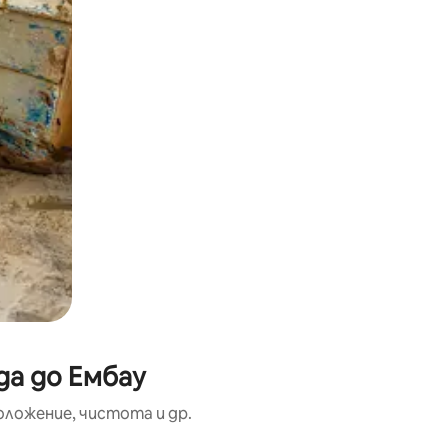
да до Ембау
оложение, чистота и др.