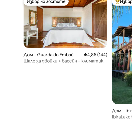
Избор на гостите
Избор
Избор на гостите
Най-поп
Дом – Guarda do Embaú
Средна оценка: 4,86 о
4,86 (144)
Шале за двойки + басейн – климатик –
камина
Дом – Ibi
IbiraLa
вид/Спо
настаня