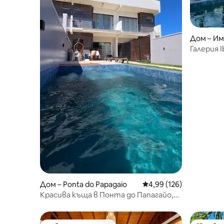
Дом – И
Галерия I
басезон
Дом – Ponta do Papagaio
Средна оценка: 4,99 о
4,99 (126)
Красива къща в Понта до Папагайо,
къща 02