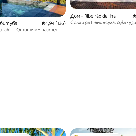
Дом – Ribeirão da Ilha
С
Солар да Пенинсула: Джакузи
мбитуба
Средна оценка: 4,94 от 5, 136 отзива
4,94 (136)
към морето!
birahill – Отопляем частен
т 5, 126 отзива