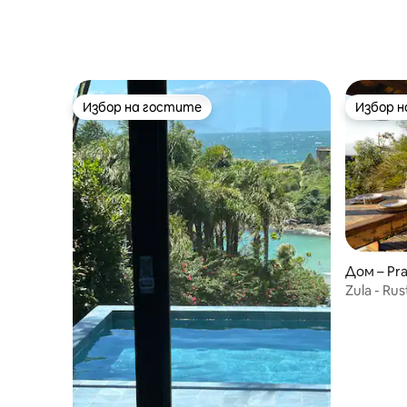
Избор на гостите
Избор 
Избор на гостите
Избор 
Дом – Pra
Zula - Ru
и града.