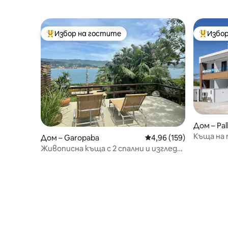
Избор на гостите
Избор
Най-популярен избор на гостите
Най-поп
Дом – Pa
Къща на 
Дом – Garopaba
Средна оценка: 4,96 о
4,96 (159)
изглед
Живописна къща с 2 спални и изглед
към океана близо до Вигия