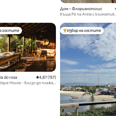
Дом – Флорианополис
Къща Pé na Areia с климатик
на гостите
Избор на гостите
на гостите
Най-популярен избор на гос
ia do rosa
Средна оценка: 4,87 от 5, 157 отзива
4,87 (157)
stique House - Близо до плажа