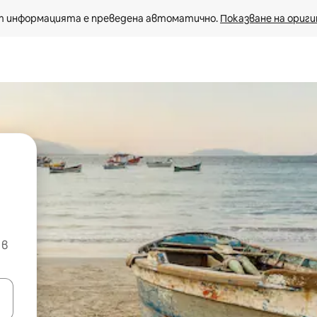
 информацията е преведена автоматично. 
Показване на ориги
 в
е клавишите със стрелки нагоре и надолу или навигирайте с д