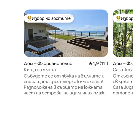
Избор на гостите
Избор
Най-популярен избор на гостите
Най-поп
Дом – Флорианополис
Средна оценка: 4,9 
4,9 (111)
Дом – Ф
Къща на плажа
Casa Juça
съкрови
Събудете се от звука на вълните и
Откъсне
спиращата дъха гледка към океана!
свържет
Разположена в сърцето на южната
Casa Juç
част на острова, на идиличния плаж
потопен
Кампече, тази къща на брега на
Събудет
морето предлага уникално
и естес
изживяване. Потопете се в
разходет
кристално чистите води на Кампече
водопади
или се отпуснете под звука на
се отпус
вълните, докато се наслаждавате на
морето. 
освежаваща вана в джакузито на
на по-ма