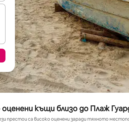
 оценени къщи близо до Плаж Гуар
ези престои са високо оценени заради тяхното местоп