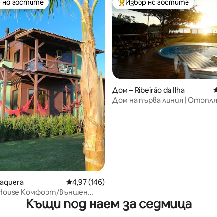
 на гостите
Избор на гостите
улярен избор на гостите
Най-популярен избор на гос
т 5, 144 отзива
Дом – Ribeirão da Ilha
С
Дом на първа линия | Отопл
басейн | 3 апартамента
raquera
Средна оценка: 4,97 от 5, 146 отзива
4,97 (146)
keHouse Комфорт/Външен
Къщи под наем за седмица
койствие/Самостоятелно
ване/Освобождаване