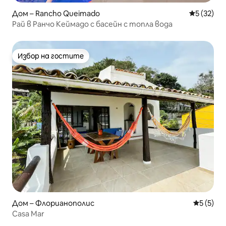
Дом – Rancho Queimado
Средна оц
5 (32)
Рай в Ранчо Кеймадо с басейн с топла вода
Избор на гостите
Избор на гостите
Дом – Флорианополис
Средна о
5 (5)
Casa Mar