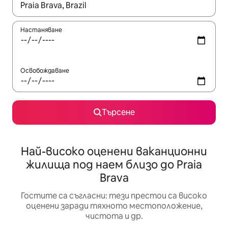
Когато резултатите се покажат, използвайте клавишите 
Настаняване
Освобождаване
Търсене
Най-високо оценени ваканционни
жилища под наем близо до Praia
Brava
Гостите са съгласни: тези престои са високо
оценени заради тяхното местоположение,
чистота и др.