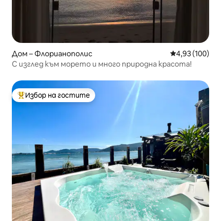
Дом – Флорианополис
Средна оценка
4,93 (100)
С изглед към морето и много природна красота!
Избор на гостите
Най-популярен избор на гостите