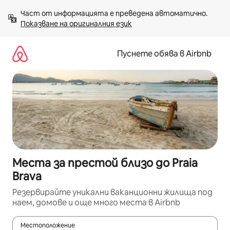
Пропускане
Част от информацията е преведена автоматично. 
към
Показване на оригиналния език
съдържанието
Пуснете обява в Airbnb
Места за престой близо до Praia
Brava
Резервирайте уникални ваканционни жилища под
наем, домове и още много места в Airbnb
Местоположение