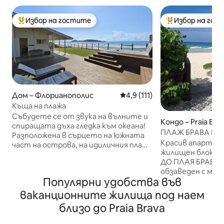
Избор на гостите
Избор на гос
Най-популярен избор на гостите
Най-популярен 
Дом – Флорианополис
Средна оценка: 4,9 от 5, 11
4,9 (111)
Къща на плажа
Събудете се от звука на вълните и
Кондо – Praia Bra
спиращата дъха гледка към океана!
ПЛАЖ БРАВА ПЕ НА
Разположена в сърцето на южната
Красив апартам
част на острова, на идиличния плаж
жилищен блок С
Кампече, тази къща на брега на
ДО ПЛАЯ БРАВА!!
морето предлага уникално
обзаведен с мо
изживяване. Потопете се в
Популярни удобства във
детайли. Собс
кристално чистите води на
високоскоростен 
Кампече или се отпуснете под звука
ваканционните жилища под наем
апартамента. В
на вълните, докато се
близо до Praia Brava
климатик и тава
наслаждавате на освежаваща вана в
Всекидневна с д
джакузито на терасата с панорамна