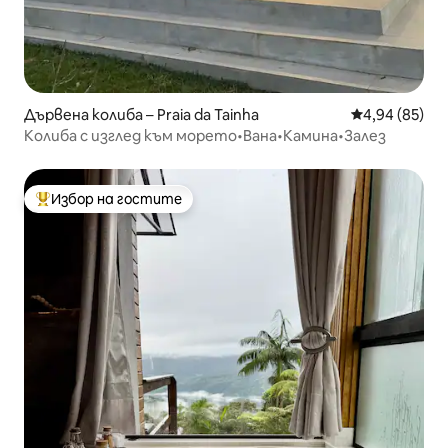
Дървена колиба – Praia da Tainha
Средна оценк
4,94 (85)
Колиба с изглед към морето•Вана•Камина•Залез
Избор на гостите
Най-популярен избор на гостите