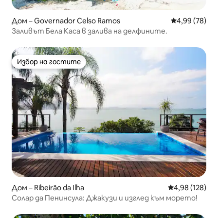
Дом – Governador Celso Ramos
Средна оценк
4,99 (78)
Заливът Бела Каса в залива на делфините.
Избор на гостите
Избор на гостите
Дом – Ribeirão da Ilha
Средна оценка
4,98 (128)
Солар да Пенинсула: Джакузи и изглед към морето!