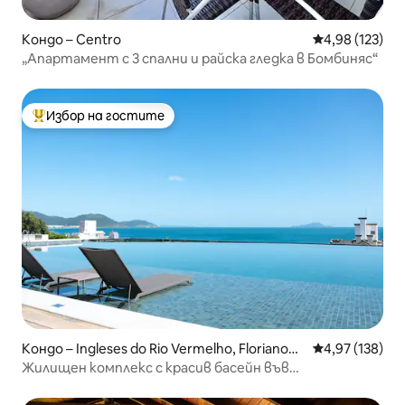
Кондо – Centro
Средна оценка
4,98 (123)
„Апартамент с 3 спални и райска гледка в Бомбиняс“
Избор на гостите
Най-популярен избор на гостите
Кондо – Ingleses do Rio Vermelho, Florianopó
Средна оценка
4,97 (138)
lis
Жилищен комплекс с красив басейн във
Флорианополис