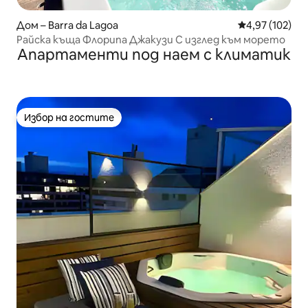
Дом – Barra da Lagoa
Средна оценка
4,97 (102)
Райска къща Флорипа Джакузи С изглед към морето
Апартаменти под наем с климатик
Избор на гостите
Избор на гостите