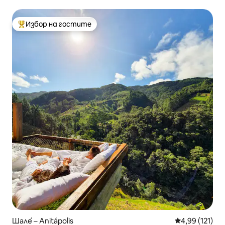
Избор на гостите
Най-популярен избор на гостите
Шале́ – Anitápolis
Средна оценка
4,99 (121)