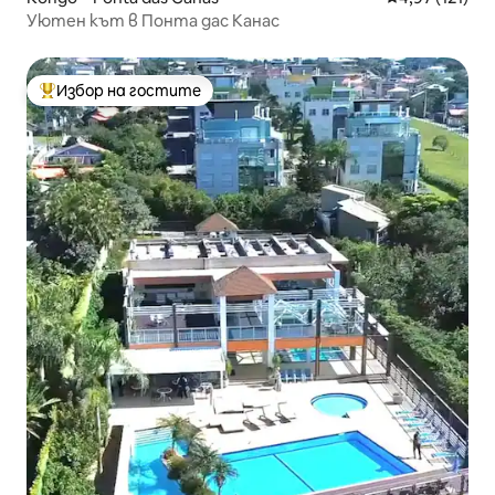
Уютен кът в Понта дас Канас
Избор на гостите
Най-популярен избор на гостите