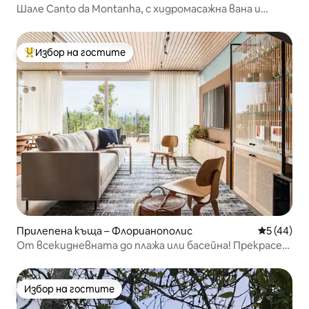
Шале Canto da Montanha, с хидромасажна вана и
камина
Избор на гостите
Най-популярен избор на гостите
Прилепена къща – Флорианополис
Средна оц
5 (44)
От всекидневната до плажа или басейна! Прекрасен
залез
Избор на гостите
Избор на гостите