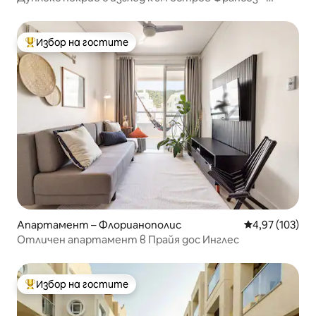
Канажур
Избор на гостите
Най-популярен избор на гостите
Апартамент – Флорианополис
Средна оценка
4,97 (103)
Отличен апартамент в Прайя дос Инглес
Избор на гостите
Най-популярен избор на гостите