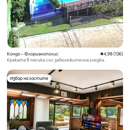
Кондо – Флорианополис
Средна оценка
4,98 (136)
Краката в пясъка със забележителна гледка.
Избор на гостите
Избор на гостите