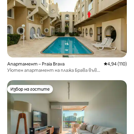
Апартамент – Praia Brava
Средна оценка
4,94 (110)
Уютен апартамент на плажа Брава във
Флорианополис
Избор на гостите
Избор на гостите