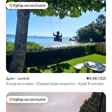
Избор на гостите
Най-популярен избор на гостите
Дом – Jurerê
Средна оценка
4,98 (102)
Къща на плажа – Юрере край морето – Крак в пясъка
Избор на гостите
Най-популярен избор на гостите