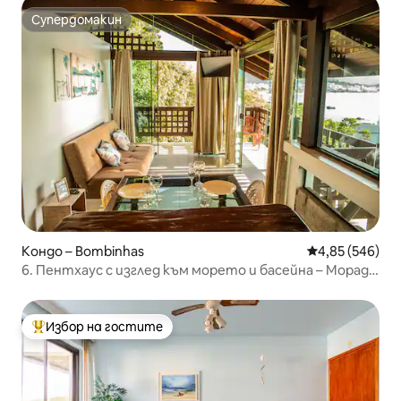
Супердомакин
Супердомакин
Кондо – Bombinhas
Средна оценка
4,85 (546)
6. Пентхаус с изглед към морето и басейна – Морада
до Гансо
Избор на гостите
Най-популярен избор на гостите