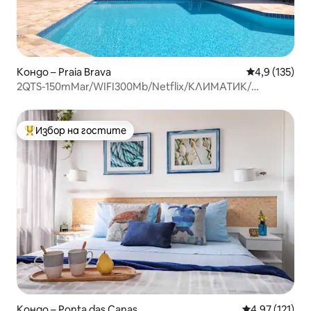
Кондо – Praia Brava
Средна оценк
4,9 (135)
2QTS-150mMar/WIFI300Mb/Netflix/КЛИМАТИК/
ДОМАШНИ ЛЮБИМЦИ/Тенис
Избор на гостите
Най-популярен избор на гостите
Кондо – Ponta das Canas
Средна оценка
4,97 (121)