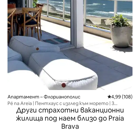
Апартамент – Флорианополис
Средна оценка
4,99 (108)
Pé na Areia | Пентхаус с изглед към морето | 3
Други страхотни ваканционни
апартамента
жилища под наем близо до Praia
Brava