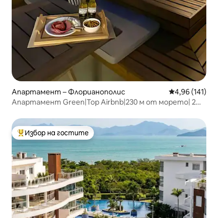
Апартамент – Флорианополис
Средна оценка
4,96 (141)
Апартамент Green|Top Airbnb|230 м от морето| 2
апартамента|Джакузи
Избор на гостите
Най-популярен избор на гостите