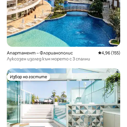
Апартамент – Флорианополис
Средна оценка
4,96 (155)
Луксозен изглед към морето с 3 спални
Избор на гостите
Избор на гостите