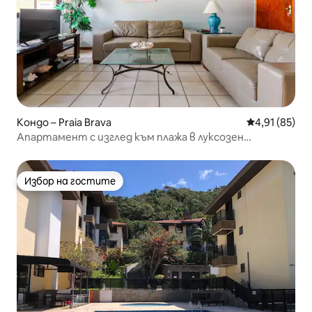
Кондо – Praia Brava
Средна оценк
4,91 (85)
Апартамент с изглед към плажа в луксозен
апартамент
Избор на гостите
Избор на гостите