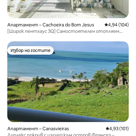
Апартамент – Cachoeira do Bom Jesus
Средна оценка
4,94 (104)
[Широк пентхаус 3Q] Самостоятелен отопляем
плувен басейн
Избор на гостите
Избор на гостите
Апартамент – Canasvieiras
Средна оценка
4,93 (101)
Дуплекс покрив с изглед към остров Франсез –