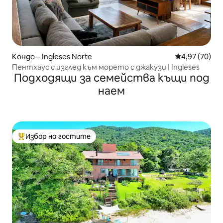
Кондо – Ingleses Norte
Средна оценк
4,97 (70)
Пентхаус с изглед към морето с джакузи | Ingleses
Подходящи за семейства къщи под
наем
Избор на гостите
Най-популярен избор на гостите