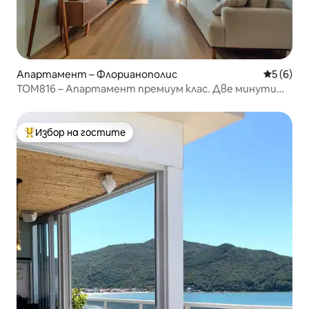
Апартамент – Флорианополис
Средна о
5 (6)
TOM816 – Апартамент премиум клас. Две минути
от плажа
Избор на гостите
Най-популярен избор на гостите