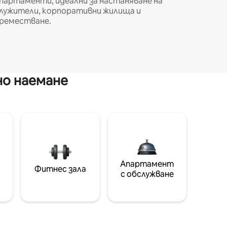
партаменти, идеални за настаняване на
лужители, корпоративни жилища и
реместване.
но наемане
Апартамент
Фитнес зала
с обслужване