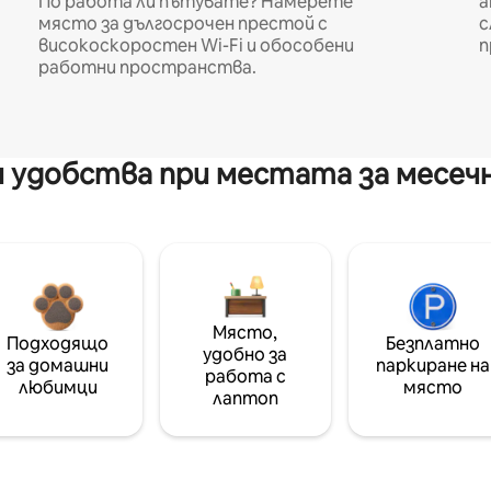
По работа ли пътувате? Намерете
а
място за дългосрочен престой с
с
високоскоростен Wi-Fi и обособени
п
работни пространства.
 удобства при местата за месеч
Място,
Подходящо
Безплатно
удобно за
за домашни
паркиране на
работа с
любимци
място
лаптоп