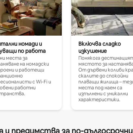
итални номади и
Включва сладко
уващи по работа
изкушение
ни места за
Понякога дестинацият
аняване на номадски
мястото за настанява
роени и работещи
От дървени колиби кр
анционно
скалите до спокойни
есионалисти с Wi-Fi и
плаващи жилища – тез
обени работни
места под наем са
транства.
изпълнени с уникални
характеристики.
 и предимства за по-дългосрочн