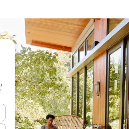
и
е
е клавишите със стрелки нагоре и надолу или навигирайте с д