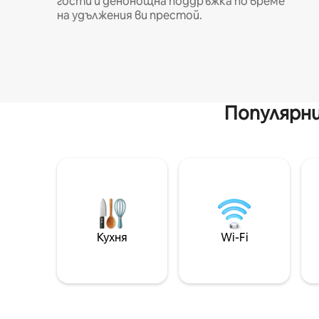
гости и денонощна поддръжка по време
на удължения ви престой.
Популярни
Кухня
Wi-Fi