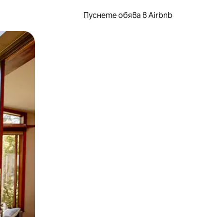
Пуснете обява в Airbnb
окосване или плъзгане.