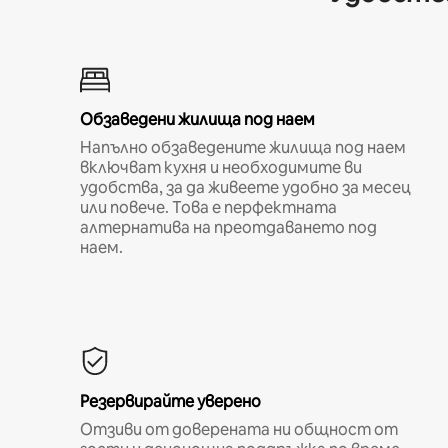
Обзаведени жилища под наем
Напълно обзаведените жилища под наем
включват кухня и необходимите ви
удобства, за да живеете удобно за месец
или повече. Това е перфектната
алтернатива на преотдаването под
наем.
Резервирайте уверено
Отзиви от доверената ни общност от