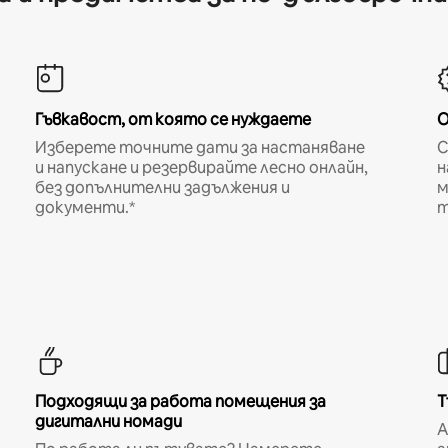
Гъвкавост, от която се нуждаете
О
Изберете точните дати за настаняване
С
и напускане и резервирайте лесно онлайн,
н
без допълнителни задължения и
м
документи.*
т
Подходящи за работа помещения за
Т
дигитални номади
A