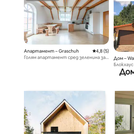
Апартамент – Graschuh
Средна оценка: 4,8
4,8 (5)
Голям апартамент сред зеленина за
Дом – W
семейства и групи
Блокхаус
Дом