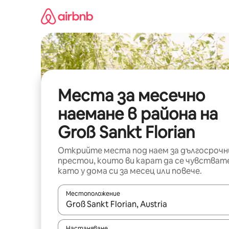
Пропускане
към
съдържанието
Места за месечно
наемане в района на
Groß Sankt Florian
Открийте места под наем за дългосрочн
престои, които ви карат да се чувстват
като у дома си за месец или повече.
Местоположение
Когато резултатите се покажат, използвайт
Настаняване