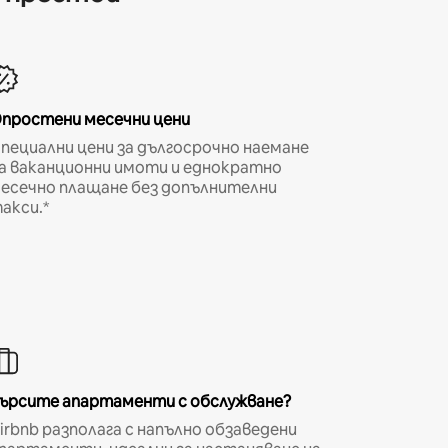
простени месечни цени
пециални цени за дългосрочно наемане
а ваканционни имоти и еднократно
есечно плащане без допълнителни
акси.*
ърсите апартаменти с обслужване?
irbnb разполага с напълно обзаведени