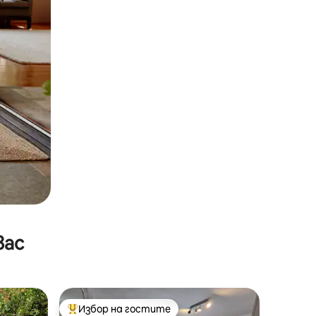
вас
Избор на гостите
тите
Най-популярен избор на гостите