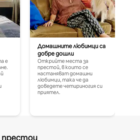
Домашните любимци са
добре дошли
а е
Открийте места за
не.
престой, в които се
ай
настаняват домашни
любимци, така че да
и
доведете четириногия си
приятел.
и престои