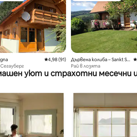
 от 5, 5 отзива
agna
Средна оценка: 4,98 от 5, 91 отзива
4,98 (91)
Дървена колиба – Sankt St
С
efan ob Stainz
 Сегауберг
Рай в лозята
ашен уют и страхотни месечни 