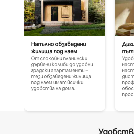
Напълно обзаведени
Диг
жилища под наем
път
От спокойни планински
Удоб
дървени колиби до удобни
наст
градски апартаменти –
наст
тези обзаведени жилища
дист
под наем имат всички
проф
удобства на дома.
обос
прос
Удобства