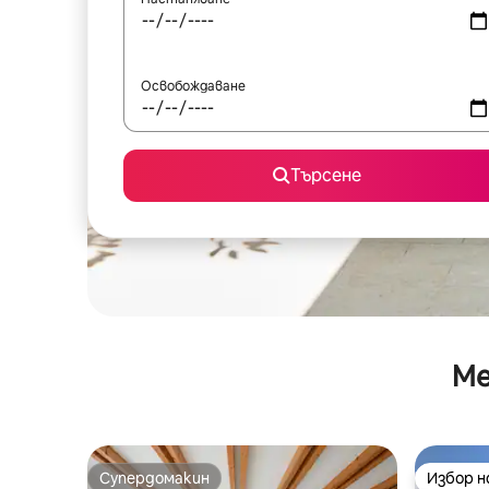
Освобождаване
Търсене
Ме
Супердомакин
Избор 
Супердомакин
Избор 