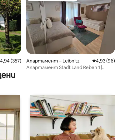
редна оценка: 4,94 от 5, 357 отзива
4,94 (357)
Апартамент – Leibnitz
Средна оценка: 4,93
4,93 (96)
Апартамент Stadt Land Reben 1 |
цени
Пристигане Усещане за комфорт