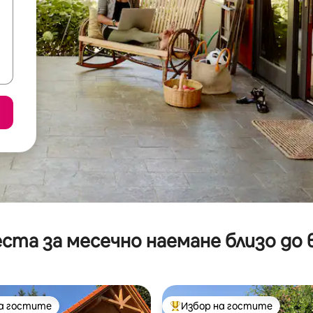
ста за месечно наемане близо до 
на гостите
Избор на гостите
на гостите
Най-популярен избор на гос