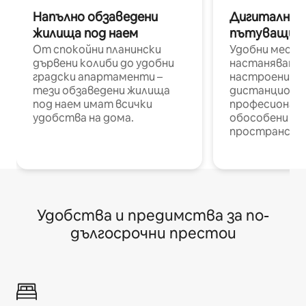
Напълно обзаведени
Дигитални н
жилища под наем
пътуващи п
От спокойни планински
Удобни места
дървени колиби до удобни
настаняване 
градски апартаменти –
настроени и
тези обзаведени жилища
дистанционн
под наем имат всички
професионалис
удобства на дома.
обособени р
пространств
Удобства и предимства за по-
дългосрочни престои