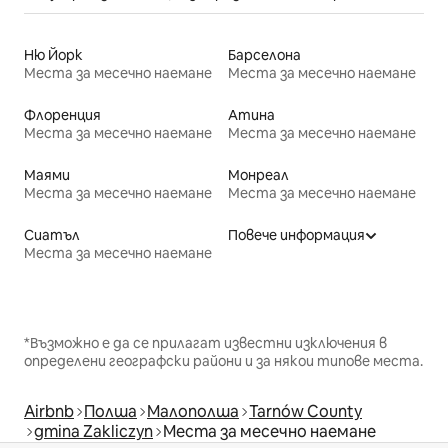
Ню Йорк
Барселона
Места за месечно наемане
Места за месечно наемане
Флоренция
Атина
Места за месечно наемане
Места за месечно наемане
Маями
Монреал
Места за месечно наемане
Места за месечно наемане
Сиатъл
Повече информация
Места за месечно наемане
*Възможно е да се прилагат известни изключения в
определени географски райони и за някои типове места.
Airbnb
Полша
Малополша
Tarnów County
gmina Zakliczyn
Места за месечно наемане