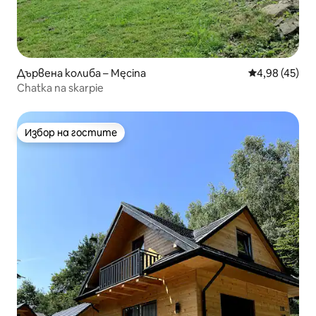
Дървена колиба – Męcina
Средна оценк
4,98 (45)
Chatka na skarpie
Избор на гостите
Избор на гостите