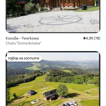
Колиба – Tworkowa
Средна оценк
4,99 (78)
Chata "Dominikówka"
Избор на гостите
Избор на гостите