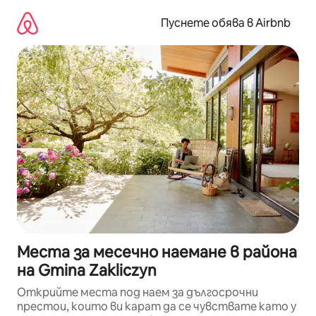
Пропускане
към
Пуснете обява в Airbnb
съдържанието
Места за месечно наемане в района
на Gmina Zakliczyn
Открийте места под наем за дългосрочни
престои, които ви карат да се чувствате като у