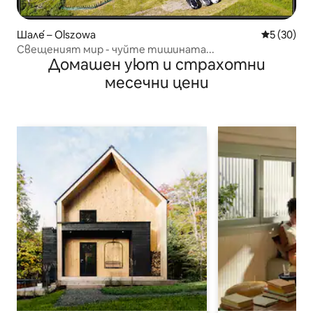
Шале́ – Olszowa
Средна оц
5 (30)
Свещеният мир - чуйте тишината...
Домашен уют и страхотни
месечни цени