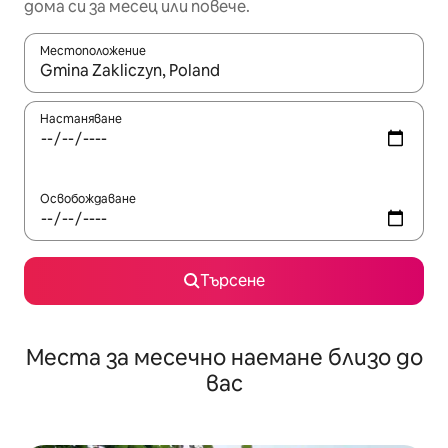
дома си за месец или повече.
Местоположение
Когато резултатите се покажат, използвайте клавишите 
Настаняване
Освобождаване
Търсене
Места за месечно наемане близо до
вас