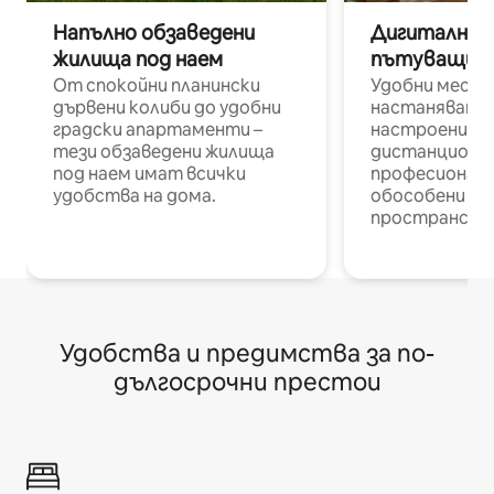
Напълно обзаведени
Дигитални н
жилища под наем
пътуващи п
От спокойни планински
Удобни места
дървени колиби до удобни
настаняване 
градски апартаменти –
настроени и
тези обзаведени жилища
дистанционн
под наем имат всички
професионалис
удобства на дома.
обособени р
пространств
Удобства и предимства за по-
дългосрочни престои