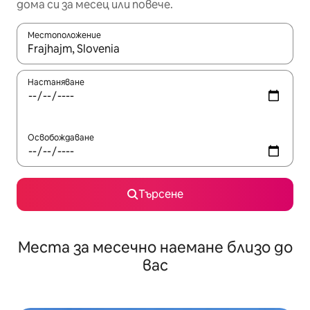
дома си за месец или повече.
Местоположение
Когато резултатите се покажат, използвайте клавишите 
Настаняване
Освобождаване
Търсене
Места за месечно наемане близо до
вас