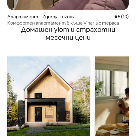
Апартамент – Zgornja Ložnica
Средна оц
5 (10)
Комфортен апартамент в къща Vinaria с тераса
Домашен уют и страхотни
месечни цени