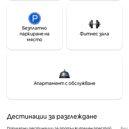
Безплатно
паркиране на
Фитнес зала
място
Апартамент с обслужване
Дестинации за разглеждане
Популярни дестинации за продължителен престой
Бли