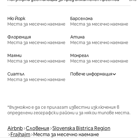
Ню Йорк
Барселона
Места за месечно наемане
Места за месечно наемане
Флоренция
Атина
Места за месечно наемане
Места за месечно наемане
Маями
Монреал
Места за месечно наемане
Места за месечно наемане
Сиатъл
Повече информация
Места за месечно наемане
*Възможно е да се прилагат известни изключения в
определени географски райони и за някои типове места.
Airbnb
Словения
Slovenska Bistrica Region
Frajhajm
Места за месечно наемане