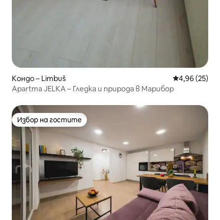
Кондо – Limbuš
Средна оценк
4,96 (25)
Apartma JELKA – Гледка и природа в Марибор
Избор на гостите
Избор на гостите