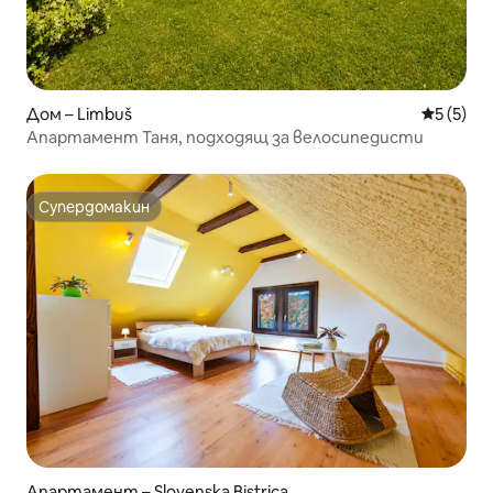
Дом – Limbuš
Средна о
5 (5)
Апартамент Таня, подходящ за велосипедисти
Супердомакин
Супердомакин
Апартамент – Slovenska Bistrica