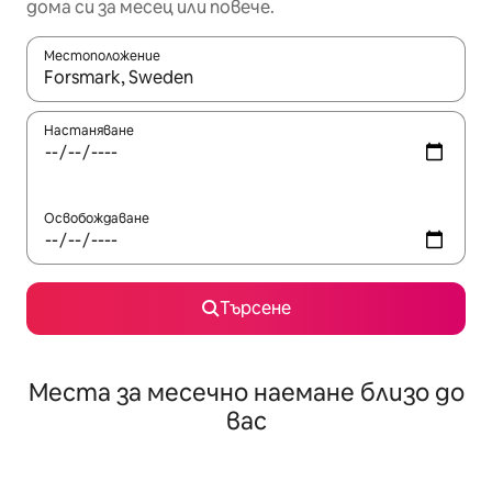
дома си за месец или повече.
Местоположение
Когато резултатите се покажат, използвайте клавишите 
Настаняване
Освобождаване
Търсене
Места за месечно наемане близо до
вас