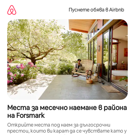
Пропускане
към
Пуснете обява в Airbnb
съдържанието
Места за месечно наемане в района
на Forsmark
Открийте места под наем за дългосрочни
престои, които ви карат да се чувствате като у