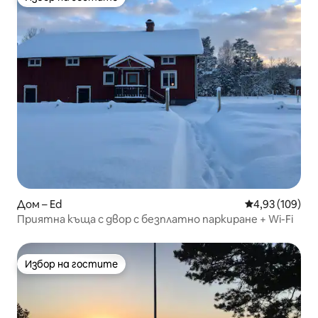
Избор на гостите
Дом – Ed
Средна оценка
4,93 (109)
Приятна къща с двор с безплатно паркиране + Wi-Fi
Избор на гостите
Избор на гостите