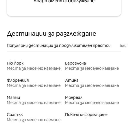
Апартамент с обслужване
Дестинации за разглеждане
Популярни дестинации за продължителен престой
Бли
Ню Йорк
Барселона
Места за месечно наемане
Места за месечно наемане
Флоренция
Атина
Места за месечно наемане
Места за месечно наемане
Маями
Монреал
Места за месечно наемане
Места за месечно наемане
Сиатъл
Повече информация
Места за месечно наемане