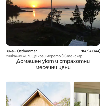
Вила – Östhammar
Средна оценка
4,94 (144)
Уникално жилище край морето в Стенскар
Домашен уют и страхотни
месечни цени