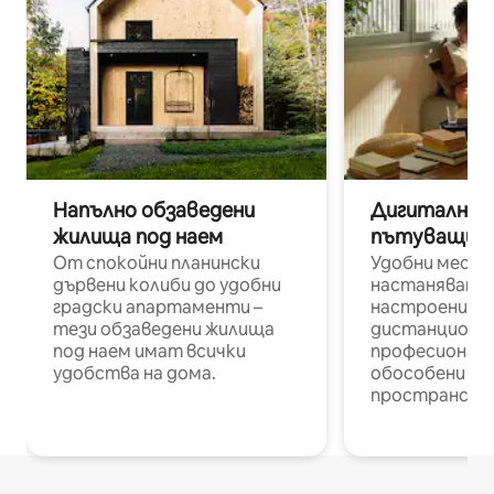
Напълно обзаведени
Дигитални н
жилища под наем
пътуващи п
От спокойни планински
Удобни места
дървени колиби до удобни
настаняване 
градски апартаменти –
настроени и
тези обзаведени жилища
дистанционн
под наем имат всички
професионалис
удобства на дома.
обособени р
пространств