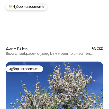
Избор на гостите
Най-популярен избор на гостите
Дом – Kallvik
Средна оц
5 (32)
Вила с прекрасен изглед към морето и частен
пясъчен плаж
Избор на гостите
Избор на гостите