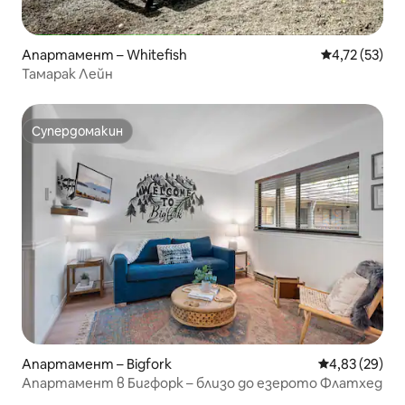
Апартамент – Whitefish
Средна оценк
4,72 (53)
Тамарак Лейн
Супердомакин
Супердомакин
Апартамент – Bigfork
Средна оценк
4,83 (29)
Апартамент в Бигфорк – близо до езерото Флатхед