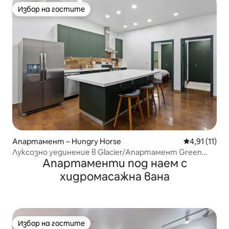
Избор на гостите
Избор на гостите
Апартамент – Hungry Horse
Средна оцен
4,91 (11)
Луксозно уединение в Glacier/Апартамент Green
Апартаменти под наем с
Olive 1
хидромасажна вана
Избор на гостите
Избор на гостите