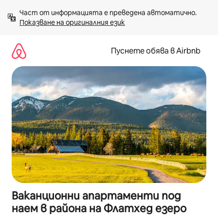
Пропускане
Част от информацията е преведена автоматично. 
към
Показване на оригиналния език
съдържанието
Пуснете обява в Airbnb
Ваканционни апартаменти под
наем в района на Флатхед езеро