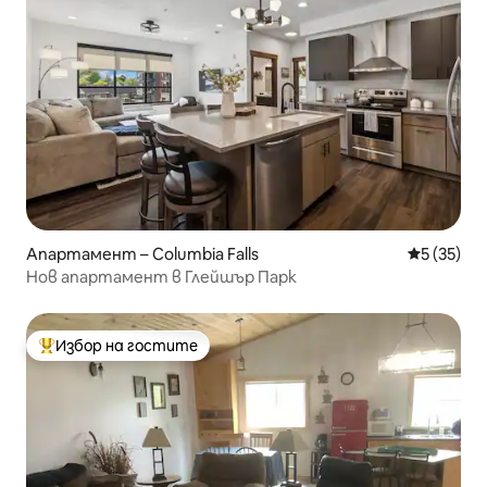
Апартамент – Columbia Falls
Средна оц
5 (35)
Нов апартамент в Глейшър Парк
Избор на гостите
Най-популярен избор на гостите