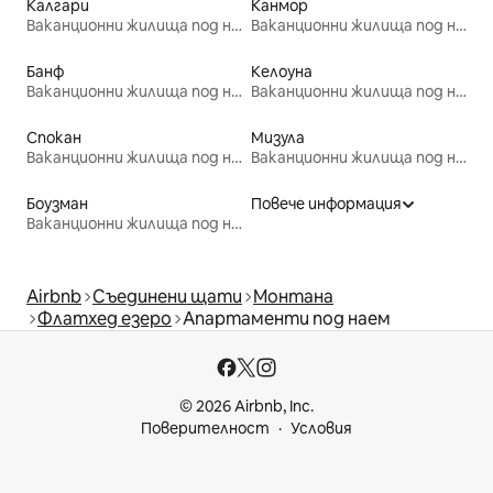
Калгари
Канмор
Ваканционни жилища под наем
Ваканционни жилища под наем
Банф
Келоуна
Ваканционни жилища под наем
Ваканционни жилища под наем
Спокан
Мизула
Ваканционни жилища под наем
Ваканционни жилища под наем
Боузман
Повече информация
Ваканционни жилища под наем
Airbnb
Съединени щати
Монтана
Флатхед езеро
Апартаменти под наем
© 2026 Airbnb, Inc.
Поверителност
Условия