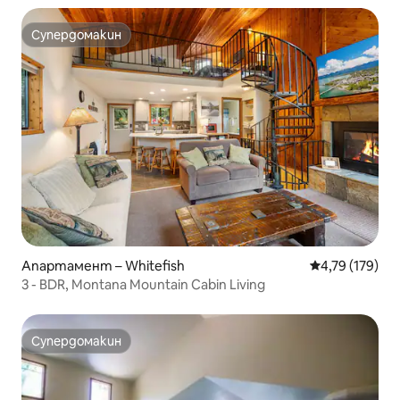
Супердомакин
Супердомакин
Апартамент – Whitefish
Средна оценка
4,79 (179)
3 - BDR, Montana Mountain Cabin Living
Супердомакин
Супердомакин