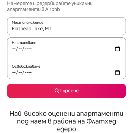
Намерете и резервирайте уникални
апартаменти в Airbnb
Местоположение
Когато резултатите се покажат, използвайте клавишите 
Настаняване
Освобождаване
Търсене
Най-високо оценени апартаменти
под наем в района на Флатхед
езеро