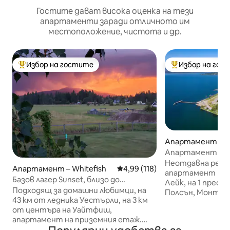
Гостите дават висока оценка на тези
апартаменти заради отличното им
местоположение, чистота и др.
Избор на гостите
Избор на гос
Най-популярен избор на гостите
Най-популярен 
Апартамент – P
Апартамент в с
Флатхед
Неотдавна рем
Апартамент – Whitefish
Средна оценка: 4,99 от 5, 11
4,99 (118)
апартамент кра
Базов лагер Sunset, близо до
Лейк, на 1 пресе
Уайтфиш и Националния парк
Подходящ за домашни любимци, на
Полсън, Монтана. Насладете се
Глейшър
43 км от ледника Уестърли, на 3 км
спокойния вътр
от центъра на Уайтфиш,
се наслаждавате
апартамент на приземния етаж.
парка „Сакаджау
Оборудвано с легло „queen size“,