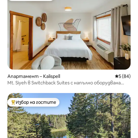
Апартамент – Kalispell
Средна оц
5 (84)
Mt. Siyeh в Switchback Suites с напълно оборудвана
кухня
Избор на гостите
Най-популярен избор на гостите