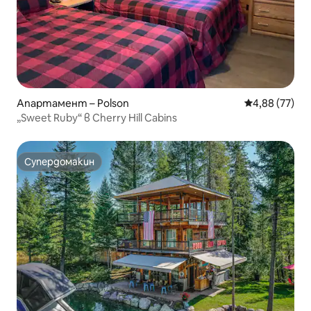
Апартамент – Polson
Средна оценк
4,88 (77)
„Sweet Ruby“ в Cherry Hill Cabins
Супердомакин
Супердомакин