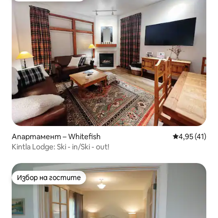
Апартамент – Whitefish
Средна оценк
4,95 (41)
Kintla Lodge: Ski - in/Ski - out!
Избор на гостите
Избор на гостите