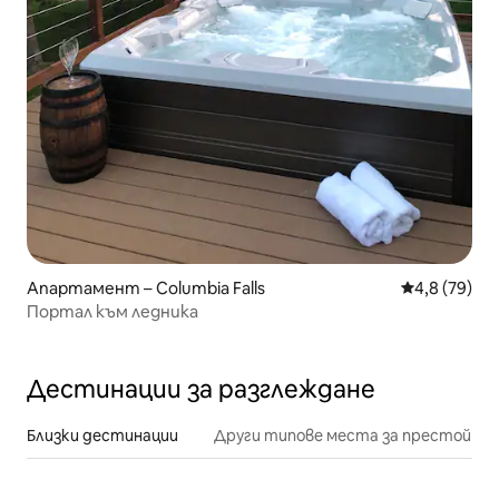
Апартамент – Columbia Falls
Средна оцен
4,8 (79)
Портал към ледника
Дестинации за разглеждане
Близки дестинации
Други типове места за престой