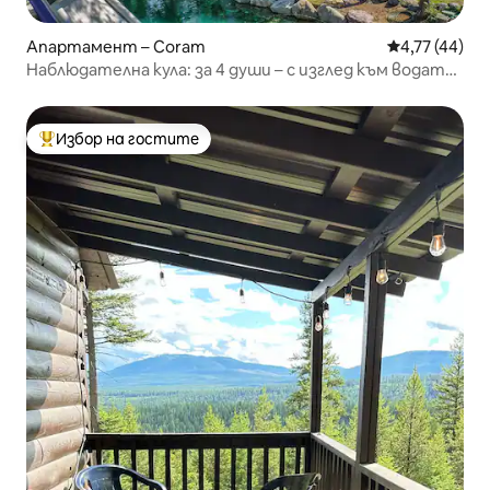
Апартамент – Coram
Средна оценк
4,77 (44)
Наблюдателна кула: за 4 души – с изглед към водата
– близо до ледник
Избор на гостите
Най-популярен избор на гостите