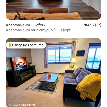
Апартамент – Bigfork
Средна оценк
4,97 (37)
Апартамент тип студио в Бигфорк
Избор на гостите
Най-популярен избор на гостите