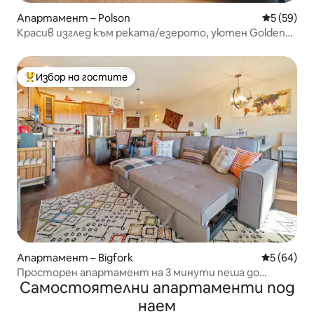
Апартамент – Polson
Средна оц
5 (59)
Красив изглед към реката/езерото, уютен Golden
Anchor #5
Избор на гостите
Най-популярен избор на гостите
Апартамент – Bigfork
Средна оц
5 (64)
Просторен апартамент на 3 минути пеша до
Самостоятелни апартаменти под
езерото Флатхед и центъра
наем