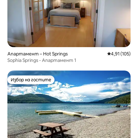
Апартамент – Hot Springs
Средна оценка
4,91 (105)
Sophia Springs - Апартамент 1
Избор на гостите
Избор на гостите