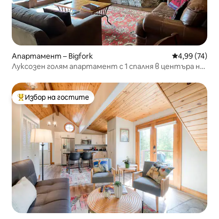
Апартамент – Bigfork
Средна оценк
4,99 (74)
Луксозен голям апартамент с 1 спалня в центъра на
Бигфорк
Избор на гостите
Най-популярен избор на гостите