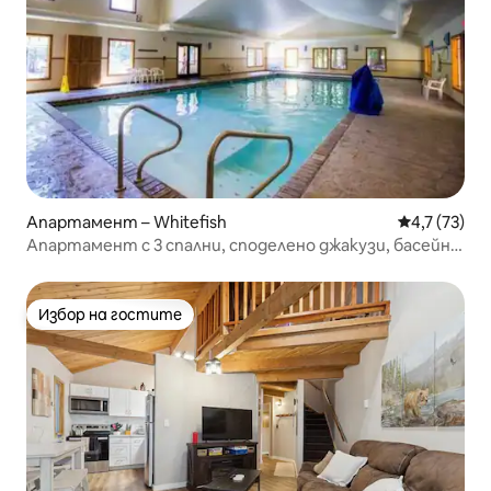
Апартамент – Whitefish
Средна оцен
4,7 (73)
Апартамент с 3 спални, споделено джакузи, басейни,
достъп до езеро
Избор на гостите
Избор на гостите