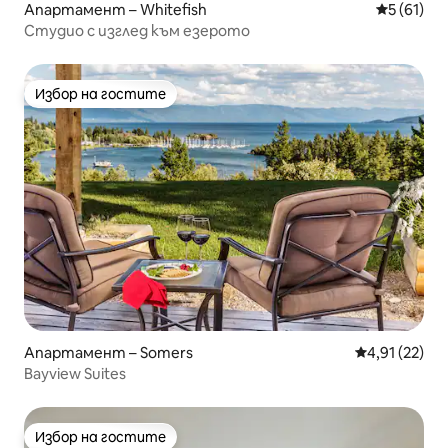
Апартамент – Whitefish
Средна оц
5 (61)
Студио с изглед към езерото
Избор на гостите
Избор на гостите
Апартамент – Somers
Средна оценк
4,91 (22)
Bayview Suites
Избор на гостите
Избор на гостите