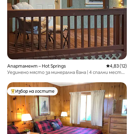
Апартамент – Hot Springs
Средна оценк
4,83 (12)
Уединено място за минерална вана | 4 спални места |
Подходящо за кучета
Избор на гостите
Най-популярен избор на гостите