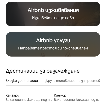
Airbnb изживявания
Изживейте нещо ново
Airbnb услуги
Направете престоя си по-специален
Дестинации за разглеждане
Близки дестинации
Други типове места за престой
Калгари
Канмор
Ваканционни жилища под наем
Ваканционни жилища под наем