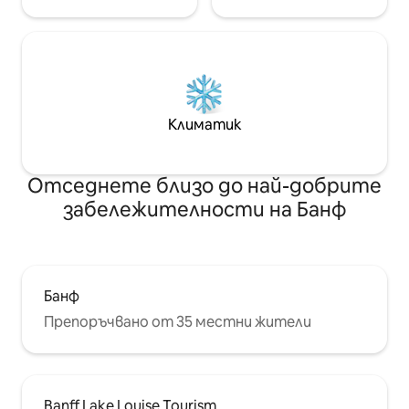
Климатик
Отседнете близо до най-добрите
забележителности на Банф
Банф
Препоръчвано от 35 местни жители
Banff Lake Louise Tourism