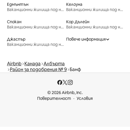
Едмънтън
Келоуна
Ваканционни жилища под наем
Ваканционни жилища под наем
Спокан
Кор Дълейн
Ваканционни жилища под наем
Ваканционни жилища под наем
Джаспър
Повече информация
Ваканционни жилища под наем
Airbnb
Канада
Албърта
Район за подобрения № 9
Банф
© 2026 Airbnb, Inc.
Поверителност
Условия