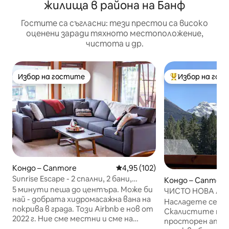
жилища в района на Банф
Гостите са съгласни: тези престои са високо
оценени заради тяхното местоположение,
чистота и др.
Избор на гостите
Избор на гос
Избор на гостите
Най-популярен 
Кондо – Canmore
Средна оценка: 4,95 от 5, 102
4,95 (102)
Sunrise Escape - 2 спални, 2 бани,
Кондо – Canmore
апартамент
5 минути пеша до центъра. Може би
ЧИСТО НОВА ЛУ
най - добрата хидромасажна вана на
КЪЩА С 2 СПАЛ
Насладете се на
покрива в града. Този Airbnb е нов от
Скалистите пла
2022 г. Ние сме местни и сме на
просторен апа
разположение за всякакви въпроси