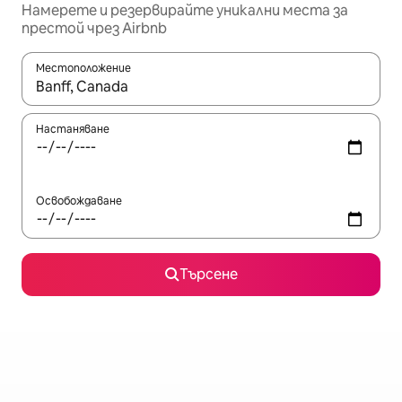
Намерете и резервирайте уникални места за
престой чрез Airbnb
Местоположение
Когато резултатите се покажат, използвайте клавишите 
Настаняване
Освобождаване
Търсене