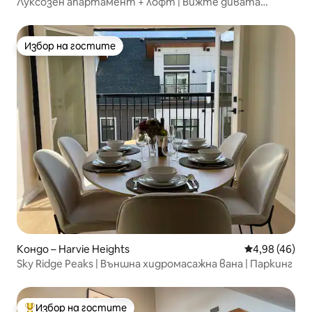
Луксозен апартамент + лофт | Вижте дивата
природа през прозореца!
Избор на гостите
Избор на гостите
Кондо – Harvie Heights
Средна оценк
4,98 (46)
Sky Ridge Peaks | Външна хидромасажна вана | Паркинг
Избор на гостите