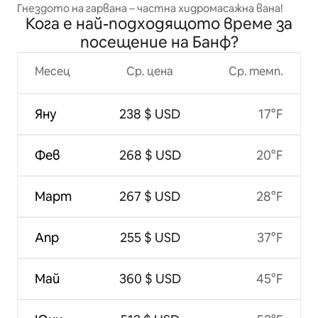
Гнездото на гарвана – частна хидромасажна вана!
Кога е най-подходящото време за
посещение на Банф?
Месец
Ср. цена
Ср. темп.
Яну
238 $ USD
17°F
Фев
268 $ USD
20°F
Март
267 $ USD
28°F
Апр
255 $ USD
37°F
Май
360 $ USD
45°F