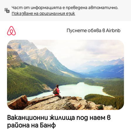
Пропускане
Част от информацията е преведена автоматично. 
към
Показване на оригиналния език
съдържанието
Пуснете обява в Airbnb
Ваканционни жилища под наем в
района на Банф