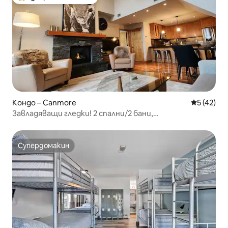
Най-популярен избор на гостите
Кондо – Canmore
Средна оц
5 (42)
Завладяващи гледки! 2 спални/2 бани,
представителен пентхаус
Супердомакин
Супердомакин