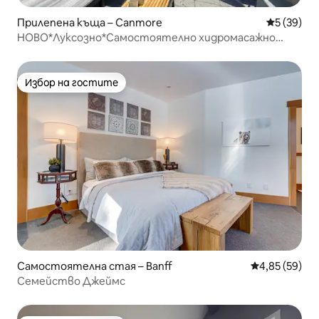
Прилепена къща – Canmore
Средна оц
5 (39)
НОВО*Луксозно*Самостоятелно хидромасажно
корито*Изглед към планината*3 стаи*Дневна
Избор на гостите
Избор на гостите
Самостоятелна стая – Banff
Средна оценк
4,85 (59)
Семейство Джеймс