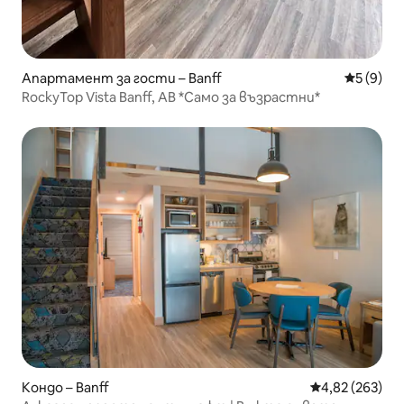
Апартамент за гости – Banff
Средна о
5 (9)
RockyTop Vista Banff, AB *Само за възрастни*
Кондо – Banff
Средна оценка
4,82 (263)