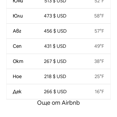
Юни
513 $ USD
52°F
Юли
473 $ USD
58°F
Авг
456 $ USD
57°F
Сеп
431 $ USD
49°F
Окт
267 $ USD
38°F
Ное
218 $ USD
25°F
Дек
266 $ USD
16°F
Още от Airbnb