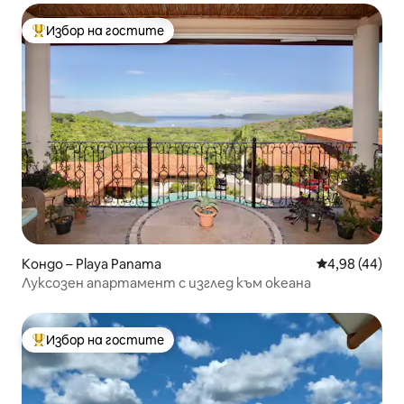
Избор на гостите
Най-популярен избор на гостите
Кондо – Playa Panama
Средна оценк
4,98 (44)
Луксозен апартамент с изглед към океана
Избор на гостите
Най-популярен избор на гостите