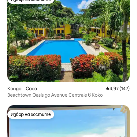
Избор на гостите
Кондо – Coco
Средна оценка
4,97 (147)
Beachtown Oasis до Avenue Centrale в Коко
Избор на гостите
Избор на гостите