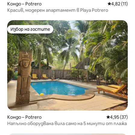
Кондо – Potrero
Средна оценк
4,82 (11)
Красив, модерен апартамент в Playa Potrero
Избор на гостите
Избор на гостите
Кондо – Potrero
Средна оценк
4,95 (37)
Напълно оборудвана вила само на 5 минути от плажа