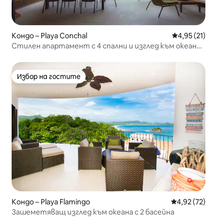
Кондо – Playa Conchal
Средна оценк
4,95 (21)
Стилен апартамент с 4 спални и изглед към океана |
Достъп до плажния клуб
Избор на гостите
Избор на гостите
Кондо – Playa Flamingo
Средна оценк
4,92 (72)
Зашеметяващ изглед към океана с 2 басейна