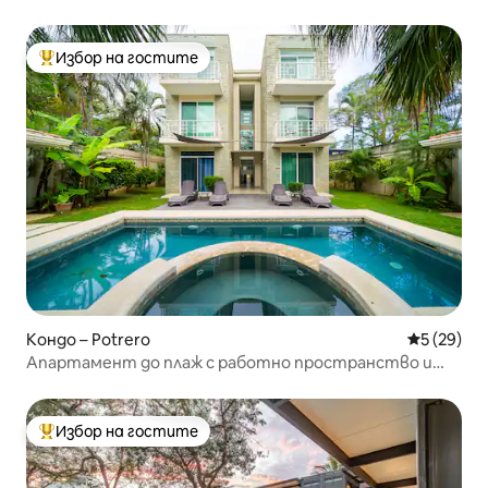
Избор на гостите
Най-популярен избор на гостите
Кондо – Potrero
Средна оц
5 (29)
Апартамент до плаж с работно пространство и
зарядно устройство за електромобили в Потреро
Избор на гостите
Най-популярен избор на гостите