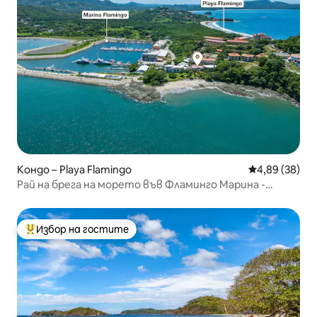
Кондо – Playa Flamingo
Средна оценк
4,89 (38)
Рай на брега на морето във Фламинго Марина -
FM405
Избор на гостите
Най-популярен избор на гостите