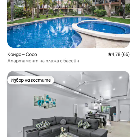
Кондо – Coco
Средна оценк
4,78 (65)
Апартамент на плажа с басейн
Избор на гостите
Избор на гостите