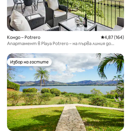
Кондо – Potrero
Средна оценка
4,87 (164)
Апартамент в Playa Potrero – на първа линия до
плажа, сини вълни
Избор на гостите
Избор на гостите