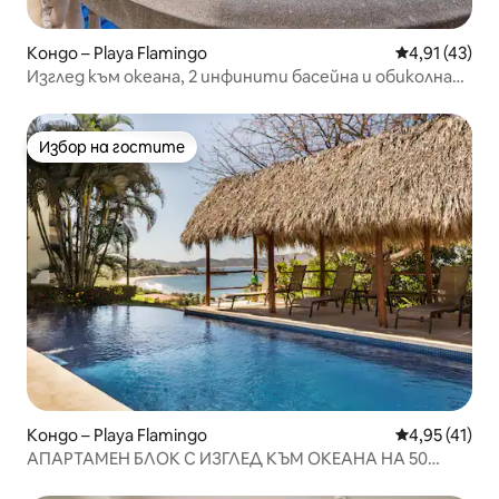
Кондо – Playa Flamingo
Средна оценк
4,91 (43)
Изглед към океана, 2 инфинити басейна и обиколна
тераса
Избор на гостите
Избор на гостите
Кондо – Playa Flamingo
Средна оценк
4,95 (41)
АПАРТАМЕН БЛОК С ИЗГЛЕД КЪМ ОКЕАНА НА 50
МЕТРА ОТ ПЛАЖ ФЛАМИНГО