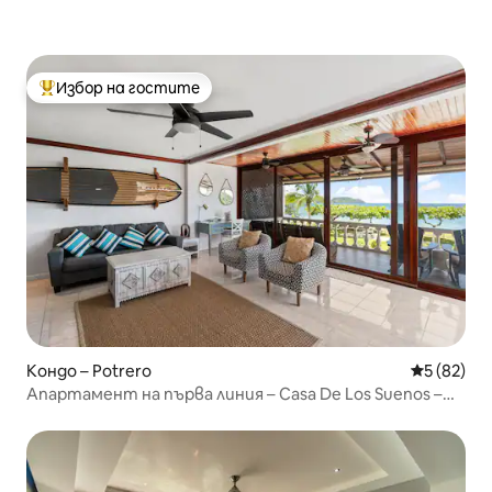
Избор на гостите
Най-популярен избор на гостите
Кондо – Potrero
Средна оц
5 (82)
Апартамент на първа линия – Casa De Los Suenos –
Коста Рика