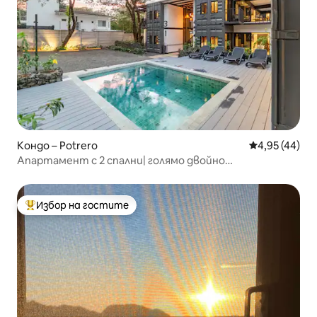
Кондо – Potrero
Средна оценк
4,95 (44)
Апартамент с 2 спални| голямо двойно
легло+двойно легло| балкон и басейн
Избор на гостите
Най-популярен избор на гостите