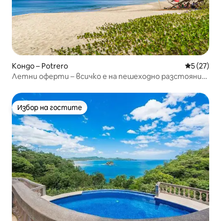
Кондо – Potrero
Средна оц
5 (27)
Летни оферти – всичко е на пешеходно разстояние
+ безплатни масажи!
Избор на гостите
Избор на гостите