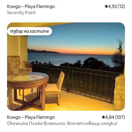
Кондо – Playa Flamingo
Средна оценк
4,92 (12)
Serenity Point
Избор на гостите
Избор на гостите
Кондо – Playa Flamingo
Средна оценка
4,84 (107)
Океаника Плажа Фламинго. Впечатляващи гледки!