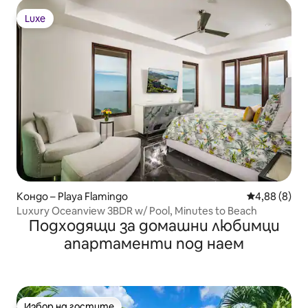
Luxe
Luxe
Кондо – Playa Flamingo
Средна оцен
4,88 (8)
Luxury Oceanview 3BDR w/ Pool, Minutes to Beach
Подходящи за домашни любимци
апартаменти под наем
Избор на гостите