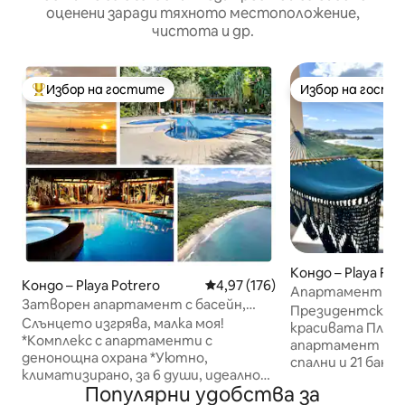
оценени заради тяхното местоположение,
чистота и др.
Избор на гостите
Избор на гости
Най-популярен избор на гостите
Избор на гости
Кондо – Playa Fla
Кондо – Playa Potrero
Средна оценка: 4,97 от 5, 176
4,97 (176)
Апартамент със
Затворен апартамент с басейн,
изглед към океа
Президентски а
близо до Плая Пенка - 6 места за
Слънцето изгрява, малка моя!
разстояние до п
красивата Плая 
спане
*Комплекс с апартаменти с
апартамент на п
денонощна охрана *Уютно,
спални и 21 бани
климатизирано, за 6 души, идеално
към Плая Фламинго. Насладете
Популярни удобства за
за семейства или двойки *Само на
лукс и комфорт,