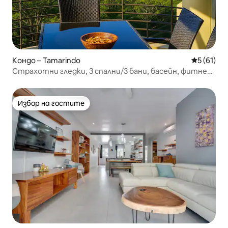
Кондо – Tamarindo
Средна оц
5 (61)
Страхотни гледки, 3 спални/3 бани, басейн, фитнес
зала + пешеходен достъп до всяка точка
Избор на гостите
Избор на гостите