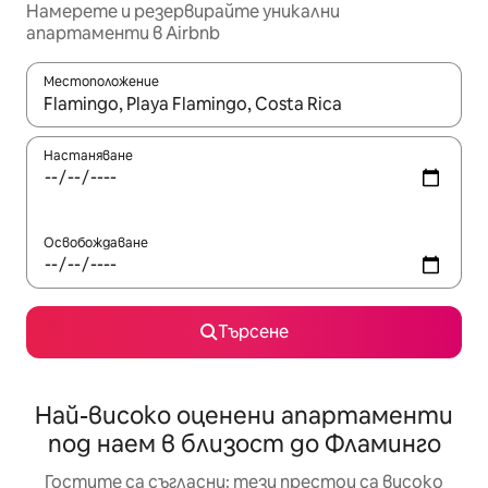
Намерете и резервирайте уникални
апартаменти в Airbnb
Местоположение
Когато резултатите се покажат, използвайте клавишите 
Настаняване
Освобождаване
Търсене
Най-високо оценени апартаменти
под наем в близост до Фламинго
Гостите са съгласни: тези престои са високо