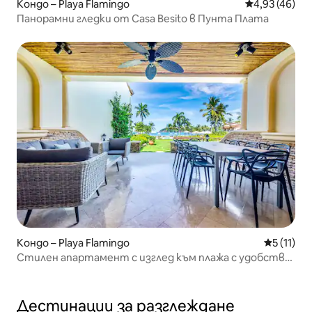
Кондо – Playa Flamingo
Средна оценк
4,93 (46)
Панорамни гледки от Casa Besito в Пунта Плата
Кондо – Playa Flamingo
Средна оц
5 (11)
Стилен апартамент с изглед към плажа с удобства
в стил на курорт
Дестинации за разглеждане