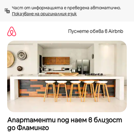
Пропускане
Част от информацията е преведена автоматично. 
към
Показване на оригиналния език
съдържанието
Пуснете обява в Airbnb
Апартаменти под наем в близост
до Фламинго