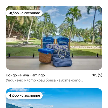
Избор на гостите
Избор на гостите
Кондо – Playa Flamingo
Средна о
5 (5)
Уединено място край брега на яхтеното
пристанище Фламинго
Избор на гостите
Избор на гостите