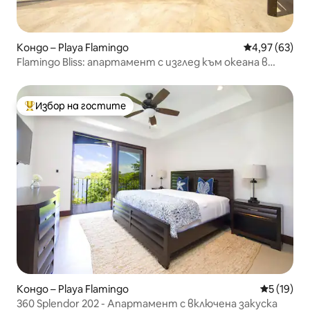
Кондо – Playa Flamingo
Средна оценк
4,97 (63)
Flamingo Bliss: апартамент с изглед към океана в
луксозен комплекс
Избор на гостите
Най-популярен избор на гостите
Кондо – Playa Flamingo
Средна оц
5 (19)
360 Splendor 202 - Апартамент с включена закуска