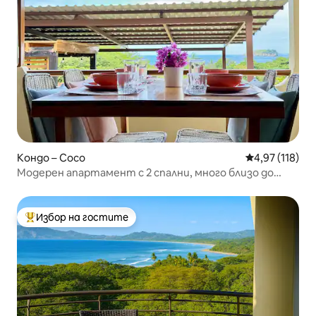
Кондо – Coco
Средна оценка
4,97 (118)
Модерен апартамент с 2 спални, много близо до
плажа!
Избор на гостите
Най-популярен избор на гостите