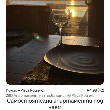
Кондо – Playa Potrero
Средна оценк
4,98 (42)
2BD Апартамент на първа линия @ Playa Potrero
Самостоятелни апартаменти под
наем