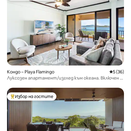
Кондо – Playa Flamingo
Средна оц
5 (36)
Луксозен апартамент/изглед към океана. Включен е
консиерж
Избор на гостите
Най-популярен избор на гостите