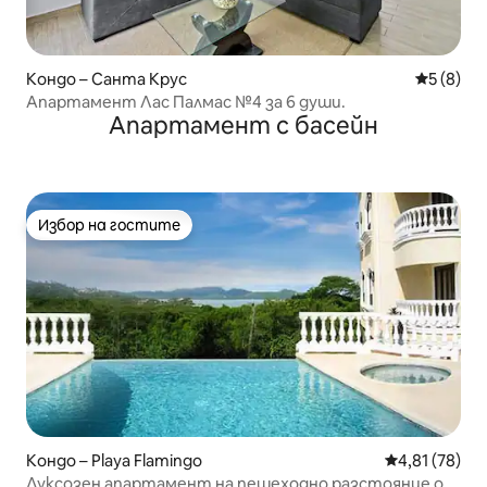
Кондо – Санта Крус
Средна о
5 (8)
Апартамент Лас Палмас №4 за 6 души.
Апартамент с басейн
Избор на гостите
Избор на гостите
Кондо – Playa Flamingo
Средна оценк
4,81 (78)
Луксозен апартамент на пешеходно разстояние от