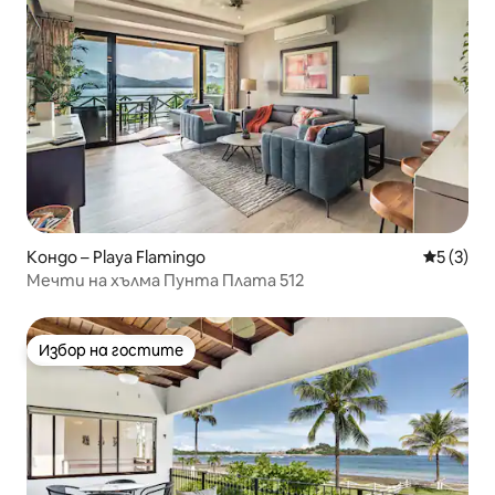
Кондо – Playa Flamingo
Средна о
5 (3)
Мечти на хълма Пунта Плата 512
Избор на гостите
Избор на гостите