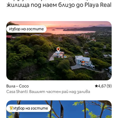
жилища под наем близо до Playa Real
Избор на гостите
Избор на гостите
Вила – Coco
Средна оцен
4,67 (9)
Casa Shantí: Вашият частен рай над залива
Избор на гостите
Най-популярен избор на гостите