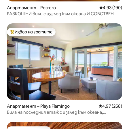
Апартамент – Potrero
Средна оценка
4,93 (190)
РАЗКОШНИ вили с изглед към океана И СОБСТВЕН
БАСЕЙН ☀️🏝
Избор на гостите
Най-популярен избор на гостите
Апартамент – Playa Flamingo
Средна оценка
4,97 (268)
Вила на последния етаж с изглед към океана,
хидромасажна вана