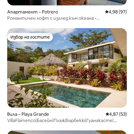
Апартамент – Potrero
Средна оценк
4,98 (97)
Романтичен лофт с изглед към океана •
Самостоятелен басейн + суперголямо двойно легло
Избор на гостите
Избор на гостите
Вила – Playa Grande
Средна оценк
4,87 (53)
VillaFlamenco|Басейн|Плаж|Барбекю|Гуанакасте|
Тамариндо