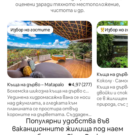
оценени заради тяхното местоположение,
чистота и др.
Избор на гостите
Избор на гос
Избор на гостите
Най-популярен 
Къща на дърво – 
de Guanacaste
Коколу · Самост
Къща на дърво – Matapalo
Средна оценка: 4,97 от 5, 277
4,97 (277)
дърво · Изглед къ
Къща на дърво за
Бохемска шикозна къща на дърво с
двойки и спокойни по
магически гледки и джакузи
Уединена хидромасажна вана се носи
се в жилищен ра
над джунглата, а гледката към
природа, със за
планината се простира отвъд
към океана и пла
короните на дърветата. Създадена
4 минути с кола 
Популярни удобства във
от Gaia Studio Costa Rica, тази къща
пеша от центъра
на стълбове превръща модерния
Отпуснете се в 
ваканционните жилища под наем
тропически дизайн в
дърветата, отп