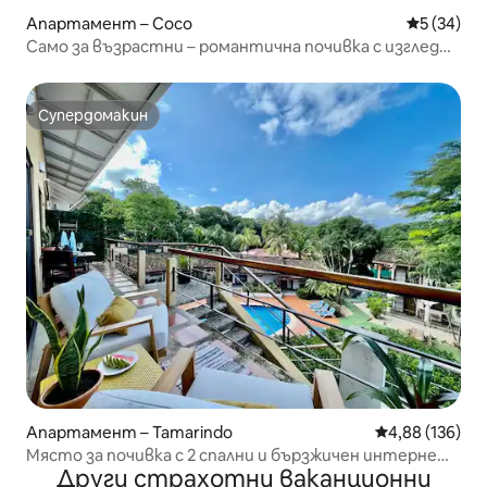
Апартамент – Coco
Средна оц
5 (34)
Само за възрастни – романтична почивка с изглед
към океана
Супердомакин
Супердомакин
Апартамент – Tamarindo
Средна оценка
4,88 (136)
Място за почивка с 2 спални и бързжичен интернет,
Други страхотни ваканционни
на перфектно място