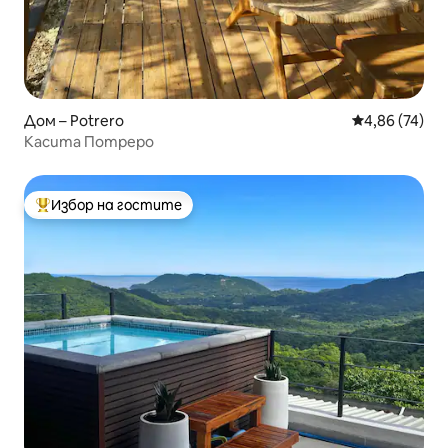
Дом – Potrero
Средна оценк
4,86 (74)
Касита Потреро
Избор на гостите
Най-популярен избор на гостите