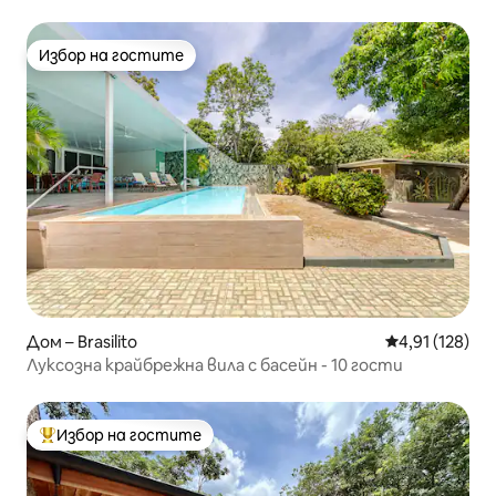
Избор на гостите
Избор на гостите
Дом – Brasilito
Средна оценка
4,91 (128)
Луксозна крайбрежна вила с басейн - 10 гости
Избор на гостите
Най-популярен избор на гостите