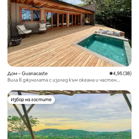
Дом – Guanacaste
Средна оценк
4,95 (38)
Вила в джунглата с изглед към океана и частен
басейн
Избор на гостите
Избор на гостите