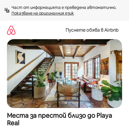
Пропускане
Част от информацията е преведена автоматично. 
към
Показване на оригиналния език
съдържанието
Пуснете обява в Airbnb
Места за престой близо до Playa
Real