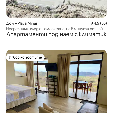
Дом – Playa Minas
Средна оцен
4,9 (50)
Несравними гледки към океана, на 5 минути от най-
Апартаменти под наем с климатик
добрите плажове
Избор на гостите
Избор на гостите