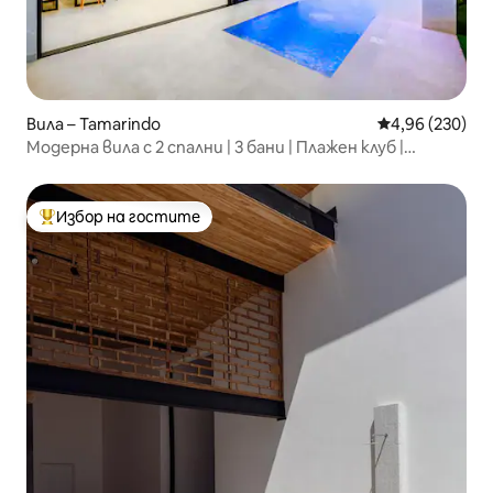
Вила – Tamarindo
Средна оценка
4,96 (230)
Модерна вила с 2 спални | 3 бани | Плажен клуб |
Самостоятелен басейн
Избор на гостите
Най-популярен избор на гостите