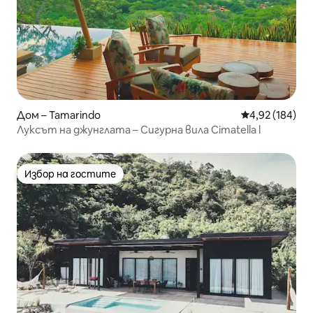
Дом – Tamarindo
Средна оценка
4,92 (184)
Луксът на джунглата – Сигурна вила Cimatella l
Избор на гостите
Избор на гостите