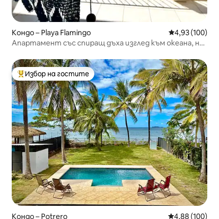
Кондо – Playa Flamingo
Средна оценка
4,93 (100)
Апартамент със спиращ дъха изглед към океана, на
пешеходно разстояние до плажа
Избор на гостите
Най-популярен избор на гостите
Кондо – Potrero
Средна оценка
4,88 (100)