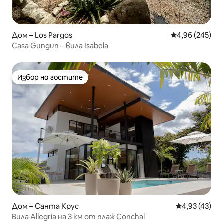
Дом – Los Pargos
Средна оценка
4,96 (245)
Casa Gungun – вила Isabela
Избор на гостите
Избор на гостите
Дом – Санта Крус
Средна оценк
4,93 (43)
Вила Allegria на 3 км от плаж Conchal