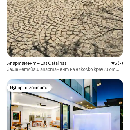
Апартамент – Las Catalinas
Средна о
5 (7)
Зашеметяващ апартамент на няколко крачки от
плажа в Лас Каталинас
Избор на гостите
Избор на гостите