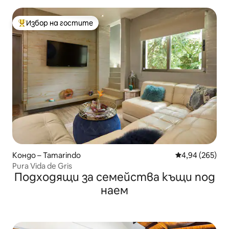
апартамент
Избор на гостите
Най-популярен избор на гостите
Кондо – Tamarindo
Средна оценка
4,94 (265)
Pura Vida de Gris
Подходящи за семейства къщи под
наем