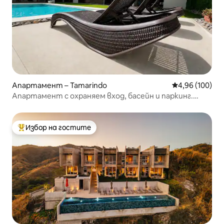
Апартамент – Tamarindo
Средна оценка
4,96 (100)
Апартамент с охраняем вход, басейн и паркинг.
Климатик
Избор на гостите
Най-популярен избор на гостите