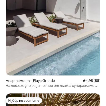
Апартамент – Playa Grande
Средна оценк
4,98 (88)
На пешеходно разстояние от плажа: суперголямо
двойно легло, пълна кухня и Wi-Fi
Избор на гостите
Избор на гостите