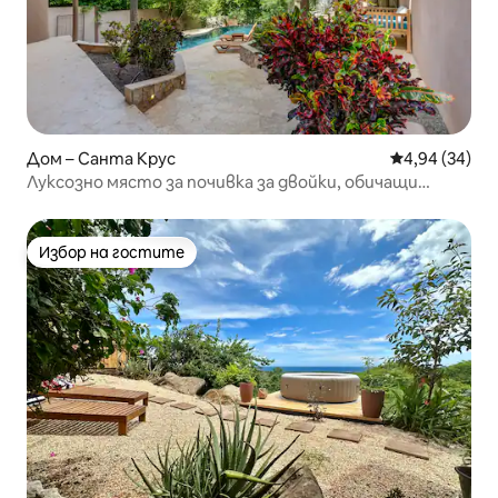
Дом – Санта Крус
Средна оценк
4,94 (34)
Луксозно място за почивка за двойки, обичащи
природата
Избор на гостите
Избор на гостите