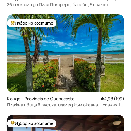
36 стъпала до Плая Потреро, басейн, 5 спални
места!
Избор на гостите
Най-популярен избор на гостите
Кондо – Provincia de Guanacaste
Средна оценка
4,98 (199)
Плажна ивица в пясъка, изглед към океана, 1 спалня 1
баня
Избор на гостите
Най-популярен избор на гостите