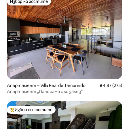
Избор на гостите
Избор на гостите
Апартамент – Villa Real de Tamarindo
Средна оценка
4,87 (275)
Апартамент „Панорама със залез“ I
Избор на гостите
Най-популярен избор на гостите