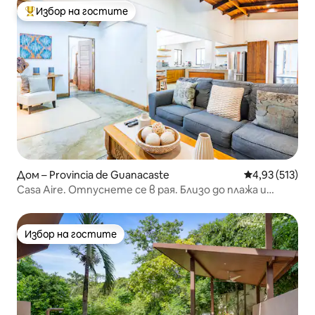
Избор на гостите
Най-популярен избор на гостите
Дом – Provincia de Guanacaste
Средна оценка
4,93 (513)
Casa Aire. Отпуснете се в рая. Близо до плажа и
летището. 2 легла King size
Избор на гостите
Избор на гостите