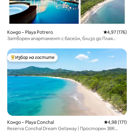
Кондо – Playa Potrero
Средна оценка
4,97 (176)
Затворен апартамент с басейн, близо до Плая
Пенка - 6 места за спане
Избор на гостите
Най-популярен избор на гостите
Кондо – Playa Conchal
Средна оценка
4,98 (171)
Reserva Conchal Dream Getaway | Просторен 3BR