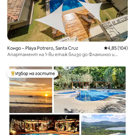
Кондо – Playa Potrero, Santa Cruz
Средна оценка
4,85 (104)
Апартамент на 1-ви етаж близо до Фламинго и
Кончал
Избор на гостите
Най-популярен избор на гостите