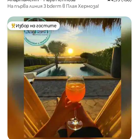
На първа линия 3 bderm в Плая Хермоза!
Избор на гостите
Най-популярен избор на гостите